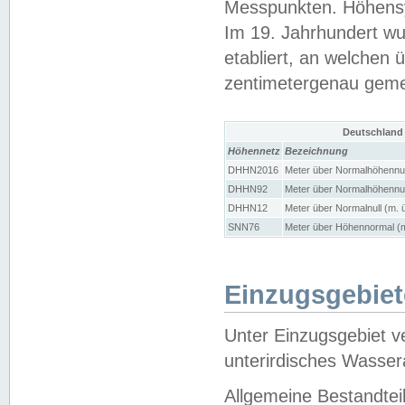
Messpunkten. Höhensy
Im 19. Jahrhundert wu
etabliert, an welchen 
zentimetergenau gem
Deutschland
Höhennetz
Bezeichnung
DHHN2016
Meter über Normalhöhennul
DHHN92
Meter über Normalhöhennul
DHHN12
Meter über Normalnull (m. 
SNN76
Meter über Höhennormal (m
Einzugsgebiet
Unter Einzugsgebiet v
unterirdisches Wasser
Allgemeine Bestandtei