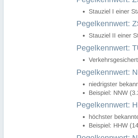
Stauziel I einer S
Pegelkennwert: Z
Stauziel II einer 
Pegelkennwert:
Verkehrsgesichert
Pegelkennwert:
niedrigster bekan
Beispiel: NNW (3
Pegelkennwert:
höchster bekannt
Beispiel: HHW (1
Pegelkennwert: 