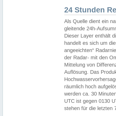
24 Stunden R
Als Quelle dient ein n
gleitende 24h-Aufsum
Dieser Layer enthält
handelt es sich um di
angeeichten“ Radarnie
der Radar- mit den O
Mittelung von Differe
Auflösung. Das Produk
Hochwasservorhersagez
räumlich hoch aufgelö
werden ca. 30 Minuten
UTC ist gegen 0130 UTC
stehen für die letzten