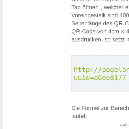
Tab öffnen", welcher 
Voreingestellt sind 4
Seitenlänge des QR-C
QR-Code von 4cm × 4c
ausdrucken, so setzt 
http://pegelo
uuid=a6ee8177
Die Formel zur Berech
lautet:
			(DPI × Druckkantenlänge in cm) ÷ 2,54 = Kantenlänge in Pixel
