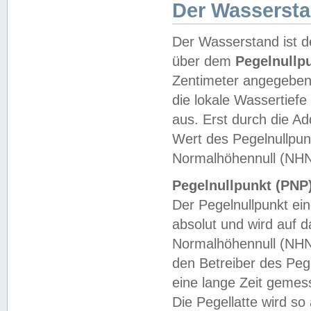
Der Wasserst
Der Wasserstand ist d
über dem
Pegelnullp
Zentimeter angegeben
die lokale Wassertie
aus. Erst durch die A
Wert des Pegelnullpun
Normalhöhennull (NHN
Pegelnullpunkt (PNP)
Der Pegelnullpunkt ei
absolut und wird auf
Normalhöhennull (NHN
den Betreiber des Pege
eine lange Zeit geme
Die Pegellatte wird s