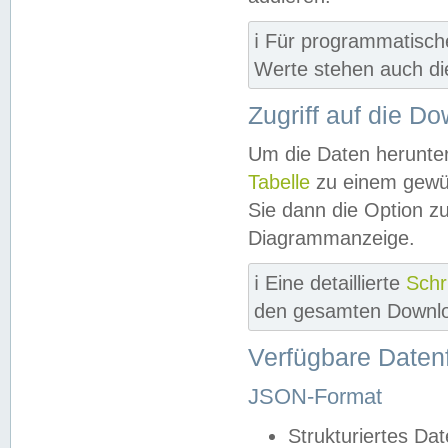
ℹ️ Für programmatisch
Werte stehen auch d
Zugriff auf die D
Um die Daten herunter
Tabelle
zu einem gewün
Sie dann die Option z
Diagrammanzeige.
ℹ️ Eine detaillierte
Schr
den gesamten Downlo
Verfügbare Daten
JSON-Format
Strukturiertes Da