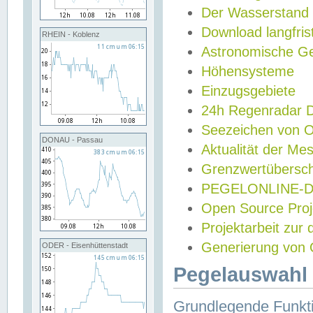
Der Wasserstand
Download langfris
RHEIN - Koblenz
Astronomische Gez
Höhensysteme
Einzugsgebiete
24h Regenradar
Seezeichen von 
DONAU - Passau
Aktualität der Me
Grenzwertübersch
PEGELONLINE-Di
Open Source Projek
Projektarbeit zur
Generierung von 
ODER - Eisenhüttenstadt
Pegelauswahl 
Grundlegende Funkti