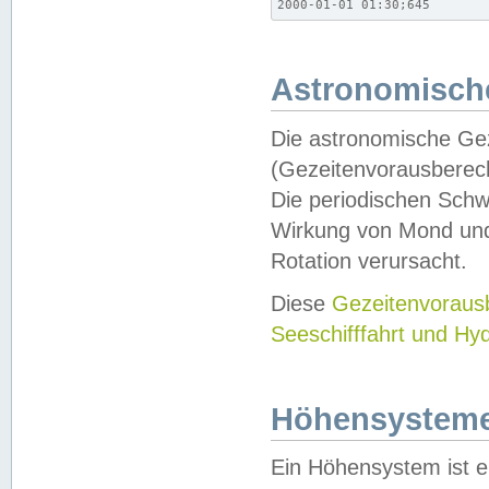
2000-01-01 01:30;645
Astronomische
Die astronomische Gez
(Gezeitenvorausberec
Die periodischen Schw
Wirkung von Mond und
Rotation verursacht.
Diese
Gezeitenvorau
Seeschifffahrt und Hy
Höhensystem
Ein Höhensystem ist e