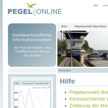
Hilfe
Link
Start
Pegelauswahl über Karte
Newsletter
Hilfe
Elbe - Cuxhaven Steubenhöft
Pegelauswahl übe
Kennzeichnende 
Zeitbezug der Me