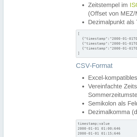
Zeitstempel im
IS
(Offset von MEZ
Dezimalpunkt als
[

  {"timestamp":"2000-01-01T0
  {"timestamp":"2000-01-01T0
  {"timestamp":"2000-01-01T0
]
CSV-Format
Excel-kompatibles
Vereinfachte Zeit
Sommerzeitumstel
Semikolon als Fel
Dezimalkomma (de
timestamp;value

2000-01-01 01:00;646

2000-01-01 01:15;646
