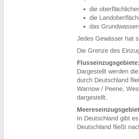
die oberflächlich
die Landoberfläc
das Grundwasser
Jedes Gewässer hat se
Die Grenze des Einzug
Flusseinzugsgebiete
Dargestellt werden die
durch Deutschland fli
Warnow / Peene, Weser
dargestellt.
Meereseinzugsgebiet
In Deutschland gibt 
Deutschland fließt n