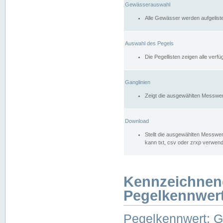
Gewässerauswahl
Alle Gewässer werden aufgelist
Auswahl des Pegels
Die Pegellisten zeigen alle ver
Ganglinien
Zeigt die ausgewählten Messwer
Download
Stellt die ausgewählten Messwer
kann txt, csv oder zrxp verwen
Kennzeichnen
Pegelkennwer
Pegelkennwert: 