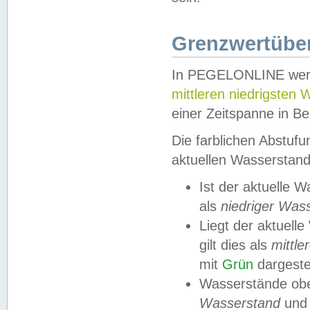
Grenzwertüber
In PEGELONLINE werde
mittleren niedrigsten
einer Zeitspanne in Be
Die farblichen Abstuf
aktuellen Wasserstand
Ist der aktuelle 
als
niedriger Was
Liegt der aktue
gilt dies als
mittle
mit
Grün
dargestel
Wasserstände obe
Wasserstand
und