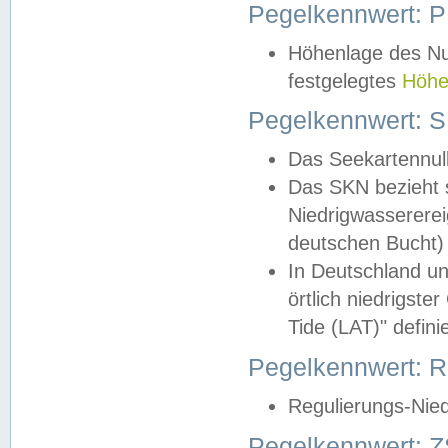
Pegelkennwert: 
Höhenlage des Nul
festgelegtes
Höhe
Pegelkennwert: 
Das Seekartennull
Das SKN bezieht s
Niedrigwassererei
deutschen Bucht) 
In Deutschland un
örtlich niedrigst
Tide (LAT)" definie
Pegelkennwert:
Regulierungs-Nie
Pegelkennwert: Z