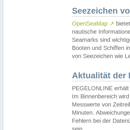
Seezeichen v
OpenSeaMap
↗
biete
nautische Information
Seamarks sind wichtig
Booten und Schiffen i
von Seezeichen wie Le
Aktualität der
PEGELONLINE erhält u
Im Binnenbereich wird 
Messwerte von Zeitreih
Minuten. Abweichungen
Fehlern bei der Daten
sein.