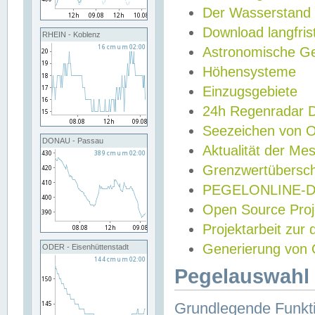
Der Wasserstand
Download langfris
RHEIN - Koblenz
Astronomische Gez
Höhensysteme
Einzugsgebiete
24h Regenradar
Seezeichen von 
DONAU - Passau
Aktualität der Me
Grenzwertübersch
PEGELONLINE-Di
Open Source Projek
Projektarbeit zur
Generierung von 
ODER - Eisenhüttenstadt
Pegelauswahl 
Grundlegende Funkti