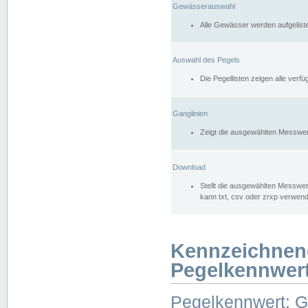
Gewässerauswahl
Alle Gewässer werden aufgelist
Auswahl des Pegels
Die Pegellisten zeigen alle ver
Ganglinien
Zeigt die ausgewählten Messwer
Download
Stellt die ausgewählten Messwer
kann txt, csv oder zrxp verwen
Kennzeichnen
Pegelkennwer
Pegelkennwert: 