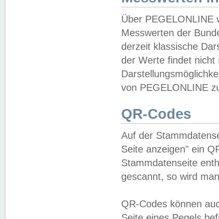
Über PEGELONLINE wer
Messwerten der Bundes
derzeit klassische Da
der Werte findet nicht 
Darstellungsmöglichkei
von PEGELONLINE zu 
QR-Codes
Auf der Stammdatensei
Seite anzeigen" ein Q
Stammdatenseite enthä
gescannt, so wird man
QR-Codes können auc
Seite eines Pegels be