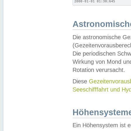
2000-01-01 01:30;645
Astronomische
Die astronomische Gez
(Gezeitenvorausberec
Die periodischen Schw
Wirkung von Mond und
Rotation verursacht.
Diese
Gezeitenvorau
Seeschifffahrt und Hy
Höhensystem
Ein Höhensystem ist e