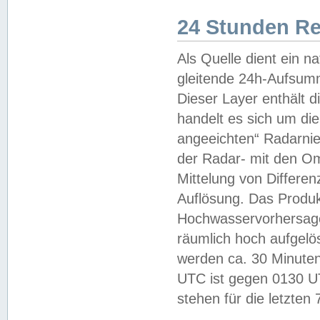
24 Stunden R
Als Quelle dient ein n
gleitende 24h-Aufsum
Dieser Layer enthält
handelt es sich um di
angeeichten“ Radarnie
der Radar- mit den O
Mittelung von Differe
Auflösung. Das Produk
Hochwasservorhersagez
räumlich hoch aufgelö
werden ca. 30 Minuten
UTC ist gegen 0130 UTC
stehen für die letzten