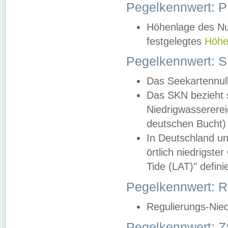
Pegelkennwert: 
Höhenlage des Nul
festgelegtes
Höhe
Pegelkennwert: 
Das Seekartennull
Das SKN bezieht s
Niedrigwassererei
deutschen Bucht) 
In Deutschland un
örtlich niedrigst
Tide (LAT)" definie
Pegelkennwert:
Regulierungs-Nie
Pegelkennwert: Z