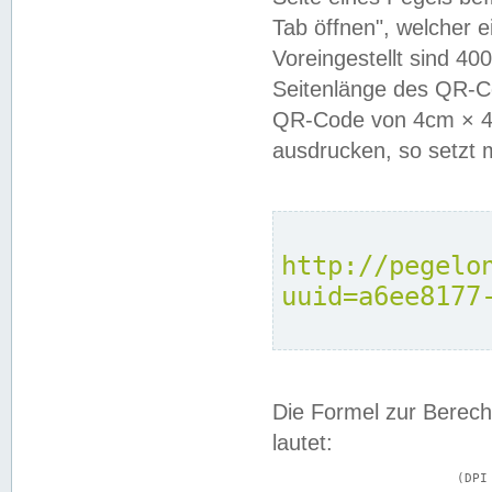
Tab öffnen", welcher 
Voreingestellt sind 4
Seitenlänge des QR-C
QR-Code von 4cm × 4c
ausdrucken, so setzt 
http://pegelo
uuid=a6ee8177
Die Formel zur Berech
lautet:
			(DPI × Druckkantenlänge in cm) ÷ 2,54 = Kantenlänge in Pixel
