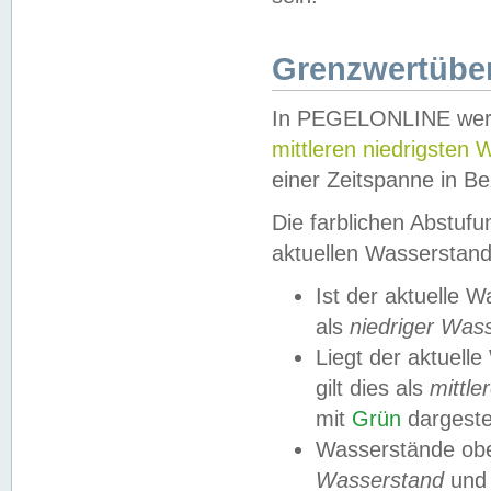
Grenzwertüber
In PEGELONLINE werde
mittleren niedrigsten
einer Zeitspanne in Be
Die farblichen Abstuf
aktuellen Wasserstand
Ist der aktuelle 
als
niedriger Was
Liegt der aktue
gilt dies als
mittle
mit
Grün
dargestel
Wasserstände obe
Wasserstand
und