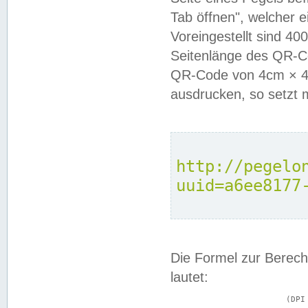
Tab öffnen", welcher 
Voreingestellt sind 4
Seitenlänge des QR-C
QR-Code von 4cm × 4c
ausdrucken, so setzt 
http://pegelo
uuid=a6ee8177
Die Formel zur Berech
lautet:
			(DPI × Druckkantenlänge in cm) ÷ 2,54 = Kantenlänge in Pixel
