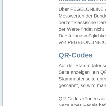
Über PEGELONLINE wer
Messwerten der Bundes
derzeit klassische Da
der Werte findet nicht 
Darstellungsmöglichkei
von PEGELONLINE zu 
QR-Codes
Auf der Stammdatensei
Seite anzeigen" ein Q
Stammdatenseite enthä
gescannt, so wird man
QR-Codes können auc
Seite eines Pegels be