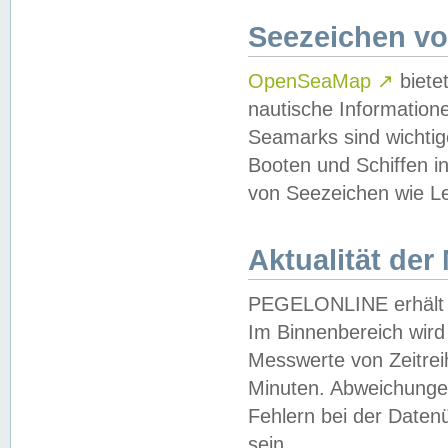
Seezeichen v
OpenSeaMap
↗
biete
nautische Information
Seamarks sind wichtig
Booten und Schiffen i
von Seezeichen wie Le
Aktualität der
PEGELONLINE erhält u
Im Binnenbereich wird 
Messwerte von Zeitreih
Minuten. Abweichungen
Fehlern bei der Daten
sein.