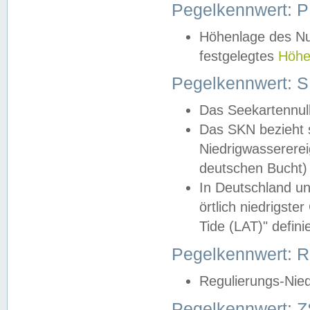
Pegelkennwert: 
Höhenlage des Nul
festgelegtes
Höhe
Pegelkennwert: 
Das Seekartennull
Das SKN bezieht s
Niedrigwassererei
deutschen Bucht) 
In Deutschland un
örtlich niedrigst
Tide (LAT)" definie
Pegelkennwert:
Regulierungs-Nie
Pegelkennwert: Z