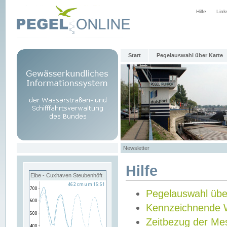
Hilfe
Link
Start
Pegelauswahl über Karte
Newsletter
Hilfe
Elbe - Cuxhaven Steubenhöft
Pegelauswahl übe
Kennzeichnende 
Zeitbezug der Me