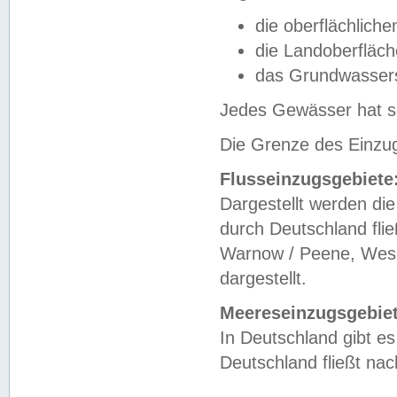
die oberflächlich
die Landoberfläc
das Grundwasser
Jedes Gewässer hat se
Die Grenze des Einzug
Flusseinzugsgebiete
Dargestellt werden die
durch Deutschland fli
Warnow / Peene, Weser
dargestellt.
Meereseinzugsgebiet
In Deutschland gibt 
Deutschland fließt n