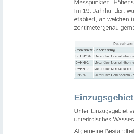
Messpunkten. Höhensy
Im 19. Jahrhundert wu
etabliert, an welchen 
zentimetergenau gem
Deutschland
Höhennetz
Bezeichnung
DHHN2016
Meter über Normalhöhennul
DHHN92
Meter über Normalhöhennul
DHHN12
Meter über Normalnull (m. 
SNN76
Meter über Höhennormal (m
Einzugsgebiet
Unter Einzugsgebiet v
unterirdisches Wasser
Allgemeine Bestandtei