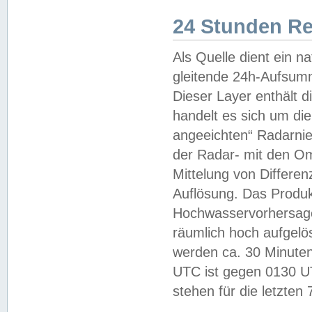
24 Stunden R
Als Quelle dient ein n
gleitende 24h-Aufsum
Dieser Layer enthält
handelt es sich um di
angeeichten“ Radarnie
der Radar- mit den O
Mittelung von Differe
Auflösung. Das Produk
Hochwasservorhersagez
räumlich hoch aufgelö
werden ca. 30 Minuten
UTC ist gegen 0130 UTC
stehen für die letzten