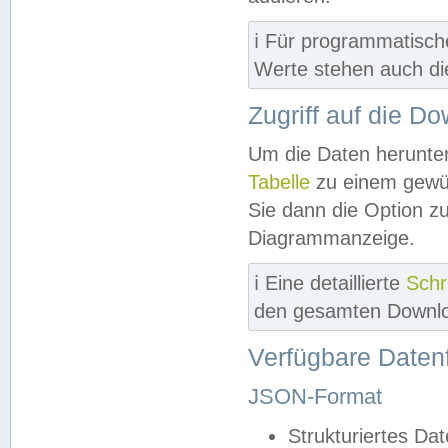
ℹ️ Für programmatisch
Werte stehen auch d
Zugriff auf die D
Um die Daten herunter
Tabelle
zu einem gewün
Sie dann die Option z
Diagrammanzeige.
ℹ️ Eine detaillierte
Schr
den gesamten Downlo
Verfügbare Daten
JSON-Format
Strukturiertes Da