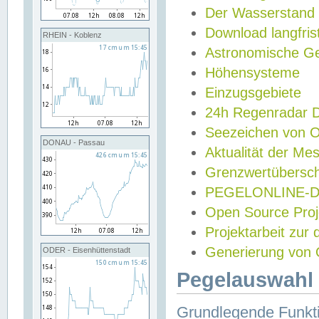
Der Wasserstand
Download langfris
RHEIN - Koblenz
Astronomische Gez
Höhensysteme
Einzugsgebiete
24h Regenradar
Seezeichen von 
DONAU - Passau
Aktualität der Me
Grenzwertübersch
PEGELONLINE-Di
Open Source Projek
Projektarbeit zur
Generierung von 
ODER - Eisenhüttenstadt
Pegelauswahl 
Grundlegende Funkti