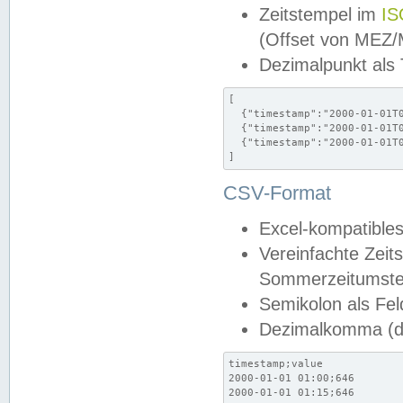
Zeitstempel im
IS
(Offset von MEZ
Dezimalpunkt als
[

  {"timestamp":"2000-01-01T0
  {"timestamp":"2000-01-01T0
  {"timestamp":"2000-01-01T0
]
CSV-Format
Excel-kompatibles
Vereinfachte Zeit
Sommerzeitumstel
Semikolon als Fel
Dezimalkomma (de
timestamp;value

2000-01-01 01:00;646

2000-01-01 01:15;646
