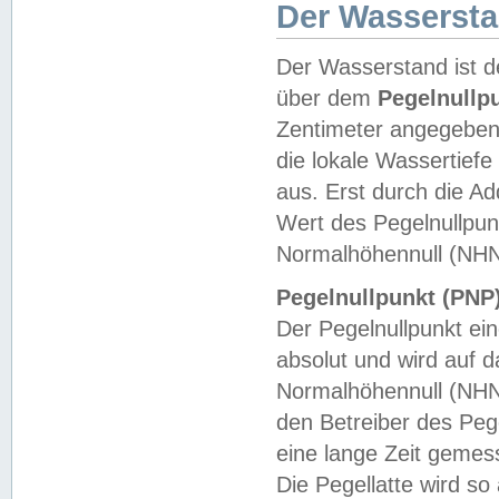
Der Wasserst
Der Wasserstand ist d
über dem
Pegelnullp
Zentimeter angegeben
die lokale Wassertie
aus. Erst durch die A
Wert des Pegelnullpun
Normalhöhennull (NHN
Pegelnullpunkt (PNP)
Der Pegelnullpunkt ei
absolut und wird auf
Normalhöhennull (NHN
den Betreiber des Pege
eine lange Zeit geme
Die Pegellatte wird s