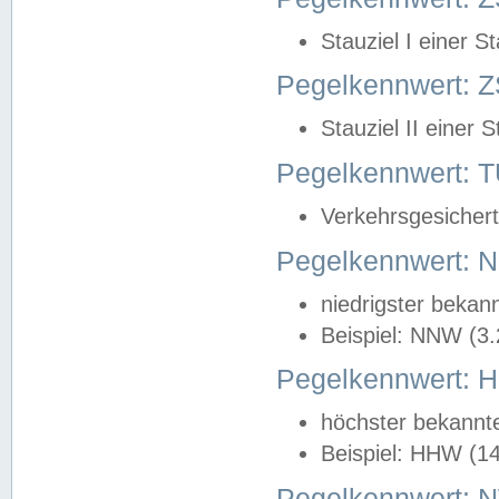
Stauziel I einer S
Pegelkennwert: Z
Stauziel II einer 
Pegelkennwert:
Verkehrsgesichert
Pegelkennwert:
niedrigster bekan
Beispiel: NNW (3
Pegelkennwert:
höchster bekannt
Beispiel: HHW (1
Pegelkennwert: 