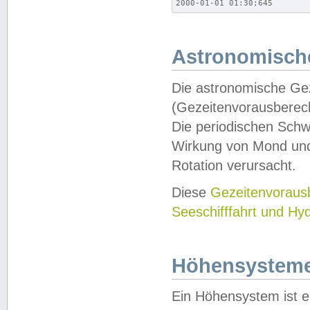
2000-01-01 01:30;645
Astronomische
Die astronomische Gez
(Gezeitenvorausberec
Die periodischen Schw
Wirkung von Mond und
Rotation verursacht.
Diese
Gezeitenvorau
Seeschifffahrt und Hy
Höhensystem
Ein Höhensystem ist e