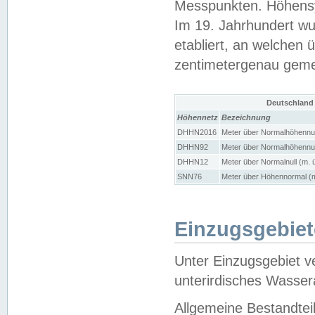
Messpunkten. Höhensy
Im 19. Jahrhundert wu
etabliert, an welchen 
zentimetergenau gem
Deutschland
Höhennetz
Bezeichnung
DHHN2016
Meter über Normalhöhennul
DHHN92
Meter über Normalhöhennul
DHHN12
Meter über Normalnull (m. 
SNN76
Meter über Höhennormal (m
Einzugsgebiet
Unter Einzugsgebiet v
unterirdisches Wasser
Allgemeine Bestandtei