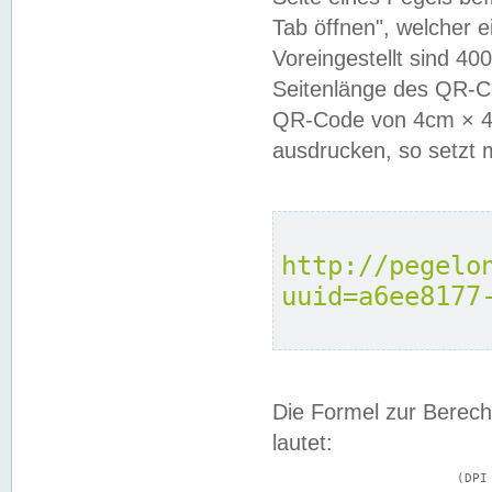
Tab öffnen", welcher 
Voreingestellt sind 4
Seitenlänge des QR-C
QR-Code von 4cm × 4c
ausdrucken, so setzt 
http://pegelo
uuid=a6ee8177
Die Formel zur Berech
lautet:
			(DPI × Druckkantenlänge in cm) ÷ 2,54 = Kantenlänge in Pixel
