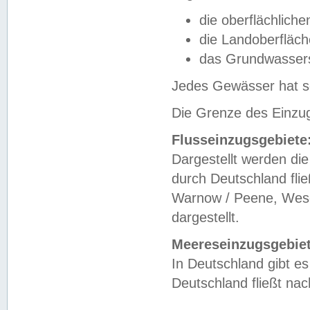
die oberflächlich
die Landoberfläc
das Grundwasser
Jedes Gewässer hat se
Die Grenze des Einzug
Flusseinzugsgebiete
Dargestellt werden die
durch Deutschland fli
Warnow / Peene, Weser
dargestellt.
Meereseinzugsgebiet
In Deutschland gibt 
Deutschland fließt n