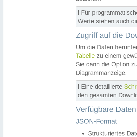
ℹ️ Für programmatisch
Werte stehen auch d
Zugriff auf die D
Um die Daten herunter
Tabelle
zu einem gewün
Sie dann die Option z
Diagrammanzeige.
ℹ️ Eine detaillierte
Schr
den gesamten Downlo
Verfügbare Daten
JSON-Format
Strukturiertes Da