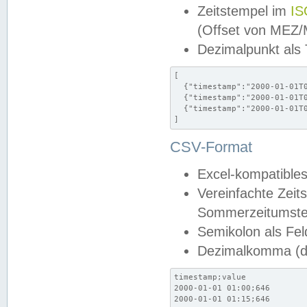
Zeitstempel im
IS
(Offset von MEZ
Dezimalpunkt als
[

  {"timestamp":"2000-01-01T0
  {"timestamp":"2000-01-01T0
  {"timestamp":"2000-01-01T0
]
CSV-Format
Excel-kompatibles
Vereinfachte Zeit
Sommerzeitumstel
Semikolon als Fel
Dezimalkomma (de
timestamp;value

2000-01-01 01:00;646

2000-01-01 01:15;646
