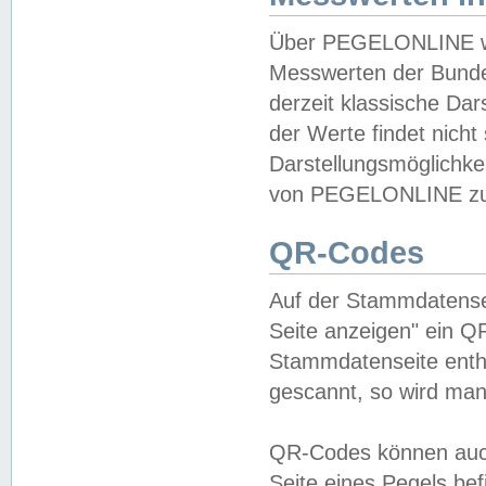
Über PEGELONLINE wer
Messwerten der Bundes
derzeit klassische Da
der Werte findet nicht 
Darstellungsmöglichkei
von PEGELONLINE zu 
QR-Codes
Auf der Stammdatensei
Seite anzeigen" ein Q
Stammdatenseite enthä
gescannt, so wird man
QR-Codes können auc
Seite eines Pegels be