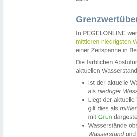
Grenzwertüber
In PEGELONLINE werde
mittleren niedrigsten
einer Zeitspanne in Be
Die farblichen Abstuf
aktuellen Wasserstand
Ist der aktuelle 
als
niedriger Was
Liegt der aktue
gilt dies als
mittle
mit
Grün
dargestel
Wasserstände obe
Wasserstand
und