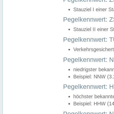
Stauziel I einer S
Pegelkennwert: Z
Stauziel II einer 
Pegelkennwert:
Verkehrsgesichert
Pegelkennwert:
niedrigster bekan
Beispiel: NNW (3
Pegelkennwert:
höchster bekannt
Beispiel: HHW (1
Pegelkennwert: 