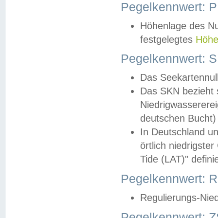
Pegelkennwert: 
Höhenlage des Nul
festgelegtes
Höhe
Pegelkennwert: 
Das Seekartennull
Das SKN bezieht s
Niedrigwassererei
deutschen Bucht) 
In Deutschland un
örtlich niedrigst
Tide (LAT)" definie
Pegelkennwert:
Regulierungs-Nie
Pegelkennwert: Z