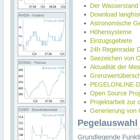
Der Wasserstand
Download langfris
RHEIN - Koblenz
Astronomische Gez
Höhensysteme
Einzugsgebiete
24h Regenradar
Seezeichen von 
DONAU - Passau
Aktualität der Me
Grenzwertübersch
PEGELONLINE-Di
Open Source Projek
Projektarbeit zur
Generierung von 
ODER - Eisenhüttenstadt
Pegelauswahl 
Grundlegende Funkti