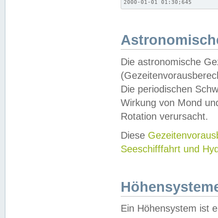
2000-01-01 01:30;645
Astronomische
Die astronomische Gez
(Gezeitenvorausberec
Die periodischen Schw
Wirkung von Mond und
Rotation verursacht.
Diese
Gezeitenvorau
Seeschifffahrt und Hy
Höhensystem
Ein Höhensystem ist e