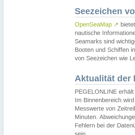
Seezeichen v
OpenSeaMap
↗
biete
nautische Information
Seamarks sind wichtig
Booten und Schiffen i
von Seezeichen wie Le
Aktualität der
PEGELONLINE erhält u
Im Binnenbereich wird 
Messwerte von Zeitreih
Minuten. Abweichungen
Fehlern bei der Daten
sein.