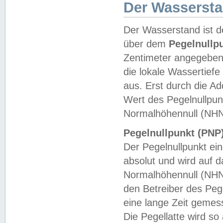
Der Wasserst
Der Wasserstand ist d
über dem
Pegelnullp
Zentimeter angegeben
die lokale Wassertie
aus. Erst durch die A
Wert des Pegelnullpun
Normalhöhennull (NHN
Pegelnullpunkt (PNP)
Der Pegelnullpunkt ei
absolut und wird auf
Normalhöhennull (NHN
den Betreiber des Pege
eine lange Zeit geme
Die Pegellatte wird s