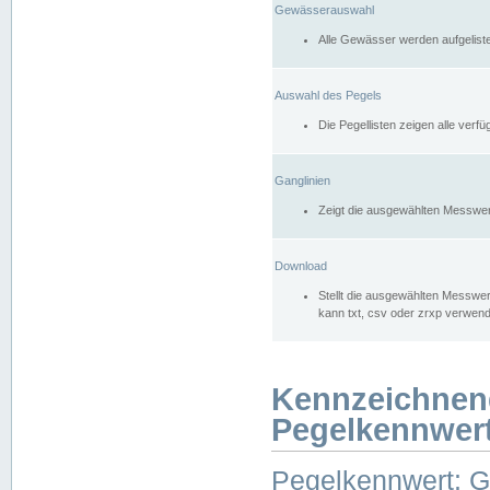
Gewässerauswahl
Alle Gewässer werden aufgelist
Auswahl des Pegels
Die Pegellisten zeigen alle ver
Ganglinien
Zeigt die ausgewählten Messwer
Download
Stellt die ausgewählten Messwer
kann txt, csv oder zrxp verwen
Kennzeichnen
Pegelkennwer
Pegelkennwert: 