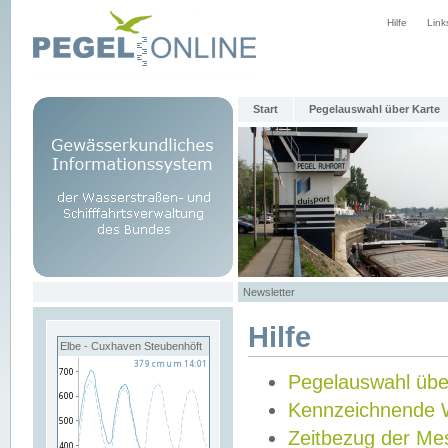
Hilfe
Link
Start
Pegelauswahl über Karte
Newsletter
Hilfe
Elbe - Cuxhaven Steubenhöft
Pegelauswahl übe
Kennzeichnende 
Zeitbezug der Me