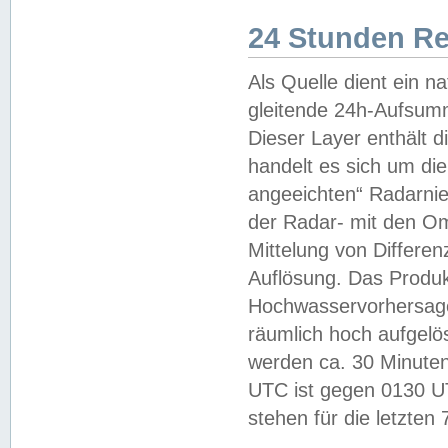
24 Stunden R
Als Quelle dient ein n
gleitende 24h-Aufsum
Dieser Layer enthält
handelt es sich um di
angeeichten“ Radarnie
der Radar- mit den O
Mittelung von Differe
Auflösung. Das Produk
Hochwasservorhersagez
räumlich hoch aufgelö
werden ca. 30 Minuten
UTC ist gegen 0130 UTC
stehen für die letzten