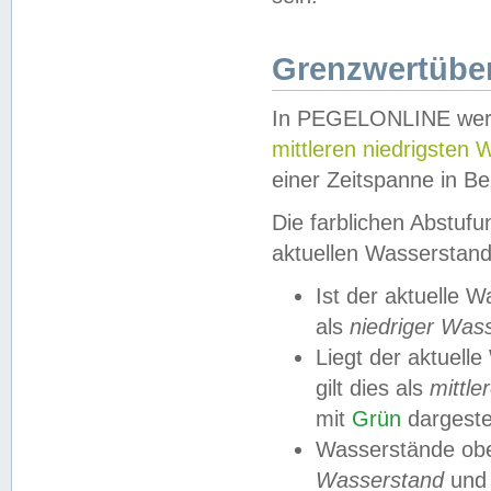
Grenzwertüber
In PEGELONLINE werde
mittleren niedrigsten
einer Zeitspanne in Be
Die farblichen Abstuf
aktuellen Wasserstand
Ist der aktuelle 
als
niedriger Was
Liegt der aktue
gilt dies als
mittle
mit
Grün
dargestel
Wasserstände obe
Wasserstand
und