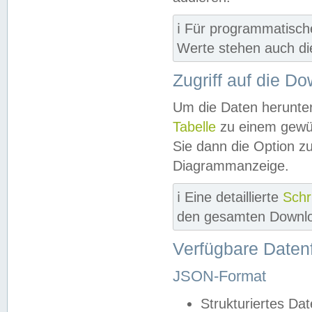
ℹ️ Für programmatisch
Werte stehen auch d
Zugriff auf die D
Um die Daten herunter
Tabelle
zu einem gewün
Sie dann die Option z
Diagrammanzeige.
ℹ️ Eine detaillierte
Schr
den gesamten Downlo
Verfügbare Daten
JSON-Format
Strukturiertes Da