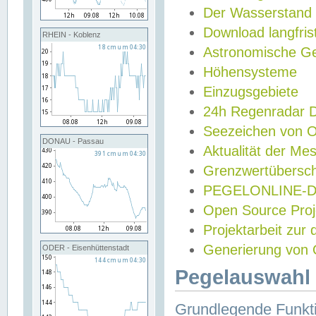
Der Wasserstand
Download langfris
RHEIN - Koblenz
Astronomische Gez
Höhensysteme
Einzugsgebiete
24h Regenradar
Seezeichen von 
DONAU - Passau
Aktualität der Me
Grenzwertübersch
PEGELONLINE-Di
Open Source Projek
Projektarbeit zur
Generierung von 
ODER - Eisenhüttenstadt
Pegelauswahl 
Grundlegende Funkti