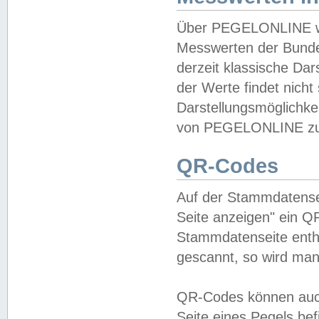
Über PEGELONLINE wer
Messwerten der Bundes
derzeit klassische Da
der Werte findet nicht 
Darstellungsmöglichkei
von PEGELONLINE zu 
QR-Codes
Auf der Stammdatensei
Seite anzeigen" ein Q
Stammdatenseite enthä
gescannt, so wird man
QR-Codes können auc
Seite eines Pegels be