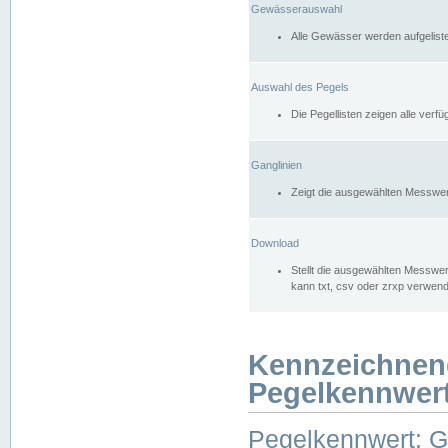
Gewässerauswahl
Alle Gewässer werden aufgelist
Auswahl des Pegels
Die Pegellisten zeigen alle ver
Ganglinien
Zeigt die ausgewählten Messwer
Download
Stellt die ausgewählten Messwer
kann txt, csv oder zrxp verwen
Kennzeichnen
Pegelkennwer
Pegelkennwert: 