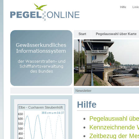
Hilfe
Link
Start
Pegelauswahl über Karte
Newsletter
Hilfe
Elbe - Cuxhaven Steubenhöft
Pegelauswahl übe
Kennzeichnende 
Zeitbezug der Me