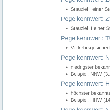
Stauziel I einer S
Pegelkennwert: Z
Stauziel II einer 
Pegelkennwert:
Verkehrsgesichert
Pegelkennwert:
niedrigster bekan
Beispiel: NNW (3
Pegelkennwert:
höchster bekannt
Beispiel: HHW (1
Pegelkennwert: 