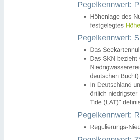
Pegelkennwert: 
Höhenlage des Nul
festgelegtes
Höhe
Pegelkennwert: 
Das Seekartennull
Das SKN bezieht s
Niedrigwassererei
deutschen Bucht) 
In Deutschland un
örtlich niedrigst
Tide (LAT)" definie
Pegelkennwert:
Regulierungs-Nie
Pegelkennwert: Z