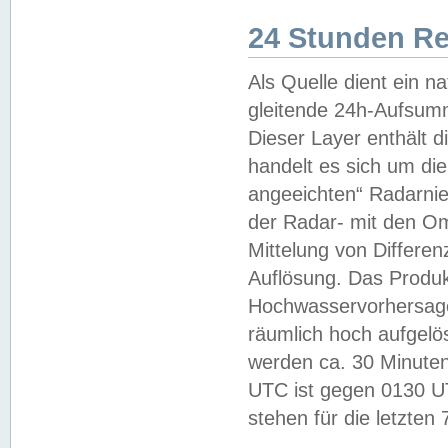
24 Stunden R
Als Quelle dient ein n
gleitende 24h-Aufsum
Dieser Layer enthält
handelt es sich um di
angeeichten“ Radarnie
der Radar- mit den O
Mittelung von Differe
Auflösung. Das Produk
Hochwasservorhersagez
räumlich hoch aufgelö
werden ca. 30 Minuten
UTC ist gegen 0130 UTC
stehen für die letzten