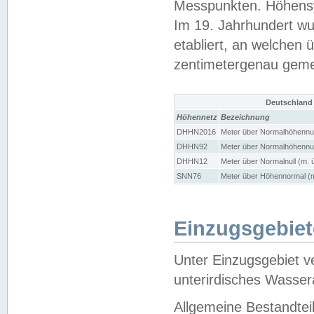
Messpunkten. Höhensy
Im 19. Jahrhundert wu
etabliert, an welchen 
zentimetergenau gem
Deutschland
Höhennetz
Bezeichnung
DHHN2016
Meter über Normalhöhennul
DHHN92
Meter über Normalhöhennul
DHHN12
Meter über Normalnull (m. 
SNN76
Meter über Höhennormal (m
Einzugsgebiet
Unter Einzugsgebiet v
unterirdisches Wasser
Allgemeine Bestandtei