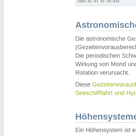
2000-01-01 01:30;645
Astronomische
Die astronomische Gez
(Gezeitenvorausberec
Die periodischen Schw
Wirkung von Mond und
Rotation verursacht.
Diese
Gezeitenvorau
Seeschifffahrt und Hy
Höhensystem
Ein Höhensystem ist e