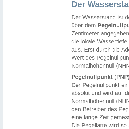
Der Wasserst
Der Wasserstand ist d
über dem
Pegelnullp
Zentimeter angegeben
die lokale Wassertie
aus. Erst durch die A
Wert des Pegelnullpun
Normalhöhennull (NHN
Pegelnullpunkt (PNP)
Der Pegelnullpunkt ei
absolut und wird auf
Normalhöhennull (NHN
den Betreiber des Pege
eine lange Zeit geme
Die Pegellatte wird s