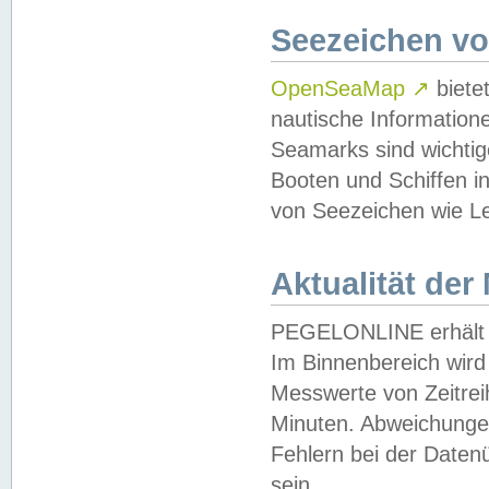
Seezeichen v
OpenSeaMap
↗
biete
nautische Information
Seamarks sind wichtig
Booten und Schiffen i
von Seezeichen wie Le
Aktualität der
PEGELONLINE erhält u
Im Binnenbereich wird 
Messwerte von Zeitreih
Minuten. Abweichungen
Fehlern bei der Daten
sein.