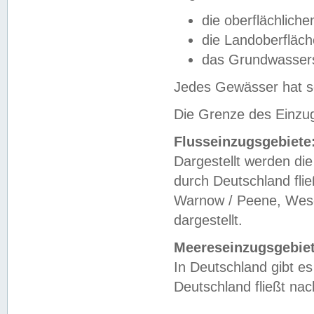
die oberflächlich
die Landoberfläc
das Grundwasser
Jedes Gewässer hat se
Die Grenze des Einzug
Flusseinzugsgebiete
Dargestellt werden die
durch Deutschland fli
Warnow / Peene, Weser
dargestellt.
Meereseinzugsgebiet
In Deutschland gibt 
Deutschland fließt n