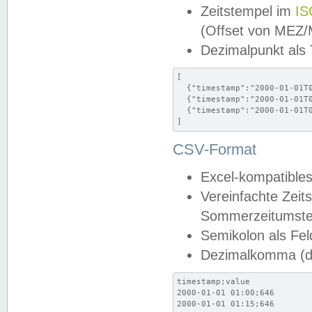
Zeitstempel im
IS
(Offset von MEZ
Dezimalpunkt als
[

  {"timestamp":"2000-01-01T0
  {"timestamp":"2000-01-01T0
  {"timestamp":"2000-01-01T0
]
CSV-Format
Excel-kompatibles
Vereinfachte Zeit
Sommerzeitumstel
Semikolon als Fel
Dezimalkomma (de
timestamp;value

2000-01-01 01:00;646

2000-01-01 01:15;646
