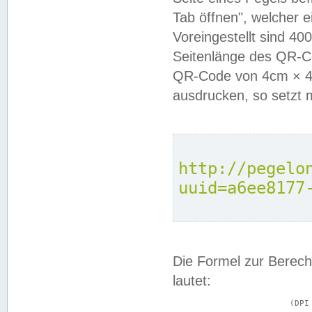
Tab öffnen", welcher 
Voreingestellt sind 4
Seitenlänge des QR-C
QR-Code von 4cm × 4c
ausdrucken, so setzt 
http://pegelo
uuid=a6ee8177
Die Formel zur Berech
lautet:
			(DPI × Druckkantenlänge in cm) ÷ 2,54 = Kantenlänge in Pixel
