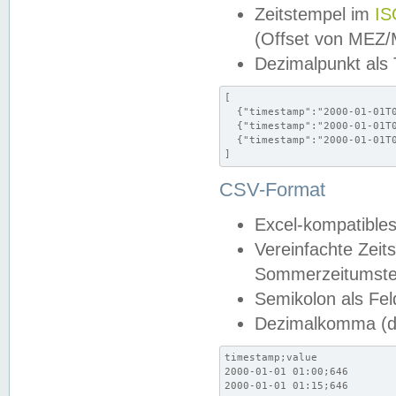
Zeitstempel im
IS
(Offset von MEZ
Dezimalpunkt als
[

  {"timestamp":"2000-01-01T0
  {"timestamp":"2000-01-01T0
  {"timestamp":"2000-01-01T0
]
CSV-Format
Excel-kompatibles
Vereinfachte Zeit
Sommerzeitumstel
Semikolon als Fel
Dezimalkomma (de
timestamp;value

2000-01-01 01:00;646

2000-01-01 01:15;646
