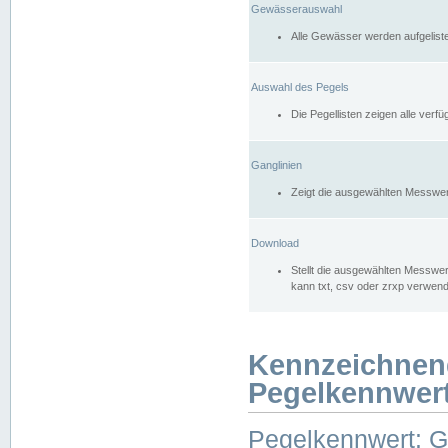
Gewässerauswahl
Alle Gewässer werden aufgelist
Auswahl des Pegels
Die Pegellisten zeigen alle ver
Ganglinien
Zeigt die ausgewählten Messwer
Download
Stellt die ausgewählten Messwer
kann txt, csv oder zrxp verwen
Kennzeichnen
Pegelkennwer
Pegelkennwert: 