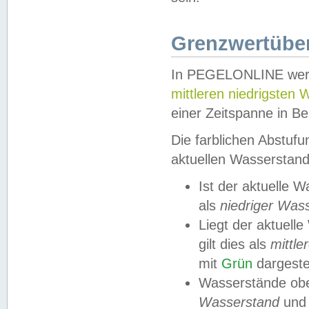
Grenzwertüber
In PEGELONLINE werde
mittleren niedrigsten
einer Zeitspanne in Be
Die farblichen Abstuf
aktuellen Wasserstand
Ist der aktuelle 
als
niedriger Was
Liegt der aktue
gilt dies als
mittle
mit
Grün
dargestel
Wasserstände obe
Wasserstand
und