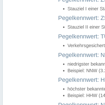
Stauziel I einer S
Pegelkennwert: Z
Stauziel II einer 
Pegelkennwert:
Verkehrsgesichert
Pegelkennwert:
niedrigster bekan
Beispiel: NNW (3
Pegelkennwert:
höchster bekannt
Beispiel: HHW (1
Pegelkennwert: 