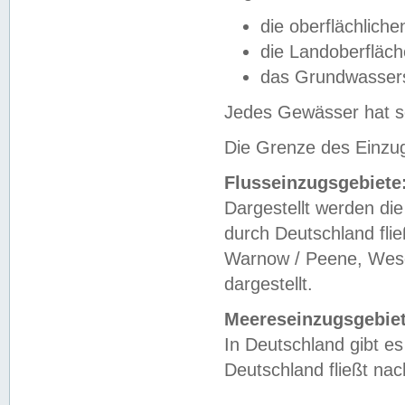
die oberflächlich
die Landoberfläc
das Grundwasser
Jedes Gewässer hat se
Die Grenze des Einzug
Flusseinzugsgebiete
Dargestellt werden die
durch Deutschland fli
Warnow / Peene, Weser
dargestellt.
Meereseinzugsgebiet
In Deutschland gibt 
Deutschland fließt n