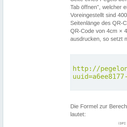
Tab öffnen", welcher 
Voreingestellt sind 4
Seitenlänge des QR-C
QR-Code von 4cm × 4c
ausdrucken, so setzt 
http://pegelo
uuid=a6ee8177
Die Formel zur Berech
lautet:
			(DPI × Druckkantenlänge in cm) ÷ 2,54 = Kantenlänge in Pixel
