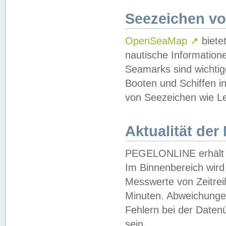
Seezeichen v
OpenSeaMap
↗
biete
nautische Information
Seamarks sind wichtig
Booten und Schiffen i
von Seezeichen wie Le
Aktualität der
PEGELONLINE erhält u
Im Binnenbereich wird 
Messwerte von Zeitreih
Minuten. Abweichungen
Fehlern bei der Daten
sein.