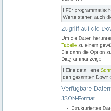
ℹ️ Für programmatisch
Werte stehen auch d
Zugriff auf die D
Um die Daten herunter
Tabelle
zu einem gewün
Sie dann die Option z
Diagrammanzeige.
ℹ️ Eine detaillierte
Schr
den gesamten Downlo
Verfügbare Daten
JSON-Format
Strukturiertes Da