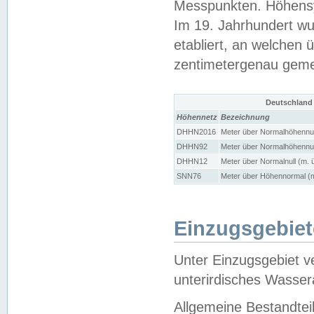
Messpunkten. Höhensy
Im 19. Jahrhundert wu
etabliert, an welchen 
zentimetergenau gem
Deutschland
Höhennetz
Bezeichnung
DHHN2016
Meter über Normalhöhennul
DHHN92
Meter über Normalhöhennul
DHHN12
Meter über Normalnull (m. 
SNN76
Meter über Höhennormal (m
Einzugsgebiet
Unter Einzugsgebiet v
unterirdisches Wasser
Allgemeine Bestandtei