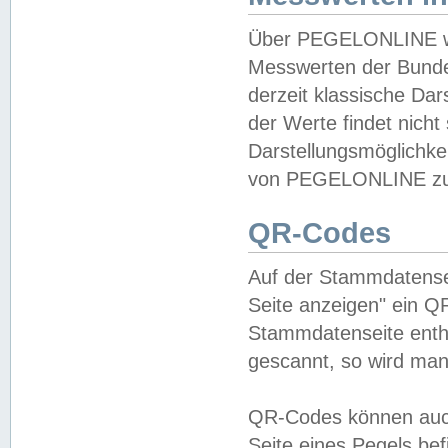
Über PEGELONLINE wer
Messwerten der Bundes
derzeit klassische Da
der Werte findet nicht 
Darstellungsmöglichkei
von PEGELONLINE zu 
QR-Codes
Auf der Stammdatensei
Seite anzeigen" ein Q
Stammdatenseite enthä
gescannt, so wird man
QR-Codes können auc
Seite eines Pegels be