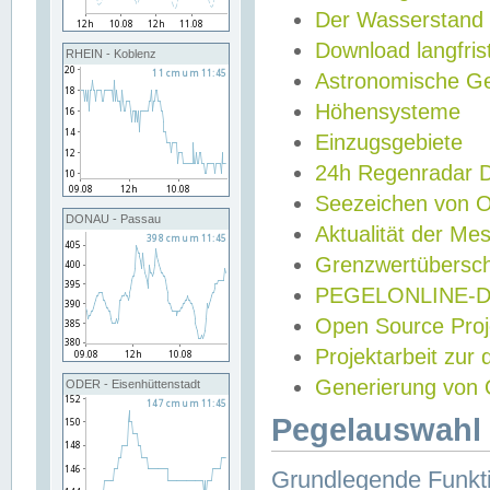
Der Wasserstand
Download langfris
RHEIN - Koblenz
Astronomische Gez
Höhensysteme
Einzugsgebiete
24h Regenradar
Seezeichen von 
DONAU - Passau
Aktualität der Me
Grenzwertübersch
PEGELONLINE-Di
Open Source Projek
Projektarbeit zur
Generierung von 
ODER - Eisenhüttenstadt
Pegelauswahl 
Grundlegende Funkti