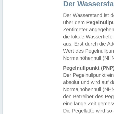
Der Wasserst
Der Wasserstand ist d
über dem
Pegelnullp
Zentimeter angegeben
die lokale Wassertie
aus. Erst durch die A
Wert des Pegelnullpun
Normalhöhennull (NHN
Pegelnullpunkt (PNP)
Der Pegelnullpunkt ei
absolut und wird auf
Normalhöhennull (NHN
den Betreiber des Pege
eine lange Zeit geme
Die Pegellatte wird s