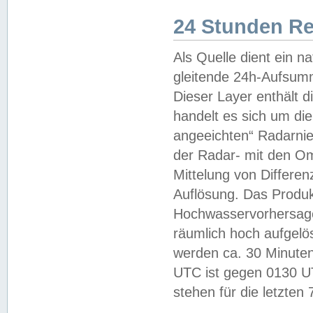
24 Stunden R
Als Quelle dient ein n
gleitende 24h-Aufsum
Dieser Layer enthält
handelt es sich um di
angeeichten“ Radarnie
der Radar- mit den O
Mittelung von Differe
Auflösung. Das Produk
Hochwasservorhersagez
räumlich hoch aufgelö
werden ca. 30 Minuten
UTC ist gegen 0130 UTC
stehen für die letzten