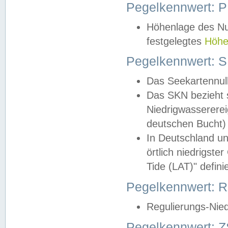
Pegelkennwert: 
Höhenlage des Nul
festgelegtes
Höhe
Pegelkennwert: 
Das Seekartennull
Das SKN bezieht s
Niedrigwassererei
deutschen Bucht) 
In Deutschland un
örtlich niedrigst
Tide (LAT)" definie
Pegelkennwert:
Regulierungs-Nie
Pegelkennwert: Z