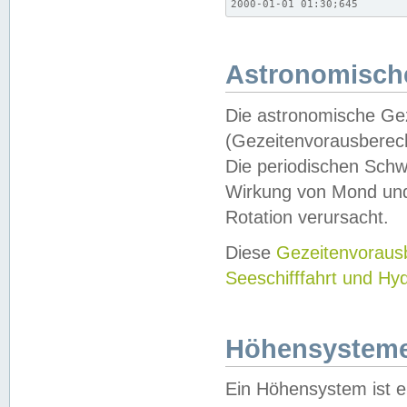
2000-01-01 01:30;645
Astronomische
Die astronomische Gez
(Gezeitenvorausberec
Die periodischen Schw
Wirkung von Mond und
Rotation verursacht.
Diese
Gezeitenvorau
Seeschifffahrt und Hy
Höhensystem
Ein Höhensystem ist e