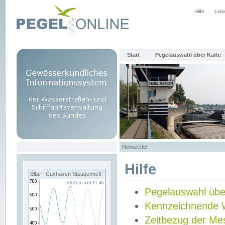
Hilfe
Link
Start
Pegelauswahl über Karte
Newsletter
Hilfe
Elbe - Cuxhaven Steubenhöft
Pegelauswahl übe
Kennzeichnende 
Zeitbezug der Me