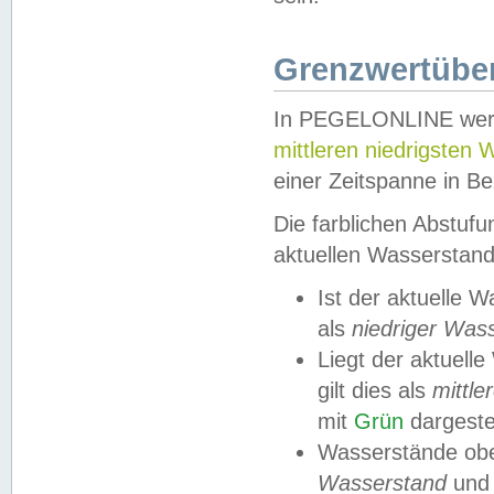
Grenzwertüber
In PEGELONLINE werde
mittleren niedrigsten
einer Zeitspanne in Be
Die farblichen Abstuf
aktuellen Wasserstand
Ist der aktuelle 
als
niedriger Was
Liegt der aktue
gilt dies als
mittle
mit
Grün
dargestel
Wasserstände obe
Wasserstand
und