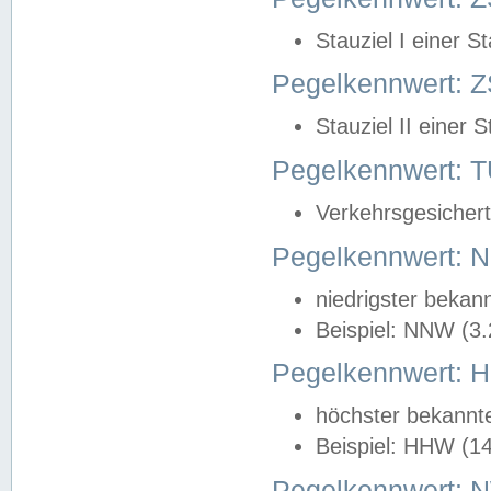
Stauziel I einer S
Pegelkennwert: Z
Stauziel II einer 
Pegelkennwert:
Verkehrsgesichert
Pegelkennwert:
niedrigster bekan
Beispiel: NNW (3
Pegelkennwert:
höchster bekannt
Beispiel: HHW (1
Pegelkennwert: 