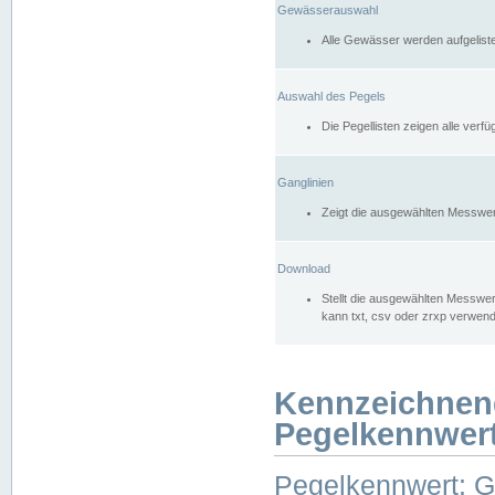
Gewässerauswahl
Alle Gewässer werden aufgelist
Auswahl des Pegels
Die Pegellisten zeigen alle ver
Ganglinien
Zeigt die ausgewählten Messwer
Download
Stellt die ausgewählten Messwer
kann txt, csv oder zrxp verwen
Kennzeichnen
Pegelkennwer
Pegelkennwert: 