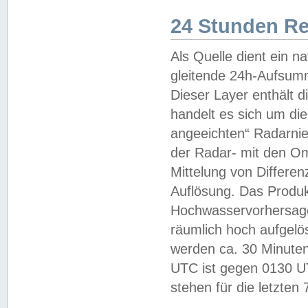
24 Stunden R
Als Quelle dient ein n
gleitende 24h-Aufsum
Dieser Layer enthält
handelt es sich um di
angeeichten“ Radarnie
der Radar- mit den O
Mittelung von Differe
Auflösung. Das Produk
Hochwasservorhersagez
räumlich hoch aufgelö
werden ca. 30 Minuten
UTC ist gegen 0130 UTC
stehen für die letzten