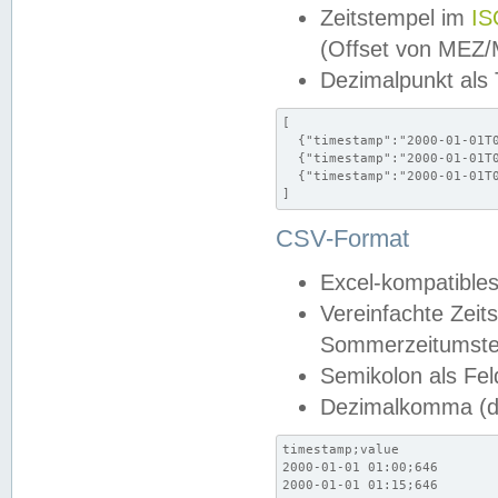
Zeitstempel im
IS
(Offset von MEZ
Dezimalpunkt als
[

  {"timestamp":"2000-01-01T0
  {"timestamp":"2000-01-01T0
  {"timestamp":"2000-01-01T0
]
CSV-Format
Excel-kompatibles
Vereinfachte Zeit
Sommerzeitumstel
Semikolon als Fel
Dezimalkomma (de
timestamp;value

2000-01-01 01:00;646

2000-01-01 01:15;646
