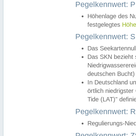
Pegelkennwert: 
Höhenlage des Nul
festgelegtes
Höhe
Pegelkennwert: 
Das Seekartennull
Das SKN bezieht s
Niedrigwassererei
deutschen Bucht) 
In Deutschland un
örtlich niedrigst
Tide (LAT)" definie
Pegelkennwert:
Regulierungs-Nie
Pegelkennwert: Z