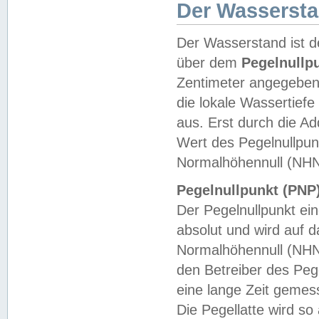
Der Wasserst
Der Wasserstand ist d
über dem
Pegelnullp
Zentimeter angegeben
die lokale Wassertie
aus. Erst durch die A
Wert des Pegelnullpun
Normalhöhennull (NHN
Pegelnullpunkt (PNP)
Der Pegelnullpunkt ei
absolut und wird auf
Normalhöhennull (NHN
den Betreiber des Pege
eine lange Zeit geme
Die Pegellatte wird s