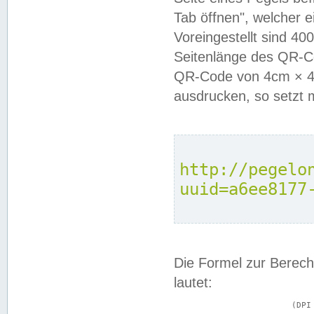
Tab öffnen", welcher 
Voreingestellt sind 4
Seitenlänge des QR-C
QR-Code von 4cm × 4c
ausdrucken, so setzt 
http://pegelo
uuid=a6ee8177
Die Formel zur Berech
lautet:
			(DPI × Druckkantenlänge in cm) ÷ 2,54 = Kantenlänge in Pixel
