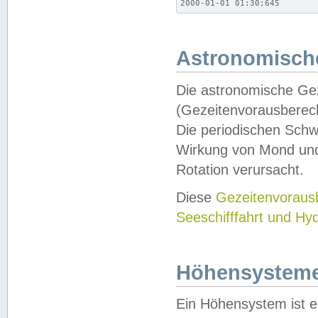
2000-01-01 01:30;645
Astronomische
Die astronomische Gez
(Gezeitenvorausberec
Die periodischen Schw
Wirkung von Mond und
Rotation verursacht.
Diese
Gezeitenvorau
Seeschifffahrt und Hy
Höhensystem
Ein Höhensystem ist e