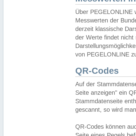
Über PEGELONLINE wer
Messwerten der Bundes
derzeit klassische Da
der Werte findet nicht 
Darstellungsmöglichkei
von PEGELONLINE zu 
QR-Codes
Auf der Stammdatensei
Seite anzeigen" ein Q
Stammdatenseite enthä
gescannt, so wird man
QR-Codes können auc
Seite eines Pegels be