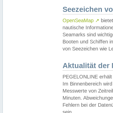
Seezeichen v
OpenSeaMap
↗
biete
nautische Information
Seamarks sind wichtig
Booten und Schiffen i
von Seezeichen wie Le
Aktualität der
PEGELONLINE erhält u
Im Binnenbereich wird 
Messwerte von Zeitreih
Minuten. Abweichungen
Fehlern bei der Daten
sein.