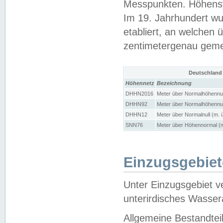
Messpunkten. Höhensy
Im 19. Jahrhundert wu
etabliert, an welchen 
zentimetergenau gem
Deutschland
Höhennetz
Bezeichnung
DHHN2016
Meter über Normalhöhennul
DHHN92
Meter über Normalhöhennul
DHHN12
Meter über Normalnull (m. 
SNN76
Meter über Höhennormal (m
Einzugsgebiet
Unter Einzugsgebiet v
unterirdisches Wasser
Allgemeine Bestandtei