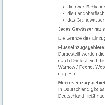
die oberflächlich
die Landoberfläc
das Grundwasser
Jedes Gewässer hat se
Die Grenze des Einzug
Flusseinzugsgebiete
Dargestellt werden die
durch Deutschland fli
Warnow / Peene, Weser
dargestellt.
Meereseinzugsgebiet
In Deutschland gibt 
Deutschland fließt n