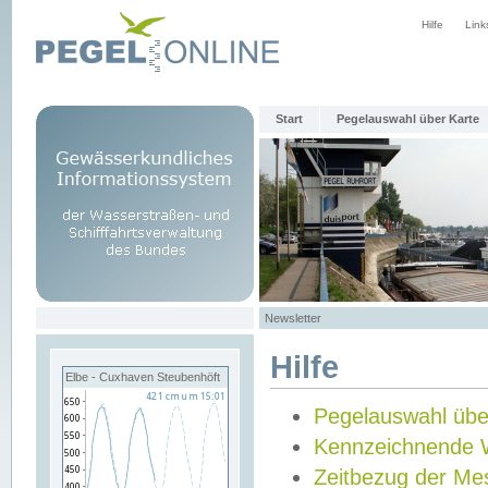
Hilfe
Link
Start
Pegelauswahl über Karte
Newsletter
Hilfe
Elbe - Cuxhaven Steubenhöft
Pegelauswahl übe
Kennzeichnende 
Zeitbezug der Me