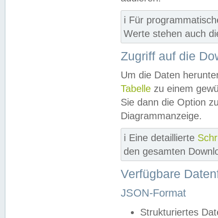
ℹ️ Für programmatisch
Werte stehen auch d
Zugriff auf die D
Um die Daten herunter
Tabelle
zu einem gewün
Sie dann die Option z
Diagrammanzeige.
ℹ️ Eine detaillierte
Schr
den gesamten Downlo
Verfügbare Daten
JSON-Format
Strukturiertes Da