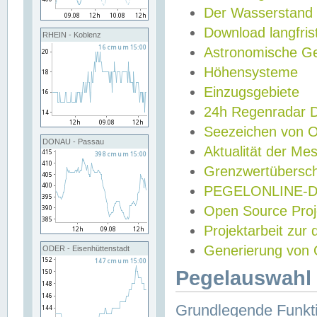
Der Wasserstand
Download langfris
RHEIN - Koblenz
Astronomische Gez
Höhensysteme
Einzugsgebiete
24h Regenradar
Seezeichen von 
DONAU - Passau
Aktualität der Me
Grenzwertübersch
PEGELONLINE-Di
Open Source Projek
Projektarbeit zur
Generierung von 
ODER - Eisenhüttenstadt
Pegelauswahl 
Grundlegende Funkti