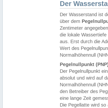
Der Wasserst
Der Wasserstand ist d
über dem
Pegelnullp
Zentimeter angegeben
die lokale Wassertie
aus. Erst durch die A
Wert des Pegelnullpun
Normalhöhennull (NHN
Pegelnullpunkt (PNP)
Der Pegelnullpunkt ei
absolut und wird auf
Normalhöhennull (NHN
den Betreiber des Pege
eine lange Zeit geme
Die Pegellatte wird s