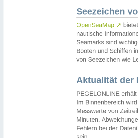
Seezeichen v
OpenSeaMap
↗
biete
nautische Information
Seamarks sind wichtig
Booten und Schiffen i
von Seezeichen wie Le
Aktualität der
PEGELONLINE erhält u
Im Binnenbereich wird 
Messwerte von Zeitreih
Minuten. Abweichungen
Fehlern bei der Daten
sein.