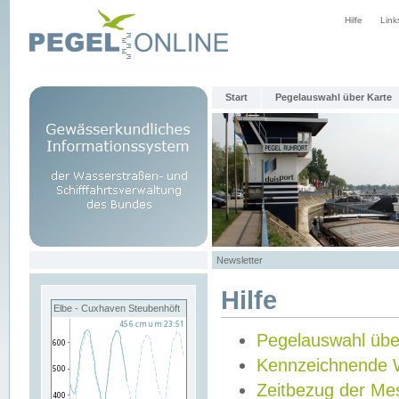
Hilfe
Link
Start
Pegelauswahl über Karte
Newsletter
Hilfe
Elbe - Cuxhaven Steubenhöft
Pegelauswahl übe
Kennzeichnende 
Zeitbezug der Me