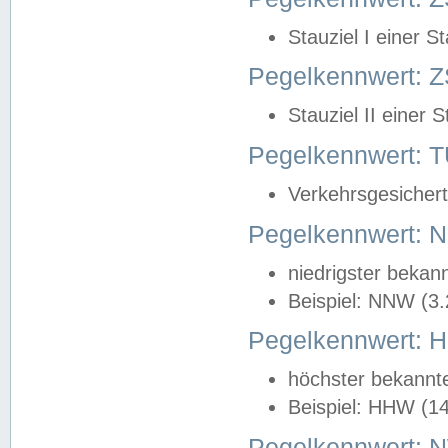
Stauziel I einer S
Pegelkennwert: Z
Stauziel II einer 
Pegelkennwert:
Verkehrsgesichert
Pegelkennwert:
niedrigster bekan
Beispiel: NNW (3
Pegelkennwert:
höchster bekannt
Beispiel: HHW (1
Pegelkennwert: 