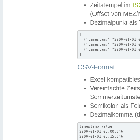
Zeitstempel im
IS
(Offset von MEZ
Dezimalpunkt als
[

  {"timestamp":"2000-01-01T0
  {"timestamp":"2000-01-01T0
  {"timestamp":"2000-01-01T0
]
CSV-Format
Excel-kompatibles
Vereinfachte Zeit
Sommerzeitumstel
Semikolon als Fel
Dezimalkomma (de
timestamp;value

2000-01-01 01:00;646

2000-01-01 01:15;646
