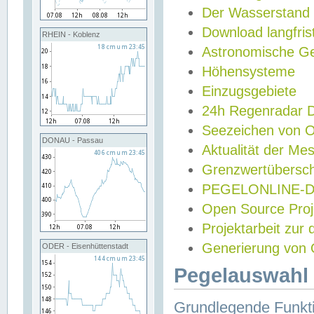
Der Wasserstand
Download langfris
RHEIN - Koblenz
Astronomische Gez
Höhensysteme
Einzugsgebiete
24h Regenradar
Seezeichen von 
DONAU - Passau
Aktualität der Me
Grenzwertübersch
PEGELONLINE-Di
Open Source Projek
Projektarbeit zur
Generierung von 
ODER - Eisenhüttenstadt
Pegelauswahl 
Grundlegende Funkti