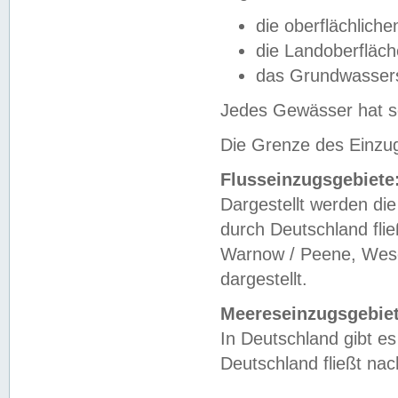
die oberflächlich
die Landoberfläc
das Grundwasser
Jedes Gewässer hat se
Die Grenze des Einzug
Flusseinzugsgebiete
Dargestellt werden die
durch Deutschland fli
Warnow / Peene, Weser
dargestellt.
Meereseinzugsgebiet
In Deutschland gibt 
Deutschland fließt n