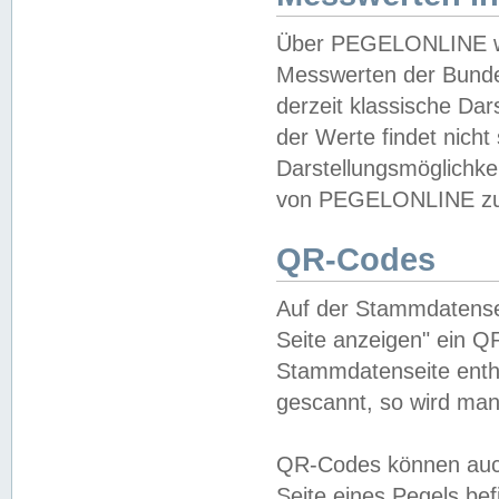
Über PEGELONLINE wer
Messwerten der Bundes
derzeit klassische Da
der Werte findet nicht 
Darstellungsmöglichkei
von PEGELONLINE zu 
QR-Codes
Auf der Stammdatensei
Seite anzeigen" ein Q
Stammdatenseite enthä
gescannt, so wird man
QR-Codes können auc
Seite eines Pegels be