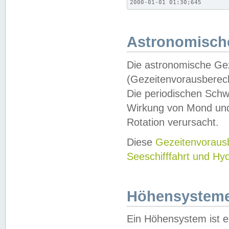
2000-01-01 01:30;645
Astronomische
Die astronomische Gez
(Gezeitenvorausberec
Die periodischen Schw
Wirkung von Mond und
Rotation verursacht.
Diese
Gezeitenvorau
Seeschifffahrt und Hy
Höhensystem
Ein Höhensystem ist e