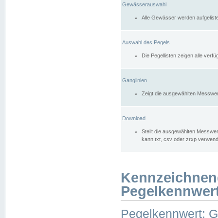
Gewässerauswahl
Alle Gewässer werden aufgelist
Auswahl des Pegels
Die Pegellisten zeigen alle ver
Ganglinien
Zeigt die ausgewählten Messwer
Download
Stellt die ausgewählten Messwer
kann txt, csv oder zrxp verwen
Kennzeichnen
Pegelkennwer
Pegelkennwert: 