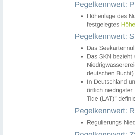
Pegelkennwert: 
Höhenlage des Nul
festgelegtes
Höhe
Pegelkennwert: 
Das Seekartennull
Das SKN bezieht s
Niedrigwassererei
deutschen Bucht) 
In Deutschland un
örtlich niedrigst
Tide (LAT)" definie
Pegelkennwert:
Regulierungs-Nie
Pegelkennwert: Z