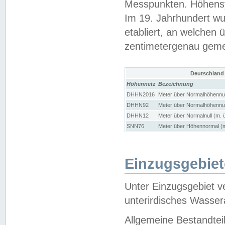
Messpunkten. Höhensy
Im 19. Jahrhundert wu
etabliert, an welchen 
zentimetergenau gem
Deutschland
Höhennetz
Bezeichnung
DHHN2016
Meter über Normalhöhennul
DHHN92
Meter über Normalhöhennul
DHHN12
Meter über Normalnull (m. 
SNN76
Meter über Höhennormal (m
Einzugsgebiet
Unter Einzugsgebiet v
unterirdisches Wasser
Allgemeine Bestandtei