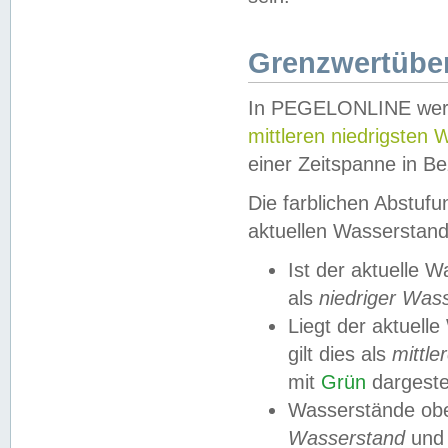
Grenzwertüber
In PEGELONLINE werde
mittleren niedrigsten
einer Zeitspanne in Be
Die farblichen Abstuf
aktuellen Wasserstand
Ist der aktuelle 
als
niedriger Was
Liegt der aktue
gilt dies als
mittle
mit
Grün
dargestel
Wasserstände obe
Wasserstand
und