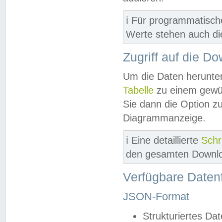
ℹ️ Für programmatisch
Werte stehen auch d
Zugriff auf die D
Um die Daten herunter
Tabelle
zu einem gewün
Sie dann die Option z
Diagrammanzeige.
ℹ️ Eine detaillierte
Schr
den gesamten Downlo
Verfügbare Daten
JSON-Format
Strukturiertes Da