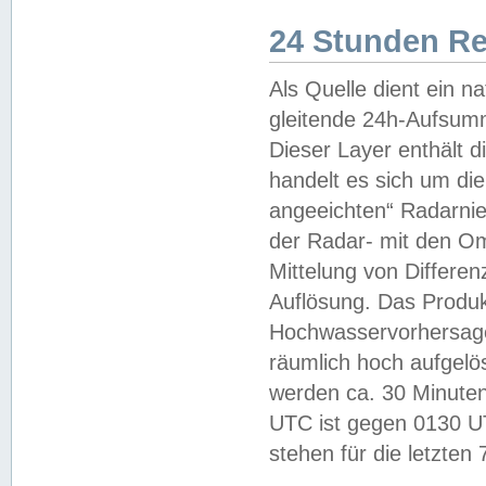
24 Stunden R
Als Quelle dient ein n
gleitende 24h-Aufsum
Dieser Layer enthält
handelt es sich um di
angeeichten“ Radarnie
der Radar- mit den O
Mittelung von Differe
Auflösung. Das Produk
Hochwasservorhersagez
räumlich hoch aufgelö
werden ca. 30 Minuten
UTC ist gegen 0130 UTC
stehen für die letzten