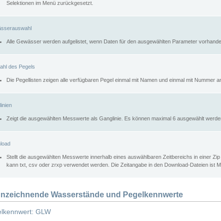
Selektionen im Menü zurückgesetzt.
sserauswahl
Alle Gewässer werden aufgelistet, wenn Daten für den ausgewählten Parameter vorhande
ahl des Pegels
Die Pegellisten zeigen alle verfügbaren Pegel einmal mit Namen und einmal mit Nummer a
inien
Zeigt die ausgewählten Messwerte als Ganglinie. Es können maximal 6 ausgewählt werde
load
Stellt die ausgewählten Messwerte innerhalb eines auswählbaren Zeitbereichs in einer Zi
kann txt, csv oder zrxp verwendet werden. Die Zeitangabe in den Download-Dateien ist 
nzeichnende Wasserstände und Pegelkennwerte
lkennwert: GLW