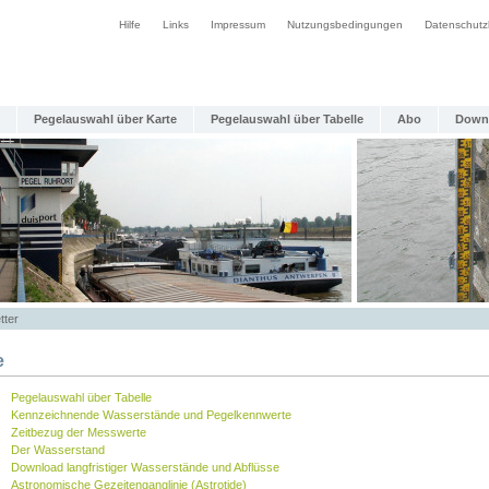
Hilfe
Links
Impressum
Nutzungsbedingungen
Datenschutz
Pegelauswahl über Karte
Pegelauswahl über Tabelle
Abo
Down
tter
e
Pegelauswahl über Tabelle
Kennzeichnende Wasserstände und Pegelkennwerte
Zeitbezug der Messwerte
Der Wasserstand
Download langfristiger Wasserstände und Abflüsse
Astronomische Gezeitenganglinie (Astrotide)