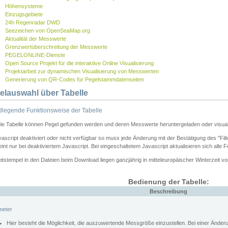
Höhensysteme
Einzugsgebiete
24h Regenradar DWD
Seezeichen von OpenSeaMap.org
Aktualität der Messwerte
Grenzwertüberschreitung der Messwerte
PEGELONLINE-Dienste
Open Source Projekt für die interaktive Online Visualisierung
Projektarbeit zur dynamischen Visualisierung von Messwerten
Generierung von QR-Codes für Pegelstammdatenseiten
elauswahl über Tabelle
legende Funktionsweise der Tabelle
die Tabelle können Pegel gefunden werden und deren Messwerte heruntergeladen oder visuali
vascript deaktiviert oder nicht verfügbar so muss jede Änderung mit der Bestätigung des "Filt
int nur bei deaktiviertem Javascript. Bei eingeschaltetem Javascript aktualisieren sich alle 
itstempel in den Dateien beim Download liegen ganzjährig in mitteleuropäischer Winterzeit vo
Bedienung der Tabelle:
Beschreibung
meter
Hier besteht die Möglichkeit, die auszuwertende Messgröße einzustellen. Bei einer Ände