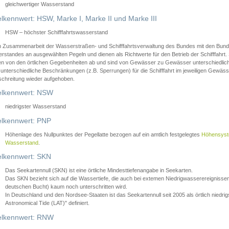
gleichwertiger Wasserstand
lkennwert: HSW, Marke I, Marke II und Marke III
HSW – höchster Schifffahrtswasserstand
in Zusammenarbeit der Wasserstraßen- und Schifffahrtsverwaltung des Bundes mit den Bund
standes an ausgewählten Pegeln und dienen als Richtwerte für den Betrieb der Schifffahrt. 
n von den örtlichen Gegebenheiten ab und sind von Gewässer zu Gewässer unterschiedlich
 unterschiedliche Beschränkungen (z.B. Sperrungen) für die Schifffahrt im jeweiligen Gewäss
schreitung wieder aufgehoben.
lkennwert: NSW
niedrigster Wasserstand
lkennwert: PNP
Höhenlage des Nullpunktes der Pegellatte bezogen auf ein amtlich festgelegtes
Höhensys
Wasserstand
.
lkennwert: SKN
Das Seekartennull (SKN) ist eine örtliche Mindesttiefenangabe in Seekarten.
Das SKN bezieht sich auf die Wassertiefe, die auch bei extemen Niedrigwasserereignissen
deutschen Bucht) kaum noch unterschritten wird.
In Deutschland und den Nordsee-Staaten ist das Seekartennull seit 2005 als örtlich nie
Astronomical Tide (LAT)" definiert.
lkennwert: RNW