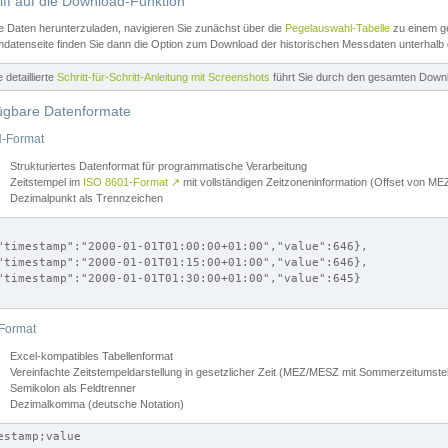
iff auf die Download-Funktion
e Daten herunterzuladen, navigieren Sie zunächst über die
Pegelauswahl-Tabelle
zu einem ge
datenseite finden Sie dann die Option zum Download der historischen Messdaten unterhalb
ne detaillierte
Schritt-für-Schritt-Anleitung mit Screenshots
führt Sie durch den gesamten Down
ügbare Datenformate
-Format
Strukturiertes Datenformat für programmatische Verarbeitung
Zeitstempel im
ISO 8601-Format
↗
mit vollständigen Zeitzoneninformation (Offset von 
Dezimalpunkt als Trennzeichen
"timestamp":"2000-01-01T01:00:00+01:00","value":646},

"timestamp":"2000-01-01T01:15:00+01:00","value":646},

"timestamp":"2000-01-01T01:30:00+01:00","value":645}

Format
Excel-kompatibles Tabellenformat
Vereinfachte Zeitstempeldarstellung in gesetzlicher Zeit (MEZ/MESZ mit Sommerzeitumstel
Semikolon als Feldtrenner
Dezimalkomma (deutsche Notation)
estamp;value
