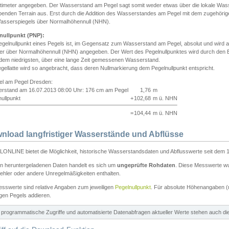
ntimeter angegeben. Der Wasserstand am Pegel sagt somit weder etwas über die lokale Wa
enden Terrain aus. Erst durch die Addition des Wasserstandes am Pegel mit dem zugehörig
asserspiegels über Normalhöhennull (NHN).
nullpunkt (PNP):
egelnullpunkt eines Pegels ist, im Gegensatz zum Wasserstand am Pegel, absolut und wir
ter über Normalhöhennull (NHN) angegeben. Der Wert des Pegelnullpunktes wird durch den Bet
 dem niedrigsten, über eine lange Zeit gemessenen Wasserstand.
gellatte wird so angebracht, dass deren Nullmarkierung dem Pegelnullpunkt entspricht.
iel am Pegel Dresden:
rstand am 16.07.2013 08:00 Uhr: 176 cm am Pegel
1,76
m
ullpunkt
+
102,68
m ü. NHN
=
104,44
m ü. NHN
nload langfristiger Wasserstände und Abflüsse
ONLINE bietet die Möglichkeit, historische Wasserstandsdaten und Abflusswerte seit dem 1
en heruntergeladenen Daten handelt es sich um
ungeprüfte Rohdaten
. Diese Messwerte wur
ehler oder andere Unregelmäßigkeiten enthalten.
esswerte sind relative Angaben zum jeweiligen
Pegelnullpunkt
. Für absolute Höhenangaben 
igen Pegels addieren.
ür programmatische Zugriffe und automatisierte Datenabfragen aktueller Werte stehen auch d