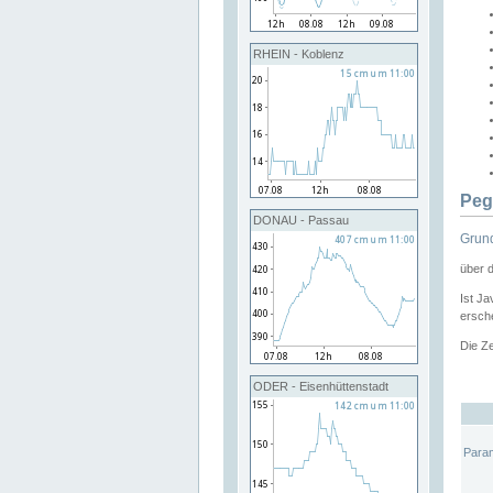
RHEIN - Koblenz
Peg
DONAU - Passau
Grund
über 
Ist Ja
ersche
Die Ze
ODER - Eisenhüttenstadt
Para