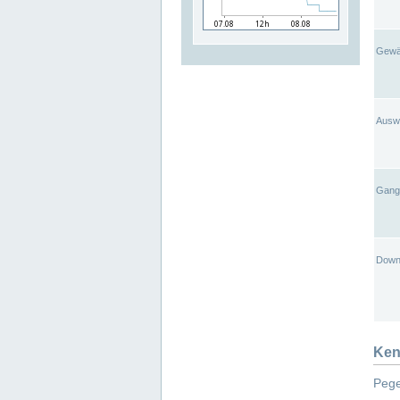
Gewä
Ausw
Gangl
Down
Ken
Pege