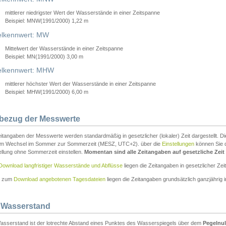
mittlerer niedrigster Wert der Wasserstände in einer Zeitspanne
Beispiel: MNW(1991/2000) 1,22 m
lkennwert: MW
Mittelwert der Wasserstände in einer Zeitspanne
Beispiel: MN(1991/2000) 3,00 m
elkennwert: MHW
mittlerer höchster Wert der Wasserstände in einer Zeitspanne
Beispiel: MHW(1991/2000) 6,00 m
tbezug der Messwerte
itangaben der Messwerte werden standardmäßig in gesetzlicher (lokaler) Zeit dargestellt. D
em Wechsel im Sommer zur Sommerzeit (MESZ, UTC+2). über die
Einstellungen
können Sie d
ellung ohne Sommerzeit einstellen.
Momentan sind alle Zeitangaben auf gesetzliche Zeit e
Download langfristiger Wasserstände und Abflüsse
liegen die Zeitangaben in gesetzlicher Zeit
n zum
Download angebotenen Tagesdateien
liegen die Zeitangaben grundsätzlich ganzjährig in
 Wasserstand
asserstand ist der lotrechte Abstand eines Punktes des Wasserspiegels über dem
Pegelnul