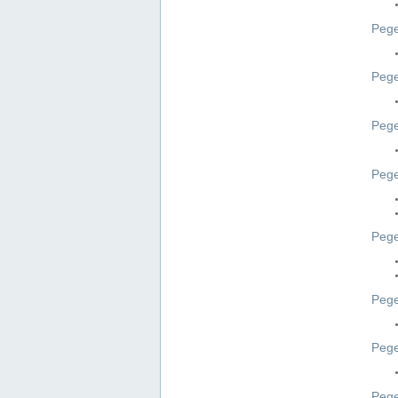
Pege
Pege
Peg
Pege
Pege
Pege
Pege
Peg