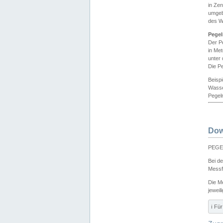
in Ze
umgeb
des W
Pegel
Der P
in Me
unter
Die Pe
Beisp
Wasse
Pegeln
Dow
PEGEL
Bei d
Messf
Die M
jeweil
ℹ️ F