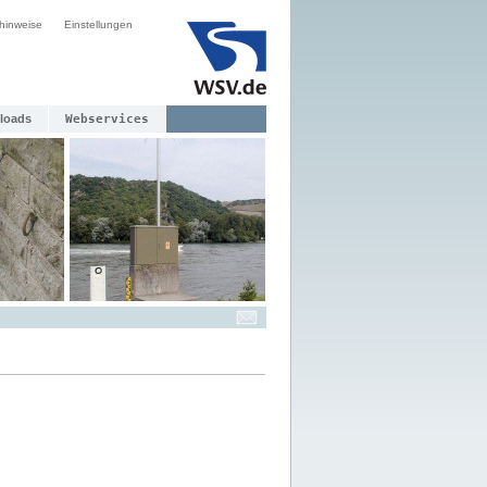
hinweise
Einstellungen
loads
Webservices