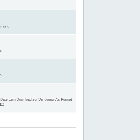
n sind.
n.
n.
p Datei zum Download zur Verfügung. Als Format
MEZ!