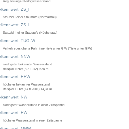
Regulierungs-Niedrigwasserstand
lkennwert: ZS_I
Stauziel I einer Staustufe (Normalstau)
lkennwert: ZS_II
Stauziel II einer Staustufe (Höchststau)
elkennwert: TUGLW
Verkehrsgesicherte Fahrrinnentiefe unter GlW (Tiefe unter GlW)
lkennwert: NNW
niedrigster bekannter Wasserstand
Beispiel: NNW (3.2.1942) 9,30 m
lkennwert: HHW
höchster bekannter Wasserstand
Beispiel: HHW (14.8.2001) 14,31 m
lkennwert: NW
niedrigster Wasserstand in einer Zeitspanne
lkennwert: HW
höchster Wasserstand in einer Zeitspanne
elkennwert: MNW