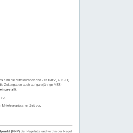
ies sind die Mitteleuropäische Zeit (MEZ, UTC+1)
ie Zeitangaben auch auf ganzjährige MEZ-
ingestellt.
 vor.
 Mitteleuropäischer Zeit vor.
lpunkt (PNP)
der Pegellatte und wird in der Regel