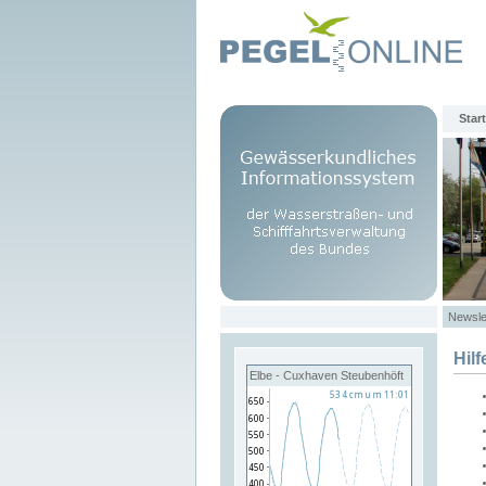
Start
Newsle
Hilf
Elbe - Cuxhaven Steubenhöft