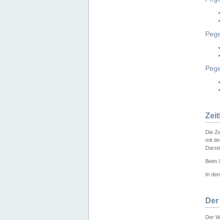
Pege
Peg
Zei
Die Ze
mit d
Darst
Beim
In de
Der
Der W