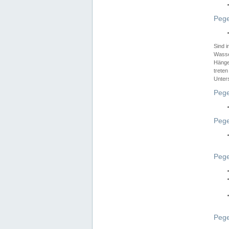
Pege
Sind 
Wasser
Hänge
treten
Unter
Pege
Pege
Pege
Pege