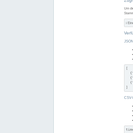
Zugr
Um di
Stamm
ℹ️ Ei
Verf
JSON
[

  {
  {
  {
]
CSV-
tim