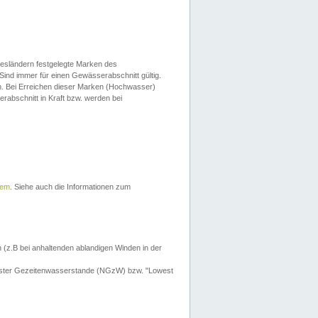
esländern festgelegte Marken des
Sind immer für einen Gewässerabschnitt gültig.
. Bei Erreichen dieser Marken (Hochwasser)
erabschnitt in Kraft bzw. werden bei
tem
. Siehe auch die Informationen zum
 (z.B bei anhaltenden ablandigen Winden in der
drigster Gezeitenwasserstande (NGzW) bzw. "Lowest