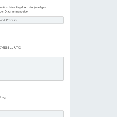
wünschten Pegel. Auf der jeweiligen
 der Diagrammanzeige.
load-Prozess.
MEZ/MESZ zu UTC)
lung)