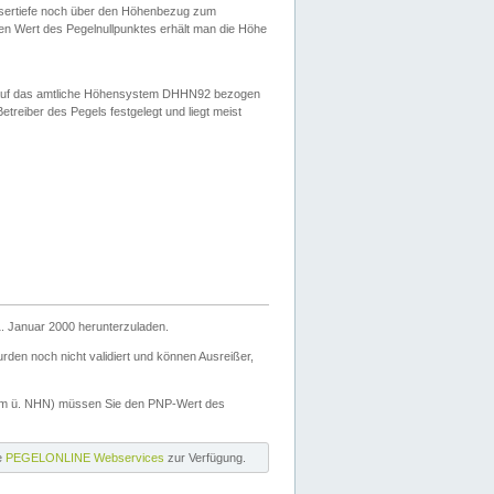
ssertiefe noch über den Höhenbezug zum
en Wert des Pegelnullpunktes erhält man die Höhe
d auf das amtliche Höhensystem DHHN92 bezogen
reiber des Pegels festgelegt und liegt meist
. Januar 2000 herunterzuladen.
den noch nicht validiert und können Ausreißer,
(m ü. NHN) müssen Sie den PNP-Wert des
ie
PEGELONLINE Webservices
zur Verfügung.