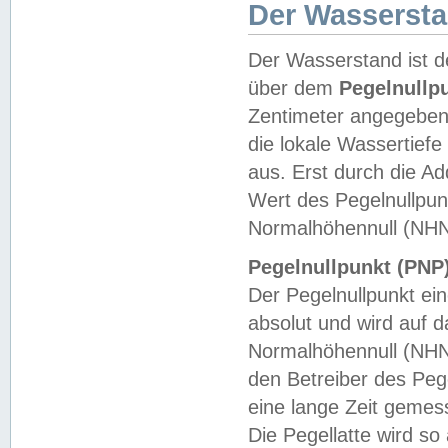
Der Wasserst
Der Wasserstand ist d
über dem
Pegelnullp
Zentimeter angegeben
die lokale Wassertie
aus. Erst durch die A
Wert des Pegelnullpun
Normalhöhennull (NHN
Pegelnullpunkt (PNP)
Der Pegelnullpunkt ei
absolut und wird auf
Normalhöhennull (NHN
den Betreiber des Pege
eine lange Zeit geme
Die Pegellatte wird s