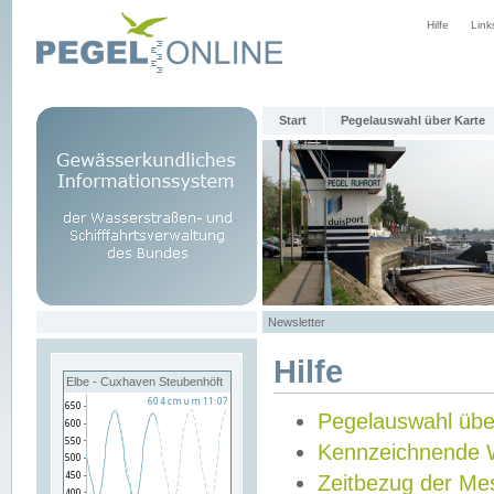
Hilfe
Link
Start
Pegelauswahl über Karte
Newsletter
Hilfe
Elbe - Cuxhaven Steubenhöft
Pegelauswahl übe
Kennzeichnende 
Zeitbezug der Me