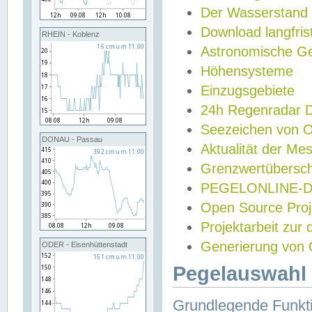
Der Wasserstand
Download langfris
RHEIN - Koblenz
Astronomische Gez
Höhensysteme
Einzugsgebiete
24h Regenradar
Seezeichen von 
DONAU - Passau
Aktualität der Me
Grenzwertübersch
PEGELONLINE-Di
Open Source Projek
Projektarbeit zur
Generierung von 
ODER - Eisenhüttenstadt
Pegelauswahl 
Grundlegende Funkti