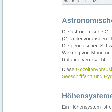
2000-01-01 01:30;645
Astronomische
Die astronomische Gez
(Gezeitenvorausberec
Die periodischen Schw
Wirkung von Mond und
Rotation verursacht.
Diese
Gezeitenvorau
Seeschifffahrt und Hy
Höhensystem
Ein Höhensystem ist e