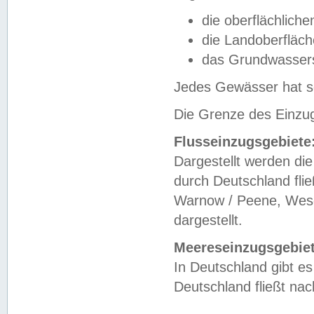
die oberflächlich
die Landoberfläc
das Grundwasser
Jedes Gewässer hat se
Die Grenze des Einzug
Flusseinzugsgebiete
Dargestellt werden die
durch Deutschland fli
Warnow / Peene, Weser
dargestellt.
Meereseinzugsgebiet
In Deutschland gibt 
Deutschland fließt n