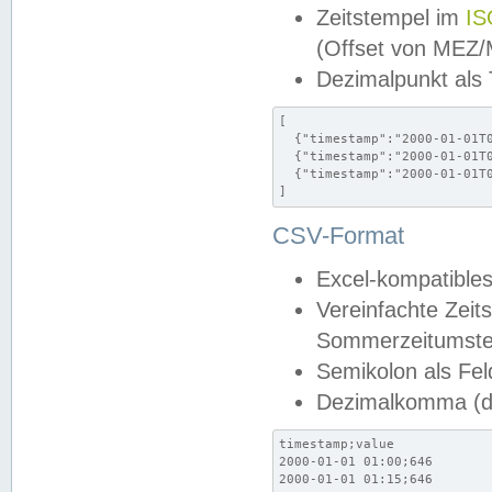
Zeitstempel im
IS
(Offset von MEZ
Dezimalpunkt als
[

  {"timestamp":"2000-01-01T0
  {"timestamp":"2000-01-01T0
  {"timestamp":"2000-01-01T0
]
CSV-Format
Excel-kompatibles
Vereinfachte Zeit
Sommerzeitumstel
Semikolon als Fel
Dezimalkomma (de
timestamp;value

2000-01-01 01:00;646

2000-01-01 01:15;646
