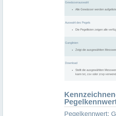
Gewässerauswahl
Alle Gewässer werden aufgelist
Auswahl des Pegels
Die Pegellisten zeigen alle ver
Ganglinien
Zeigt die ausgewählten Messwer
Download
Stellt die ausgewählten Messwer
kann txt, csv oder zrxp verwen
Kennzeichnen
Pegelkennwer
Pegelkennwert: 