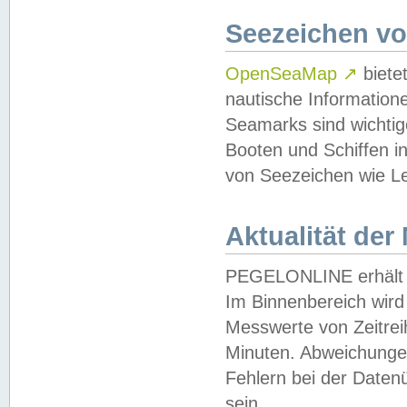
Seezeichen v
OpenSeaMap
↗
biete
nautische Information
Seamarks sind wichtig
Booten und Schiffen i
von Seezeichen wie Le
Aktualität der
PEGELONLINE erhält u
Im Binnenbereich wird 
Messwerte von Zeitreih
Minuten. Abweichungen
Fehlern bei der Daten
sein.