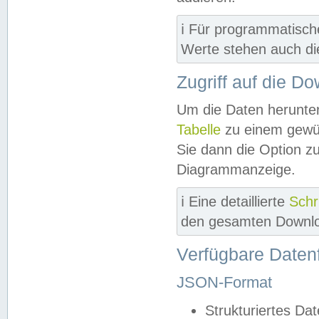
ℹ️ Für programmatisch
Werte stehen auch d
Zugriff auf die D
Um die Daten herunter
Tabelle
zu einem gewün
Sie dann die Option z
Diagrammanzeige.
ℹ️ Eine detaillierte
Schr
den gesamten Downlo
Verfügbare Daten
JSON-Format
Strukturiertes Da