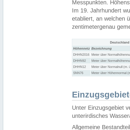
Messpunkten. Höhensy
Im 19. Jahrhundert wu
etabliert, an welchen 
zentimetergenau gem
Deutschland
Höhennetz
Bezeichnung
DHHN2016
Meter über Normalhöhennul
DHHN92
Meter über Normalhöhennul
DHHN12
Meter über Normalnull (m. 
SNN76
Meter über Höhennormal (m
Einzugsgebiet
Unter Einzugsgebiet v
unterirdisches Wasser
Allgemeine Bestandtei