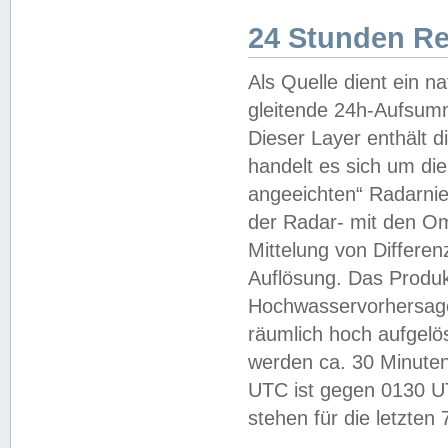
24 Stunden R
Als Quelle dient ein n
gleitende 24h-Aufsum
Dieser Layer enthält
handelt es sich um di
angeeichten“ Radarnie
der Radar- mit den O
Mittelung von Differe
Auflösung. Das Produk
Hochwasservorhersagez
räumlich hoch aufgelö
werden ca. 30 Minuten
UTC ist gegen 0130 UTC
stehen für die letzten