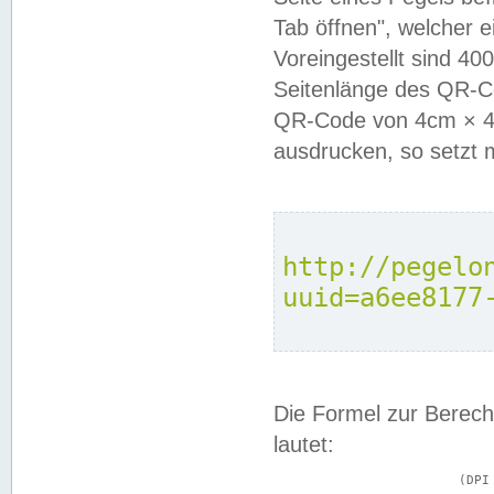
Tab öffnen", welcher 
Voreingestellt sind 4
Seitenlänge des QR-C
QR-Code von 4cm × 4c
ausdrucken, so setzt 
http://pegelo
uuid=a6ee8177
Die Formel zur Berech
lautet:
			(DPI × Druckkantenlänge in cm) ÷ 2,54 = Kantenlänge in Pixel
