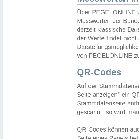
Über PEGELONLINE wer
Messwerten der Bundes
derzeit klassische Da
der Werte findet nicht 
Darstellungsmöglichkei
von PEGELONLINE zu 
QR-Codes
Auf der Stammdatensei
Seite anzeigen" ein Q
Stammdatenseite enthä
gescannt, so wird man
QR-Codes können auc
Seite eines Pegels be