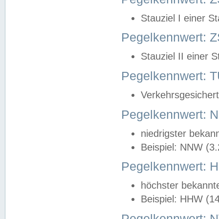
Stauziel I einer S
Pegelkennwert: Z
Stauziel II einer 
Pegelkennwert:
Verkehrsgesichert
Pegelkennwert:
niedrigster bekan
Beispiel: NNW (3
Pegelkennwert:
höchster bekannt
Beispiel: HHW (1
Pegelkennwert: 