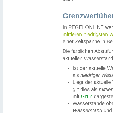
Grenzwertüber
In PEGELONLINE werde
mittleren niedrigsten
einer Zeitspanne in Be
Die farblichen Abstuf
aktuellen Wasserstand
Ist der aktuelle 
als
niedriger Was
Liegt der aktue
gilt dies als
mittle
mit
Grün
dargestel
Wasserstände obe
Wasserstand
und