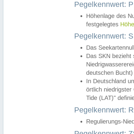
Pegelkennwert: 
Höhenlage des Nul
festgelegtes
Höhe
Pegelkennwert: 
Das Seekartennull
Das SKN bezieht s
Niedrigwassererei
deutschen Bucht) 
In Deutschland un
örtlich niedrigst
Tide (LAT)" definie
Pegelkennwert:
Regulierungs-Nie
Pegelkennwert: Z