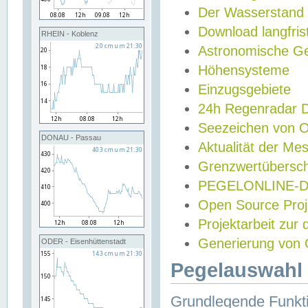
Der Wasserstand
Download langfris
RHEIN - Koblenz
Astronomische Gez
Höhensysteme
Einzugsgebiete
24h Regenradar
Seezeichen von 
DONAU - Passau
Aktualität der Me
Grenzwertübersch
PEGELONLINE-Di
Open Source Projek
Projektarbeit zur
Generierung von 
ODER - Eisenhüttenstadt
Pegelauswahl 
Grundlegende Funkti