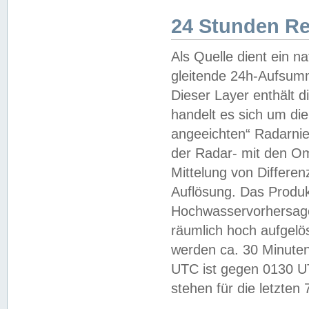
24 Stunden R
Als Quelle dient ein n
gleitende 24h-Aufsum
Dieser Layer enthält
handelt es sich um di
angeeichten“ Radarnie
der Radar- mit den O
Mittelung von Differe
Auflösung. Das Produk
Hochwasservorhersagez
räumlich hoch aufgelö
werden ca. 30 Minuten
UTC ist gegen 0130 UTC
stehen für die letzten