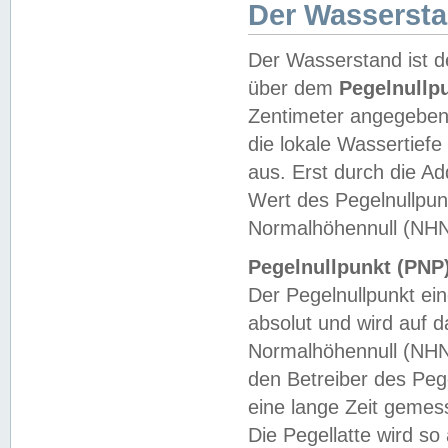
Der Wasserst
Der Wasserstand ist d
über dem
Pegelnullp
Zentimeter angegeben
die lokale Wassertie
aus. Erst durch die A
Wert des Pegelnullpun
Normalhöhennull (NHN
Pegelnullpunkt (PNP)
Der Pegelnullpunkt ei
absolut und wird auf
Normalhöhennull (NHN
den Betreiber des Pege
eine lange Zeit geme
Die Pegellatte wird s