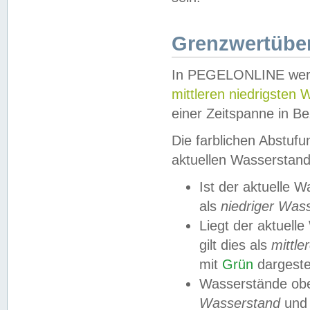
Grenzwertüber
In PEGELONLINE werde
mittleren niedrigsten
einer Zeitspanne in Be
Die farblichen Abstuf
aktuellen Wasserstand
Ist der aktuelle 
als
niedriger Was
Liegt der aktue
gilt dies als
mittle
mit
Grün
dargestel
Wasserstände obe
Wasserstand
und