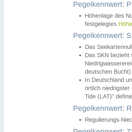
Pegelkennwert: 
Höhenlage des Nul
festgelegtes
Höhe
Pegelkennwert: 
Das Seekartennull
Das SKN bezieht s
Niedrigwassererei
deutschen Bucht) 
In Deutschland un
örtlich niedrigst
Tide (LAT)" definie
Pegelkennwert:
Regulierungs-Nie
Pegelkennwert: Z