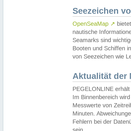
Seezeichen v
OpenSeaMap
↗
biete
nautische Information
Seamarks sind wichtig
Booten und Schiffen i
von Seezeichen wie Le
Aktualität der
PEGELONLINE erhält u
Im Binnenbereich wird 
Messwerte von Zeitreih
Minuten. Abweichungen
Fehlern bei der Daten
sein.