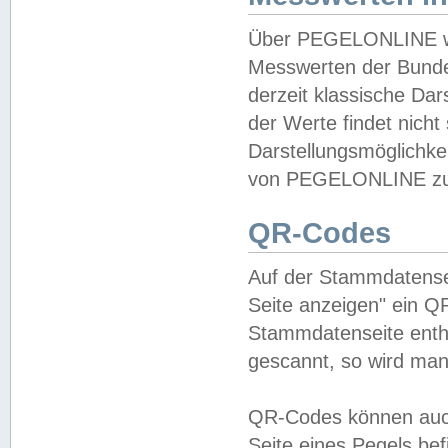
Über PEGELONLINE wer
Messwerten der Bundes
derzeit klassische Da
der Werte findet nicht 
Darstellungsmöglichkei
von PEGELONLINE zu 
QR-Codes
Auf der Stammdatensei
Seite anzeigen" ein Q
Stammdatenseite enthä
gescannt, so wird man
QR-Codes können auc
Seite eines Pegels be