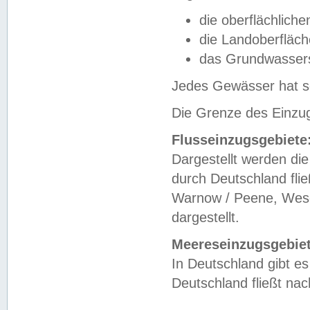
die oberflächlich
die Landoberfläc
das Grundwasser
Jedes Gewässer hat se
Die Grenze des Einzug
Flusseinzugsgebiete
Dargestellt werden die
durch Deutschland fli
Warnow / Peene, Weser
dargestellt.
Meereseinzugsgebiet
In Deutschland gibt 
Deutschland fließt n