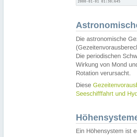
2000-01-01 01:30;645
Astronomische
Die astronomische Gez
(Gezeitenvorausberec
Die periodischen Schw
Wirkung von Mond und
Rotation verursacht.
Diese
Gezeitenvorau
Seeschifffahrt und Hy
Höhensystem
Ein Höhensystem ist e