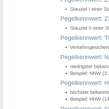
Stauziel I einer S
Pegelkennwert: Z
Stauziel II einer 
Pegelkennwert:
Verkehrsgesichert
Pegelkennwert:
niedrigster bekan
Beispiel: NNW (3
Pegelkennwert:
höchster bekannt
Beispiel: HHW (1
Pegelkennwert: 