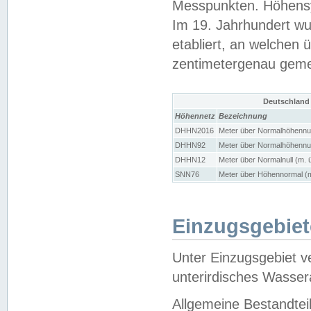
Messpunkten. Höhensy
Im 19. Jahrhundert wu
etabliert, an welchen 
zentimetergenau gem
Deutschland
Höhennetz
Bezeichnung
DHHN2016
Meter über Normalhöhennul
DHHN92
Meter über Normalhöhennul
DHHN12
Meter über Normalnull (m. 
SNN76
Meter über Höhennormal (m
Einzugsgebiet
Unter Einzugsgebiet v
unterirdisches Wasser
Allgemeine Bestandtei