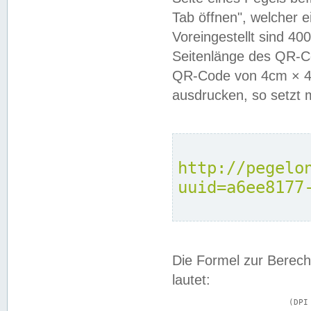
Tab öffnen", welcher 
Voreingestellt sind 4
Seitenlänge des QR-C
QR-Code von 4cm × 4c
ausdrucken, so setzt 
http://pegelo
uuid=a6ee8177
Die Formel zur Berech
lautet:
			(DPI × Druckkantenlänge in cm) ÷ 2,54 = Kantenlänge in Pixel
