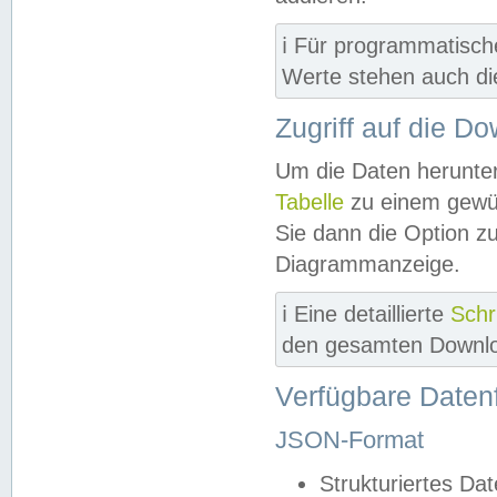
ℹ️ Für programmatisch
Werte stehen auch d
Zugriff auf die D
Um die Daten herunter
Tabelle
zu einem gewün
Sie dann die Option z
Diagrammanzeige.
ℹ️ Eine detaillierte
Schr
den gesamten Downlo
Verfügbare Daten
JSON-Format
Strukturiertes Da