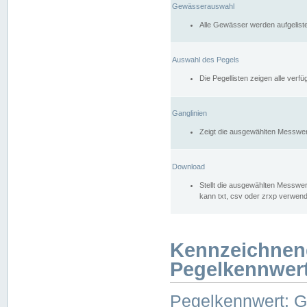
Gewässerauswahl
Alle Gewässer werden aufgelist
Auswahl des Pegels
Die Pegellisten zeigen alle ver
Ganglinien
Zeigt die ausgewählten Messwer
Download
Stellt die ausgewählten Messwer
kann txt, csv oder zrxp verwen
Kennzeichnen
Pegelkennwer
Pegelkennwert: 