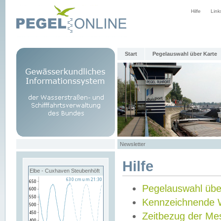
Hilfe
Link
Start
Pegelauswahl über Karte
Newsletter
Hilfe
Elbe - Cuxhaven Steubenhöft
Pegelauswahl übe
Kennzeichnende 
Zeitbezug der Me