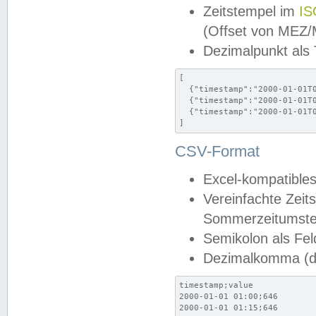
Zeitstempel im
IS
(Offset von MEZ
Dezimalpunkt als
[

  {"timestamp":"2000-01-01T0
  {"timestamp":"2000-01-01T0
  {"timestamp":"2000-01-01T0
]
CSV-Format
Excel-kompatibles
Vereinfachte Zeit
Sommerzeitumstel
Semikolon als Fel
Dezimalkomma (de
timestamp;value

2000-01-01 01:00;646

2000-01-01 01:15;646
