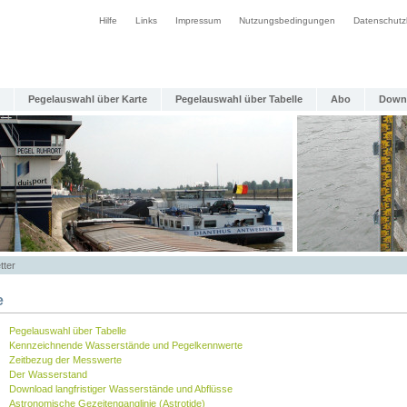
Hilfe
Links
Impressum
Nutzungsbedingungen
Datenschutz
Pegelauswahl über Karte
Pegelauswahl über Tabelle
Abo
Down
tter
e
Pegelauswahl über Tabelle
Kennzeichnende Wasserstände und Pegelkennwerte
Zeitbezug der Messwerte
Der Wasserstand
Download langfristiger Wasserstände und Abflüsse
Astronomische Gezeitenganglinie (Astrotide)