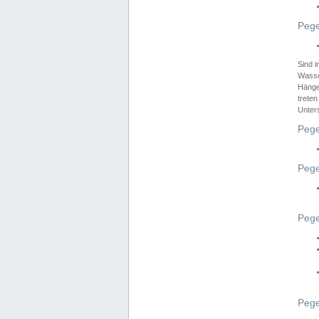
Pege
Sind 
Wasser
Hänge
treten
Unter
Pege
Pege
Pege
Pege