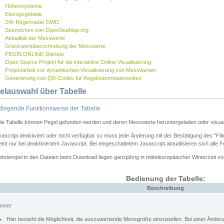
Höhensysteme
Einzugsgebiete
24h Regenradar DWD
Seezeichen von OpenSeaMap.org
Aktualität der Messwerte
Grenzwertüberschreitung der Messwerte
PEGELONLINE-Dienste
Open Source Projekt für die interaktive Online Visualisierung
Projektarbeit zur dynamischen Visualisierung von Messwerten
Generierung von QR-Codes für Pegelstammdatenseiten
elauswahl über Tabelle
legende Funktionsweise der Tabelle
die Tabelle können Pegel gefunden werden und deren Messwerte heruntergeladen oder visuali
vascript deaktiviert oder nicht verfügbar so muss jede Änderung mit der Bestätigung des "Filt
int nur bei deaktiviertem Javascript. Bei eingeschaltetem Javascript aktualisieren sich alle 
itstempel in den Dateien beim Download liegen ganzjährig in mitteleuropäischer Winterzeit vo
Bedienung der Tabelle:
Beschreibung
meter
Hier besteht die Möglichkeit, die auszuwertende Messgröße einzustellen. Bei einer Ände