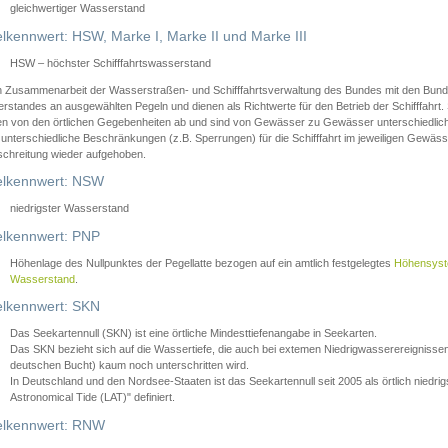
gleichwertiger Wasserstand
lkennwert: HSW, Marke I, Marke II und Marke III
HSW – höchster Schifffahrtswasserstand
in Zusammenarbeit der Wasserstraßen- und Schifffahrtsverwaltung des Bundes mit den Bund
standes an ausgewählten Pegeln und dienen als Richtwerte für den Betrieb der Schifffahrt. 
n von den örtlichen Gegebenheiten ab und sind von Gewässer zu Gewässer unterschiedlich
 unterschiedliche Beschränkungen (z.B. Sperrungen) für die Schifffahrt im jeweiligen Gewäss
schreitung wieder aufgehoben.
lkennwert: NSW
niedrigster Wasserstand
lkennwert: PNP
Höhenlage des Nullpunktes der Pegellatte bezogen auf ein amtlich festgelegtes
Höhensys
Wasserstand
.
lkennwert: SKN
Das Seekartennull (SKN) ist eine örtliche Mindesttiefenangabe in Seekarten.
Das SKN bezieht sich auf die Wassertiefe, die auch bei extemen Niedrigwasserereignissen
deutschen Bucht) kaum noch unterschritten wird.
In Deutschland und den Nordsee-Staaten ist das Seekartennull seit 2005 als örtlich nie
Astronomical Tide (LAT)" definiert.
lkennwert: RNW