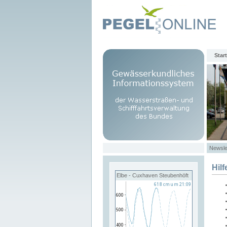
Start
Newsle
Hilf
Elbe - Cuxhaven Steubenhöft