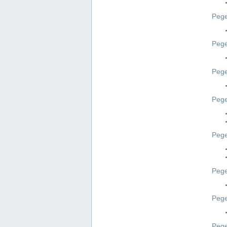
Pege
Pege
Peg
Pege
Pege
Pege
Pege
Peg