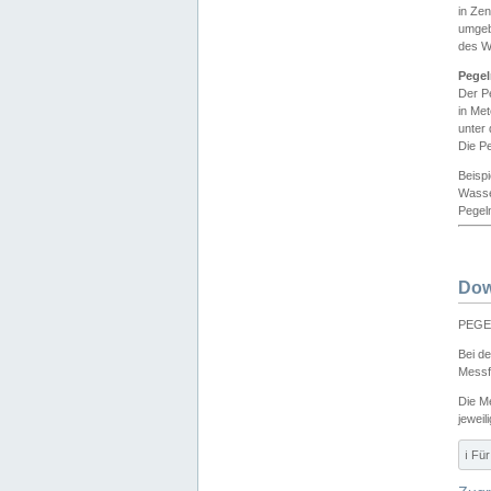
in Ze
umgeb
des W
Pegel
Der P
in Me
unter
Die Pe
Beisp
Wasse
Pegeln
Dow
PEGEL
Bei d
Messf
Die M
jeweil
ℹ️ F