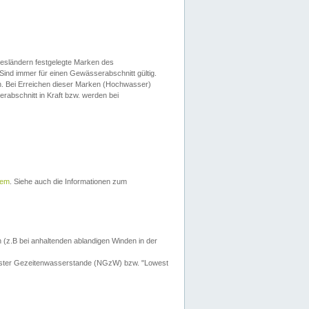
esländern festgelegte Marken des
Sind immer für einen Gewässerabschnitt gültig.
. Bei Erreichen dieser Marken (Hochwasser)
erabschnitt in Kraft bzw. werden bei
tem
. Siehe auch die Informationen zum
 (z.B bei anhaltenden ablandigen Winden in der
drigster Gezeitenwasserstande (NGzW) bzw. "Lowest