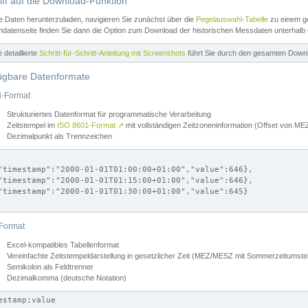
iff auf die Download-Funktion
e Daten herunterzuladen, navigieren Sie zunächst über die
Pegelauswahl-Tabelle
zu einem ge
datenseite finden Sie dann die Option zum Download der historischen Messdaten unterhalb
ne detaillierte
Schritt-für-Schritt-Anleitung mit Screenshots
führt Sie durch den gesamten Down
ügbare Datenformate
-Format
Strukturiertes Datenformat für programmatische Verarbeitung
Zeitstempel im
ISO 8601-Format
↗
mit vollständigen Zeitzoneninformation (Offset von 
Dezimalpunkt als Trennzeichen
"timestamp":"2000-01-01T01:00:00+01:00","value":646},

"timestamp":"2000-01-01T01:15:00+01:00","value":646},

"timestamp":"2000-01-01T01:30:00+01:00","value":645}

Format
Excel-kompatibles Tabellenformat
Vereinfachte Zeitstempeldarstellung in gesetzlicher Zeit (MEZ/MESZ mit Sommerzeitumstel
Semikolon als Feldtrenner
Dezimalkomma (deutsche Notation)
estamp;value
