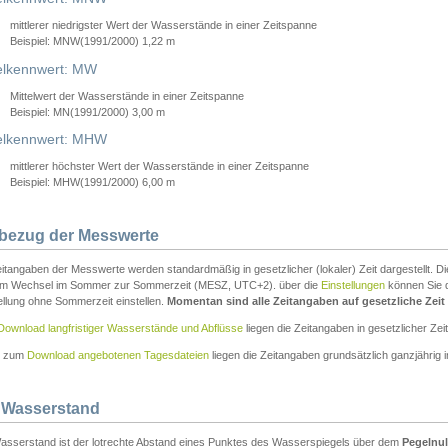
mittlerer niedrigster Wert der Wasserstände in einer Zeitspanne
Beispiel: MNW(1991/2000) 1,22 m
lkennwert: MW
Mittelwert der Wasserstände in einer Zeitspanne
Beispiel: MN(1991/2000) 3,00 m
elkennwert: MHW
mittlerer höchster Wert der Wasserstände in einer Zeitspanne
Beispiel: MHW(1991/2000) 6,00 m
tbezug der Messwerte
itangaben der Messwerte werden standardmäßig in gesetzlicher (lokaler) Zeit dargestellt. D
em Wechsel im Sommer zur Sommerzeit (MESZ, UTC+2). über die
Einstellungen
können Sie d
ellung ohne Sommerzeit einstellen.
Momentan sind alle Zeitangaben auf gesetzliche Zeit e
Download langfristiger Wasserstände und Abflüsse
liegen die Zeitangaben in gesetzlicher Zeit
n zum
Download angebotenen Tagesdateien
liegen die Zeitangaben grundsätzlich ganzjährig in
 Wasserstand
asserstand ist der lotrechte Abstand eines Punktes des Wasserspiegels über dem
Pegelnul