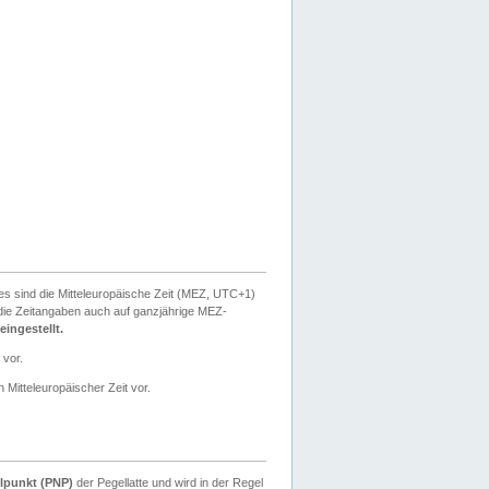
ies sind die Mitteleuropäische Zeit (MEZ, UTC+1)
ie Zeitangaben auch auf ganzjährige MEZ-
ingestellt.
 vor.
 Mitteleuropäischer Zeit vor.
lpunkt (PNP)
der Pegellatte und wird in der Regel