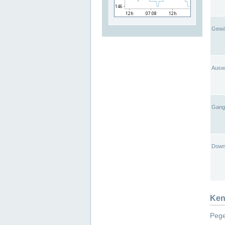
Gewä
Ausw
Gangl
Down
Ken
Pege