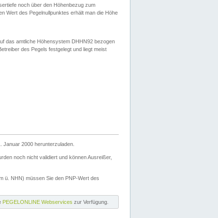
ssertiefe noch über den Höhenbezug zum
en Wert des Pegelnullpunktes erhält man die Höhe
d auf das amtliche Höhensystem DHHN92 bezogen
reiber des Pegels festgelegt und liegt meist
. Januar 2000 herunterzuladen.
den noch nicht validiert und können Ausreißer,
(m ü. NHN) müssen Sie den PNP-Wert des
ie
PEGELONLINE Webservices
zur Verfügung.