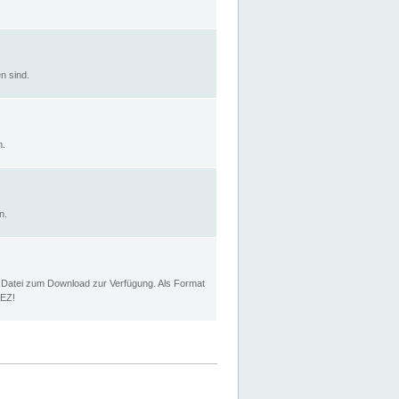
n sind.
n.
n.
p Datei zum Download zur Verfügung. Als Format
MEZ!