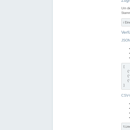
Zugr
Um di
Stamm
ℹ️ Ei
Verf
JSON
[

  {
  {
  {
]
CSV-
tim