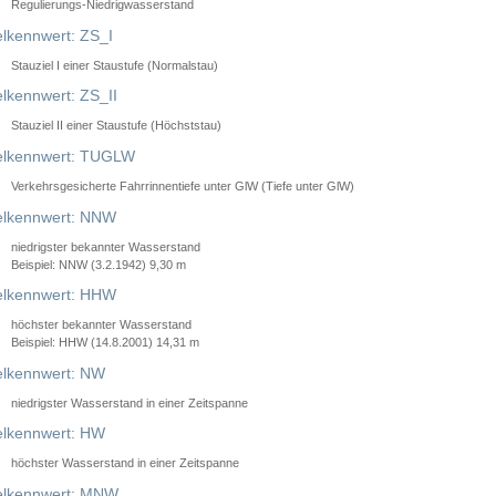
Regulierungs-Niedrigwasserstand
lkennwert: ZS_I
Stauziel I einer Staustufe (Normalstau)
lkennwert: ZS_II
Stauziel II einer Staustufe (Höchststau)
elkennwert: TUGLW
Verkehrsgesicherte Fahrrinnentiefe unter GlW (Tiefe unter GlW)
lkennwert: NNW
niedrigster bekannter Wasserstand
Beispiel: NNW (3.2.1942) 9,30 m
lkennwert: HHW
höchster bekannter Wasserstand
Beispiel: HHW (14.8.2001) 14,31 m
lkennwert: NW
niedrigster Wasserstand in einer Zeitspanne
lkennwert: HW
höchster Wasserstand in einer Zeitspanne
elkennwert: MNW