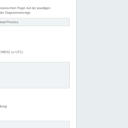
wünschten Pegel. Auf der jeweiligen
 der Diagrammanzeige.
load-Prozess.
MEZ/MESZ zu UTC)
lung)