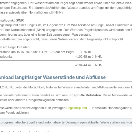
ntimeter angegeben. Der Wasserstand am Pegel sagt somit weder etwas über die lokale Wa
enden Terrain aus. Erst durch die Addition des Wasserstandes am Pegel mit dem zugehörig
asserspiegels über Normalhöhennull (NHN).
nullpunkt (PNP):
egelnullpunkt eines Pegels ist, im Gegensatz zum Wasserstand am Pegel, absolut und wir
ter über Normalhöhennull (NHN) angegeben. Der Wert des Pegelnullpunktes wird durch den Bet
 dem niedrigsten, über eine lange Zeit gemessenen Wasserstand.
gellatte wird so angebracht, dass deren Nullmarkierung dem Pegelnullpunkt entspricht.
iel am Pegel Dresden:
rstand am 16.07.2013 08:00 Uhr: 176 cm am Pegel
1,76
m
ullpunkt
+
102,68
m ü. NHN
=
104,44
m ü. NHN
nload langfristiger Wasserstände und Abflüsse
ONLINE bietet die Möglichkeit, historische Wasserstandsdaten und Abflusswerte seit dem 1
en heruntergeladenen Daten handelt es sich um
ungeprüfte Rohdaten
. Diese Messwerte wur
ehler oder andere Unregelmäßigkeiten enthalten.
esswerte sind relative Angaben zum jeweiligen
Pegelnullpunkt
. Für absolute Höhenangaben 
igen Pegels addieren.
ür programmatische Zugriffe und automatisierte Datenabfragen aktueller Werte stehen auch d