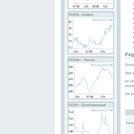
RHEIN - Koblenz
Peg
DONAU - Passau
Grund
über 
Ist Ja
ersche
Die Ze
ODER - Eisenhüttenstadt
Para