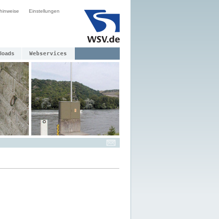
hinweise
Einstellungen
loads
Webservices