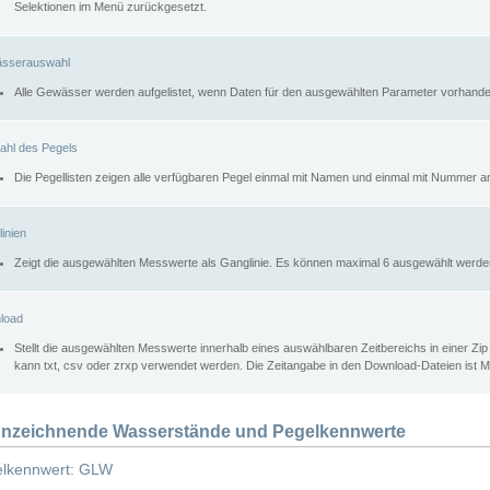
Selektionen im Menü zurückgesetzt.
sserauswahl
Alle Gewässer werden aufgelistet, wenn Daten für den ausgewählten Parameter vorhande
ahl des Pegels
Die Pegellisten zeigen alle verfügbaren Pegel einmal mit Namen und einmal mit Nummer a
inien
Zeigt die ausgewählten Messwerte als Ganglinie. Es können maximal 6 ausgewählt werde
load
Stellt die ausgewählten Messwerte innerhalb eines auswählbaren Zeitbereichs in einer Zi
kann txt, csv oder zrxp verwendet werden. Die Zeitangabe in den Download-Dateien ist 
nzeichnende Wasserstände und Pegelkennwerte
lkennwert: GLW