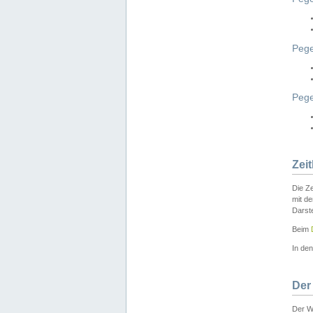
Pege
Peg
Zei
Die Ze
mit d
Darst
Beim
In de
Der
Der W