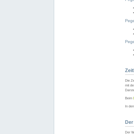
Pege
Peg
Zei
Die Ze
mit d
Darst
Beim
In de
Der
Der W