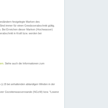
esländern festgelegte Marken des
Sind immer für einen Gewässerabschnitt gültig.
. Bei Erreichen dieser Marken (Hochwasser)
erabschnitt in Kraft bzw. werden bei
tem
. Siehe auch die Informationen zum
 (z.B bei anhaltenden ablandigen Winden in der
drigster Gezeitenwasserstande (NGzW) bzw. "Lowest