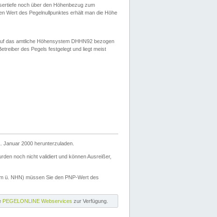
ssertiefe noch über den Höhenbezug zum
en Wert des Pegelnullpunktes erhält man die Höhe
d auf das amtliche Höhensystem DHHN92 bezogen
reiber des Pegels festgelegt und liegt meist
. Januar 2000 herunterzuladen.
den noch nicht validiert und können Ausreißer,
(m ü. NHN) müssen Sie den PNP-Wert des
ie
PEGELONLINE Webservices
zur Verfügung.