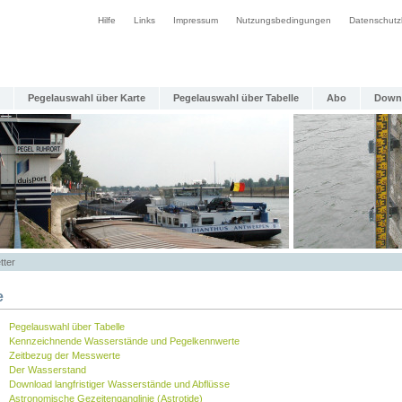
Hilfe
Links
Impressum
Nutzungsbedingungen
Datenschutz
Pegelauswahl über Karte
Pegelauswahl über Tabelle
Abo
Down
tter
e
Pegelauswahl über Tabelle
Kennzeichnende Wasserstände und Pegelkennwerte
Zeitbezug der Messwerte
Der Wasserstand
Download langfristiger Wasserstände und Abflüsse
Astronomische Gezeitenganglinie (Astrotide)