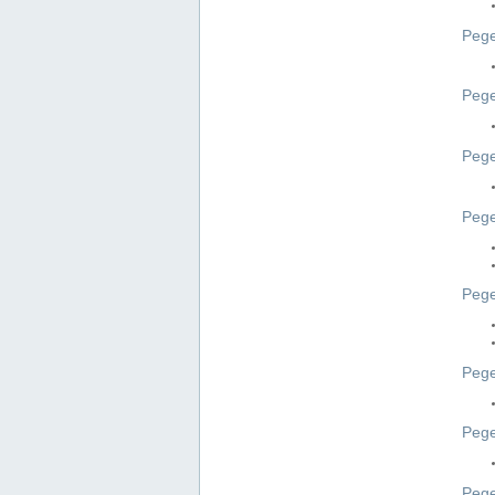
Pege
Pege
Peg
Pege
Pege
Pege
Pege
Peg