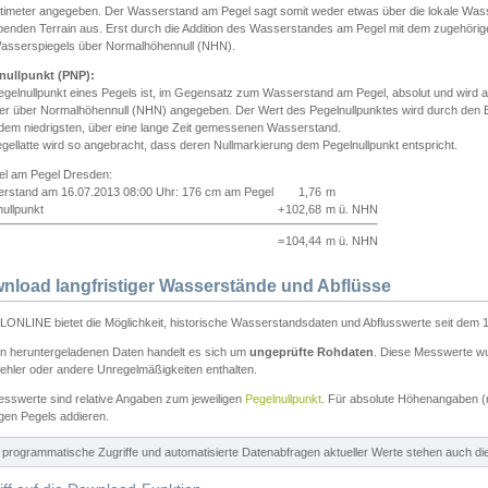
ntimeter angegeben. Der Wasserstand am Pegel sagt somit weder etwas über die lokale Wa
enden Terrain aus. Erst durch die Addition des Wasserstandes am Pegel mit dem zugehörig
asserspiegels über Normalhöhennull (NHN).
nullpunkt (PNP):
egelnullpunkt eines Pegels ist, im Gegensatz zum Wasserstand am Pegel, absolut und wir
ter über Normalhöhennull (NHN) angegeben. Der Wert des Pegelnullpunktes wird durch den Bet
 dem niedrigsten, über eine lange Zeit gemessenen Wasserstand.
gellatte wird so angebracht, dass deren Nullmarkierung dem Pegelnullpunkt entspricht.
iel am Pegel Dresden:
rstand am 16.07.2013 08:00 Uhr: 176 cm am Pegel
1,76
m
ullpunkt
+
102,68
m ü. NHN
=
104,44
m ü. NHN
nload langfristiger Wasserstände und Abflüsse
ONLINE bietet die Möglichkeit, historische Wasserstandsdaten und Abflusswerte seit dem 1
en heruntergeladenen Daten handelt es sich um
ungeprüfte Rohdaten
. Diese Messwerte wur
ehler oder andere Unregelmäßigkeiten enthalten.
esswerte sind relative Angaben zum jeweiligen
Pegelnullpunkt
. Für absolute Höhenangaben 
igen Pegels addieren.
ür programmatische Zugriffe und automatisierte Datenabfragen aktueller Werte stehen auch d