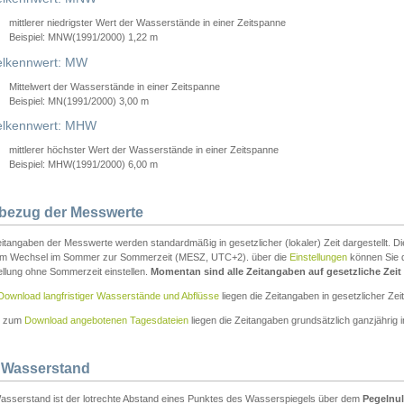
mittlerer niedrigster Wert der Wasserstände in einer Zeitspanne
Beispiel: MNW(1991/2000) 1,22 m
lkennwert: MW
Mittelwert der Wasserstände in einer Zeitspanne
Beispiel: MN(1991/2000) 3,00 m
elkennwert: MHW
mittlerer höchster Wert der Wasserstände in einer Zeitspanne
Beispiel: MHW(1991/2000) 6,00 m
tbezug der Messwerte
itangaben der Messwerte werden standardmäßig in gesetzlicher (lokaler) Zeit dargestellt. D
em Wechsel im Sommer zur Sommerzeit (MESZ, UTC+2). über die
Einstellungen
können Sie d
ellung ohne Sommerzeit einstellen.
Momentan sind alle Zeitangaben auf gesetzliche Zeit e
Download langfristiger Wasserstände und Abflüsse
liegen die Zeitangaben in gesetzlicher Zeit
n zum
Download angebotenen Tagesdateien
liegen die Zeitangaben grundsätzlich ganzjährig in
 Wasserstand
asserstand ist der lotrechte Abstand eines Punktes des Wasserspiegels über dem
Pegelnul