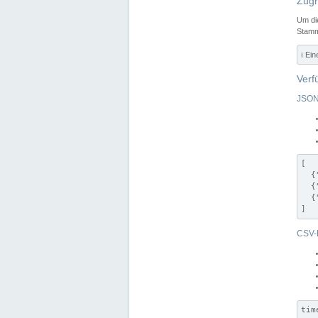
Zugr
Um di
Stamm
ℹ️ Ei
Verf
JSON
[

  {
  {
  {
]
CSV-
tim