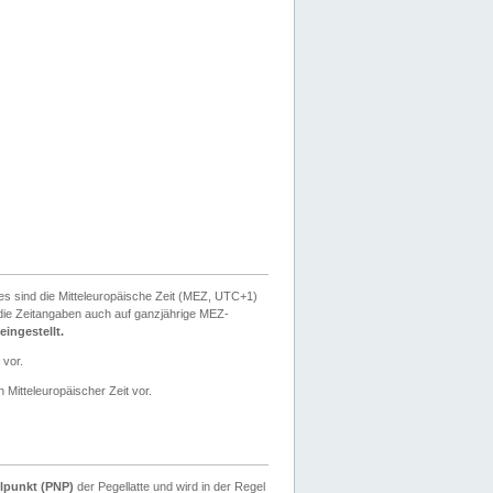
ies sind die Mitteleuropäische Zeit (MEZ, UTC+1)
ie Zeitangaben auch auf ganzjährige MEZ-
ingestellt.
 vor.
 Mitteleuropäischer Zeit vor.
lpunkt (PNP)
der Pegellatte und wird in der Regel