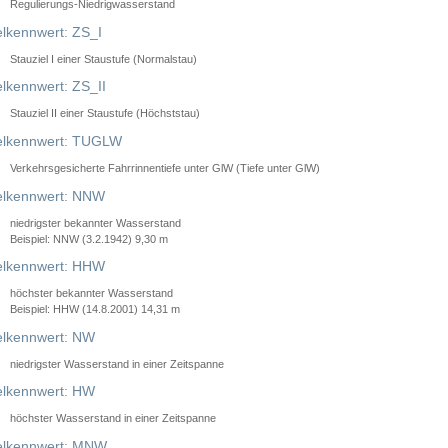
Regulierungs-Niedrigwasserstand
lkennwert: ZS_I
Stauziel I einer Staustufe (Normalstau)
lkennwert: ZS_II
Stauziel II einer Staustufe (Höchststau)
elkennwert: TUGLW
Verkehrsgesicherte Fahrrinnentiefe unter GlW (Tiefe unter GlW)
lkennwert: NNW
niedrigster bekannter Wasserstand
Beispiel: NNW (3.2.1942) 9,30 m
lkennwert: HHW
höchster bekannter Wasserstand
Beispiel: HHW (14.8.2001) 14,31 m
lkennwert: NW
niedrigster Wasserstand in einer Zeitspanne
lkennwert: HW
höchster Wasserstand in einer Zeitspanne
elkennwert: MNW