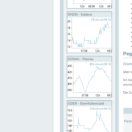
RHEIN - Koblenz
Peg
DONAU - Passau
Grund
über 
Ist Ja
ersche
Die Ze
ODER - Eisenhüttenstadt
Para