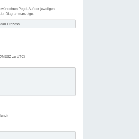
wünschten Pegel. Auf der jeweiligen
 der Diagrammanzeige.
load-Prozess.
MEZ/MESZ zu UTC)
lung)