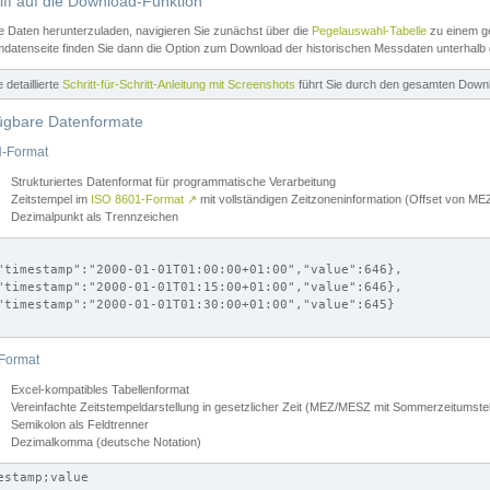
iff auf die Download-Funktion
e Daten herunterzuladen, navigieren Sie zunächst über die
Pegelauswahl-Tabelle
zu einem ge
datenseite finden Sie dann die Option zum Download der historischen Messdaten unterhalb
ne detaillierte
Schritt-für-Schritt-Anleitung mit Screenshots
führt Sie durch den gesamten Down
ügbare Datenformate
-Format
Strukturiertes Datenformat für programmatische Verarbeitung
Zeitstempel im
ISO 8601-Format
↗
mit vollständigen Zeitzoneninformation (Offset von 
Dezimalpunkt als Trennzeichen
"timestamp":"2000-01-01T01:00:00+01:00","value":646},

"timestamp":"2000-01-01T01:15:00+01:00","value":646},

"timestamp":"2000-01-01T01:30:00+01:00","value":645}

Format
Excel-kompatibles Tabellenformat
Vereinfachte Zeitstempeldarstellung in gesetzlicher Zeit (MEZ/MESZ mit Sommerzeitumstel
Semikolon als Feldtrenner
Dezimalkomma (deutsche Notation)
estamp;value
