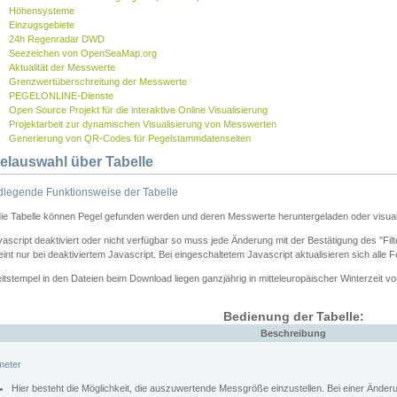
Höhensysteme
Einzugsgebiete
24h Regenradar DWD
Seezeichen von OpenSeaMap.org
Aktualität der Messwerte
Grenzwertüberschreitung der Messwerte
PEGELONLINE-Dienste
Open Source Projekt für die interaktive Online Visualisierung
Projektarbeit zur dynamischen Visualisierung von Messwerten
Generierung von QR-Codes für Pegelstammdatenseiten
elauswahl über Tabelle
legende Funktionsweise der Tabelle
die Tabelle können Pegel gefunden werden und deren Messwerte heruntergeladen oder visuali
vascript deaktiviert oder nicht verfügbar so muss jede Änderung mit der Bestätigung des "Filt
int nur bei deaktiviertem Javascript. Bei eingeschaltetem Javascript aktualisieren sich alle 
itstempel in den Dateien beim Download liegen ganzjährig in mitteleuropäischer Winterzeit vo
Bedienung der Tabelle:
Beschreibung
meter
Hier besteht die Möglichkeit, die auszuwertende Messgröße einzustellen. Bei einer Ände