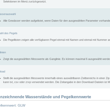
Selektionen im Menü zurückgesetzt.
sserauswahl
Alle Gewässer werden aufgelistet, wenn Daten für den ausgewählten Parameter vorhande
ahl des Pegels
Die Pegellisten zeigen alle verfügbaren Pegel einmal mit Namen und einmal mit Nummer a
inien
Zeigt die ausgewählten Messwerte als Ganglinie. Es können maximal 6 ausgewählt werde
load
Stellt die ausgewählten Messwerte innerhalb eines auswählbaren Zeitbereichs in einer Zi
kann txt, csv oder zrxp verwendet werden. Die Zeitangabe in den Download-Dateien ist 
nzeichnende Wasserstände und Pegelkennwerte
lkennwert: GLW