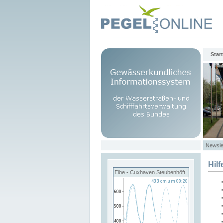
Start
Newsle
Hilf
Elbe - Cuxhaven Steubenhöft