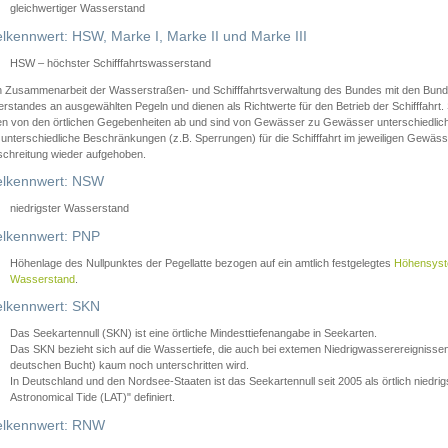
gleichwertiger Wasserstand
lkennwert: HSW, Marke I, Marke II und Marke III
HSW – höchster Schifffahrtswasserstand
in Zusammenarbeit der Wasserstraßen- und Schifffahrtsverwaltung des Bundes mit den Bund
standes an ausgewählten Pegeln und dienen als Richtwerte für den Betrieb der Schifffahrt. 
n von den örtlichen Gegebenheiten ab und sind von Gewässer zu Gewässer unterschiedlich
 unterschiedliche Beschränkungen (z.B. Sperrungen) für die Schifffahrt im jeweiligen Gewäss
schreitung wieder aufgehoben.
lkennwert: NSW
niedrigster Wasserstand
lkennwert: PNP
Höhenlage des Nullpunktes der Pegellatte bezogen auf ein amtlich festgelegtes
Höhensys
Wasserstand
.
lkennwert: SKN
Das Seekartennull (SKN) ist eine örtliche Mindesttiefenangabe in Seekarten.
Das SKN bezieht sich auf die Wassertiefe, die auch bei extemen Niedrigwasserereignissen
deutschen Bucht) kaum noch unterschritten wird.
In Deutschland und den Nordsee-Staaten ist das Seekartennull seit 2005 als örtlich nie
Astronomical Tide (LAT)" definiert.
lkennwert: RNW