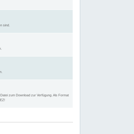
n sind.
n.
n.
p Datei zum Download zur Verfügung. Als Format
MEZ!