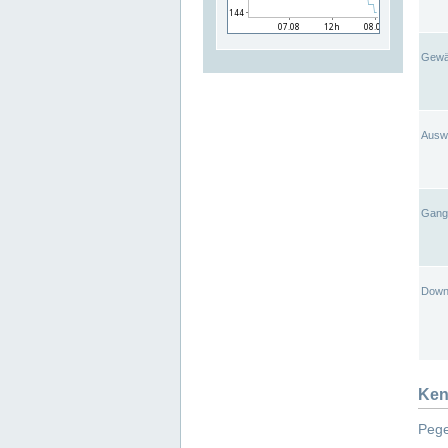
Gewä
Ausw
Gangl
Down
Ken
Pege