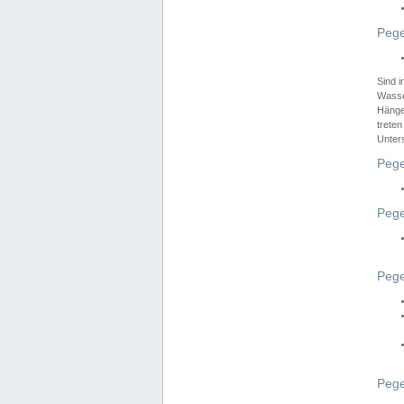
Pege
Sind 
Wasser
Hänge
treten
Unter
Pege
Pege
Pege
Pege