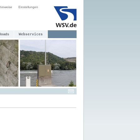
hinweise
Einstellungen
loads
Webservices