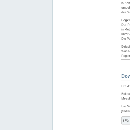
in Ze
umgeb
des W
Pegel
Der P
in Me
unter
Die Pe
Beisp
Wasse
Pegeln
Dow
PEGEL
Bei d
Messf
Die M
jeweil
ℹ️ F