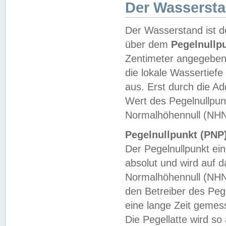
Der Wasserst
Der Wasserstand ist d
über dem
Pegelnullp
Zentimeter angegeben
die lokale Wassertie
aus. Erst durch die A
Wert des Pegelnullpun
Normalhöhennull (NHN
Pegelnullpunkt (PNP)
Der Pegelnullpunkt ei
absolut und wird auf
Normalhöhennull (NHN
den Betreiber des Pege
eine lange Zeit geme
Die Pegellatte wird s