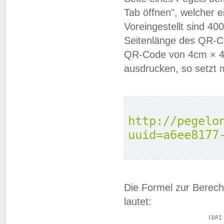
Tab öffnen", welcher 
Voreingestellt sind 4
Seitenlänge des QR-C
QR-Code von 4cm × 4c
ausdrucken, so setzt 
http://pegelo
uuid=a6ee8177
Die Formel zur Berech
lautet:
			(DPI × Druckkantenlänge in cm) ÷ 2,54 = Kantenlänge in Pixel
