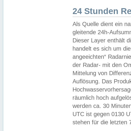
24 Stunden R
Als Quelle dient ein n
gleitende 24h-Aufsum
Dieser Layer enthält
handelt es sich um di
angeeichten“ Radarnie
der Radar- mit den O
Mittelung von Differe
Auflösung. Das Produk
Hochwasservorhersagez
räumlich hoch aufgelö
werden ca. 30 Minuten
UTC ist gegen 0130 UTC
stehen für die letzten