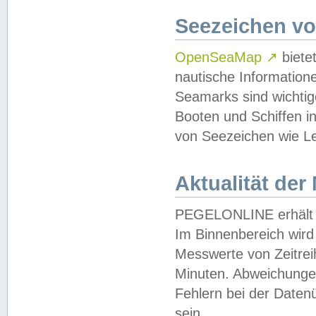
Seezeichen v
OpenSeaMap
↗
biete
nautische Information
Seamarks sind wichtig
Booten und Schiffen i
von Seezeichen wie Le
Aktualität der
PEGELONLINE erhält u
Im Binnenbereich wird 
Messwerte von Zeitreih
Minuten. Abweichungen
Fehlern bei der Daten
sein.