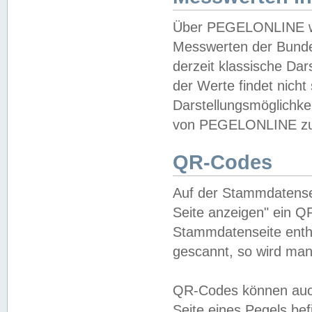
Über PEGELONLINE wer
Messwerten der Bundes
derzeit klassische Da
der Werte findet nicht 
Darstellungsmöglichkei
von PEGELONLINE zu 
QR-Codes
Auf der Stammdatensei
Seite anzeigen" ein Q
Stammdatenseite enthä
gescannt, so wird man
QR-Codes können auc
Seite eines Pegels be