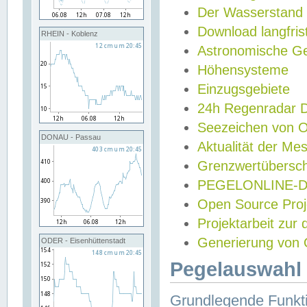
Der Wasserstand
Download langfris
RHEIN - Koblenz
Astronomische Gez
Höhensysteme
Einzugsgebiete
24h Regenradar
Seezeichen von 
DONAU - Passau
Aktualität der Me
Grenzwertübersch
PEGELONLINE-Di
Open Source Projek
Projektarbeit zur
Generierung von 
ODER - Eisenhüttenstadt
Pegelauswahl 
Grundlegende Funkti