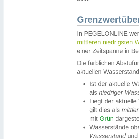
Grenzwertüber
In PEGELONLINE werde
mittleren niedrigsten
einer Zeitspanne in Be
Die farblichen Abstuf
aktuellen Wasserstand
Ist der aktuelle 
als
niedriger Was
Liegt der aktue
gilt dies als
mittle
mit
Grün
dargestel
Wasserstände obe
Wasserstand
und