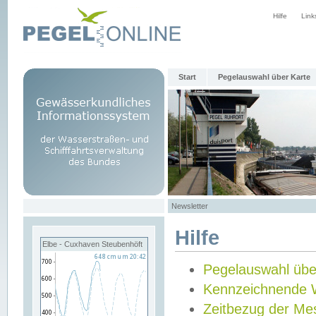
Hilfe
Link
Start
Pegelauswahl über Karte
Newsletter
Hilfe
Elbe - Cuxhaven Steubenhöft
Pegelauswahl übe
Kennzeichnende 
Zeitbezug der Me