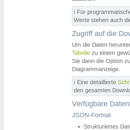
ℹ️ Für programmatisch
Werte stehen auch d
Zugriff auf die D
Um die Daten herunter
Tabelle
zu einem gewün
Sie dann die Option z
Diagrammanzeige.
ℹ️ Eine detaillierte
Schr
den gesamten Downlo
Verfügbare Daten
JSON-Format
Strukturiertes Da