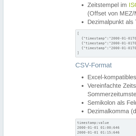
Zeitstempel im
IS
(Offset von MEZ
Dezimalpunkt als
[

  {"timestamp":"2000-01-01T0
  {"timestamp":"2000-01-01T0
  {"timestamp":"2000-01-01T0
]
CSV-Format
Excel-kompatibles
Vereinfachte Zeit
Sommerzeitumstel
Semikolon als Fel
Dezimalkomma (de
timestamp;value

2000-01-01 01:00;646

2000-01-01 01:15;646
