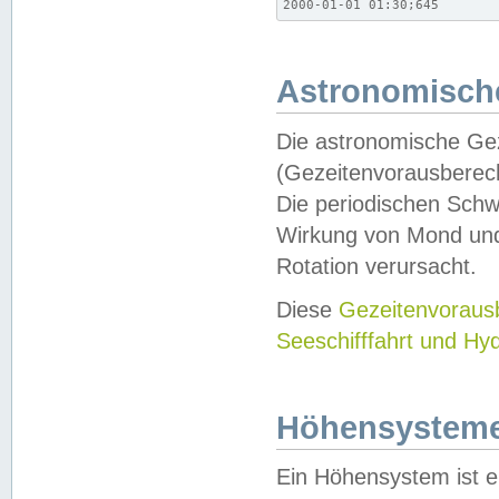
2000-01-01 01:30;645
Astronomische
Die astronomische Gez
(Gezeitenvorausberec
Die periodischen Schw
Wirkung von Mond und
Rotation verursacht.
Diese
Gezeitenvorau
Seeschifffahrt und Hy
Höhensystem
Ein Höhensystem ist e