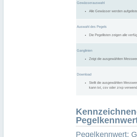
Gewässerauswahl
Alle Gewässer werden aufgelist
Auswahl des Pegels
Die Pegellisten zeigen alle ver
Ganglinien
Zeigt die ausgewählten Messwer
Download
Stellt die ausgewählten Messwer
kann txt, csv oder zrxp verwen
Kennzeichnen
Pegelkennwer
Pegelkennwert: 