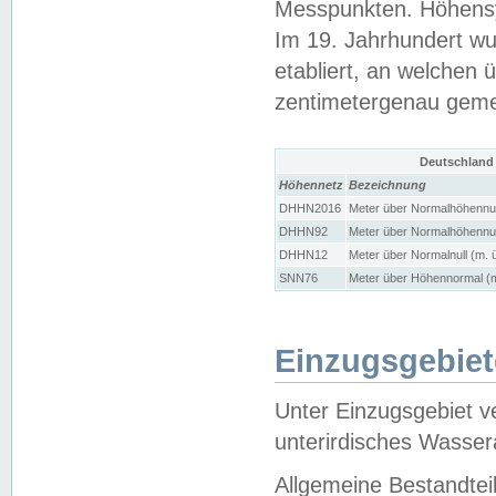
Messpunkten. Höhensy
Im 19. Jahrhundert wu
etabliert, an welchen 
zentimetergenau gem
Deutschland
Höhennetz
Bezeichnung
DHHN2016
Meter über Normalhöhennul
DHHN92
Meter über Normalhöhennul
DHHN12
Meter über Normalnull (m. 
SNN76
Meter über Höhennormal (m
Einzugsgebiet
Unter Einzugsgebiet v
unterirdisches Wasser
Allgemeine Bestandtei