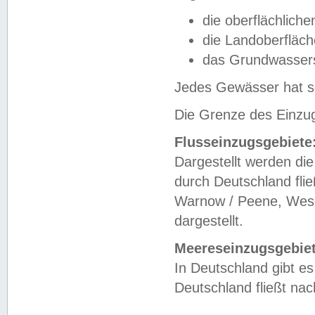
die oberflächlich
die Landoberfläc
das Grundwasser
Jedes Gewässer hat se
Die Grenze des Einzug
Flusseinzugsgebiete
Dargestellt werden die
durch Deutschland fli
Warnow / Peene, Weser
dargestellt.
Meereseinzugsgebiet
In Deutschland gibt 
Deutschland fließt n