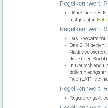
Pegelkennwert: 
Höhenlage des Nul
festgelegtes
Höhe
Pegelkennwert: 
Das Seekartennull
Das SKN bezieht s
Niedrigwassererei
deutschen Bucht) 
In Deutschland un
örtlich niedrigst
Tide (LAT)" definie
Pegelkennwert:
Regulierungs-Nie
Pegelkennwert: Z