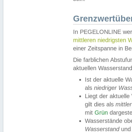
Grenzwertüber
In PEGELONLINE werde
mittleren niedrigsten
einer Zeitspanne in Be
Die farblichen Abstuf
aktuellen Wasserstand
Ist der aktuelle 
als
niedriger Was
Liegt der aktue
gilt dies als
mittle
mit
Grün
dargestel
Wasserstände obe
Wasserstand
und