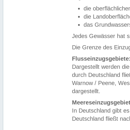
die oberflächlich
die Landoberfläc
das Grundwasser
Jedes Gewässer hat se
Die Grenze des Einzug
Flusseinzugsgebiete
Dargestellt werden die
durch Deutschland fli
Warnow / Peene, Weser
dargestellt.
Meereseinzugsgebiet
In Deutschland gibt 
Deutschland fließt n