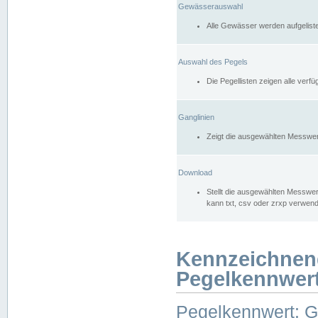
Gewässerauswahl
Alle Gewässer werden aufgelist
Auswahl des Pegels
Die Pegellisten zeigen alle ver
Ganglinien
Zeigt die ausgewählten Messwer
Download
Stellt die ausgewählten Messwer
kann txt, csv oder zrxp verwen
Kennzeichnen
Pegelkennwer
Pegelkennwert: 