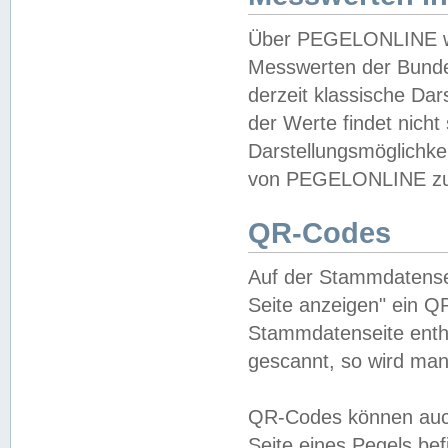
Über PEGELONLINE wer
Messwerten der Bundes
derzeit klassische Da
der Werte findet nicht 
Darstellungsmöglichkei
von PEGELONLINE zu 
QR-Codes
Auf der Stammdatensei
Seite anzeigen" ein Q
Stammdatenseite enthä
gescannt, so wird man
QR-Codes können auc
Seite eines Pegels be