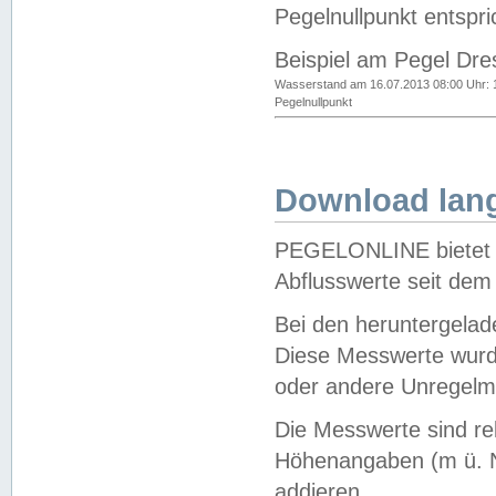
Pegelnullpunkt entspri
Beispiel am Pegel Dre
Wasserstand am 16.07.2013 08:00 Uhr: 
Pegelnullpunkt
Download lang
PEGELONLINE bietet d
Abflusswerte seit dem
Bei den heruntergela
Diese Messwerte wurde
oder andere Unregelmä
Die Messwerte sind re
Höhenangaben (m ü. N
addieren.