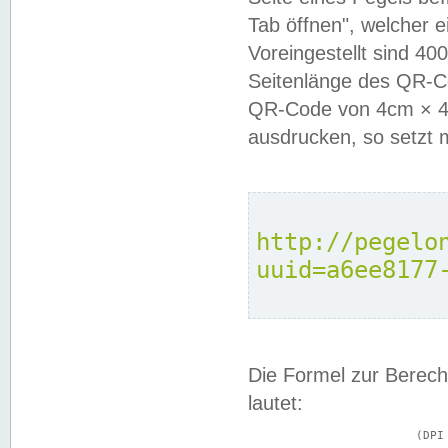
Tab öffnen", welcher 
Voreingestellt sind 4
Seitenlänge des QR-C
QR-Code von 4cm × 4c
ausdrucken, so setzt 
http://pegelo
uuid=a6ee8177
Die Formel zur Berech
lautet:
			(DPI × Druckkantenlänge in cm) ÷ 2,54 = Kantenlänge in Pixel
