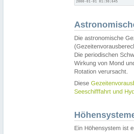
2000-01-01 01:30;645
Astronomische
Die astronomische Gez
(Gezeitenvorausberec
Die periodischen Schw
Wirkung von Mond und
Rotation verursacht.
Diese
Gezeitenvorau
Seeschifffahrt und Hy
Höhensystem
Ein Höhensystem ist e