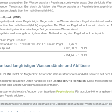
ntimeter angegeben. Der Wasserstand am Pegel sagt somit weder etwas über die lokale Wa
enden Terrain aus. Erst durch die Addition des Wasserstandes am Pegel mit dem zugehörig
asserspiegels über Normalhöhennull (NHN).
nullpunkt (PNP):
egelnullpunkt eines Pegels ist, im Gegensatz zum Wasserstand am Pegel, absolut und wir
ter über Normalhöhennull (NHN) angegeben. Der Wert des Pegelnullpunktes wird durch den Bet
 dem niedrigsten, über eine lange Zeit gemessenen Wasserstand.
gellatte wird so angebracht, dass deren Nullmarkierung dem Pegelnullpunkt entspricht.
iel am Pegel Dresden:
rstand am 16.07.2013 08:00 Uhr: 176 cm am Pegel
1,76
m
ullpunkt
+
102,68
m ü. NHN
=
104,44
m ü. NHN
nload langfristiger Wasserstände und Abflüsse
ONLINE bietet die Möglichkeit, historische Wasserstandsdaten und Abflusswerte seit dem 1
en heruntergeladenen Daten handelt es sich um
ungeprüfte Rohdaten
. Diese Messwerte wur
ehler oder andere Unregelmäßigkeiten enthalten.
esswerte sind relative Angaben zum jeweiligen
Pegelnullpunkt
. Für absolute Höhenangaben 
igen Pegels addieren.
ür programmatische Zugriffe und automatisierte Datenabfragen aktueller Werte stehen auch d