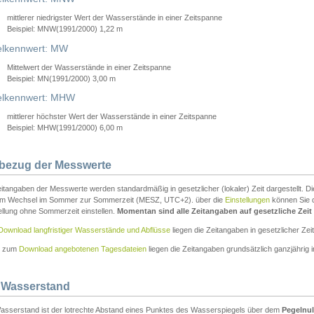
mittlerer niedrigster Wert der Wasserstände in einer Zeitspanne
Beispiel: MNW(1991/2000) 1,22 m
lkennwert: MW
Mittelwert der Wasserstände in einer Zeitspanne
Beispiel: MN(1991/2000) 3,00 m
elkennwert: MHW
mittlerer höchster Wert der Wasserstände in einer Zeitspanne
Beispiel: MHW(1991/2000) 6,00 m
tbezug der Messwerte
itangaben der Messwerte werden standardmäßig in gesetzlicher (lokaler) Zeit dargestellt. D
em Wechsel im Sommer zur Sommerzeit (MESZ, UTC+2). über die
Einstellungen
können Sie d
ellung ohne Sommerzeit einstellen.
Momentan sind alle Zeitangaben auf gesetzliche Zeit e
Download langfristiger Wasserstände und Abflüsse
liegen die Zeitangaben in gesetzlicher Zeit
n zum
Download angebotenen Tagesdateien
liegen die Zeitangaben grundsätzlich ganzjährig in
 Wasserstand
asserstand ist der lotrechte Abstand eines Punktes des Wasserspiegels über dem
Pegelnul