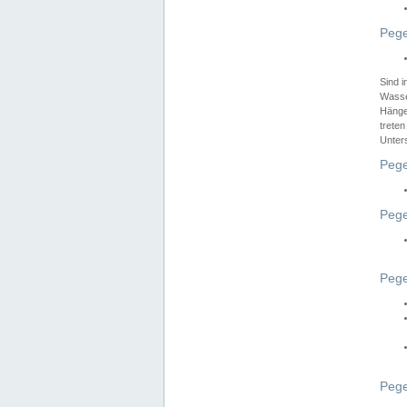
Pege
Sind 
Wasser
Hänge
treten
Unter
Pege
Pege
Pege
Pege