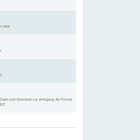
n sind.
n.
n.
p Datei zum Download zur Verfügung. Als Format
MEZ!