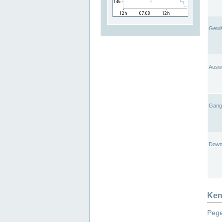
Gewä
Ausw
Gangl
Down
Ken
Pege