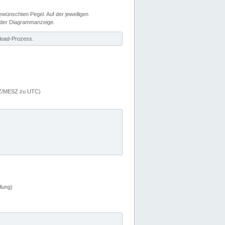
wünschten Pegel. Auf der jeweiligen
 der Diagrammanzeige.
load-Prozess.
MEZ/MESZ zu UTC)
lung)