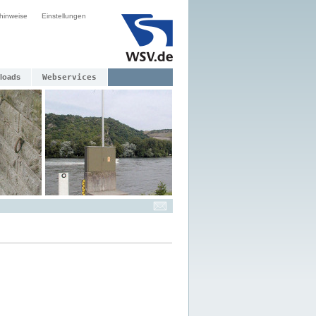
hinweise
Einstellungen
loads
Webservices