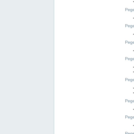
Pege
Pege
Peg
Pege
Pege
Pege
Pege
Peg