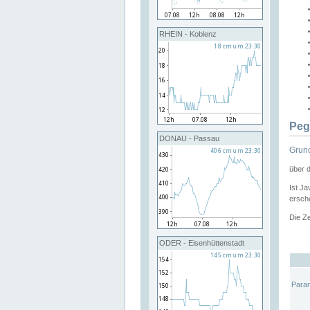
RHEIN - Koblenz
Peg
DONAU - Passau
Grund
über 
Ist Ja
ersche
Die Ze
ODER - Eisenhüttenstadt
Para