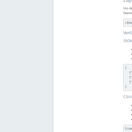
Zugr
Um di
Stamm
ℹ️ Ei
Verf
JSON
[

  {
  {
  {
]
CSV-
tim