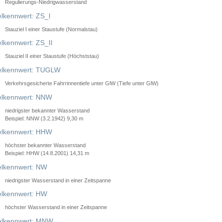
Regulierungs-Niedrigwasserstand
lkennwert: ZS_I
Stauziel I einer Staustufe (Normalstau)
lkennwert: ZS_II
Stauziel II einer Staustufe (Höchststau)
elkennwert: TUGLW
Verkehrsgesicherte Fahrrinnentiefe unter GlW (Tiefe unter GlW)
lkennwert: NNW
niedrigster bekannter Wasserstand
Beispiel: NNW (3.2.1942) 9,30 m
lkennwert: HHW
höchster bekannter Wasserstand
Beispiel: HHW (14.8.2001) 14,31 m
lkennwert: NW
niedrigster Wasserstand in einer Zeitspanne
lkennwert: HW
höchster Wasserstand in einer Zeitspanne
elkennwert: MNW