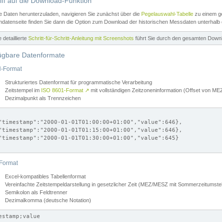
iff auf die Download-Funktion
e Daten herunterzuladen, navigieren Sie zunächst über die
Pegelauswahl-Tabelle
zu einem ge
datenseite finden Sie dann die Option zum Download der historischen Messdaten unterhalb
ne detaillierte
Schritt-für-Schritt-Anleitung mit Screenshots
führt Sie durch den gesamten Down
ügbare Datenformate
-Format
Strukturiertes Datenformat für programmatische Verarbeitung
Zeitstempel im
ISO 8601-Format
↗
mit vollständigen Zeitzoneninformation (Offset von 
Dezimalpunkt als Trennzeichen
"timestamp":"2000-01-01T01:00:00+01:00","value":646},

"timestamp":"2000-01-01T01:15:00+01:00","value":646},

"timestamp":"2000-01-01T01:30:00+01:00","value":645}

Format
Excel-kompatibles Tabellenformat
Vereinfachte Zeitstempeldarstellung in gesetzlicher Zeit (MEZ/MESZ mit Sommerzeitumstel
Semikolon als Feldtrenner
Dezimalkomma (deutsche Notation)
estamp;value
