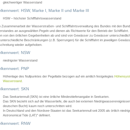
gleichwertiger Wasserstand
lkennwert: HSW, Marke I, Marke II und Marke III
HSW – höchster Schifffahrtswasserstand
in Zusammenarbeit der Wasserstraßen- und Schifffahrtsverwaltung des Bundes mit den Bund
standes an ausgewählten Pegeln und dienen als Richtwerte für den Betrieb der Schifffahrt. 
n von den örtlichen Gegebenheiten ab und sind von Gewässer zu Gewässer unterschiedlich
 unterschiedliche Beschränkungen (z.B. Sperrungen) für die Schifffahrt im jeweiligen Gewäss
schreitung wieder aufgehoben.
lkennwert: NSW
niedrigster Wasserstand
lkennwert: PNP
Höhenlage des Nullpunktes der Pegellatte bezogen auf ein amtlich festgelegtes
Höhensys
Wasserstand
.
lkennwert: SKN
Das Seekartennull (SKN) ist eine örtliche Mindesttiefenangabe in Seekarten.
Das SKN bezieht sich auf die Wassertiefe, die auch bei extemen Niedrigwasserereignissen
deutschen Bucht) kaum noch unterschritten wird.
In Deutschland und den Nordsee-Staaten ist das Seekartennull seit 2005 als örtlich nie
Astronomical Tide (LAT)" definiert.
lkennwert: RNW