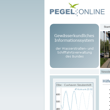
Start
Newsle
Hilf
Elbe - Cuxhaven Steubenhöft