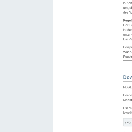
in Ze
umgeb
des W
Pegel
Der P
in Me
unter
Die Pe
Beisp
Wasse
Pegeln
Dow
PEGEL
Bei d
Messf
Die M
jeweil
ℹ️ F