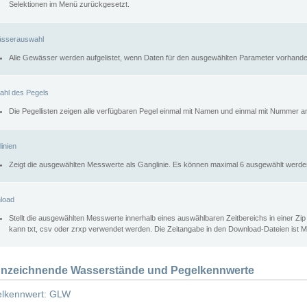
Selektionen im Menü zurückgesetzt.
sserauswahl
Alle Gewässer werden aufgelistet, wenn Daten für den ausgewählten Parameter vorhande
ahl des Pegels
Die Pegellisten zeigen alle verfügbaren Pegel einmal mit Namen und einmal mit Nummer a
inien
Zeigt die ausgewählten Messwerte als Ganglinie. Es können maximal 6 ausgewählt werde
load
Stellt die ausgewählten Messwerte innerhalb eines auswählbaren Zeitbereichs in einer Zi
kann txt, csv oder zrxp verwendet werden. Die Zeitangabe in den Download-Dateien ist 
nzeichnende Wasserstände und Pegelkennwerte
lkennwert: GLW