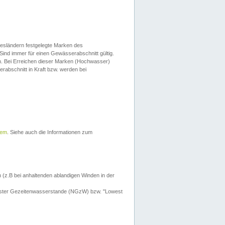
esländern festgelegte Marken des
Sind immer für einen Gewässerabschnitt gültig.
. Bei Erreichen dieser Marken (Hochwasser)
erabschnitt in Kraft bzw. werden bei
tem
. Siehe auch die Informationen zum
 (z.B bei anhaltenden ablandigen Winden in der
drigster Gezeitenwasserstande (NGzW) bzw. "Lowest