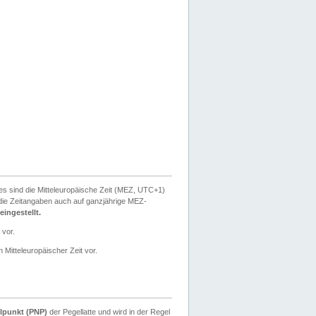
ies sind die Mitteleuropäische Zeit (MEZ, UTC+1)
ie Zeitangaben auch auf ganzjährige MEZ-
ingestellt.
 vor.
 Mitteleuropäischer Zeit vor.
lpunkt (PNP)
der Pegellatte und wird in der Regel