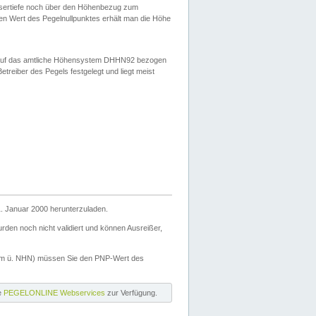
ssertiefe noch über den Höhenbezug zum
en Wert des Pegelnullpunktes erhält man die Höhe
d auf das amtliche Höhensystem DHHN92 bezogen
reiber des Pegels festgelegt und liegt meist
. Januar 2000 herunterzuladen.
den noch nicht validiert und können Ausreißer,
(m ü. NHN) müssen Sie den PNP-Wert des
ie
PEGELONLINE Webservices
zur Verfügung.