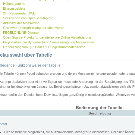
Höhensysteme
Einzugsgebiete
24h Regenradar DWD
Seezeichen von OpenSeaMap.org
Aktualität der Messwerte
Grenzwertüberschreitung der Messwerte
PEGELONLINE-Dienste
Open Source Projekt für die interaktive Online Visualisierung
Projektarbeit zur dynamischen Visualisierung von Messwerten
Generierung von QR-Codes für Pegelstammdatenseiten
elauswahl über Tabelle
legende Funktionsweise der Tabelle
die Tabelle können Pegel gefunden werden und deren Messwerte heruntergeladen oder visuali
vascript deaktiviert oder nicht verfügbar so muss jede Änderung mit der Bestätigung des "Filt
int nur bei deaktiviertem Javascript. Bei eingeschaltetem Javascript aktualisieren sich alle 
itstempel in den Dateien beim Download liegen ganzjährig in mitteleuropäischer Winterzeit vo
Bedienung der Tabelle:
Beschreibung
meter
Hier besteht die Möglichkeit, die auszuwertende Messgröße einzustellen. Bei einer Ände