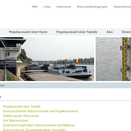
Hilfe
Links
Impressum
Nutzungsbedingungen
Datenschutz
Pegelauswahl über Karte
Pegelauswahl über Tabelle
Abo
Down
tter
e
Pegelauswahl über Tabelle
Kennzeichnende Wasserstände und Pegelkennwerte
Zeitbezug der Messwerte
Der Wasserstand
Download langfristiger Wasserstände und Abflüsse
Astronomische Gezeitenganglinie (Astrotide)