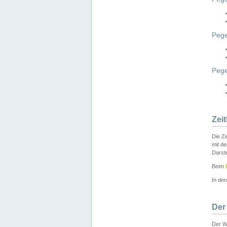
Pege
Peg
Zei
Die Ze
mit d
Darst
Beim
In de
Der
Der W