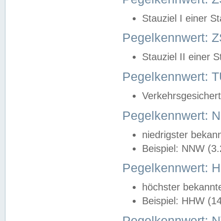
Stauziel I einer S
Pegelkennwert: Z
Stauziel II einer 
Pegelkennwert:
Verkehrsgesichert
Pegelkennwert:
niedrigster bekan
Beispiel: NNW (3
Pegelkennwert:
höchster bekannt
Beispiel: HHW (1
Pegelkennwert: 