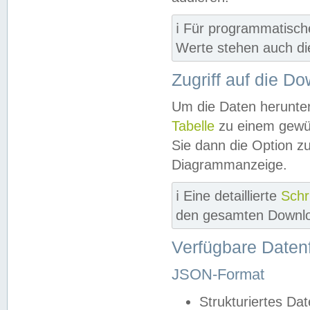
ℹ️ Für programmatisch
Werte stehen auch d
Zugriff auf die D
Um die Daten herunter
Tabelle
zu einem gewün
Sie dann die Option z
Diagrammanzeige.
ℹ️ Eine detaillierte
Schr
den gesamten Downlo
Verfügbare Daten
JSON-Format
Strukturiertes Da