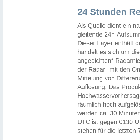
24 Stunden R
Als Quelle dient ein n
gleitende 24h-Aufsum
Dieser Layer enthält
handelt es sich um di
angeeichten“ Radarnie
der Radar- mit den O
Mittelung von Differe
Auflösung. Das Produk
Hochwasservorhersagez
räumlich hoch aufgelö
werden ca. 30 Minuten
UTC ist gegen 0130 UTC
stehen für die letzten