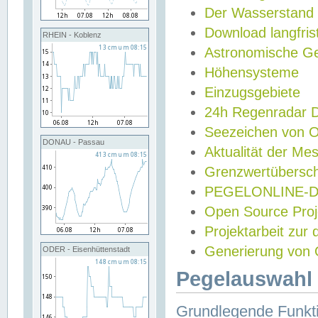
Der Wasserstand
Download langfris
RHEIN - Koblenz
Astronomische Gez
Höhensysteme
Einzugsgebiete
24h Regenradar
Seezeichen von 
DONAU - Passau
Aktualität der Me
Grenzwertübersch
PEGELONLINE-Di
Open Source Projek
Projektarbeit zur
Generierung von 
ODER - Eisenhüttenstadt
Pegelauswahl 
Grundlegende Funkti