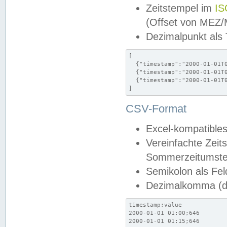
Zeitstempel im
IS
(Offset von MEZ
Dezimalpunkt als
[

  {"timestamp":"2000-01-01T0
  {"timestamp":"2000-01-01T0
  {"timestamp":"2000-01-01T0
]
CSV-Format
Excel-kompatibles
Vereinfachte Zeit
Sommerzeitumstel
Semikolon als Fel
Dezimalkomma (de
timestamp;value

2000-01-01 01:00;646

2000-01-01 01:15;646
