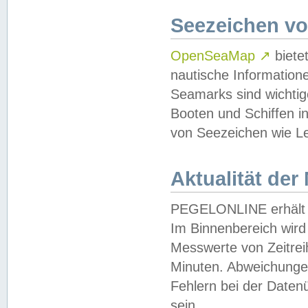
Seezeichen v
OpenSeaMap
↗
biete
nautische Information
Seamarks sind wichtig
Booten und Schiffen i
von Seezeichen wie Le
Aktualität der
PEGELONLINE erhält u
Im Binnenbereich wird 
Messwerte von Zeitreih
Minuten. Abweichungen
Fehlern bei der Daten
sein.