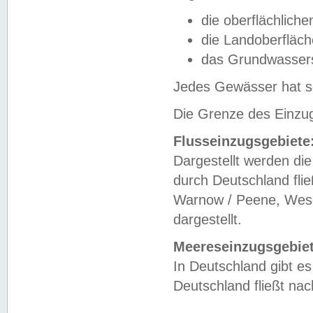
die oberflächlich
die Landoberfläc
das Grundwasser
Jedes Gewässer hat se
Die Grenze des Einzug
Flusseinzugsgebiete
Dargestellt werden die
durch Deutschland fli
Warnow / Peene, Weser
dargestellt.
Meereseinzugsgebiet
In Deutschland gibt 
Deutschland fließt n