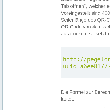
Tab öffnen", welcher 
Voreingestellt sind 4
Seitenlänge des QR-C
QR-Code von 4cm × 4c
ausdrucken, so setzt 
http://pegelo
uuid=a6ee8177
Die Formel zur Berech
lautet:
			(DPI × Druckkantenlänge in cm) ÷ 2,54 = Kantenlänge in Pixel
