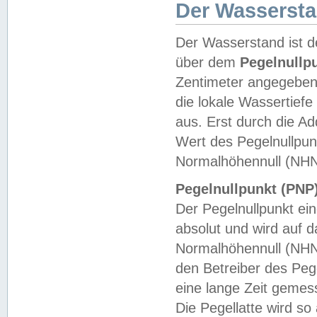
Der Wasserst
Der Wasserstand ist d
über dem
Pegelnullp
Zentimeter angegeben
die lokale Wassertie
aus. Erst durch die A
Wert des Pegelnullpun
Normalhöhennull (NHN
Pegelnullpunkt (PNP)
Der Pegelnullpunkt ei
absolut und wird auf
Normalhöhennull (NHN
den Betreiber des Pege
eine lange Zeit geme
Die Pegellatte wird s