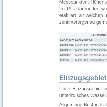
Messpunkten. Höhensy
Im 19. Jahrhundert wu
etabliert, an welchen 
zentimetergenau gem
Deutschland
Höhennetz
Bezeichnung
DHHN2016
Meter über Normalhöhennul
DHHN92
Meter über Normalhöhennul
DHHN12
Meter über Normalnull (m. 
SNN76
Meter über Höhennormal (m
Einzugsgebiet
Unter Einzugsgebiet v
unterirdisches Wasser
Allgemeine Bestandtei