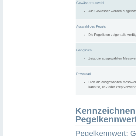
Gewässerauswahl
Alle Gewässer werden aufgelist
Auswahl des Pegels
Die Pegellisten zeigen alle ver
Ganglinien
Zeigt die ausgewählten Messwer
Download
Stellt die ausgewählten Messwer
kann txt, csv oder zrxp verwen
Kennzeichnen
Pegelkennwer
Pegelkennwert: 