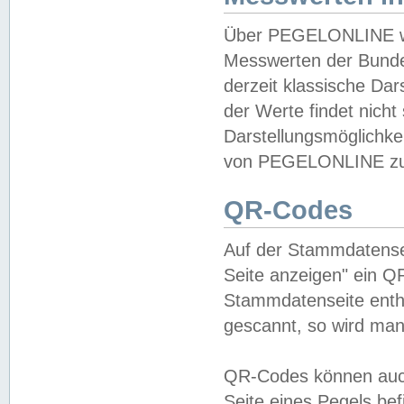
Über PEGELONLINE wer
Messwerten der Bundes
derzeit klassische Da
der Werte findet nicht 
Darstellungsmöglichkei
von PEGELONLINE zu 
QR-Codes
Auf der Stammdatensei
Seite anzeigen" ein Q
Stammdatenseite enthä
gescannt, so wird man
QR-Codes können auc
Seite eines Pegels be