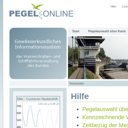
Hilfe
Link
Start
Pegelauswahl über Karte
Newsletter
Hilfe
Elbe - Cuxhaven Steubenhöft
Pegelauswahl übe
Kennzeichnende 
Zeitbezug der Me