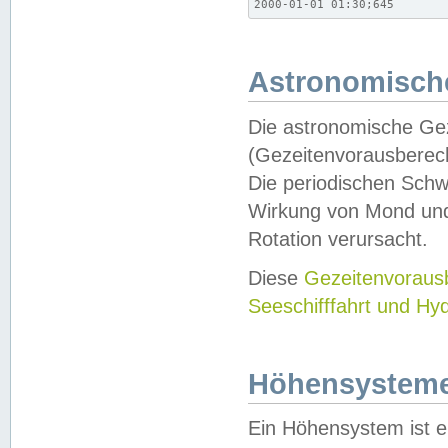
2000-01-01 01:30;645
Astronomische
Die astronomische Gez
(Gezeitenvorausberec
Die periodischen Schw
Wirkung von Mond und
Rotation verursacht.
Diese
Gezeitenvorau
Seeschifffahrt und Hy
Höhensystem
Ein Höhensystem ist e