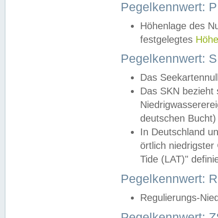
Pegelkennwert: 
Höhenlage des Nul
festgelegtes
Höhe
Pegelkennwert: 
Das Seekartennull
Das SKN bezieht s
Niedrigwassererei
deutschen Bucht) 
In Deutschland un
örtlich niedrigst
Tide (LAT)" definie
Pegelkennwert:
Regulierungs-Nie
Pegelkennwert: Z