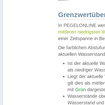
Grenzwertüber
In PEGELONLINE werde
mittleren niedrigsten
einer Zeitspanne in Be
Die farblichen Abstuf
aktuellen Wasserstand
Ist der aktuelle 
als
niedriger Was
Liegt der aktue
gilt dies als
mittle
mit
Grün
dargestel
Wasserstände obe
Wasserstand
und