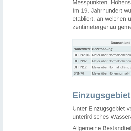
Messpunkten. Höhensy
Im 19. Jahrhundert wu
etabliert, an welchen 
zentimetergenau gem
Deutschland
Höhennetz
Bezeichnung
DHHN2016
Meter über Normalhöhennul
DHHN92
Meter über Normalhöhennul
DHHN12
Meter über Normalnull (m. 
SNN76
Meter über Höhennormal (m
Einzugsgebiet
Unter Einzugsgebiet v
unterirdisches Wasser
Allgemeine Bestandtei