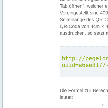
Tab öffnen", welcher 
Voreingestellt sind 4
Seitenlänge des QR-C
QR-Code von 4cm × 4c
ausdrucken, so setzt 
http://pegelo
uuid=a6ee8177
Die Formel zur Berech
lautet:
			(DPI × Druckkantenlänge in cm) ÷ 2,54 = Kantenlänge in Pixel
