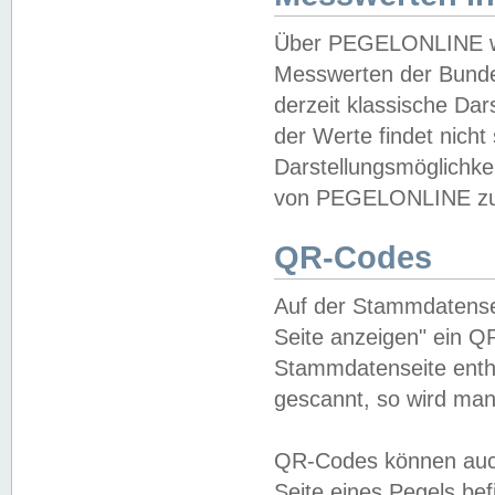
Über PEGELONLINE wer
Messwerten der Bundes
derzeit klassische Da
der Werte findet nicht 
Darstellungsmöglichkei
von PEGELONLINE zu 
QR-Codes
Auf der Stammdatensei
Seite anzeigen" ein Q
Stammdatenseite enthä
gescannt, so wird man
QR-Codes können auc
Seite eines Pegels be