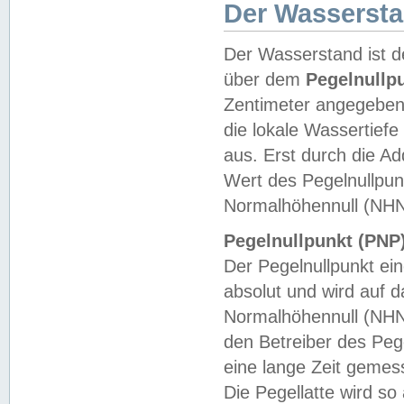
Der Wasserst
Der Wasserstand ist d
über dem
Pegelnullp
Zentimeter angegeben
die lokale Wassertie
aus. Erst durch die A
Wert des Pegelnullpun
Normalhöhennull (NHN
Pegelnullpunkt (PNP)
Der Pegelnullpunkt ei
absolut und wird auf
Normalhöhennull (NHN
den Betreiber des Pege
eine lange Zeit geme
Die Pegellatte wird s