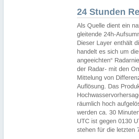
24 Stunden R
Als Quelle dient ein n
gleitende 24h-Aufsum
Dieser Layer enthält
handelt es sich um di
angeeichten“ Radarnie
der Radar- mit den O
Mittelung von Differe
Auflösung. Das Produk
Hochwasservorhersagez
räumlich hoch aufgelö
werden ca. 30 Minuten
UTC ist gegen 0130 UTC
stehen für die letzten