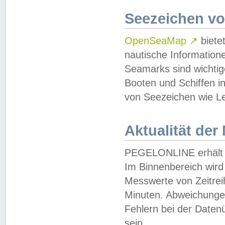
Seezeichen v
OpenSeaMap
↗
biete
nautische Information
Seamarks sind wichtig
Booten und Schiffen i
von Seezeichen wie Le
Aktualität der
PEGELONLINE erhält u
Im Binnenbereich wird 
Messwerte von Zeitreih
Minuten. Abweichungen
Fehlern bei der Daten
sein.