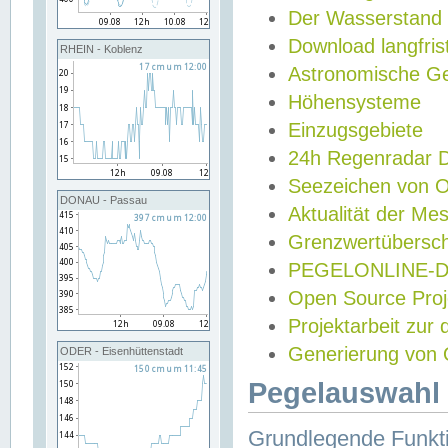
Der Wasserstand
Download langfris
RHEIN - Koblenz
Astronomische Gez
Höhensysteme
Einzugsgebiete
24h Regenradar
Seezeichen von 
DONAU - Passau
Aktualität der Me
Grenzwertübersch
PEGELONLINE-Di
Open Source Projek
Projektarbeit zur
Generierung von 
ODER - Eisenhüttenstadt
Pegelauswahl 
Grundlegende Funkti