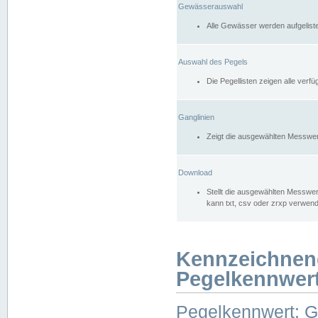
Gewässerauswahl
Alle Gewässer werden aufgelist
Auswahl des Pegels
Die Pegellisten zeigen alle ver
Ganglinien
Zeigt die ausgewählten Messwer
Download
Stellt die ausgewählten Messwer
kann txt, csv oder zrxp verwen
Kennzeichnen
Pegelkennwer
Pegelkennwert: 