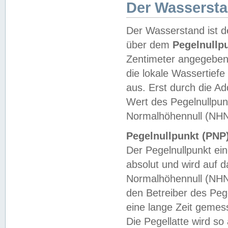
Der Wasserst
Der Wasserstand ist d
über dem
Pegelnullp
Zentimeter angegeben
die lokale Wassertie
aus. Erst durch die A
Wert des Pegelnullpun
Normalhöhennull (NHN
Pegelnullpunkt (PNP)
Der Pegelnullpunkt ei
absolut und wird auf
Normalhöhennull (NHN
den Betreiber des Pege
eine lange Zeit geme
Die Pegellatte wird s