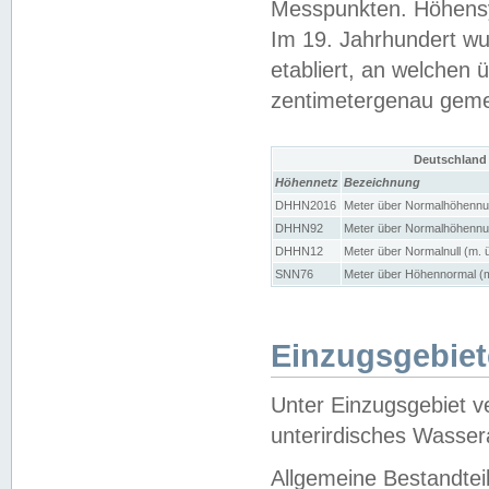
Messpunkten. Höhensy
Im 19. Jahrhundert wu
etabliert, an welchen 
zentimetergenau gem
Deutschland
Höhennetz
Bezeichnung
DHHN2016
Meter über Normalhöhennul
DHHN92
Meter über Normalhöhennul
DHHN12
Meter über Normalnull (m. 
SNN76
Meter über Höhennormal (m
Einzugsgebiet
Unter Einzugsgebiet v
unterirdisches Wasser
Allgemeine Bestandtei