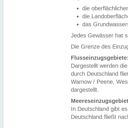
die oberflächlich
die Landoberfläc
das Grundwasser
Jedes Gewässer hat se
Die Grenze des Einzug
Flusseinzugsgebiete
Dargestellt werden die
durch Deutschland fli
Warnow / Peene, Weser
dargestellt.
Meereseinzugsgebiet
In Deutschland gibt 
Deutschland fließt n