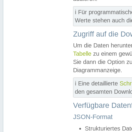
ℹ️ Für programmatisch
Werte stehen auch d
Zugriff auf die D
Um die Daten herunter
Tabelle
zu einem gewün
Sie dann die Option z
Diagrammanzeige.
ℹ️ Eine detaillierte
Schr
den gesamten Downlo
Verfügbare Daten
JSON-Format
Strukturiertes Da