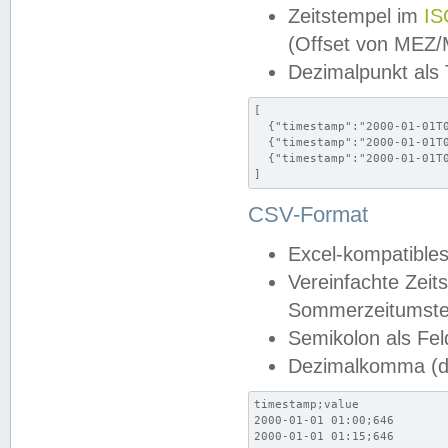
Zeitstempel im
IS
(Offset von MEZ
Dezimalpunkt als
[

  {"timestamp":"2000-01-01T0
  {"timestamp":"2000-01-01T0
  {"timestamp":"2000-01-01T0
]
CSV-Format
Excel-kompatibles
Vereinfachte Zeit
Sommerzeitumstel
Semikolon als Fel
Dezimalkomma (de
timestamp;value

2000-01-01 01:00;646

2000-01-01 01:15;646
