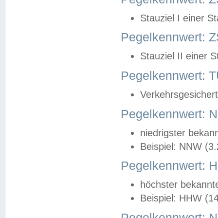
Stauziel I einer S
Pegelkennwert: Z
Stauziel II einer 
Pegelkennwert:
Verkehrsgesichert
Pegelkennwert:
niedrigster bekan
Beispiel: NNW (3
Pegelkennwert:
höchster bekannt
Beispiel: HHW (1
Pegelkennwert: 