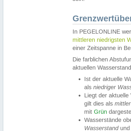
Grenzwertüber
In PEGELONLINE werde
mittleren niedrigsten
einer Zeitspanne in Be
Die farblichen Abstuf
aktuellen Wasserstand
Ist der aktuelle 
als
niedriger Was
Liegt der aktue
gilt dies als
mittle
mit
Grün
dargestel
Wasserstände obe
Wasserstand
und