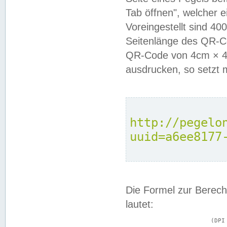
Tab öffnen", welcher 
Voreingestellt sind 4
Seitenlänge des QR-C
QR-Code von 4cm × 4c
ausdrucken, so setzt 
http://pegelo
uuid=a6ee8177
Die Formel zur Berech
lautet:
			(DPI × Druckkantenlänge in cm) ÷ 2,54 = Kantenlänge in Pixel
