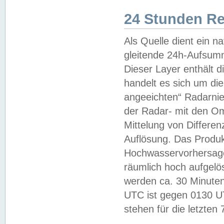
24 Stunden R
Als Quelle dient ein n
gleitende 24h-Aufsum
Dieser Layer enthält
handelt es sich um di
angeeichten“ Radarnie
der Radar- mit den O
Mittelung von Differe
Auflösung. Das Produk
Hochwasservorhersagez
räumlich hoch aufgelö
werden ca. 30 Minuten
UTC ist gegen 0130 UTC
stehen für die letzten