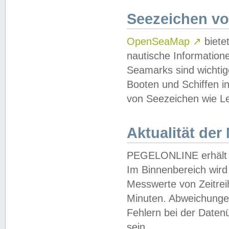
Seezeichen v
OpenSeaMap
↗
biete
nautische Information
Seamarks sind wichtig
Booten und Schiffen i
von Seezeichen wie Le
Aktualität der
PEGELONLINE erhält u
Im Binnenbereich wird 
Messwerte von Zeitreih
Minuten. Abweichungen
Fehlern bei der Daten
sein.