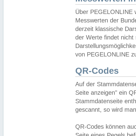
Über PEGELONLINE wer
Messwerten der Bundes
derzeit klassische Da
der Werte findet nicht 
Darstellungsmöglichkei
von PEGELONLINE zu 
QR-Codes
Auf der Stammdatensei
Seite anzeigen" ein Q
Stammdatenseite enthä
gescannt, so wird man
QR-Codes können auc
Seite eines Pegels be