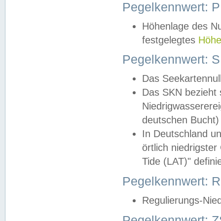
Pegelkennwert: 
Höhenlage des Nul
festgelegtes
Höhe
Pegelkennwert: 
Das Seekartennull
Das SKN bezieht s
Niedrigwassererei
deutschen Bucht) 
In Deutschland un
örtlich niedrigst
Tide (LAT)" definie
Pegelkennwert:
Regulierungs-Nie
Pegelkennwert: Z