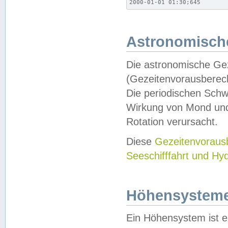
2000-01-01 01:30;645
Astronomische
Die astronomische Gez
(Gezeitenvorausberec
Die periodischen Schw
Wirkung von Mond und
Rotation verursacht.
Diese
Gezeitenvorau
Seeschifffahrt und Hy
Höhensystem
Ein Höhensystem ist e