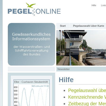
Hilfe
Link
Start
Pegelauswahl über Karte
Newsletter
Hilfe
Elbe - Cuxhaven Steubenhöft
Pegelauswahl übe
Kennzeichnende 
Zeitbezug der Me