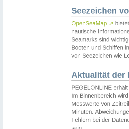
Seezeichen v
OpenSeaMap
↗
biete
nautische Information
Seamarks sind wichtig
Booten und Schiffen i
von Seezeichen wie Le
Aktualität der
PEGELONLINE erhält u
Im Binnenbereich wird 
Messwerte von Zeitreih
Minuten. Abweichungen
Fehlern bei der Daten
sein.