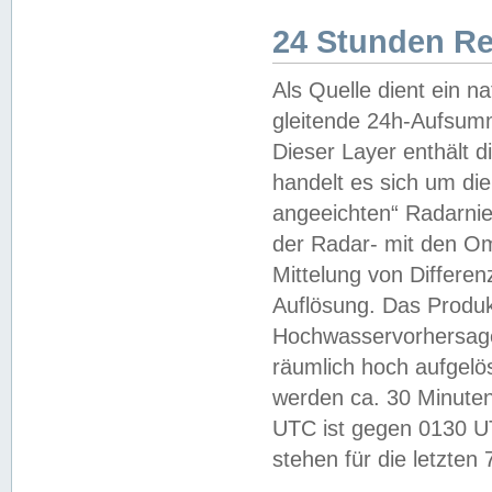
24 Stunden R
Als Quelle dient ein n
gleitende 24h-Aufsum
Dieser Layer enthält
handelt es sich um di
angeeichten“ Radarnie
der Radar- mit den O
Mittelung von Differe
Auflösung. Das Produk
Hochwasservorhersagez
räumlich hoch aufgelö
werden ca. 30 Minuten
UTC ist gegen 0130 UTC
stehen für die letzten