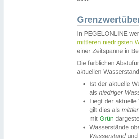
Grenzwertüber
In PEGELONLINE werde
mittleren niedrigsten
einer Zeitspanne in Be
Die farblichen Abstuf
aktuellen Wasserstand
Ist der aktuelle 
als
niedriger Was
Liegt der aktue
gilt dies als
mittle
mit
Grün
dargestel
Wasserstände obe
Wasserstand
und