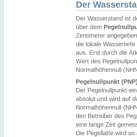
Der Wasserst
Der Wasserstand ist d
über dem
Pegelnullp
Zentimeter angegeben
die lokale Wassertie
aus. Erst durch die A
Wert des Pegelnullpun
Normalhöhennull (NHN
Pegelnullpunkt (PNP)
Der Pegelnullpunkt ei
absolut und wird auf
Normalhöhennull (NHN
den Betreiber des Pege
eine lange Zeit geme
Die Pegellatte wird s