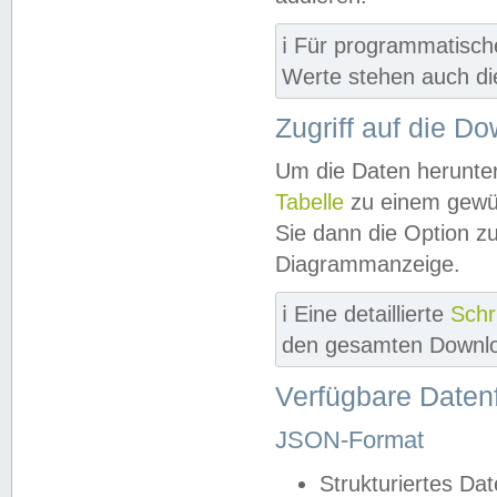
ℹ️ Für programmatisch
Werte stehen auch d
Zugriff auf die D
Um die Daten herunter
Tabelle
zu einem gewün
Sie dann die Option z
Diagrammanzeige.
ℹ️ Eine detaillierte
Schr
den gesamten Downlo
Verfügbare Daten
JSON-Format
Strukturiertes Da