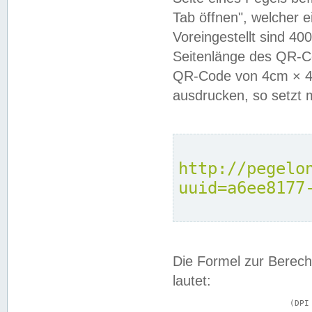
Tab öffnen", welcher 
Voreingestellt sind 4
Seitenlänge des QR-C
QR-Code von 4cm × 4c
ausdrucken, so setzt 
http://pegelo
uuid=a6ee8177
Die Formel zur Berech
lautet:
			(DPI × Druckkantenlänge in cm) ÷ 2,54 = Kantenlänge in Pixel
