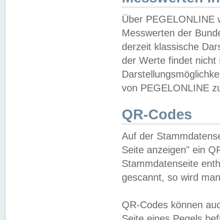
Über PEGELONLINE wer
Messwerten der Bundes
derzeit klassische Da
der Werte findet nicht 
Darstellungsmöglichkei
von PEGELONLINE zu 
QR-Codes
Auf der Stammdatensei
Seite anzeigen" ein Q
Stammdatenseite enthä
gescannt, so wird man
QR-Codes können auc
Seite eines Pegels be