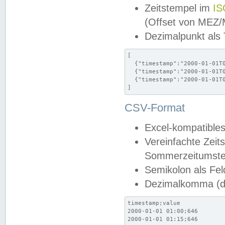
Zeitstempel im
IS
(Offset von MEZ
Dezimalpunkt als
[

  {"timestamp":"2000-01-01T0
  {"timestamp":"2000-01-01T0
  {"timestamp":"2000-01-01T0
]
CSV-Format
Excel-kompatibles
Vereinfachte Zeit
Sommerzeitumstel
Semikolon als Fel
Dezimalkomma (de
timestamp;value

2000-01-01 01:00;646

2000-01-01 01:15;646
