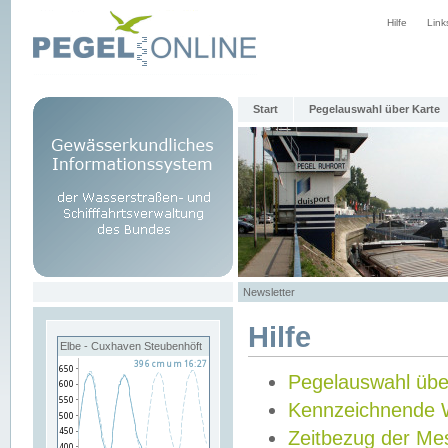
Hilfe
Link
Start
Pegelauswahl über Karte
Newsletter
Hilfe
Elbe - Cuxhaven Steubenhöft
Pegelauswahl übe
Kennzeichnende 
Zeitbezug der Me