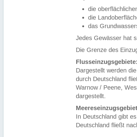
die oberflächlich
die Landoberfläc
das Grundwasser
Jedes Gewässer hat se
Die Grenze des Einzug
Flusseinzugsgebiete
Dargestellt werden die
durch Deutschland fli
Warnow / Peene, Weser
dargestellt.
Meereseinzugsgebiet
In Deutschland gibt 
Deutschland fließt n