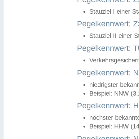
Stauziel I einer S
Pegelkennwert: Z
Stauziel II einer 
Pegelkennwert:
Verkehrsgesichert
Pegelkennwert:
niedrigster bekan
Beispiel: NNW (3
Pegelkennwert:
höchster bekannt
Beispiel: HHW (1
Pegelkennwert: 