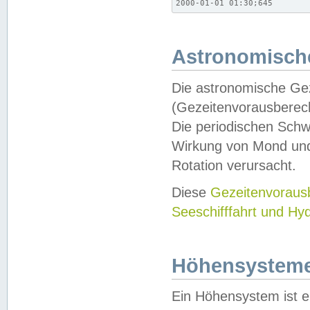
2000-01-01 01:30;645
Astronomische
Die astronomische Gez
(Gezeitenvorausberec
Die periodischen Schw
Wirkung von Mond und
Rotation verursacht.
Diese
Gezeitenvorau
Seeschifffahrt und Hy
Höhensystem
Ein Höhensystem ist e