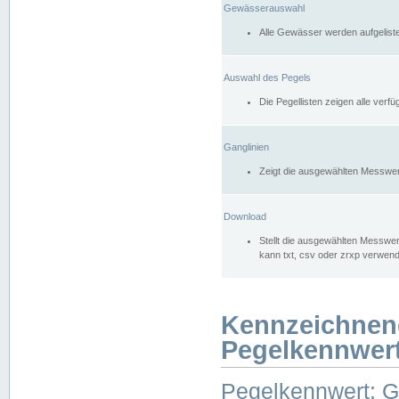
Gewässerauswahl
Alle Gewässer werden aufgelist
Auswahl des Pegels
Die Pegellisten zeigen alle ver
Ganglinien
Zeigt die ausgewählten Messwer
Download
Stellt die ausgewählten Messwer
kann txt, csv oder zrxp verwen
Kennzeichnen
Pegelkennwer
Pegelkennwert: 