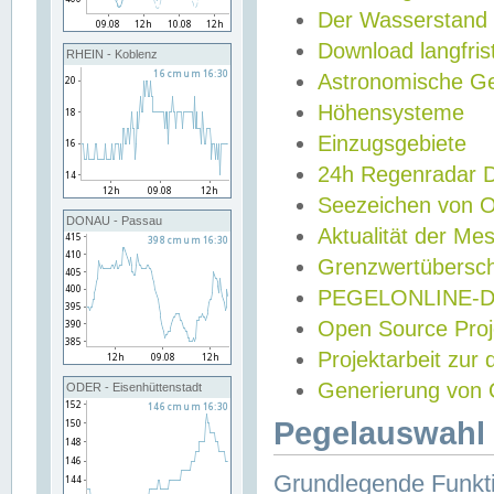
Der Wasserstand
Download langfris
RHEIN - Koblenz
Astronomische Gez
Höhensysteme
Einzugsgebiete
24h Regenradar
Seezeichen von 
DONAU - Passau
Aktualität der Me
Grenzwertübersch
PEGELONLINE-Di
Open Source Projek
Projektarbeit zur
Generierung von 
ODER - Eisenhüttenstadt
Pegelauswahl 
Grundlegende Funkti