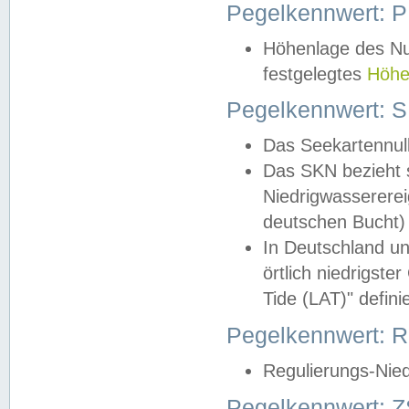
Pegelkennwert: 
Höhenlage des Nul
festgelegtes
Höhe
Pegelkennwert: 
Das Seekartennull
Das SKN bezieht s
Niedrigwassererei
deutschen Bucht) 
In Deutschland un
örtlich niedrigst
Tide (LAT)" definie
Pegelkennwert:
Regulierungs-Nie
Pegelkennwert: Z