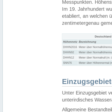
Messpunkten. Höhensy
Im 19. Jahrhundert wu
etabliert, an welchen 
zentimetergenau gem
Deutschland
Höhennetz
Bezeichnung
DHHN2016
Meter über Normalhöhennul
DHHN92
Meter über Normalhöhennul
DHHN12
Meter über Normalnull (m. 
SNN76
Meter über Höhennormal (m
Einzugsgebiet
Unter Einzugsgebiet v
unterirdisches Wasser
Allgemeine Bestandtei