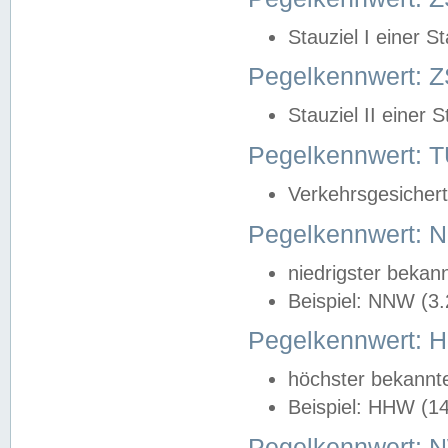
Stauziel I einer S
Pegelkennwert: Z
Stauziel II einer 
Pegelkennwert:
Verkehrsgesichert
Pegelkennwert:
niedrigster bekan
Beispiel: NNW (3
Pegelkennwert:
höchster bekannt
Beispiel: HHW (1
Pegelkennwert: 