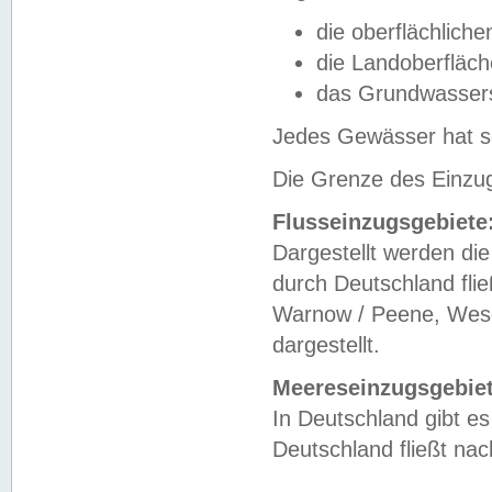
die oberflächlich
die Landoberfläc
das Grundwasser
Jedes Gewässer hat se
Die Grenze des Einzug
Flusseinzugsgebiete
Dargestellt werden die
durch Deutschland fli
Warnow / Peene, Weser
dargestellt.
Meereseinzugsgebiet
In Deutschland gibt 
Deutschland fließt n