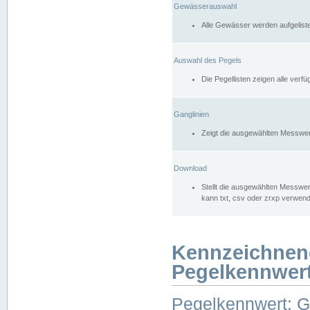
Gewässerauswahl
Alle Gewässer werden aufgelist
Auswahl des Pegels
Die Pegellisten zeigen alle ver
Ganglinien
Zeigt die ausgewählten Messwer
Download
Stellt die ausgewählten Messwer
kann txt, csv oder zrxp verwen
Kennzeichnen
Pegelkennwer
Pegelkennwert: 