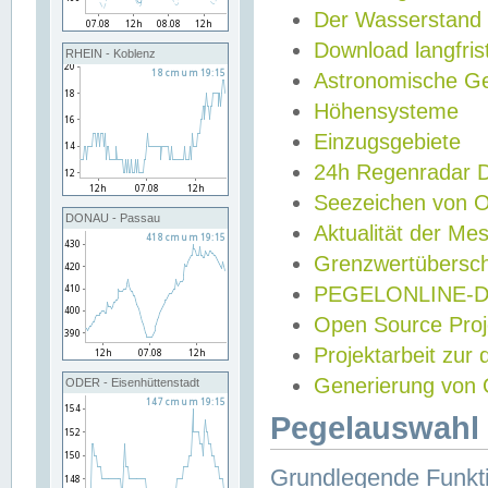
Der Wasserstand
Download langfris
RHEIN - Koblenz
Astronomische Gez
Höhensysteme
Einzugsgebiete
24h Regenradar
Seezeichen von 
DONAU - Passau
Aktualität der Me
Grenzwertübersch
PEGELONLINE-Di
Open Source Projek
Projektarbeit zur
Generierung von 
ODER - Eisenhüttenstadt
Pegelauswahl 
Grundlegende Funkti