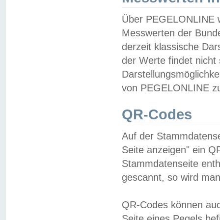
Über PEGELONLINE wer
Messwerten der Bundes
derzeit klassische Da
der Werte findet nicht 
Darstellungsmöglichkei
von PEGELONLINE zu 
QR-Codes
Auf der Stammdatensei
Seite anzeigen" ein Q
Stammdatenseite enthä
gescannt, so wird man
QR-Codes können auc
Seite eines Pegels be