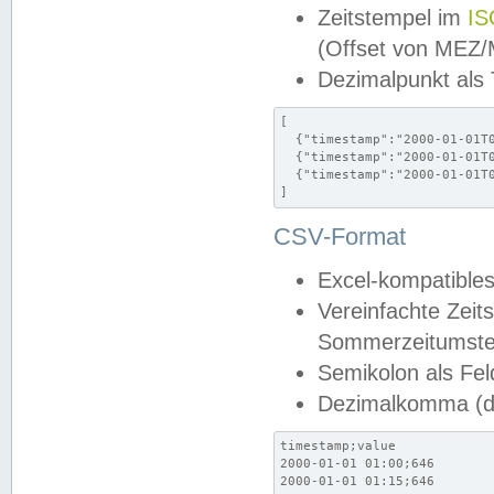
Zeitstempel im
IS
(Offset von MEZ
Dezimalpunkt als
[

  {"timestamp":"2000-01-01T0
  {"timestamp":"2000-01-01T0
  {"timestamp":"2000-01-01T0
]
CSV-Format
Excel-kompatibles
Vereinfachte Zeit
Sommerzeitumstel
Semikolon als Fel
Dezimalkomma (de
timestamp;value

2000-01-01 01:00;646

2000-01-01 01:15;646
