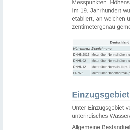
Messpunkten. Höhensy
Im 19. Jahrhundert wu
etabliert, an welchen 
zentimetergenau gem
Deutschland
Höhennetz
Bezeichnung
DHHN2016
Meter über Normalhöhennul
DHHN92
Meter über Normalhöhennul
DHHN12
Meter über Normalnull (m. 
SNN76
Meter über Höhennormal (m
Einzugsgebiet
Unter Einzugsgebiet v
unterirdisches Wasser
Allgemeine Bestandtei