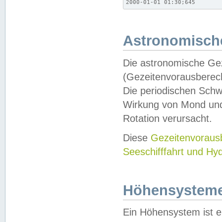
2000-01-01 01:30;645
Astronomische
Die astronomische Gez
(Gezeitenvorausberec
Die periodischen Schw
Wirkung von Mond und
Rotation verursacht.
Diese
Gezeitenvorau
Seeschifffahrt und Hy
Höhensystem
Ein Höhensystem ist e