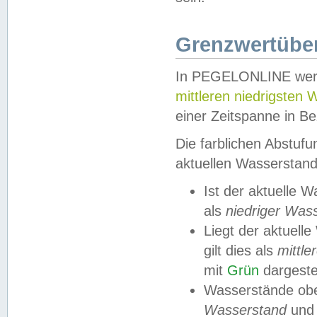
Grenzwertüber
In PEGELONLINE werde
mittleren niedrigsten
einer Zeitspanne in Be
Die farblichen Abstuf
aktuellen Wasserstand
Ist der aktuelle 
als
niedriger Was
Liegt der aktue
gilt dies als
mittle
mit
Grün
dargestel
Wasserstände obe
Wasserstand
und