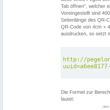
Tab öffnen", welcher 
Voreingestellt sind 4
Seitenlänge des QR-C
QR-Code von 4cm × 4c
ausdrucken, so setzt 
http://pegelo
uuid=a6ee8177
Die Formel zur Berech
lautet:
			(DPI × Druckkantenlänge in cm) ÷ 2,54 = Kantenlänge in Pixel
