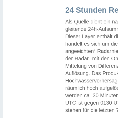
24 Stunden R
Als Quelle dient ein n
gleitende 24h-Aufsum
Dieser Layer enthält
handelt es sich um di
angeeichten“ Radarnie
der Radar- mit den O
Mittelung von Differe
Auflösung. Das Produk
Hochwasservorhersagez
räumlich hoch aufgelö
werden ca. 30 Minuten
UTC ist gegen 0130 UTC
stehen für die letzten