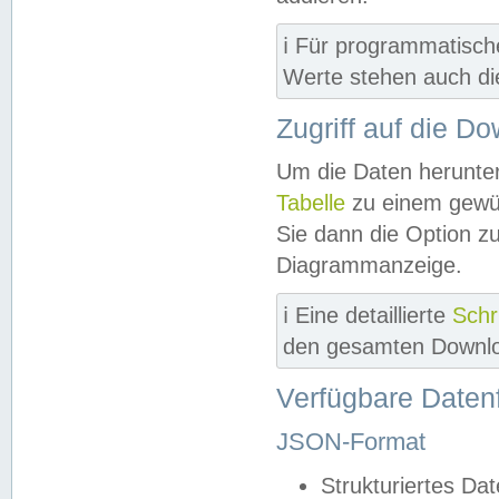
ℹ️ Für programmatisch
Werte stehen auch d
Zugriff auf die D
Um die Daten herunter
Tabelle
zu einem gewün
Sie dann die Option z
Diagrammanzeige.
ℹ️ Eine detaillierte
Schr
den gesamten Downlo
Verfügbare Daten
JSON-Format
Strukturiertes Da