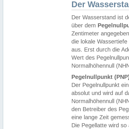
Der Wasserst
Der Wasserstand ist d
über dem
Pegelnullp
Zentimeter angegeben
die lokale Wassertie
aus. Erst durch die A
Wert des Pegelnullpun
Normalhöhennull (NHN
Pegelnullpunkt (PNP)
Der Pegelnullpunkt ei
absolut und wird auf
Normalhöhennull (NHN
den Betreiber des Pege
eine lange Zeit geme
Die Pegellatte wird s