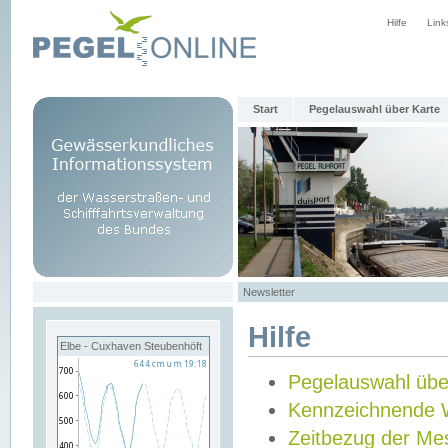
Hilfe
Link
Start
Pegelauswahl über Karte
Newsletter
Hilfe
Elbe - Cuxhaven Steubenhöft
Pegelauswahl übe
Kennzeichnende 
Zeitbezug der Me