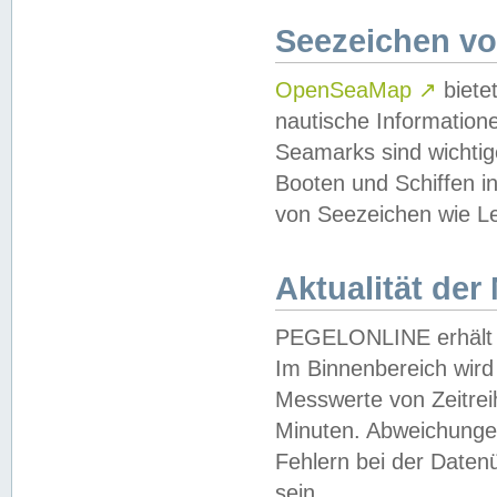
Seezeichen v
OpenSeaMap
↗
biete
nautische Information
Seamarks sind wichtig
Booten und Schiffen i
von Seezeichen wie Le
Aktualität der
PEGELONLINE erhält u
Im Binnenbereich wird 
Messwerte von Zeitreih
Minuten. Abweichungen
Fehlern bei der Daten
sein.