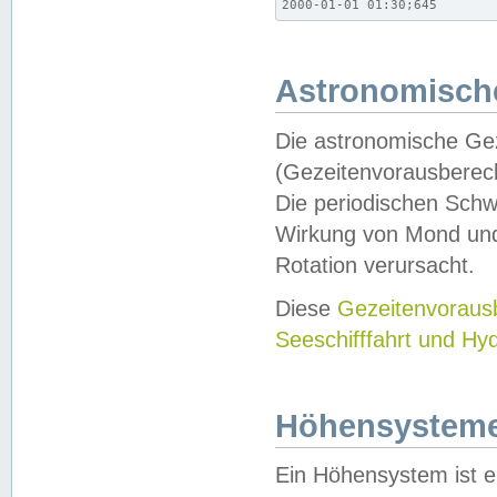
2000-01-01 01:30;645
Astronomische
Die astronomische Gez
(Gezeitenvorausberec
Die periodischen Schw
Wirkung von Mond und
Rotation verursacht.
Diese
Gezeitenvorau
Seeschifffahrt und Hy
Höhensystem
Ein Höhensystem ist e