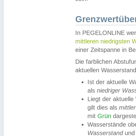
Grenzwertüber
In PEGELONLINE werde
mittleren niedrigsten
einer Zeitspanne in Be
Die farblichen Abstuf
aktuellen Wasserstand
Ist der aktuelle 
als
niedriger Was
Liegt der aktue
gilt dies als
mittle
mit
Grün
dargestel
Wasserstände obe
Wasserstand
und