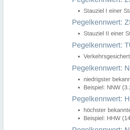
Stauziel I einer S
Pegelkennwert: Z
Stauziel II einer 
Pegelkennwert:
Verkehrsgesichert
Pegelkennwert:
niedrigster bekan
Beispiel: NNW (3
Pegelkennwert:
höchster bekannt
Beispiel: HHW (1
Pegelkennwert: 