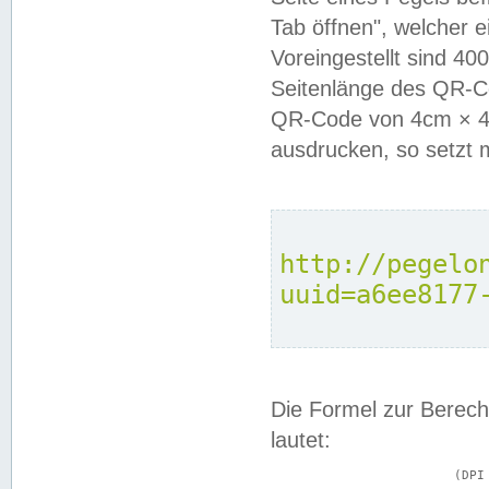
Tab öffnen", welcher 
Voreingestellt sind 4
Seitenlänge des QR-C
QR-Code von 4cm × 4c
ausdrucken, so setzt 
http://pegelo
uuid=a6ee8177
Die Formel zur Berech
lautet:
			(DPI × Druckkantenlänge in cm) ÷ 2,54 = Kantenlänge in Pixel
