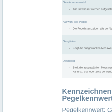
Gewässerauswahl
Alle Gewässer werden aufgelist
Auswahl des Pegels
Die Pegellisten zeigen alle ver
Ganglinien
Zeigt die ausgewählten Messwer
Download
Stellt die ausgewählten Messwer
kann txt, csv oder zrxp verwen
Kennzeichnen
Pegelkennwer
Pegelkennwert: 