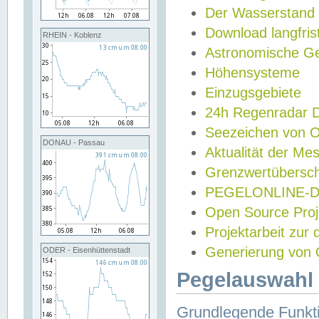
Der Wasserstand
Download langfris
RHEIN - Koblenz
Astronomische Gez
Höhensysteme
Einzugsgebiete
24h Regenradar
Seezeichen von 
DONAU - Passau
Aktualität der Me
Grenzwertübersch
PEGELONLINE-Di
Open Source Projek
Projektarbeit zur
Generierung von 
ODER - Eisenhüttenstadt
Pegelauswahl 
Grundlegende Funkti