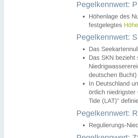
Pegelkennwert: 
Höhenlage des Nul
festgelegtes
Höhe
Pegelkennwert: 
Das Seekartennull
Das SKN bezieht s
Niedrigwassererei
deutschen Bucht) 
In Deutschland un
örtlich niedrigst
Tide (LAT)" definie
Pegelkennwert:
Regulierungs-Nie
Pegelkennwert: Z