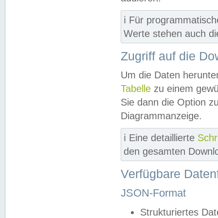
ℹ️ Für programmatisch
Werte stehen auch d
Zugriff auf die D
Um die Daten herunter
Tabelle
zu einem gewün
Sie dann die Option z
Diagrammanzeige.
ℹ️ Eine detaillierte
Schr
den gesamten Downlo
Verfügbare Daten
JSON-Format
Strukturiertes Da