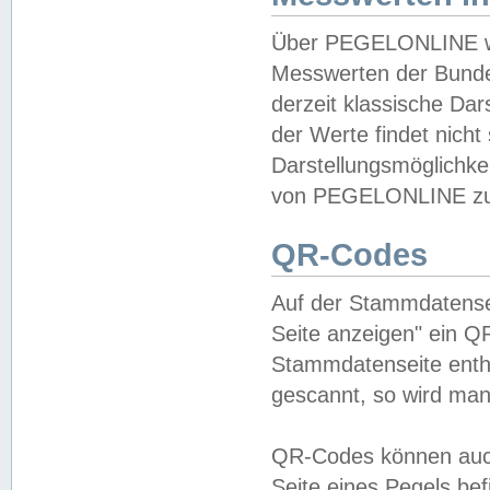
Über PEGELONLINE wer
Messwerten der Bundes
derzeit klassische Da
der Werte findet nicht 
Darstellungsmöglichkei
von PEGELONLINE zu 
QR-Codes
Auf der Stammdatensei
Seite anzeigen" ein Q
Stammdatenseite enthä
gescannt, so wird man
QR-Codes können auc
Seite eines Pegels be