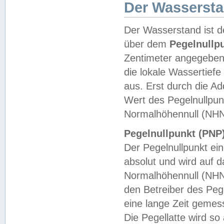
Der Wasserst
Der Wasserstand ist d
über dem
Pegelnullp
Zentimeter angegeben
die lokale Wassertie
aus. Erst durch die A
Wert des Pegelnullpun
Normalhöhennull (NHN
Pegelnullpunkt (PNP)
Der Pegelnullpunkt ei
absolut und wird auf
Normalhöhennull (NHN
den Betreiber des Pege
eine lange Zeit geme
Die Pegellatte wird s