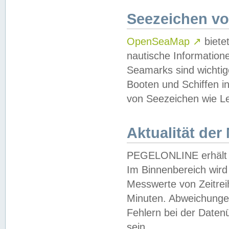
Seezeichen v
OpenSeaMap
↗
biete
nautische Information
Seamarks sind wichtig
Booten und Schiffen i
von Seezeichen wie Le
Aktualität der
PEGELONLINE erhält u
Im Binnenbereich wird 
Messwerte von Zeitreih
Minuten. Abweichungen
Fehlern bei der Daten
sein.