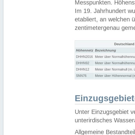
Messpunkten. Höhensy
Im 19. Jahrhundert wu
etabliert, an welchen 
zentimetergenau gem
Deutschland
Höhennetz
Bezeichnung
DHHN2016
Meter über Normalhöhennul
DHHN92
Meter über Normalhöhennul
DHHN12
Meter über Normalnull (m. 
SNN76
Meter über Höhennormal (m
Einzugsgebiet
Unter Einzugsgebiet v
unterirdisches Wasser
Allgemeine Bestandtei