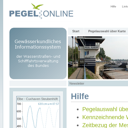
Hilfe
Link
Start
Pegelauswahl über Karte
Newsletter
Hilfe
Elbe - Cuxhaven Steubenhöft
Pegelauswahl übe
Kennzeichnende 
Zeitbezug der Me