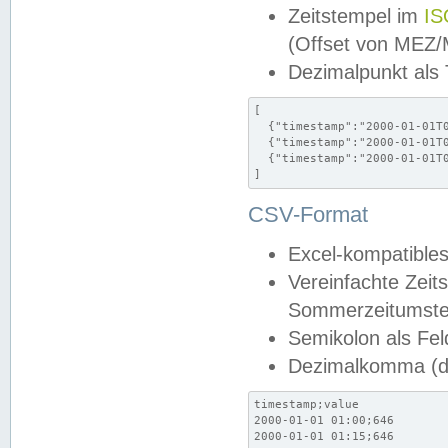
Zeitstempel im
IS
(Offset von MEZ
Dezimalpunkt als
[

  {"timestamp":"2000-01-01T0
  {"timestamp":"2000-01-01T0
  {"timestamp":"2000-01-01T0
]
CSV-Format
Excel-kompatibles
Vereinfachte Zeit
Sommerzeitumstel
Semikolon als Fel
Dezimalkomma (de
timestamp;value

2000-01-01 01:00;646

2000-01-01 01:15;646
