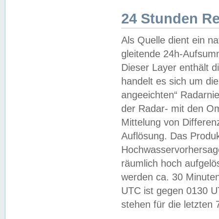
24 Stunden R
Als Quelle dient ein n
gleitende 24h-Aufsum
Dieser Layer enthält
handelt es sich um di
angeeichten“ Radarnie
der Radar- mit den O
Mittelung von Differe
Auflösung. Das Produk
Hochwasservorhersagez
räumlich hoch aufgelö
werden ca. 30 Minuten
UTC ist gegen 0130 UTC
stehen für die letzten