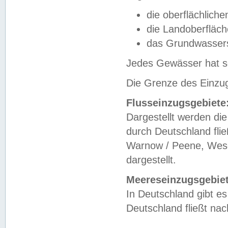
die oberflächlich
die Landoberfläc
das Grundwasser
Jedes Gewässer hat se
Die Grenze des Einzug
Flusseinzugsgebiete
Dargestellt werden die
durch Deutschland fli
Warnow / Peene, Weser
dargestellt.
Meereseinzugsgebiet
In Deutschland gibt 
Deutschland fließt n