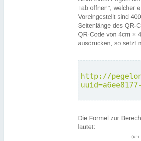
Tab öffnen", welcher 
Voreingestellt sind 4
Seitenlänge des QR-C
QR-Code von 4cm × 4c
ausdrucken, so setzt 
http://pegelo
uuid=a6ee8177
Die Formel zur Berech
lautet:
			(DPI × Druckkantenlänge in cm) ÷ 2,54 = Kantenlänge in Pixel
