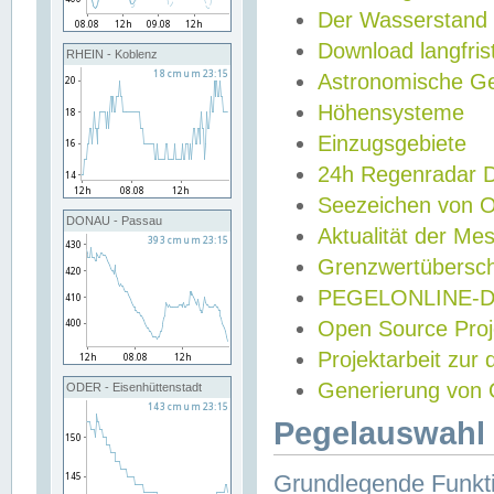
Der Wasserstand
Download langfris
RHEIN - Koblenz
Astronomische Gez
Höhensysteme
Einzugsgebiete
24h Regenradar
Seezeichen von 
DONAU - Passau
Aktualität der Me
Grenzwertübersch
PEGELONLINE-Di
Open Source Projek
Projektarbeit zur
Generierung von 
ODER - Eisenhüttenstadt
Pegelauswahl 
Grundlegende Funkti