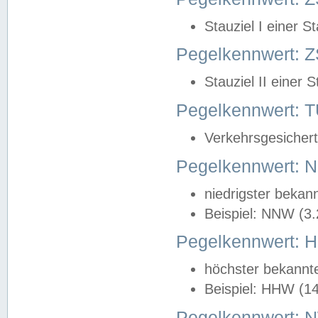
Stauziel I einer S
Pegelkennwert: Z
Stauziel II einer 
Pegelkennwert:
Verkehrsgesichert
Pegelkennwert:
niedrigster bekan
Beispiel: NNW (3
Pegelkennwert:
höchster bekannt
Beispiel: HHW (1
Pegelkennwert: 