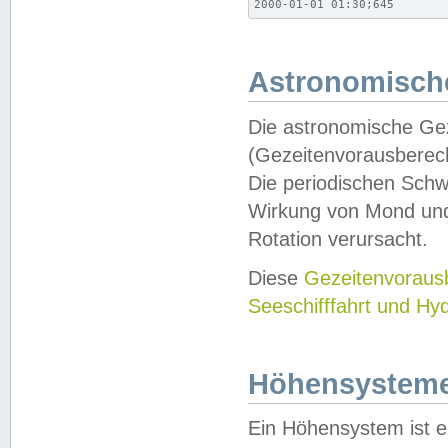
2000-01-01 01:30;645
Astronomische
Die astronomische Gez
(Gezeitenvorausberec
Die periodischen Schw
Wirkung von Mond und
Rotation verursacht.
Diese
Gezeitenvorau
Seeschifffahrt und Hy
Höhensystem
Ein Höhensystem ist e