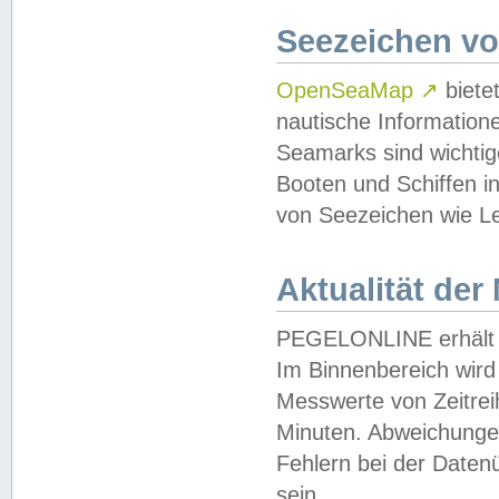
Seezeichen v
OpenSeaMap
↗
biete
nautische Information
Seamarks sind wichtig
Booten und Schiffen i
von Seezeichen wie Le
Aktualität der
PEGELONLINE erhält u
Im Binnenbereich wird 
Messwerte von Zeitreih
Minuten. Abweichungen
Fehlern bei der Daten
sein.