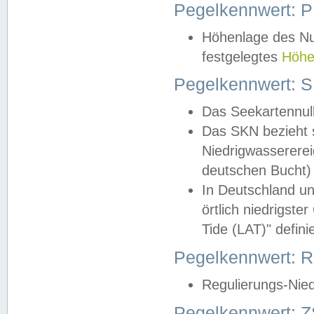
Pegelkennwert: 
Höhenlage des Nul
festgelegtes
Höhe
Pegelkennwert: 
Das Seekartennull
Das SKN bezieht s
Niedrigwassererei
deutschen Bucht) 
In Deutschland un
örtlich niedrigst
Tide (LAT)" definie
Pegelkennwert:
Regulierungs-Nie
Pegelkennwert: Z