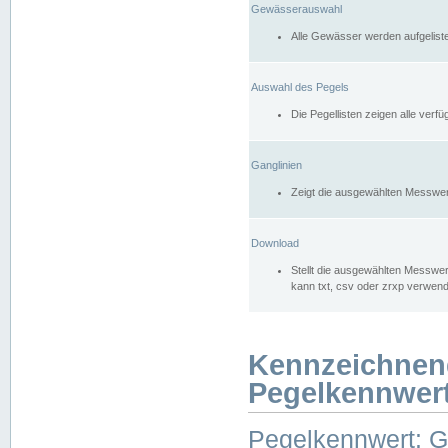
Gewässerauswahl
Alle Gewässer werden aufgelist
Auswahl des Pegels
Die Pegellisten zeigen alle ver
Ganglinien
Zeigt die ausgewählten Messwer
Download
Stellt die ausgewählten Messwer
kann txt, csv oder zrxp verwen
Kennzeichnen
Pegelkennwer
Pegelkennwert: 