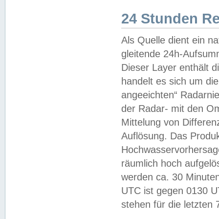
24 Stunden R
Als Quelle dient ein n
gleitende 24h-Aufsum
Dieser Layer enthält
handelt es sich um di
angeeichten“ Radarnie
der Radar- mit den O
Mittelung von Differe
Auflösung. Das Produk
Hochwasservorhersagez
räumlich hoch aufgelö
werden ca. 30 Minuten
UTC ist gegen 0130 UTC
stehen für die letzten