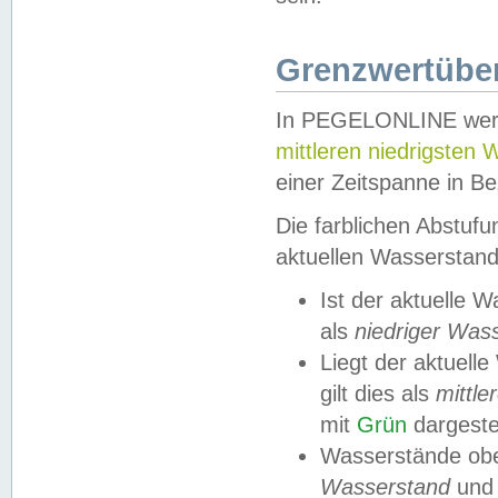
Grenzwertüber
In PEGELONLINE werde
mittleren niedrigsten
einer Zeitspanne in Be
Die farblichen Abstuf
aktuellen Wasserstand
Ist der aktuelle 
als
niedriger Was
Liegt der aktue
gilt dies als
mittle
mit
Grün
dargestel
Wasserstände obe
Wasserstand
und