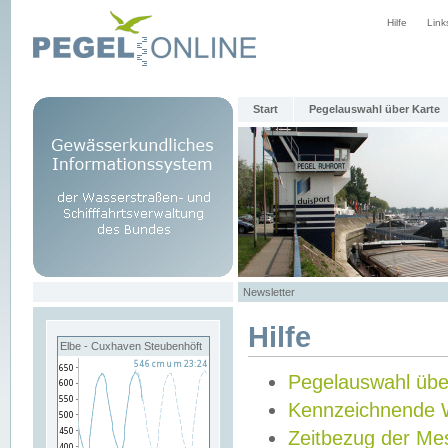
Hilfe
Link
Start
Pegelauswahl über Karte
Newsletter
Hilfe
Elbe - Cuxhaven Steubenhöft
Pegelauswahl übe
Kennzeichnende 
Zeitbezug der Me