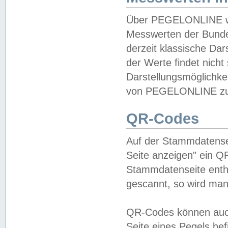
Über PEGELONLINE wer
Messwerten der Bundes
derzeit klassische Da
der Werte findet nicht 
Darstellungsmöglichkei
von PEGELONLINE zu 
QR-Codes
Auf der Stammdatensei
Seite anzeigen" ein Q
Stammdatenseite enthä
gescannt, so wird man
QR-Codes können auc
Seite eines Pegels be