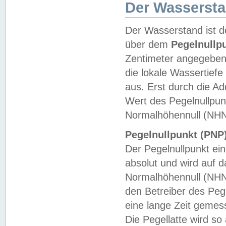
Der Wasserst
Der Wasserstand ist d
über dem
Pegelnullp
Zentimeter angegeben
die lokale Wassertie
aus. Erst durch die A
Wert des Pegelnullpun
Normalhöhennull (NHN
Pegelnullpunkt (PNP)
Der Pegelnullpunkt ei
absolut und wird auf
Normalhöhennull (NHN
den Betreiber des Pege
eine lange Zeit geme
Die Pegellatte wird s