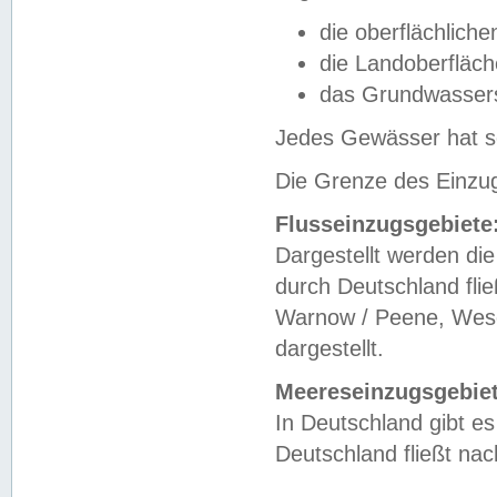
die oberflächlich
die Landoberfläc
das Grundwasser
Jedes Gewässer hat se
Die Grenze des Einzug
Flusseinzugsgebiete
Dargestellt werden die
durch Deutschland fli
Warnow / Peene, Weser
dargestellt.
Meereseinzugsgebiet
In Deutschland gibt 
Deutschland fließt n