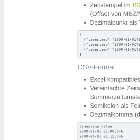
Zeitstempel im
IS
(Offset von MEZ
Dezimalpunkt als
[

  {"timestamp":"2000-01-01T0
  {"timestamp":"2000-01-01T0
  {"timestamp":"2000-01-01T0
]
CSV-Format
Excel-kompatibles
Vereinfachte Zeit
Sommerzeitumstel
Semikolon als Fel
Dezimalkomma (de
timestamp;value

2000-01-01 01:00;646

2000-01-01 01:15;646
