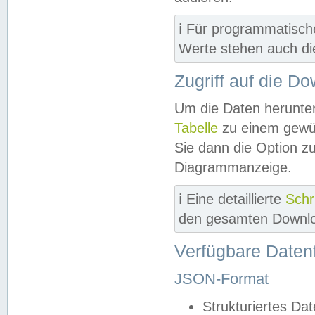
ℹ️ Für programmatisch
Werte stehen auch d
Zugriff auf die D
Um die Daten herunter
Tabelle
zu einem gewün
Sie dann die Option z
Diagrammanzeige.
ℹ️ Eine detaillierte
Schr
den gesamten Downlo
Verfügbare Daten
JSON-Format
Strukturiertes Da