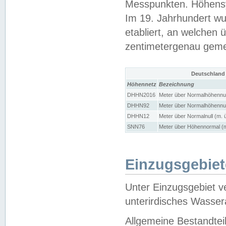
Messpunkten. Höhensy
Im 19. Jahrhundert wu
etabliert, an welchen 
zentimetergenau gem
Deutschland
Höhennetz
Bezeichnung
DHHN2016
Meter über Normalhöhennul
DHHN92
Meter über Normalhöhennul
DHHN12
Meter über Normalnull (m. 
SNN76
Meter über Höhennormal (m
Einzugsgebiet
Unter Einzugsgebiet v
unterirdisches Wasser
Allgemeine Bestandtei