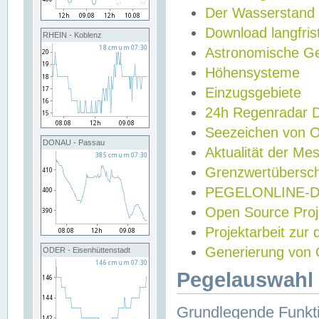
Der Wasserstand
Download langfris
RHEIN - Koblenz
Astronomische Gez
Höhensysteme
Einzugsgebiete
24h Regenradar
Seezeichen von 
DONAU - Passau
Aktualität der Me
Grenzwertübersch
PEGELONLINE-Di
Open Source Projek
Projektarbeit zur
Generierung von 
ODER - Eisenhüttenstadt
Pegelauswahl 
Grundlegende Funkti