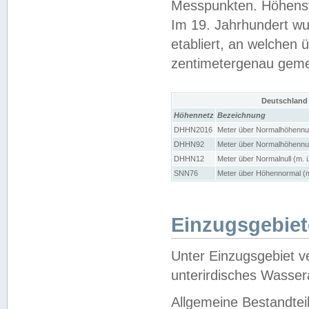
Messpunkten. Höhensy
Im 19. Jahrhundert wu
etabliert, an welchen 
zentimetergenau gem
Deutschland
Höhennetz
Bezeichnung
DHHN2016
Meter über Normalhöhennul
DHHN92
Meter über Normalhöhennul
DHHN12
Meter über Normalnull (m. 
SNN76
Meter über Höhennormal (m
Einzugsgebiet
Unter Einzugsgebiet v
unterirdisches Wasser
Allgemeine Bestandtei