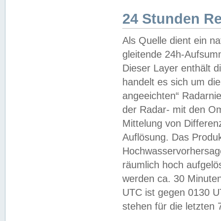
24 Stunden R
Als Quelle dient ein n
gleitende 24h-Aufsum
Dieser Layer enthält
handelt es sich um di
angeeichten“ Radarnie
der Radar- mit den O
Mittelung von Differe
Auflösung. Das Produk
Hochwasservorhersagez
räumlich hoch aufgelö
werden ca. 30 Minuten
UTC ist gegen 0130 UTC
stehen für die letzten