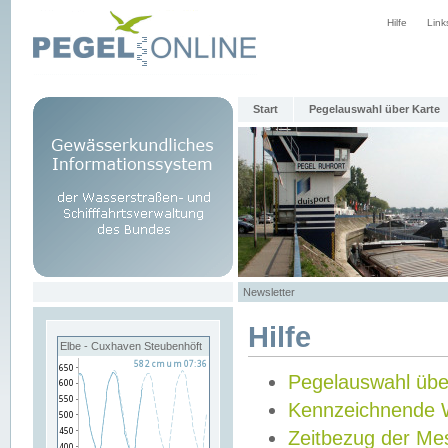
Hilfe
Link
Start
Pegelauswahl über Karte
Newsletter
Hilfe
Elbe - Cuxhaven Steubenhöft
Pegelauswahl übe
Kennzeichnende 
Zeitbezug der Me