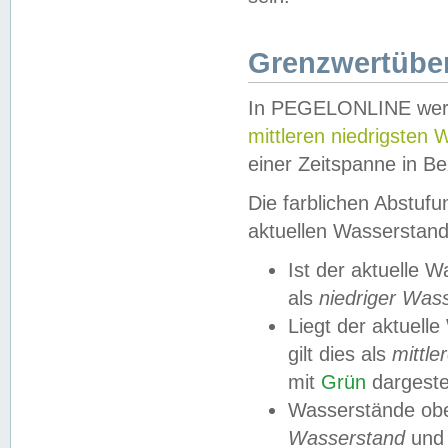
Grenzwertüber
In PEGELONLINE werde
mittleren niedrigsten
einer Zeitspanne in Be
Die farblichen Abstuf
aktuellen Wasserstand
Ist der aktuelle 
als
niedriger Was
Liegt der aktue
gilt dies als
mittle
mit
Grün
dargestel
Wasserstände obe
Wasserstand
und