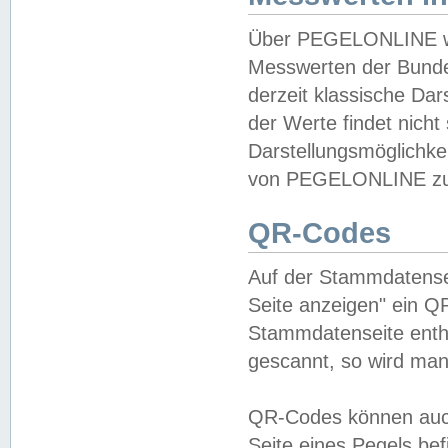
Über PEGELONLINE wer
Messwerten der Bundes
derzeit klassische Da
der Werte findet nicht 
Darstellungsmöglichkei
von PEGELONLINE zu 
QR-Codes
Auf der Stammdatensei
Seite anzeigen" ein Q
Stammdatenseite enthä
gescannt, so wird man
QR-Codes können auc
Seite eines Pegels be