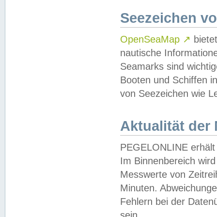
Seezeichen v
OpenSeaMap
↗
biete
nautische Information
Seamarks sind wichtig
Booten und Schiffen i
von Seezeichen wie Le
Aktualität der
PEGELONLINE erhält u
Im Binnenbereich wird 
Messwerte von Zeitreih
Minuten. Abweichungen
Fehlern bei der Daten
sein.