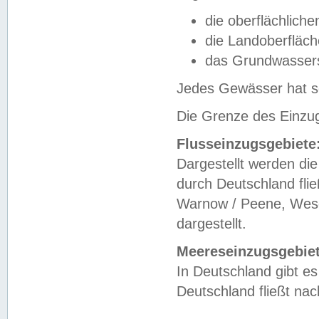
die oberflächlich
die Landoberfläc
das Grundwasser
Jedes Gewässer hat se
Die Grenze des Einzug
Flusseinzugsgebiete
Dargestellt werden die
durch Deutschland fli
Warnow / Peene, Weser
dargestellt.
Meereseinzugsgebiet
In Deutschland gibt 
Deutschland fließt n