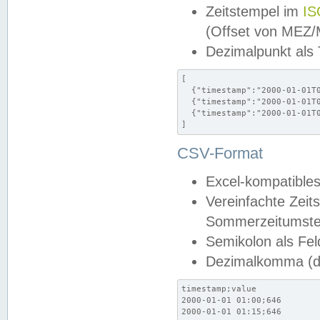
Zeitstempel im
IS
(Offset von MEZ
Dezimalpunkt als
[

  {"timestamp":"2000-01-01T0
  {"timestamp":"2000-01-01T0
  {"timestamp":"2000-01-01T0
]
CSV-Format
Excel-kompatibles
Vereinfachte Zeit
Sommerzeitumstel
Semikolon als Fel
Dezimalkomma (de
timestamp;value

2000-01-01 01:00;646

2000-01-01 01:15;646
