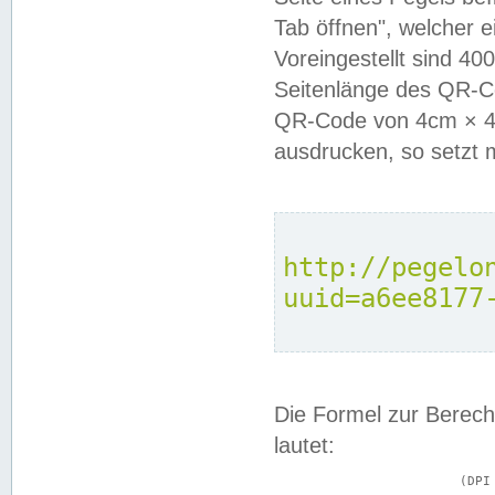
Tab öffnen", welcher 
Voreingestellt sind 4
Seitenlänge des QR-C
QR-Code von 4cm × 4c
ausdrucken, so setzt 
http://pegelo
uuid=a6ee8177
Die Formel zur Berech
lautet:
			(DPI × Druckkantenlänge in cm) ÷ 2,54 = Kantenlänge in Pixel
