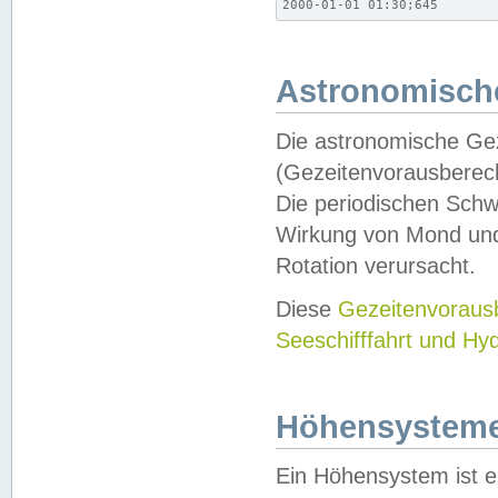
2000-01-01 01:30;645
Astronomische
Die astronomische Gez
(Gezeitenvorausberec
Die periodischen Schw
Wirkung von Mond und
Rotation verursacht.
Diese
Gezeitenvorau
Seeschifffahrt und Hy
Höhensystem
Ein Höhensystem ist e