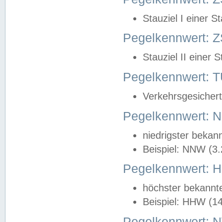
Stauziel I einer S
Pegelkennwert: Z
Stauziel II einer 
Pegelkennwert:
Verkehrsgesichert
Pegelkennwert:
niedrigster bekan
Beispiel: NNW (3
Pegelkennwert:
höchster bekannt
Beispiel: HHW (1
Pegelkennwert: 