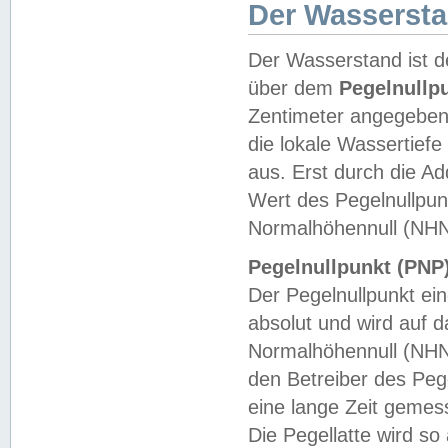
Der Wasserst
Der Wasserstand ist d
über dem
Pegelnullp
Zentimeter angegeben
die lokale Wassertie
aus. Erst durch die A
Wert des Pegelnullpun
Normalhöhennull (NHN
Pegelnullpunkt (PNP)
Der Pegelnullpunkt ei
absolut und wird auf
Normalhöhennull (NHN
den Betreiber des Pege
eine lange Zeit geme
Die Pegellatte wird s