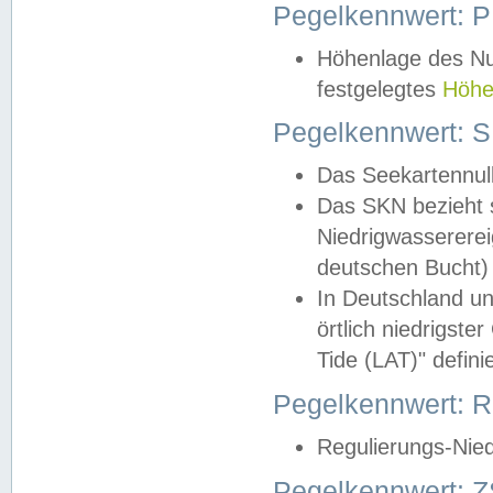
Pegelkennwert: 
Höhenlage des Nul
festgelegtes
Höhe
Pegelkennwert: 
Das Seekartennull
Das SKN bezieht s
Niedrigwassererei
deutschen Bucht) 
In Deutschland un
örtlich niedrigst
Tide (LAT)" definie
Pegelkennwert:
Regulierungs-Nie
Pegelkennwert: Z