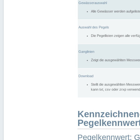
Gewässerauswahl
Alle Gewässer werden aufgelist
Auswahl des Pegels
Die Pegellisten zeigen alle ver
Ganglinien
Zeigt die ausgewählten Messwer
Download
Stellt die ausgewählten Messwer
kann txt, csv oder zrxp verwen
Kennzeichnen
Pegelkennwer
Pegelkennwert: 