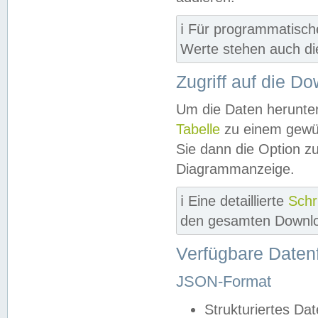
ℹ️ Für programmatisch
Werte stehen auch d
Zugriff auf die D
Um die Daten herunter
Tabelle
zu einem gewün
Sie dann die Option z
Diagrammanzeige.
ℹ️ Eine detaillierte
Schr
den gesamten Downlo
Verfügbare Daten
JSON-Format
Strukturiertes Da