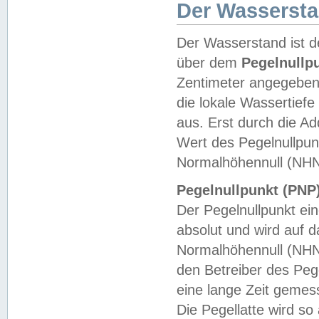
Der Wasserst
Der Wasserstand ist d
über dem
Pegelnullp
Zentimeter angegeben
die lokale Wassertie
aus. Erst durch die A
Wert des Pegelnullpun
Normalhöhennull (NHN
Pegelnullpunkt (PNP)
Der Pegelnullpunkt ei
absolut und wird auf
Normalhöhennull (NHN
den Betreiber des Pege
eine lange Zeit geme
Die Pegellatte wird s