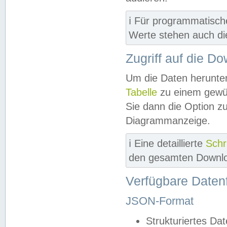
ℹ️ Für programmatisch
Werte stehen auch d
Zugriff auf die D
Um die Daten herunter
Tabelle
zu einem gewün
Sie dann die Option z
Diagrammanzeige.
ℹ️ Eine detaillierte
Schr
den gesamten Downlo
Verfügbare Daten
JSON-Format
Strukturiertes Da