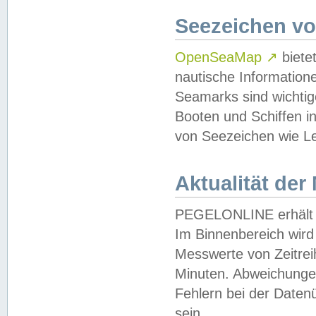
Seezeichen v
OpenSeaMap
↗
biete
nautische Information
Seamarks sind wichtig
Booten und Schiffen i
von Seezeichen wie Le
Aktualität der
PEGELONLINE erhält u
Im Binnenbereich wird 
Messwerte von Zeitreih
Minuten. Abweichungen
Fehlern bei der Daten
sein.