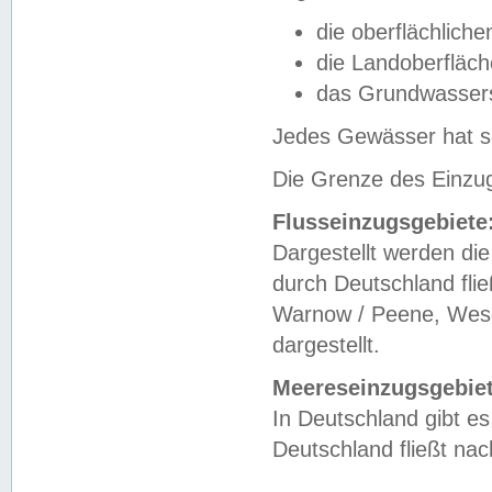
die oberflächlich
die Landoberfläc
das Grundwasser
Jedes Gewässer hat se
Die Grenze des Einzug
Flusseinzugsgebiete
Dargestellt werden die
durch Deutschland fli
Warnow / Peene, Weser
dargestellt.
Meereseinzugsgebiet
In Deutschland gibt 
Deutschland fließt n