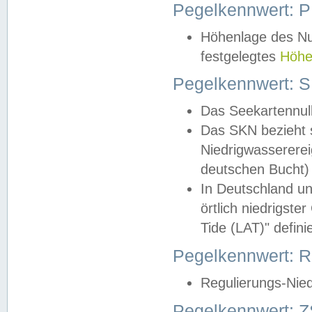
Pegelkennwert: 
Höhenlage des Nul
festgelegtes
Höhe
Pegelkennwert: 
Das Seekartennull
Das SKN bezieht s
Niedrigwassererei
deutschen Bucht) 
In Deutschland un
örtlich niedrigst
Tide (LAT)" definie
Pegelkennwert:
Regulierungs-Nie
Pegelkennwert: Z