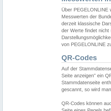
Über PEGELONLINE wer
Messwerten der Bundes
derzeit klassische Da
der Werte findet nicht 
Darstellungsmöglichkei
von PEGELONLINE zu 
QR-Codes
Auf der Stammdatensei
Seite anzeigen" ein Q
Stammdatenseite enthä
gescannt, so wird man
QR-Codes können auc
Seite eines Pegels be