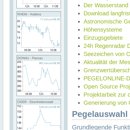
Der Wasserstand
Download langfris
RHEIN - Koblenz
Astronomische Gez
Höhensysteme
Einzugsgebiete
24h Regenradar
Seezeichen von 
DONAU - Passau
Aktualität der Me
Grenzwertübersch
PEGELONLINE-Di
Open Source Projek
Projektarbeit zur
Generierung von 
ODER - Eisenhüttenstadt
Pegelauswahl 
Grundlegende Funkti