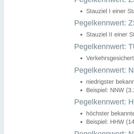
Stauziel I einer S
Pegelkennwert: Z
Stauziel II einer 
Pegelkennwert:
Verkehrsgesichert
Pegelkennwert:
niedrigster bekan
Beispiel: NNW (3
Pegelkennwert:
höchster bekannt
Beispiel: HHW (1
Pegelkennwert: 