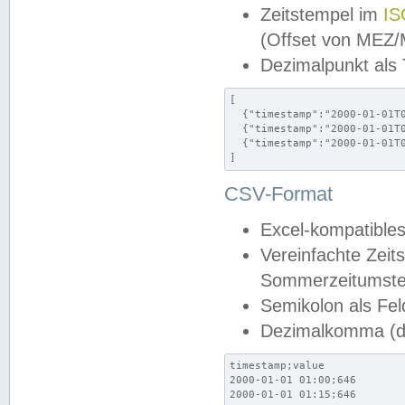
Zeitstempel im
IS
(Offset von MEZ
Dezimalpunkt als
[

  {"timestamp":"2000-01-01T0
  {"timestamp":"2000-01-01T0
  {"timestamp":"2000-01-01T0
]
CSV-Format
Excel-kompatibles
Vereinfachte Zeit
Sommerzeitumstel
Semikolon als Fel
Dezimalkomma (de
timestamp;value

2000-01-01 01:00;646

2000-01-01 01:15;646
