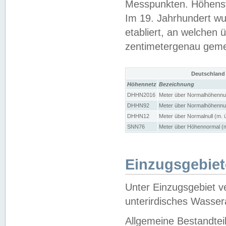
Messpunkten. Höhensy
Im 19. Jahrhundert wu
etabliert, an welchen 
zentimetergenau gem
Deutschland
Höhennetz
Bezeichnung
DHHN2016
Meter über Normalhöhennul
DHHN92
Meter über Normalhöhennul
DHHN12
Meter über Normalnull (m. 
SNN76
Meter über Höhennormal (m
Einzugsgebiet
Unter Einzugsgebiet v
unterirdisches Wasser
Allgemeine Bestandtei