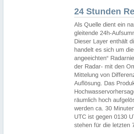
24 Stunden R
Als Quelle dient ein n
gleitende 24h-Aufsum
Dieser Layer enthält
handelt es sich um di
angeeichten“ Radarnie
der Radar- mit den O
Mittelung von Differe
Auflösung. Das Produk
Hochwasservorhersagez
räumlich hoch aufgelö
werden ca. 30 Minuten
UTC ist gegen 0130 UTC
stehen für die letzten