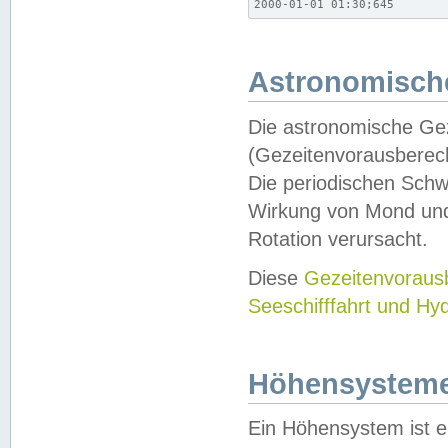
2000-01-01 01:30;645
Astronomische
Die astronomische Gez
(Gezeitenvorausberec
Die periodischen Schw
Wirkung von Mond und
Rotation verursacht.
Diese
Gezeitenvorau
Seeschifffahrt und Hy
Höhensystem
Ein Höhensystem ist e