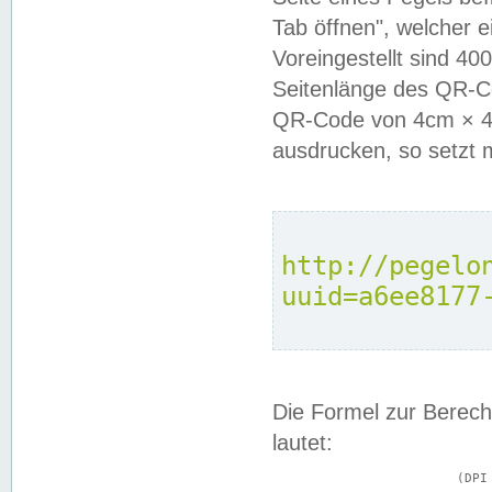
Tab öffnen", welcher 
Voreingestellt sind 4
Seitenlänge des QR-C
QR-Code von 4cm × 4c
ausdrucken, so setzt 
http://pegelo
uuid=a6ee8177
Die Formel zur Berech
lautet:
			(DPI × Druckkantenlänge in cm) ÷ 2,54 = Kantenlänge in Pixel
