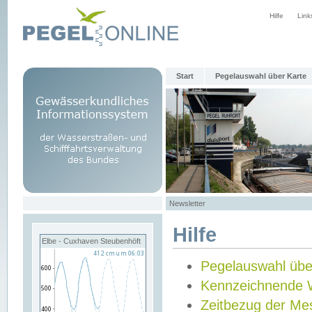
Hilfe
Link
Start
Pegelauswahl über Karte
Newsletter
Hilfe
Elbe - Cuxhaven Steubenhöft
Pegelauswahl übe
Kennzeichnende 
Zeitbezug der Me