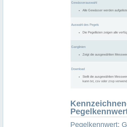
Gewässerauswahl
Alle Gewässer werden aufgelist
Auswahl des Pegels
Die Pegellisten zeigen alle ver
Ganglinien
Zeigt die ausgewählten Messwer
Download
Stellt die ausgewählten Messwer
kann txt, csv oder zrxp verwen
Kennzeichnen
Pegelkennwer
Pegelkennwert: 