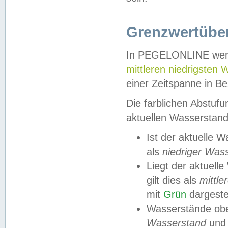
Grenzwertüber
In PEGELONLINE werde
mittleren niedrigsten
einer Zeitspanne in Be
Die farblichen Abstuf
aktuellen Wasserstand
Ist der aktuelle 
als
niedriger Was
Liegt der aktue
gilt dies als
mittle
mit
Grün
dargestel
Wasserstände obe
Wasserstand
und