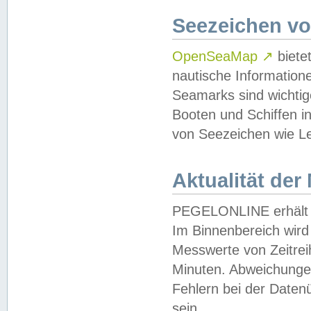
Seezeichen v
OpenSeaMap
↗
biete
nautische Information
Seamarks sind wichtig
Booten und Schiffen i
von Seezeichen wie Le
Aktualität der
PEGELONLINE erhält u
Im Binnenbereich wird 
Messwerte von Zeitreih
Minuten. Abweichungen
Fehlern bei der Daten
sein.