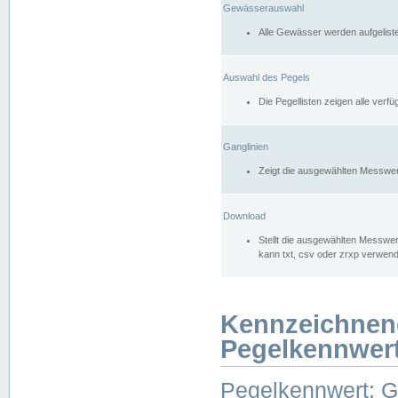
Gewässerauswahl
Alle Gewässer werden aufgelist
Auswahl des Pegels
Die Pegellisten zeigen alle ver
Ganglinien
Zeigt die ausgewählten Messwer
Download
Stellt die ausgewählten Messwer
kann txt, csv oder zrxp verwen
Kennzeichnen
Pegelkennwer
Pegelkennwert: 