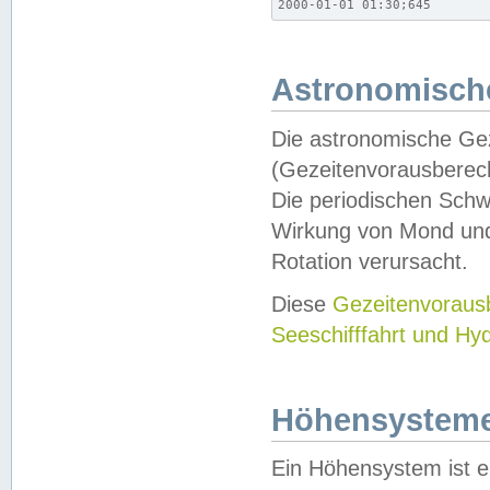
2000-01-01 01:30;645
Astronomische
Die astronomische Gez
(Gezeitenvorausberec
Die periodischen Schw
Wirkung von Mond und
Rotation verursacht.
Diese
Gezeitenvorau
Seeschifffahrt und Hy
Höhensystem
Ein Höhensystem ist e