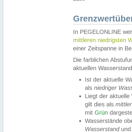
Grenzwertüber
In PEGELONLINE werde
mittleren niedrigsten
einer Zeitspanne in Be
Die farblichen Abstuf
aktuellen Wasserstand
Ist der aktuelle 
als
niedriger Was
Liegt der aktue
gilt dies als
mittle
mit
Grün
dargestel
Wasserstände obe
Wasserstand
und