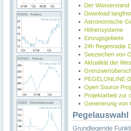
Der Wasserstand
Download langfris
RHEIN - Koblenz
Astronomische Gez
Höhensysteme
Einzugsgebiete
24h Regenradar
Seezeichen von 
DONAU - Passau
Aktualität der Me
Grenzwertübersch
PEGELONLINE-Di
Open Source Projek
Projektarbeit zur
Generierung von 
ODER - Eisenhüttenstadt
Pegelauswahl 
Grundlegende Funkti