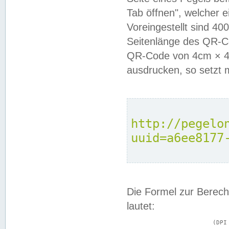
Tab öffnen", welcher 
Voreingestellt sind 4
Seitenlänge des QR-C
QR-Code von 4cm × 4c
ausdrucken, so setzt 
http://pegelo
uuid=a6ee8177
Die Formel zur Berech
lautet:
			(DPI × Druckkantenlänge in cm) ÷ 2,54 = Kantenlänge in Pixel
