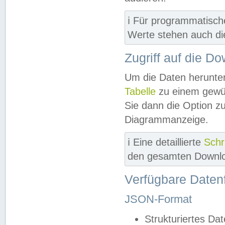
ℹ️ Für programmatisch
Werte stehen auch d
Zugriff auf die D
Um die Daten herunter
Tabelle
zu einem gewün
Sie dann die Option z
Diagrammanzeige.
ℹ️ Eine detaillierte
Schr
den gesamten Downlo
Verfügbare Daten
JSON-Format
Strukturiertes Da