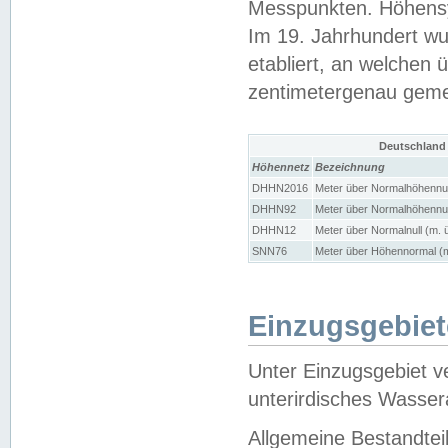
Messpunkten. Höhensy
Im 19. Jahrhundert wu
etabliert, an welchen 
zentimetergenau gem
Deutschland
Höhennetz
Bezeichnung
DHHN2016
Meter über Normalhöhennul
DHHN92
Meter über Normalhöhennul
DHHN12
Meter über Normalnull (m. 
SNN76
Meter über Höhennormal (m
Einzugsgebiet
Unter Einzugsgebiet v
unterirdisches Wasser
Allgemeine Bestandtei