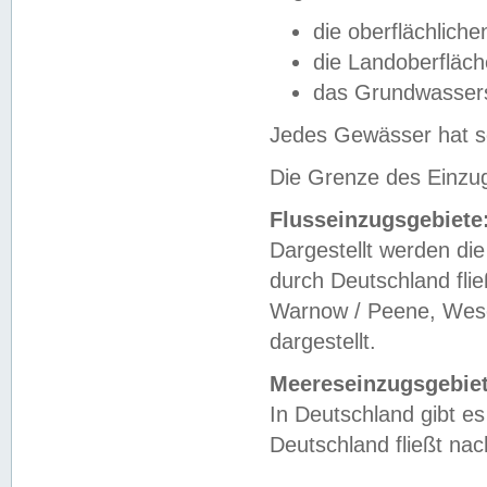
die oberflächlich
die Landoberfläc
das Grundwasser
Jedes Gewässer hat se
Die Grenze des Einzug
Flusseinzugsgebiete
Dargestellt werden die
durch Deutschland fli
Warnow / Peene, Weser
dargestellt.
Meereseinzugsgebiet
In Deutschland gibt 
Deutschland fließt n