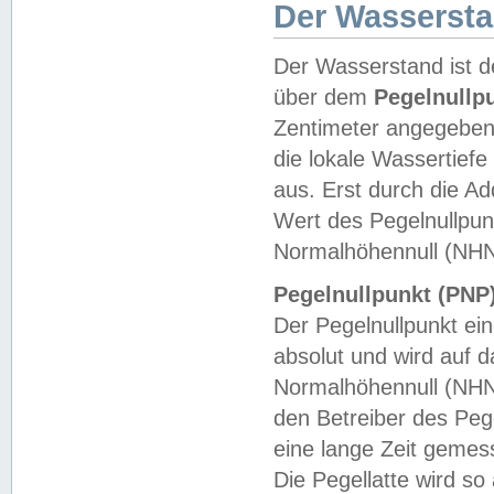
Der Wasserst
Der Wasserstand ist d
über dem
Pegelnullp
Zentimeter angegeben
die lokale Wassertie
aus. Erst durch die A
Wert des Pegelnullpun
Normalhöhennull (NHN
Pegelnullpunkt (PNP)
Der Pegelnullpunkt ei
absolut und wird auf
Normalhöhennull (NHN
den Betreiber des Pege
eine lange Zeit geme
Die Pegellatte wird s