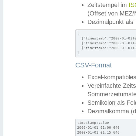
Zeitstempel im
IS
(Offset von MEZ
Dezimalpunkt als
[

  {"timestamp":"2000-01-01T0
  {"timestamp":"2000-01-01T0
  {"timestamp":"2000-01-01T0
]
CSV-Format
Excel-kompatibles
Vereinfachte Zeit
Sommerzeitumstel
Semikolon als Fel
Dezimalkomma (de
timestamp;value

2000-01-01 01:00;646

2000-01-01 01:15;646
