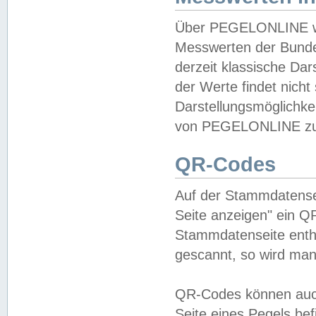
Über PEGELONLINE wer
Messwerten der Bundes
derzeit klassische Da
der Werte findet nicht 
Darstellungsmöglichkei
von PEGELONLINE zu 
QR-Codes
Auf der Stammdatensei
Seite anzeigen" ein Q
Stammdatenseite enthä
gescannt, so wird man
QR-Codes können auc
Seite eines Pegels be