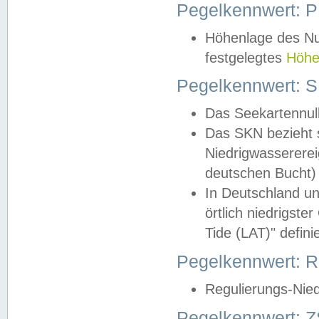
Pegelkennwert: 
Höhenlage des Nul
festgelegtes
Höhe
Pegelkennwert: 
Das Seekartennull
Das SKN bezieht s
Niedrigwassererei
deutschen Bucht) 
In Deutschland un
örtlich niedrigst
Tide (LAT)" definie
Pegelkennwert:
Regulierungs-Nie
Pegelkennwert: Z