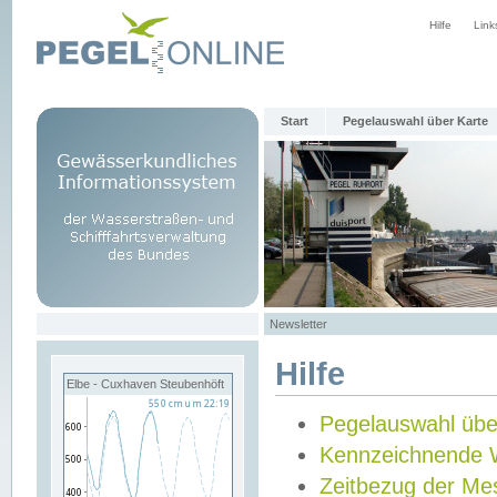
Hilfe
Link
Start
Pegelauswahl über Karte
Newsletter
Hilfe
Elbe - Cuxhaven Steubenhöft
Pegelauswahl übe
Kennzeichnende 
Zeitbezug der Me