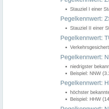
Stauziel I einer S
Pegelkennwert: Z
Stauziel II einer 
Pegelkennwert:
Verkehrsgesichert
Pegelkennwert:
niedrigster bekan
Beispiel: NNW (3
Pegelkennwert:
höchster bekannt
Beispiel: HHW (1
Pegelkennwert: 