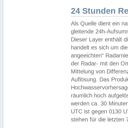
24 Stunden R
Als Quelle dient ein n
gleitende 24h-Aufsum
Dieser Layer enthält
handelt es sich um di
angeeichten“ Radarnie
der Radar- mit den O
Mittelung von Differe
Auflösung. Das Produk
Hochwasservorhersagez
räumlich hoch aufgelö
werden ca. 30 Minuten
UTC ist gegen 0130 UTC
stehen für die letzten