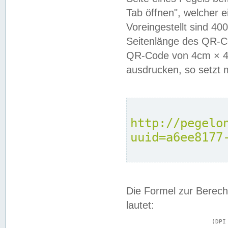
Tab öffnen", welcher 
Voreingestellt sind 4
Seitenlänge des QR-C
QR-Code von 4cm × 4c
ausdrucken, so setzt 
http://pegelo
uuid=a6ee8177
Die Formel zur Berech
lautet:
			(DPI × Druckkantenlänge in cm) ÷ 2,54 = Kantenlänge in Pixel
