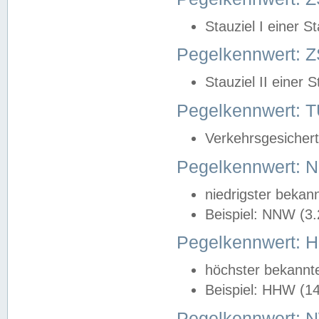
Stauziel I einer S
Pegelkennwert: Z
Stauziel II einer 
Pegelkennwert:
Verkehrsgesichert
Pegelkennwert:
niedrigster bekan
Beispiel: NNW (3
Pegelkennwert:
höchster bekannt
Beispiel: HHW (1
Pegelkennwert: 