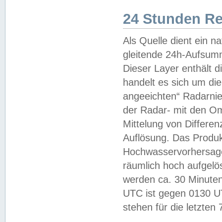
24 Stunden R
Als Quelle dient ein n
gleitende 24h-Aufsum
Dieser Layer enthält
handelt es sich um di
angeeichten“ Radarnie
der Radar- mit den O
Mittelung von Differe
Auflösung. Das Produk
Hochwasservorhersagez
räumlich hoch aufgelö
werden ca. 30 Minuten
UTC ist gegen 0130 UTC
stehen für die letzten