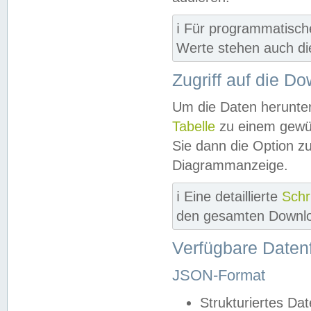
ℹ️ Für programmatisch
Werte stehen auch d
Zugriff auf die D
Um die Daten herunter
Tabelle
zu einem gewün
Sie dann die Option z
Diagrammanzeige.
ℹ️ Eine detaillierte
Schr
den gesamten Downlo
Verfügbare Daten
JSON-Format
Strukturiertes Da