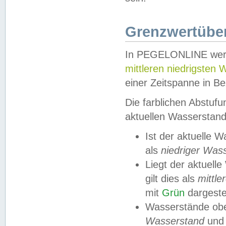
Grenzwertüber
In PEGELONLINE werde
mittleren niedrigsten
einer Zeitspanne in Be
Die farblichen Abstuf
aktuellen Wasserstand
Ist der aktuelle 
als
niedriger Was
Liegt der aktue
gilt dies als
mittle
mit
Grün
dargestel
Wasserstände obe
Wasserstand
und