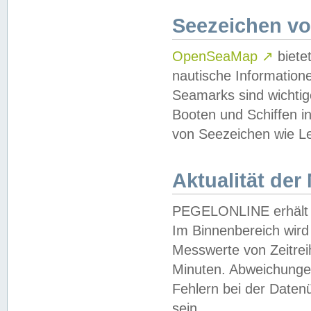
Seezeichen v
OpenSeaMap
↗
biete
nautische Information
Seamarks sind wichtig
Booten und Schiffen i
von Seezeichen wie Le
Aktualität der
PEGELONLINE erhält u
Im Binnenbereich wird 
Messwerte von Zeitreih
Minuten. Abweichungen
Fehlern bei der Daten
sein.