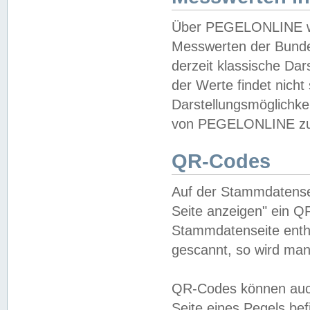
Über PEGELONLINE wer
Messwerten der Bundes
derzeit klassische Da
der Werte findet nicht 
Darstellungsmöglichkei
von PEGELONLINE zu 
QR-Codes
Auf der Stammdatensei
Seite anzeigen" ein Q
Stammdatenseite enthä
gescannt, so wird man
QR-Codes können auc
Seite eines Pegels be