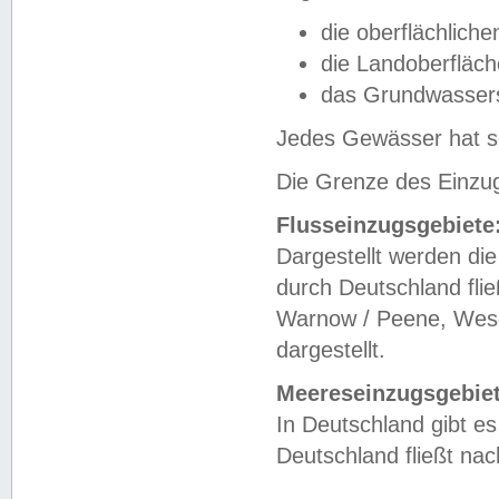
die oberflächlich
die Landoberfläc
das Grundwasser
Jedes Gewässer hat se
Die Grenze des Einzug
Flusseinzugsgebiete
Dargestellt werden die
durch Deutschland fli
Warnow / Peene, Weser
dargestellt.
Meereseinzugsgebiet
In Deutschland gibt 
Deutschland fließt n