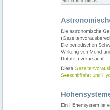
2000-01-01 01:30;645
Astronomische
Die astronomische Gez
(Gezeitenvorausberec
Die periodischen Schw
Wirkung von Mond und
Rotation verursacht.
Diese
Gezeitenvorau
Seeschifffahrt und Hy
Höhensystem
Ein Höhensystem ist e