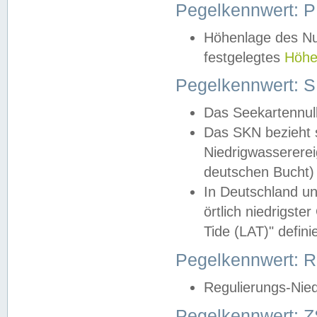
Pegelkennwert: 
Höhenlage des Nul
festgelegtes
Höhe
Pegelkennwert: 
Das Seekartennull
Das SKN bezieht s
Niedrigwassererei
deutschen Bucht) 
In Deutschland un
örtlich niedrigst
Tide (LAT)" definie
Pegelkennwert:
Regulierungs-Nie
Pegelkennwert: Z