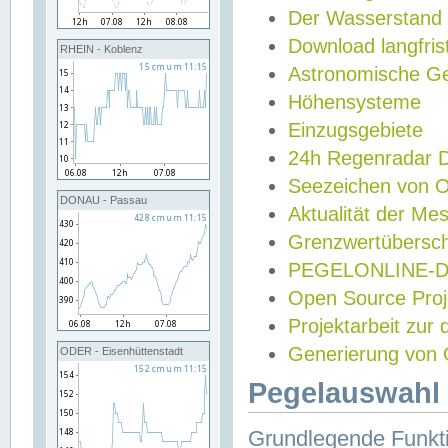
Der Wasserstand
Download langfris
RHEIN - Koblenz
Astronomische Gez
Höhensysteme
Einzugsgebiete
24h Regenradar
Seezeichen von 
DONAU - Passau
Aktualität der Me
Grenzwertübersch
PEGELONLINE-Di
Open Source Projek
Projektarbeit zur
Generierung von 
ODER - Eisenhüttenstadt
Pegelauswahl 
Grundlegende Funkti