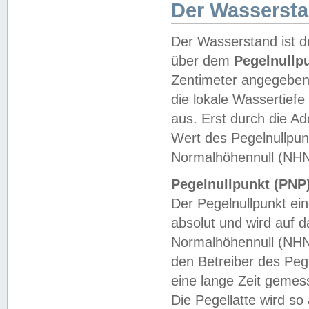
Der Wasserst
Der Wasserstand ist d
über dem
Pegelnullp
Zentimeter angegeben
die lokale Wassertie
aus. Erst durch die A
Wert des Pegelnullpun
Normalhöhennull (NHN
Pegelnullpunkt (PNP)
Der Pegelnullpunkt ei
absolut und wird auf
Normalhöhennull (NHN
den Betreiber des Pege
eine lange Zeit geme
Die Pegellatte wird s