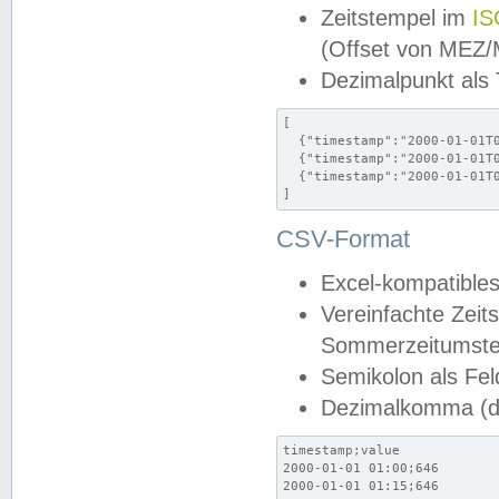
Zeitstempel im
IS
(Offset von MEZ
Dezimalpunkt als
[

  {"timestamp":"2000-01-01T0
  {"timestamp":"2000-01-01T0
  {"timestamp":"2000-01-01T0
]
CSV-Format
Excel-kompatibles
Vereinfachte Zeit
Sommerzeitumstel
Semikolon als Fel
Dezimalkomma (de
timestamp;value

2000-01-01 01:00;646

2000-01-01 01:15;646
