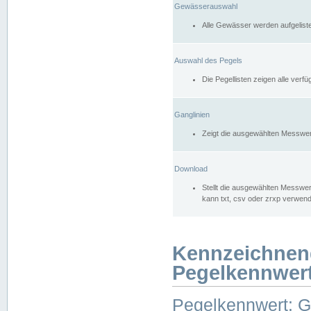
Gewässerauswahl
Alle Gewässer werden aufgelist
Auswahl des Pegels
Die Pegellisten zeigen alle ver
Ganglinien
Zeigt die ausgewählten Messwer
Download
Stellt die ausgewählten Messwer
kann txt, csv oder zrxp verwen
Kennzeichnen
Pegelkennwer
Pegelkennwert: 