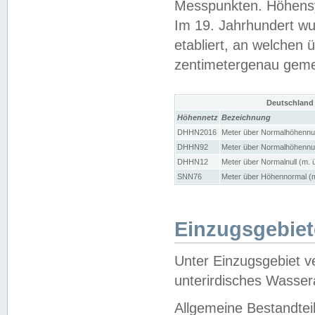
Messpunkten. Höhensy
Im 19. Jahrhundert wu
etabliert, an welchen 
zentimetergenau gem
Deutschland
Höhennetz
Bezeichnung
DHHN2016
Meter über Normalhöhennul
DHHN92
Meter über Normalhöhennul
DHHN12
Meter über Normalnull (m. 
SNN76
Meter über Höhennormal (m
Einzugsgebiet
Unter Einzugsgebiet v
unterirdisches Wasser
Allgemeine Bestandtei