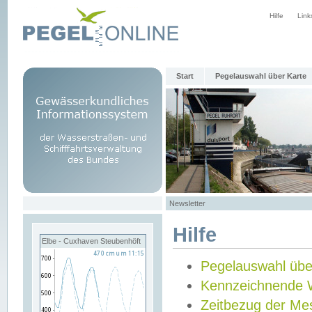
Hilfe
Link
Start
Pegelauswahl über Karte
Newsletter
Hilfe
Elbe - Cuxhaven Steubenhöft
Pegelauswahl übe
Kennzeichnende 
Zeitbezug der Me