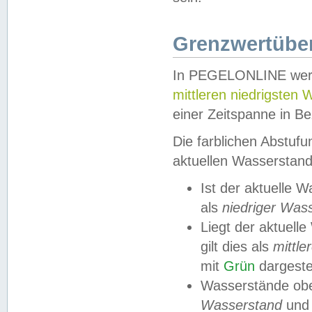
Grenzwertüber
In PEGELONLINE werde
mittleren niedrigsten
einer Zeitspanne in Be
Die farblichen Abstuf
aktuellen Wasserstand
Ist der aktuelle 
als
niedriger Was
Liegt der aktue
gilt dies als
mittle
mit
Grün
dargestel
Wasserstände obe
Wasserstand
und