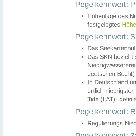
Pegelkennwert: 
Höhenlage des Nul
festgelegtes
Höhe
Pegelkennwert: 
Das Seekartennull
Das SKN bezieht s
Niedrigwassererei
deutschen Bucht) 
In Deutschland un
örtlich niedrigst
Tide (LAT)" definie
Pegelkennwert:
Regulierungs-Nie
Pegelkennwert: Z