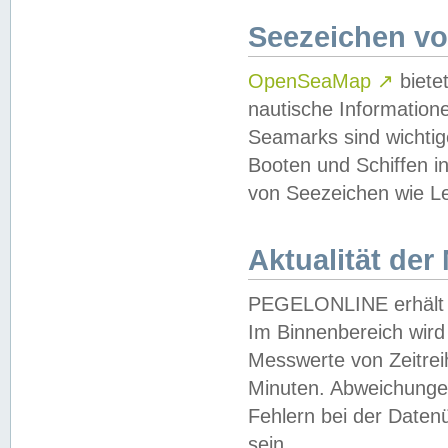
Seezeichen v
OpenSeaMap
↗
biete
nautische Information
Seamarks sind wichtig
Booten und Schiffen i
von Seezeichen wie Le
Aktualität der
PEGELONLINE erhält u
Im Binnenbereich wird 
Messwerte von Zeitreih
Minuten. Abweichungen
Fehlern bei der Daten
sein.