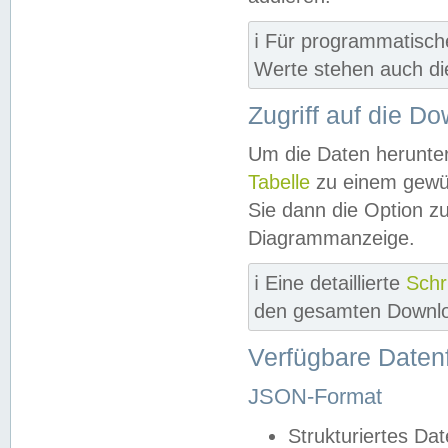
ℹ️ Für programmatisch
Werte stehen auch d
Zugriff auf die D
Um die Daten herunter
Tabelle
zu einem gewün
Sie dann die Option z
Diagrammanzeige.
ℹ️ Eine detaillierte
Schr
den gesamten Downlo
Verfügbare Daten
JSON-Format
Strukturiertes Da