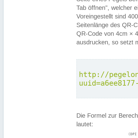
Tab öffnen", welcher 
Voreingestellt sind 4
Seitenlänge des QR-C
QR-Code von 4cm × 4c
ausdrucken, so setzt 
http://pegelo
uuid=a6ee8177
Die Formel zur Berech
lautet:
			(DPI × Druckkantenlänge in cm) ÷ 2,54 = Kantenlänge in Pixel
