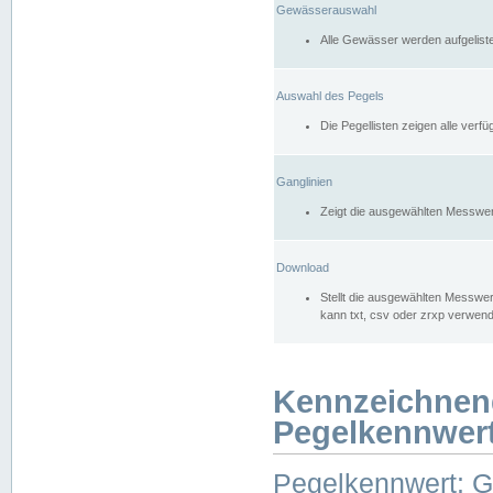
Gewässerauswahl
Alle Gewässer werden aufgelist
Auswahl des Pegels
Die Pegellisten zeigen alle ver
Ganglinien
Zeigt die ausgewählten Messwer
Download
Stellt die ausgewählten Messwer
kann txt, csv oder zrxp verwen
Kennzeichnen
Pegelkennwer
Pegelkennwert: 