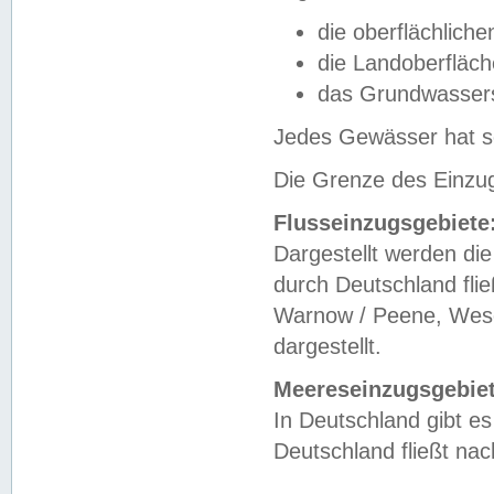
die oberflächlich
die Landoberfläc
das Grundwasser
Jedes Gewässer hat se
Die Grenze des Einzug
Flusseinzugsgebiete
Dargestellt werden die
durch Deutschland fli
Warnow / Peene, Weser
dargestellt.
Meereseinzugsgebiet
In Deutschland gibt 
Deutschland fließt n