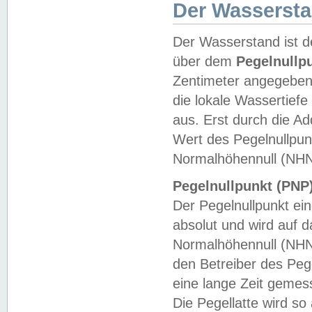
Der Wasserst
Der Wasserstand ist d
über dem
Pegelnullp
Zentimeter angegeben
die lokale Wassertie
aus. Erst durch die A
Wert des Pegelnullpun
Normalhöhennull (NHN
Pegelnullpunkt (PNP)
Der Pegelnullpunkt ei
absolut und wird auf
Normalhöhennull (NHN
den Betreiber des Pege
eine lange Zeit geme
Die Pegellatte wird s