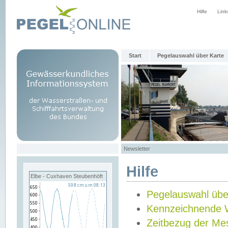
Hilfe
Link
Start
Pegelauswahl über Karte
Newsletter
Hilfe
Elbe - Cuxhaven Steubenhöft
Pegelauswahl übe
Kennzeichnende 
Zeitbezug der Me