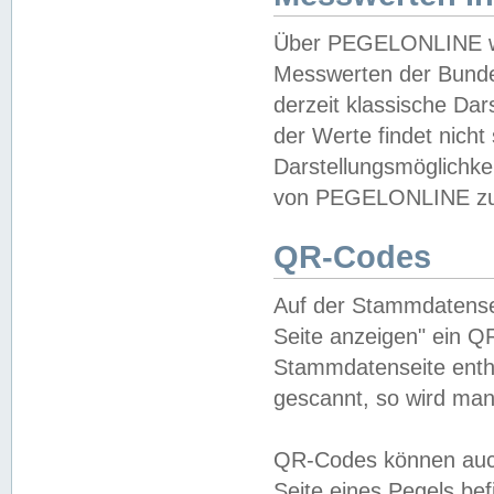
Über PEGELONLINE wer
Messwerten der Bundes
derzeit klassische Da
der Werte findet nicht 
Darstellungsmöglichkei
von PEGELONLINE zu 
QR-Codes
Auf der Stammdatensei
Seite anzeigen" ein Q
Stammdatenseite enthä
gescannt, so wird man
QR-Codes können auc
Seite eines Pegels be