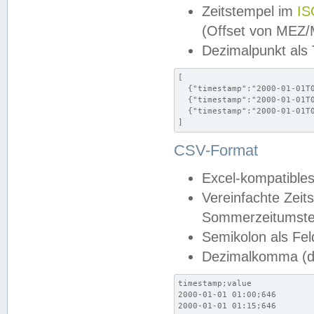
Zeitstempel im
IS
(Offset von MEZ
Dezimalpunkt als
[

  {"timestamp":"2000-01-01T0
  {"timestamp":"2000-01-01T0
  {"timestamp":"2000-01-01T0
]
CSV-Format
Excel-kompatibles
Vereinfachte Zeit
Sommerzeitumstel
Semikolon als Fel
Dezimalkomma (de
timestamp;value

2000-01-01 01:00;646

2000-01-01 01:15;646
