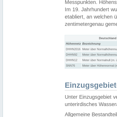
Messpunkten. Höhensy
Im 19. Jahrhundert wu
etabliert, an welchen 
zentimetergenau gem
Deutschland
Höhennetz
Bezeichnung
DHHN2016
Meter über Normalhöhennul
DHHN92
Meter über Normalhöhennul
DHHN12
Meter über Normalnull (m. 
SNN76
Meter über Höhennormal (m
Einzugsgebiet
Unter Einzugsgebiet v
unterirdisches Wasser
Allgemeine Bestandtei