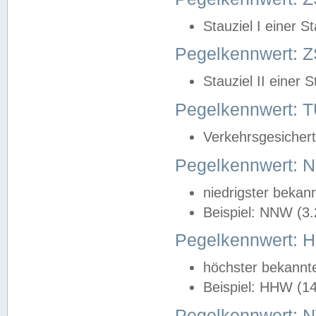
Stauziel I einer S
Pegelkennwert: Z
Stauziel II einer 
Pegelkennwert:
Verkehrsgesichert
Pegelkennwert:
niedrigster bekan
Beispiel: NNW (3
Pegelkennwert:
höchster bekannt
Beispiel: HHW (1
Pegelkennwert: 