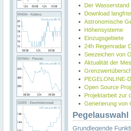
Der Wasserstand
Download langfris
RHEIN - Koblenz
Astronomische Gez
Höhensysteme
Einzugsgebiete
24h Regenradar
Seezeichen von 
DONAU - Passau
Aktualität der Me
Grenzwertübersch
PEGELONLINE-Di
Open Source Projek
Projektarbeit zur
Generierung von 
ODER - Eisenhüttenstadt
Pegelauswahl 
Grundlegende Funkti