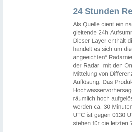
24 Stunden R
Als Quelle dient ein n
gleitende 24h-Aufsum
Dieser Layer enthält
handelt es sich um di
angeeichten“ Radarnie
der Radar- mit den O
Mittelung von Differe
Auflösung. Das Produk
Hochwasservorhersagez
räumlich hoch aufgelö
werden ca. 30 Minuten
UTC ist gegen 0130 UTC
stehen für die letzten