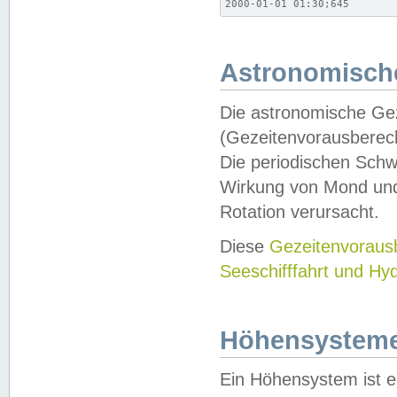
2000-01-01 01:30;645
Astronomische
Die astronomische Gez
(Gezeitenvorausberec
Die periodischen Schw
Wirkung von Mond und
Rotation verursacht.
Diese
Gezeitenvorau
Seeschifffahrt und Hy
Höhensystem
Ein Höhensystem ist e