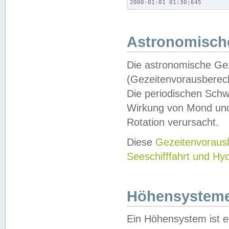
2000-01-01 01:30;645
Astronomische
Die astronomische Gez
(Gezeitenvorausberec
Die periodischen Schw
Wirkung von Mond und
Rotation verursacht.
Diese
Gezeitenvorau
Seeschifffahrt und Hy
Höhensystem
Ein Höhensystem ist e