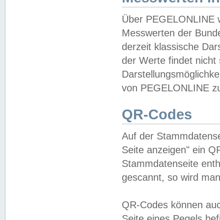
Über PEGELONLINE wer
Messwerten der Bundes
derzeit klassische Da
der Werte findet nicht 
Darstellungsmöglichkei
von PEGELONLINE zu 
QR-Codes
Auf der Stammdatensei
Seite anzeigen" ein Q
Stammdatenseite enthä
gescannt, so wird man
QR-Codes können auc
Seite eines Pegels be