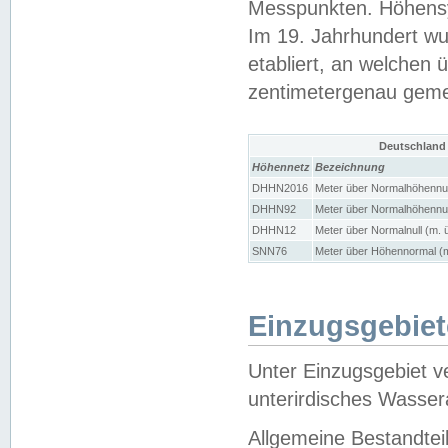
Messpunkten. Höhensy
Im 19. Jahrhundert wu
etabliert, an welchen 
zentimetergenau gem
Deutschland
Höhennetz
Bezeichnung
DHHN2016
Meter über Normalhöhennul
DHHN92
Meter über Normalhöhennul
DHHN12
Meter über Normalnull (m. 
SNN76
Meter über Höhennormal (m
Einzugsgebiet
Unter Einzugsgebiet v
unterirdisches Wasser
Allgemeine Bestandtei