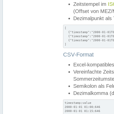
Zeitstempel im
IS
(Offset von MEZ
Dezimalpunkt als
[

  {"timestamp":"2000-01-01T0
  {"timestamp":"2000-01-01T0
  {"timestamp":"2000-01-01T0
]
CSV-Format
Excel-kompatibles
Vereinfachte Zeit
Sommerzeitumstel
Semikolon als Fel
Dezimalkomma (de
timestamp;value

2000-01-01 01:00;646

2000-01-01 01:15;646
