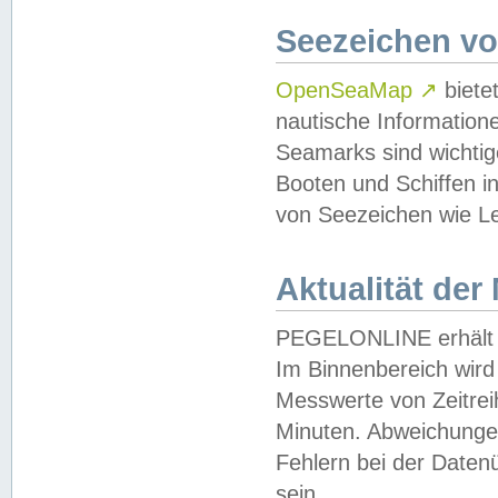
Seezeichen v
OpenSeaMap
↗
biete
nautische Information
Seamarks sind wichtig
Booten und Schiffen i
von Seezeichen wie Le
Aktualität der
PEGELONLINE erhält u
Im Binnenbereich wird 
Messwerte von Zeitreih
Minuten. Abweichungen
Fehlern bei der Daten
sein.