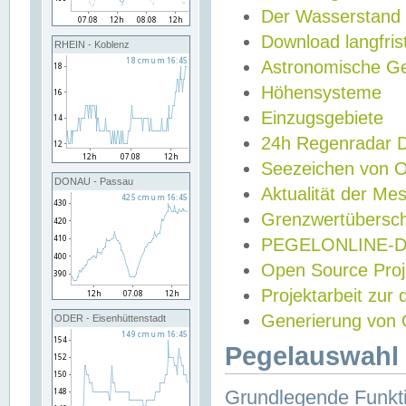
Der Wasserstand
Download langfris
RHEIN - Koblenz
Astronomische Gez
Höhensysteme
Einzugsgebiete
24h Regenradar
Seezeichen von 
DONAU - Passau
Aktualität der Me
Grenzwertübersch
PEGELONLINE-Di
Open Source Projek
Projektarbeit zur
Generierung von 
ODER - Eisenhüttenstadt
Pegelauswahl 
Grundlegende Funkti