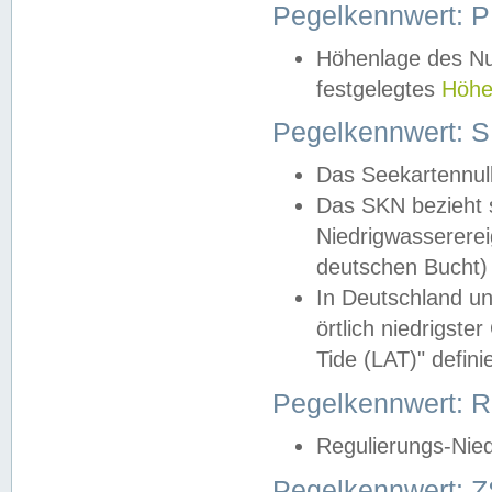
Pegelkennwert: 
Höhenlage des Nul
festgelegtes
Höhe
Pegelkennwert: 
Das Seekartennull
Das SKN bezieht s
Niedrigwassererei
deutschen Bucht) 
In Deutschland un
örtlich niedrigst
Tide (LAT)" definie
Pegelkennwert:
Regulierungs-Nie
Pegelkennwert: Z