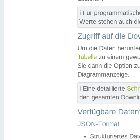
ℹ️ Für programmatisch
Werte stehen auch d
Zugriff auf die D
Um die Daten herunter
Tabelle
zu einem gewün
Sie dann die Option z
Diagrammanzeige.
ℹ️ Eine detaillierte
Schr
den gesamten Downlo
Verfügbare Daten
JSON-Format
Strukturiertes Da