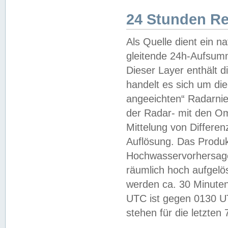
24 Stunden R
Als Quelle dient ein n
gleitende 24h-Aufsum
Dieser Layer enthält
handelt es sich um di
angeeichten“ Radarnie
der Radar- mit den O
Mittelung von Differe
Auflösung. Das Produk
Hochwasservorhersagez
räumlich hoch aufgelö
werden ca. 30 Minuten
UTC ist gegen 0130 UTC
stehen für die letzten