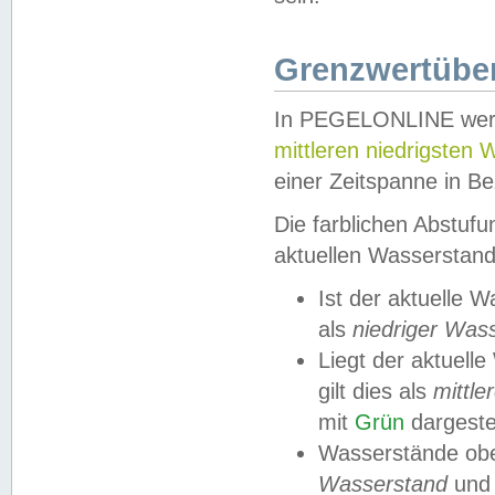
Grenzwertüber
In PEGELONLINE werde
mittleren niedrigsten
einer Zeitspanne in Be
Die farblichen Abstuf
aktuellen Wasserstand
Ist der aktuelle 
als
niedriger Was
Liegt der aktue
gilt dies als
mittle
mit
Grün
dargestel
Wasserstände obe
Wasserstand
und