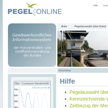
Hilfe
Link
Start
Pegelauswahl über Karte
Newsletter
Hilfe
Elbe - Cuxhaven Steubenhöft
Pegelauswahl übe
Kennzeichnende 
Zeitbezug der Me