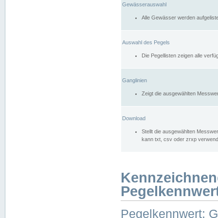
Gewässerauswahl
Alle Gewässer werden aufgelist
Auswahl des Pegels
Die Pegellisten zeigen alle ver
Ganglinien
Zeigt die ausgewählten Messwer
Download
Stellt die ausgewählten Messwer
kann txt, csv oder zrxp verwen
Kennzeichnen
Pegelkennwer
Pegelkennwert: 