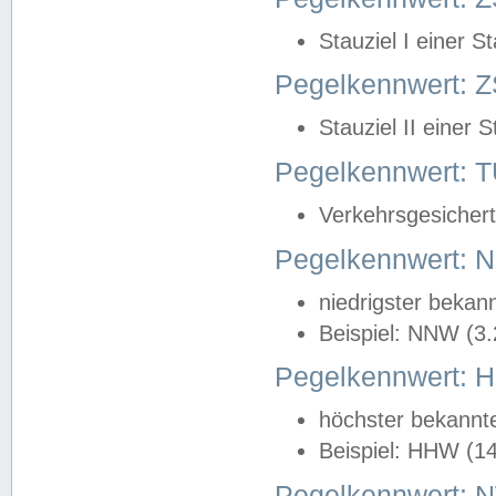
Stauziel I einer S
Pegelkennwert: Z
Stauziel II einer 
Pegelkennwert:
Verkehrsgesichert
Pegelkennwert:
niedrigster bekan
Beispiel: NNW (3
Pegelkennwert:
höchster bekannt
Beispiel: HHW (1
Pegelkennwert: 