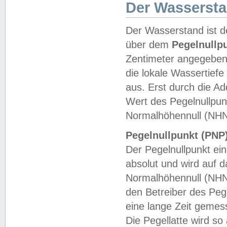
Der Wasserst
Der Wasserstand ist d
über dem
Pegelnullp
Zentimeter angegeben
die lokale Wassertie
aus. Erst durch die A
Wert des Pegelnullpun
Normalhöhennull (NHN
Pegelnullpunkt (PNP)
Der Pegelnullpunkt ei
absolut und wird auf
Normalhöhennull (NHN
den Betreiber des Pege
eine lange Zeit geme
Die Pegellatte wird s