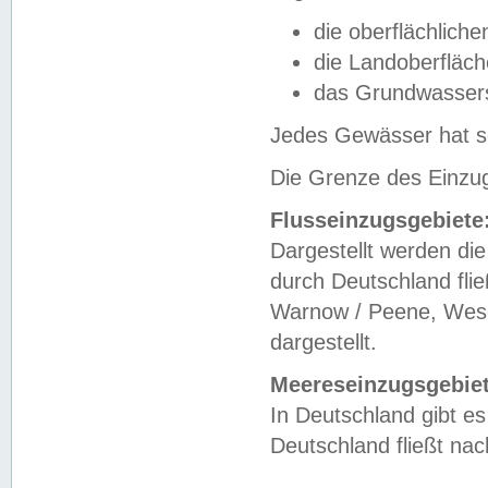
die oberflächlich
die Landoberfläc
das Grundwasser
Jedes Gewässer hat se
Die Grenze des Einzug
Flusseinzugsgebiete
Dargestellt werden die
durch Deutschland fli
Warnow / Peene, Weser
dargestellt.
Meereseinzugsgebiet
In Deutschland gibt 
Deutschland fließt n