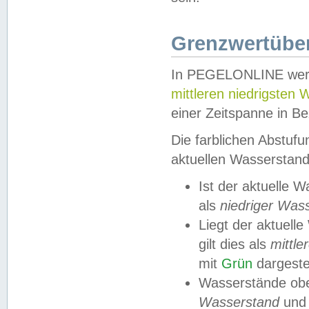
Grenzwertüber
In PEGELONLINE werde
mittleren niedrigsten
einer Zeitspanne in Be
Die farblichen Abstuf
aktuellen Wasserstand
Ist der aktuelle 
als
niedriger Was
Liegt der aktue
gilt dies als
mittle
mit
Grün
dargestel
Wasserstände obe
Wasserstand
und