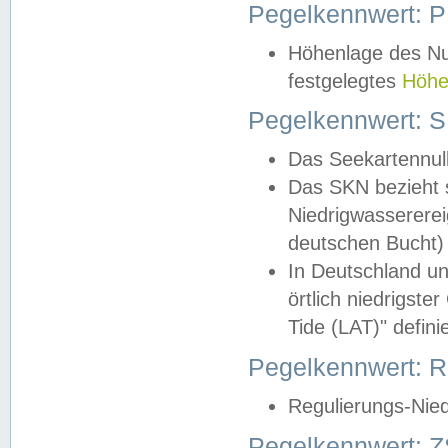
Pegelkennwert: 
Höhenlage des Nul
festgelegtes
Höhe
Pegelkennwert: 
Das Seekartennull
Das SKN bezieht s
Niedrigwassererei
deutschen Bucht) 
In Deutschland un
örtlich niedrigst
Tide (LAT)" definie
Pegelkennwert:
Regulierungs-Nie
Pegelkennwert: Z