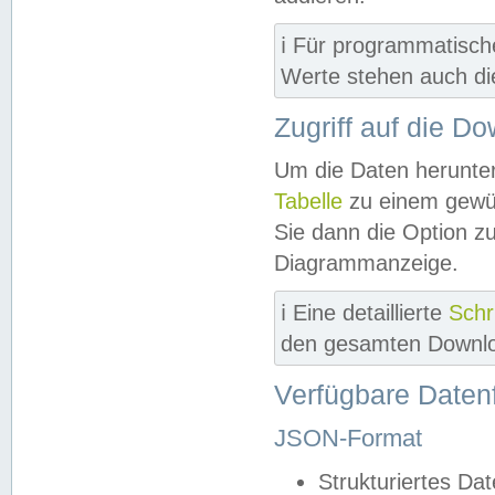
ℹ️ Für programmatisch
Werte stehen auch d
Zugriff auf die D
Um die Daten herunter
Tabelle
zu einem gewün
Sie dann die Option z
Diagrammanzeige.
ℹ️ Eine detaillierte
Schr
den gesamten Downlo
Verfügbare Daten
JSON-Format
Strukturiertes Da