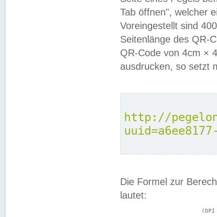
Tab öffnen", welcher 
Voreingestellt sind 4
Seitenlänge des QR-C
QR-Code von 4cm × 4c
ausdrucken, so setzt 
http://pegelo
uuid=a6ee8177
Die Formel zur Berech
lautet:
			(DPI × Druckkantenlänge in cm) ÷ 2,54 = Kantenlänge in Pixel
