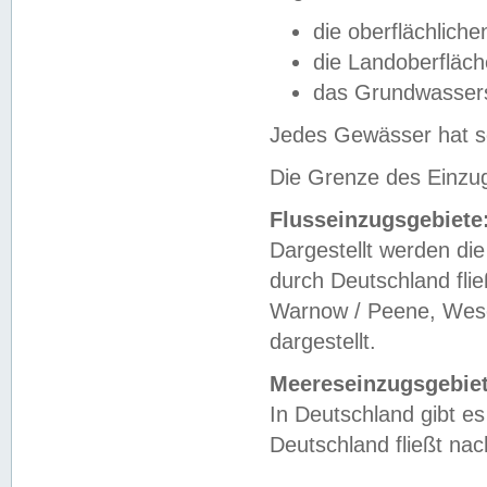
die oberflächlich
die Landoberfläc
das Grundwasser
Jedes Gewässer hat se
Die Grenze des Einzug
Flusseinzugsgebiete
Dargestellt werden die
durch Deutschland fli
Warnow / Peene, Weser
dargestellt.
Meereseinzugsgebiet
In Deutschland gibt 
Deutschland fließt n