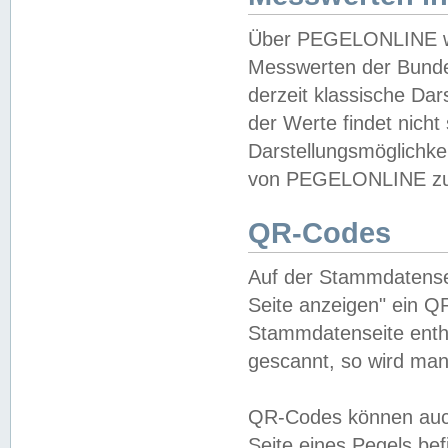
Über PEGELONLINE wer
Messwerten der Bundes
derzeit klassische Da
der Werte findet nicht 
Darstellungsmöglichkei
von PEGELONLINE zu 
QR-Codes
Auf der Stammdatensei
Seite anzeigen" ein Q
Stammdatenseite enthä
gescannt, so wird man
QR-Codes können auc
Seite eines Pegels be