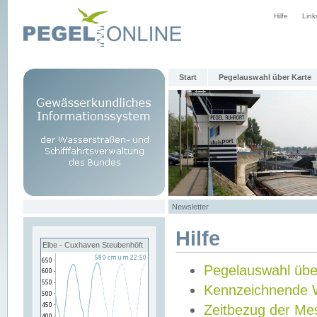
Hilfe
Link
Start
Pegelauswahl über Karte
Newsletter
Hilfe
Elbe - Cuxhaven Steubenhöft
Pegelauswahl übe
Kennzeichnende 
Zeitbezug der Me