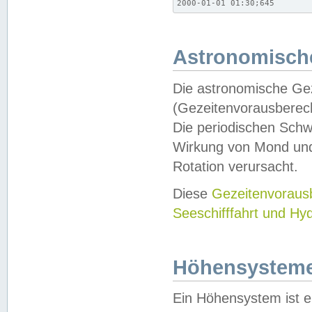
2000-01-01 01:30;645
Astronomische
Die astronomische Gez
(Gezeitenvorausberec
Die periodischen Schw
Wirkung von Mond und
Rotation verursacht.
Diese
Gezeitenvorau
Seeschifffahrt und Hy
Höhensystem
Ein Höhensystem ist e