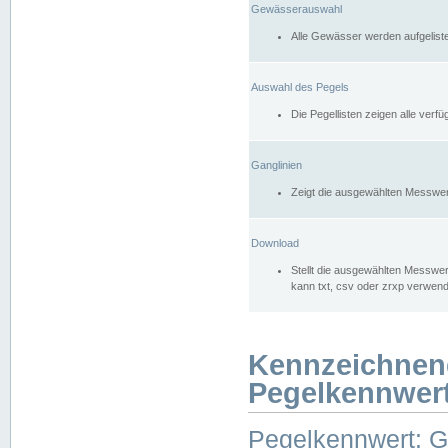
Gewässerauswahl
Alle Gewässer werden aufgelist
Auswahl des Pegels
Die Pegellisten zeigen alle ver
Ganglinien
Zeigt die ausgewählten Messwer
Download
Stellt die ausgewählten Messwer
kann txt, csv oder zrxp verwen
Kennzeichnen
Pegelkennwer
Pegelkennwert: 