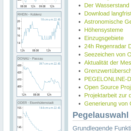
Der Wasserstand
Download langfris
RHEIN - Koblenz
Astronomische Gez
Höhensysteme
Einzugsgebiete
24h Regenradar
Seezeichen von 
DONAU - Passau
Aktualität der Me
Grenzwertübersch
PEGELONLINE-Di
Open Source Projek
Projektarbeit zur
Generierung von 
ODER - Eisenhüttenstadt
Pegelauswahl 
Grundlegende Funkti