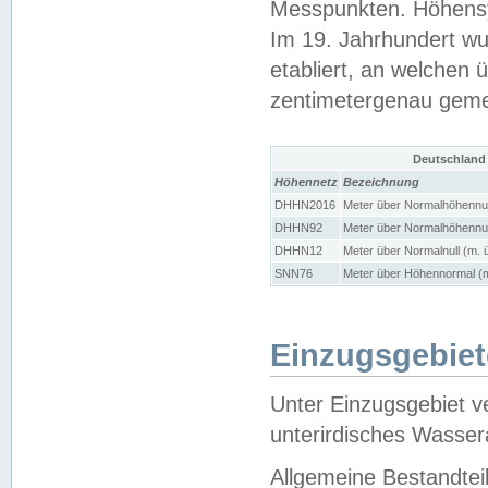
Messpunkten. Höhensy
Im 19. Jahrhundert wu
etabliert, an welchen 
zentimetergenau gem
Deutschland
Höhennetz
Bezeichnung
DHHN2016
Meter über Normalhöhennul
DHHN92
Meter über Normalhöhennul
DHHN12
Meter über Normalnull (m. 
SNN76
Meter über Höhennormal (m
Einzugsgebiet
Unter Einzugsgebiet v
unterirdisches Wasser
Allgemeine Bestandtei