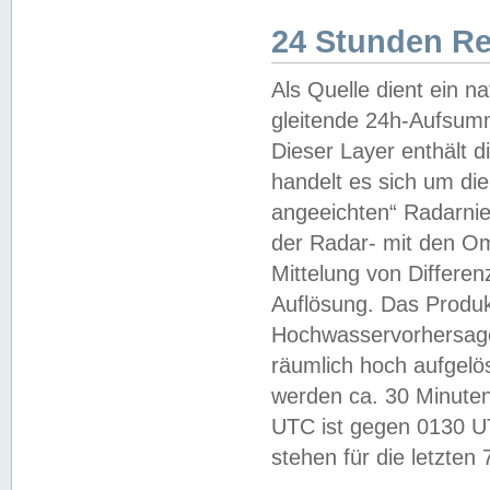
24 Stunden R
Als Quelle dient ein n
gleitende 24h-Aufsum
Dieser Layer enthält
handelt es sich um di
angeeichten“ Radarnie
der Radar- mit den O
Mittelung von Differe
Auflösung. Das Produk
Hochwasservorhersagez
räumlich hoch aufgelö
werden ca. 30 Minuten
UTC ist gegen 0130 UTC
stehen für die letzten