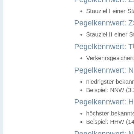
Stauziel I einer S
Pegelkennwert: Z
Stauziel II einer 
Pegelkennwert:
Verkehrsgesichert
Pegelkennwert:
niedrigster bekan
Beispiel: NNW (3
Pegelkennwert:
höchster bekannt
Beispiel: HHW (1
Pegelkennwert: 