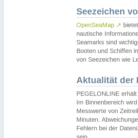
Seezeichen v
OpenSeaMap
↗
biete
nautische Information
Seamarks sind wichtig
Booten und Schiffen i
von Seezeichen wie Le
Aktualität der
PEGELONLINE erhält u
Im Binnenbereich wird 
Messwerte von Zeitreih
Minuten. Abweichungen
Fehlern bei der Daten
sein.