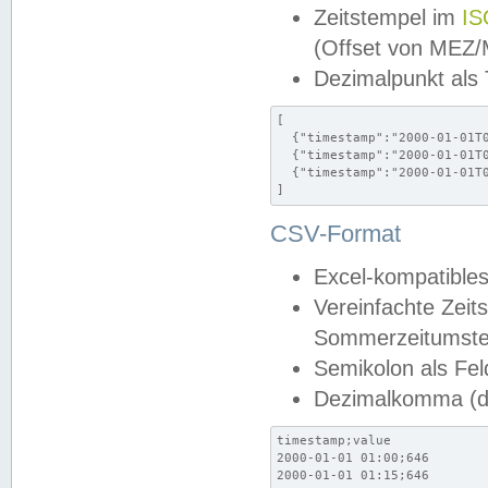
Zeitstempel im
IS
(Offset von MEZ
Dezimalpunkt als
[

  {"timestamp":"2000-01-01T0
  {"timestamp":"2000-01-01T0
  {"timestamp":"2000-01-01T0
]
CSV-Format
Excel-kompatibles
Vereinfachte Zeit
Sommerzeitumstel
Semikolon als Fel
Dezimalkomma (de
timestamp;value

2000-01-01 01:00;646

2000-01-01 01:15;646
