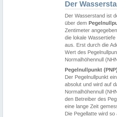
Der Wasserst
Der Wasserstand ist d
über dem
Pegelnullp
Zentimeter angegeben
die lokale Wassertie
aus. Erst durch die A
Wert des Pegelnullpun
Normalhöhennull (NHN
Pegelnullpunkt (PNP)
Der Pegelnullpunkt ei
absolut und wird auf
Normalhöhennull (NHN
den Betreiber des Pege
eine lange Zeit geme
Die Pegellatte wird s