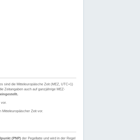
ies sind die Mitteleuropäische Zeit (MEZ, UTC+1)
ie Zeitangaben auch auf ganzjährige MEZ-
ingestellt.
 vor.
 Mitteleuropäischer Zeit vor.
lpunkt (PNP)
der Pegellatte und wird in der Regel