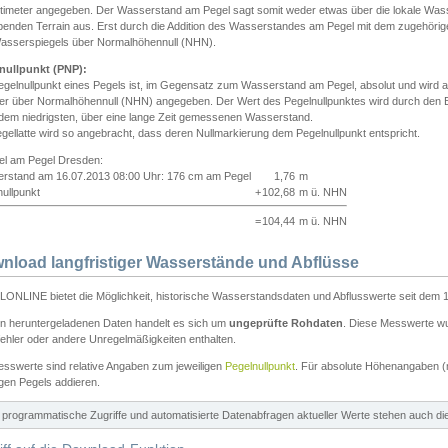
ntimeter angegeben. Der Wasserstand am Pegel sagt somit weder etwas über die lokale Wa
enden Terrain aus. Erst durch die Addition des Wasserstandes am Pegel mit dem zugehörig
asserspiegels über Normalhöhennull (NHN).
nullpunkt (PNP):
egelnullpunkt eines Pegels ist, im Gegensatz zum Wasserstand am Pegel, absolut und wir
ter über Normalhöhennull (NHN) angegeben. Der Wert des Pegelnullpunktes wird durch den Bet
 dem niedrigsten, über eine lange Zeit gemessenen Wasserstand.
gellatte wird so angebracht, dass deren Nullmarkierung dem Pegelnullpunkt entspricht.
iel am Pegel Dresden:
rstand am 16.07.2013 08:00 Uhr: 176 cm am Pegel
1,76
m
ullpunkt
+
102,68
m ü. NHN
=
104,44
m ü. NHN
nload langfristiger Wasserstände und Abflüsse
ONLINE bietet die Möglichkeit, historische Wasserstandsdaten und Abflusswerte seit dem 1
en heruntergeladenen Daten handelt es sich um
ungeprüfte Rohdaten
. Diese Messwerte wur
ehler oder andere Unregelmäßigkeiten enthalten.
esswerte sind relative Angaben zum jeweiligen
Pegelnullpunkt
. Für absolute Höhenangaben 
igen Pegels addieren.
ür programmatische Zugriffe und automatisierte Datenabfragen aktueller Werte stehen auch d