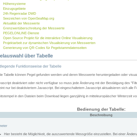
Höhensysteme
Einzugsgebiete
24h Regenradar DWD
Seezeichen von OpenSeaMap.org
Aktualität der Messwerte
Grenzwertüberschreitung der Messwerte
PEGELONLINE-Dienste
Open Source Projekt für die interaktive Online Visualisierung
Projektarbeit zur dynamischen Visualisierung von Messwerten
Generierung von QR-Codes für Pegelstammdatenseiten
elauswahl über Tabelle
legende Funktionsweise der Tabelle
die Tabelle können Pegel gefunden werden und deren Messwerte heruntergeladen oder visuali
vascript deaktiviert oder nicht verfügbar so muss jede Änderung mit der Bestätigung des "Filt
int nur bei deaktiviertem Javascript. Bei eingeschaltetem Javascript aktualisieren sich alle 
itstempel in den Dateien beim Download liegen ganzjährig in mitteleuropäischer Winterzeit vo
Bedienung der Tabelle:
Beschreibung
meter
Hier besteht die Möglichkeit, die auszuwertende Messgröße einzustellen. Bei einer Ände