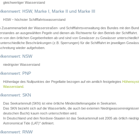
gleichwertiger Wasserstand
lkennwert: HSW, Marke I, Marke II und Marke III
HSW – höchster Schifffahrtswasserstand
in Zusammenarbeit der Wasserstraßen- und Schifffahrtsverwaltung des Bundes mit den Bund
standes an ausgewählten Pegeln und dienen als Richtwerte für den Betrieb der Schifffahrt. 
n von den örtlichen Gegebenheiten ab und sind von Gewässer zu Gewässer unterschiedlich
 unterschiedliche Beschränkungen (z.B. Sperrungen) für die Schifffahrt im jeweiligen Gewäss
schreitung wieder aufgehoben.
lkennwert: NSW
niedrigster Wasserstand
lkennwert: PNP
Höhenlage des Nullpunktes der Pegellatte bezogen auf ein amtlich festgelegtes
Höhensys
Wasserstand
.
lkennwert: SKN
Das Seekartennull (SKN) ist eine örtliche Mindesttiefenangabe in Seekarten.
Das SKN bezieht sich auf die Wassertiefe, die auch bei extemen Niedrigwasserereignissen
deutschen Bucht) kaum noch unterschritten wird.
In Deutschland und den Nordsee-Staaten ist das Seekartennull seit 2005 als örtlich nie
Astronomical Tide (LAT)" definiert.
lkennwert: RNW