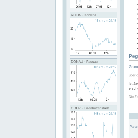
RHEIN - Koblenz
Peg
DONAU - Passau
Grund
über 
Ist Ja
ersche
Die Ze
ODER - Eisenhüttenstadt
Para