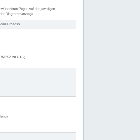
wünschten Pegel. Auf der jeweiligen
 der Diagrammanzeige.
load-Prozess.
MEZ/MESZ zu UTC)
lung)