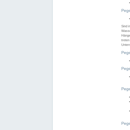
Pege
Sind 
Wasser
Hänge
treten
Unter
Pege
Pege
Pege
Pege