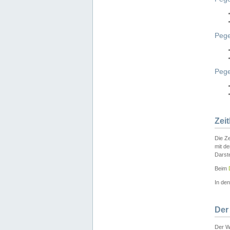
Pege
Peg
Zei
Die Ze
mit d
Darst
Beim
In de
Der
Der W