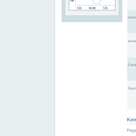
Gewä
Ausw
Gangl
Down
Ken
Pege