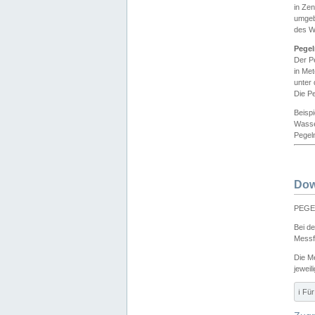
in Ze
umgeb
des W
Pegel
Der P
in Me
unter
Die Pe
Beisp
Wasse
Pegeln
Dow
PEGEL
Bei d
Messf
Die M
jeweil
ℹ️ F