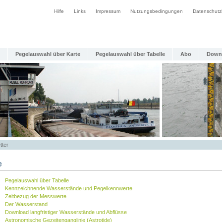
Hilfe
Links
Impressum
Nutzungsbedingungen
Datenschutz
Pegelauswahl über Karte
Pegelauswahl über Tabelle
Abo
Down
tter
e
Pegelauswahl über Tabelle
Kennzeichnende Wasserstände und Pegelkennwerte
Zeitbezug der Messwerte
Der Wasserstand
Download langfristiger Wasserstände und Abflüsse
Astronomische Gezeitenganglinie (Astrotide)