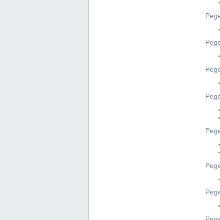
Pege
Pege
Peg
Pege
Pege
Pege
Pege
Peg