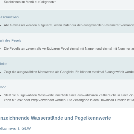
Selektionen im Menü zurückgesetzt.
sserauswahl
Alle Gewässer werden aufgelistet, wenn Daten für den ausgewählten Parameter vorhande
ahl des Pegels
Die Pegellisten zeigen alle verfügbaren Pegel einmal mit Namen und einmal mit Nummer a
inien
Zeigt die ausgewählten Messwerte als Ganglinie. Es können maximal 6 ausgewählt werde
load
Stellt die ausgewählten Messwerte innerhalb eines auswählbaren Zeitbereichs in einer Zi
kann txt, csv oder zrxp verwendet werden. Die Zeitangabe in den Download-Dateien ist 
nzeichnende Wasserstände und Pegelkennwerte
lkennwert: GLW