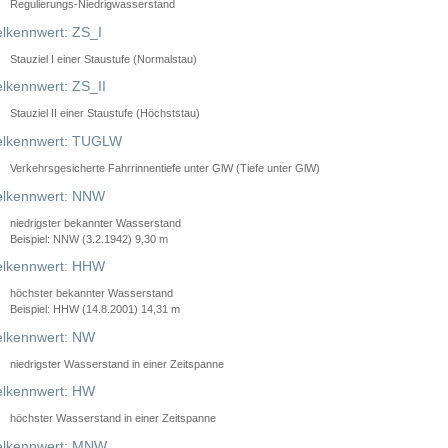
Regulierungs-Niedrigwasserstand
lkennwert: ZS_I
Stauziel I einer Staustufe (Normalstau)
lkennwert: ZS_II
Stauziel II einer Staustufe (Höchststau)
elkennwert: TUGLW
Verkehrsgesicherte Fahrrinnentiefe unter GlW (Tiefe unter GlW)
lkennwert: NNW
niedrigster bekannter Wasserstand
Beispiel: NNW (3.2.1942) 9,30 m
lkennwert: HHW
höchster bekannter Wasserstand
Beispiel: HHW (14.8.2001) 14,31 m
lkennwert: NW
niedrigster Wasserstand in einer Zeitspanne
lkennwert: HW
höchster Wasserstand in einer Zeitspanne
elkennwert: MNW