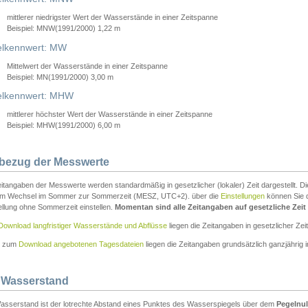
mittlerer niedrigster Wert der Wasserstände in einer Zeitspanne
Beispiel: MNW(1991/2000) 1,22 m
lkennwert: MW
Mittelwert der Wasserstände in einer Zeitspanne
Beispiel: MN(1991/2000) 3,00 m
elkennwert: MHW
mittlerer höchster Wert der Wasserstände in einer Zeitspanne
Beispiel: MHW(1991/2000) 6,00 m
tbezug der Messwerte
itangaben der Messwerte werden standardmäßig in gesetzlicher (lokaler) Zeit dargestellt. D
em Wechsel im Sommer zur Sommerzeit (MESZ, UTC+2). über die
Einstellungen
können Sie d
ellung ohne Sommerzeit einstellen.
Momentan sind alle Zeitangaben auf gesetzliche Zeit e
Download langfristiger Wasserstände und Abflüsse
liegen die Zeitangaben in gesetzlicher Zeit
n zum
Download angebotenen Tagesdateien
liegen die Zeitangaben grundsätzlich ganzjährig in
 Wasserstand
asserstand ist der lotrechte Abstand eines Punktes des Wasserspiegels über dem
Pegelnul