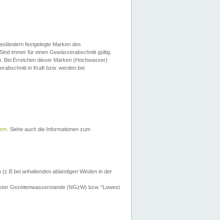
esländern festgelegte Marken des
Sind immer für einen Gewässerabschnitt gültig.
. Bei Erreichen dieser Marken (Hochwasser)
erabschnitt in Kraft bzw. werden bei
tem
. Siehe auch die Informationen zum
 (z.B bei anhaltenden ablandigen Winden in der
drigster Gezeitenwasserstande (NGzW) bzw. "Lowest