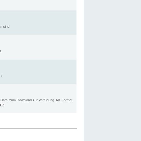
n sind.
n.
n.
p Datei zum Download zur Verfügung. Als Format
MEZ!