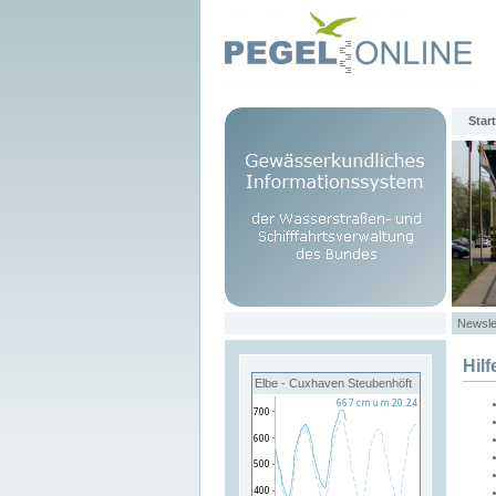
Start
Newsle
Hilf
Elbe - Cuxhaven Steubenhöft