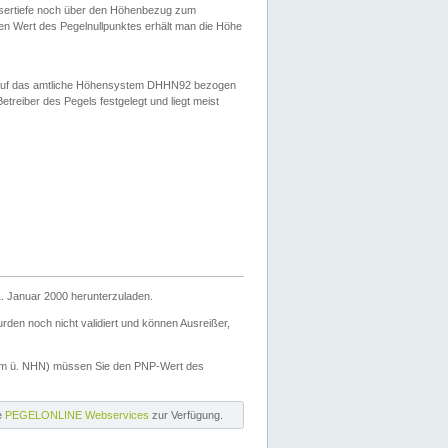
ssertiefe noch über den Höhenbezug zum
en Wert des Pegelnullpunktes erhält man die Höhe
d auf das amtliche Höhensystem DHHN92 bezogen
reiber des Pegels festgelegt und liegt meist
. Januar 2000 herunterzuladen.
den noch nicht validiert und können Ausreißer,
(m ü. NHN) müssen Sie den PNP-Wert des
ie
PEGELONLINE Webservices
zur Verfügung.