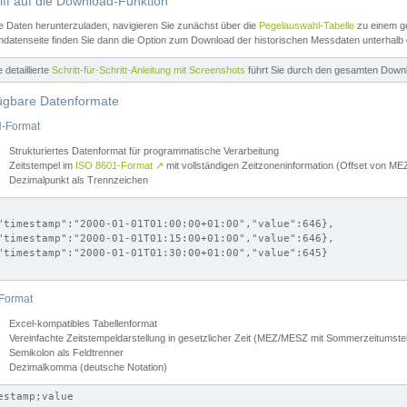
iff auf die Download-Funktion
e Daten herunterzuladen, navigieren Sie zunächst über die
Pegelauswahl-Tabelle
zu einem ge
datenseite finden Sie dann die Option zum Download der historischen Messdaten unterhalb
ne detaillierte
Schritt-für-Schritt-Anleitung mit Screenshots
führt Sie durch den gesamten Down
ügbare Datenformate
-Format
Strukturiertes Datenformat für programmatische Verarbeitung
Zeitstempel im
ISO 8601-Format
↗
mit vollständigen Zeitzoneninformation (Offset von 
Dezimalpunkt als Trennzeichen
"timestamp":"2000-01-01T01:00:00+01:00","value":646},

"timestamp":"2000-01-01T01:15:00+01:00","value":646},

"timestamp":"2000-01-01T01:30:00+01:00","value":645}

Format
Excel-kompatibles Tabellenformat
Vereinfachte Zeitstempeldarstellung in gesetzlicher Zeit (MEZ/MESZ mit Sommerzeitumstel
Semikolon als Feldtrenner
Dezimalkomma (deutsche Notation)
estamp;value
