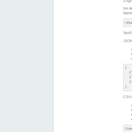
Zugr
Um di
Stamm
ℹ️ Ei
Verf
JSON
[

  {
  {
  {
]
CSV-
tim