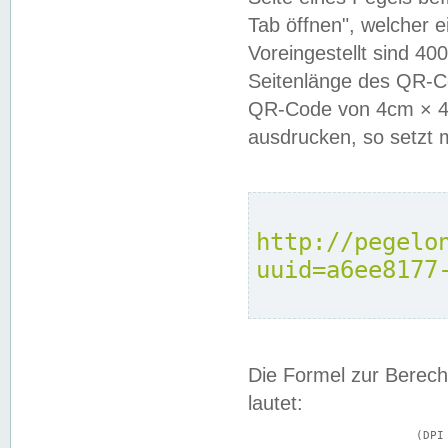
Tab öffnen", welcher 
Voreingestellt sind 4
Seitenlänge des QR-C
QR-Code von 4cm × 4c
ausdrucken, so setzt 
http://pegelo
uuid=a6ee8177
Die Formel zur Berech
lautet:
			(DPI × Druckkantenlänge in cm) ÷ 2,54 = Kantenlänge in Pixel
