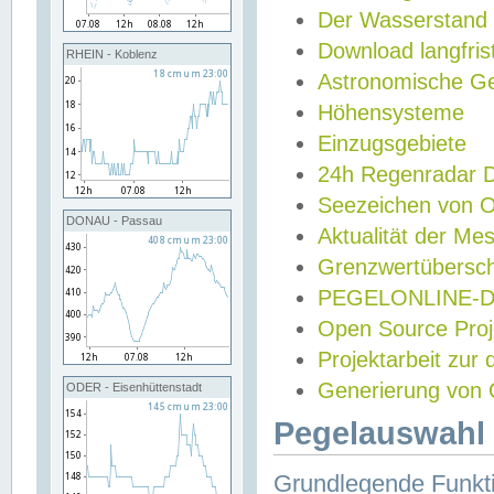
Der Wasserstand
Download langfris
RHEIN - Koblenz
Astronomische Gez
Höhensysteme
Einzugsgebiete
24h Regenradar
Seezeichen von 
DONAU - Passau
Aktualität der Me
Grenzwertübersch
PEGELONLINE-Di
Open Source Projek
Projektarbeit zur
Generierung von 
ODER - Eisenhüttenstadt
Pegelauswahl 
Grundlegende Funkti