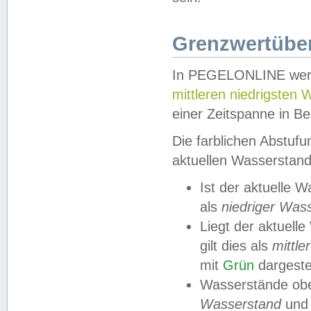
Grenzwertüber
In PEGELONLINE werde
mittleren niedrigsten
einer Zeitspanne in Be
Die farblichen Abstuf
aktuellen Wasserstand
Ist der aktuelle 
als
niedriger Was
Liegt der aktue
gilt dies als
mittle
mit
Grün
dargestel
Wasserstände obe
Wasserstand
und