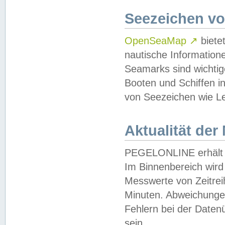
Seezeichen v
OpenSeaMap
↗
biete
nautische Information
Seamarks sind wichtig
Booten und Schiffen i
von Seezeichen wie Le
Aktualität der
PEGELONLINE erhält u
Im Binnenbereich wird 
Messwerte von Zeitreih
Minuten. Abweichungen
Fehlern bei der Daten
sein.