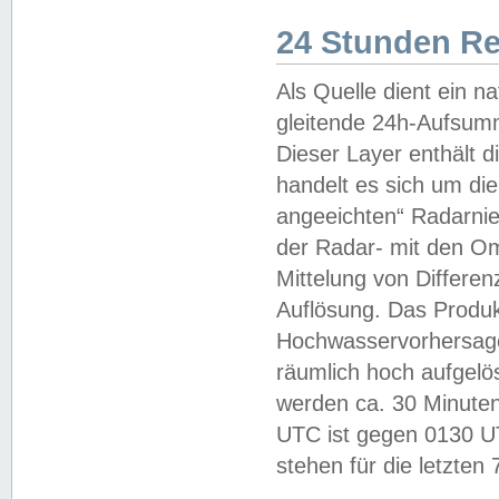
24 Stunden R
Als Quelle dient ein n
gleitende 24h-Aufsum
Dieser Layer enthält
handelt es sich um di
angeeichten“ Radarnie
der Radar- mit den O
Mittelung von Differe
Auflösung. Das Produk
Hochwasservorhersagez
räumlich hoch aufgelö
werden ca. 30 Minuten
UTC ist gegen 0130 UTC
stehen für die letzten