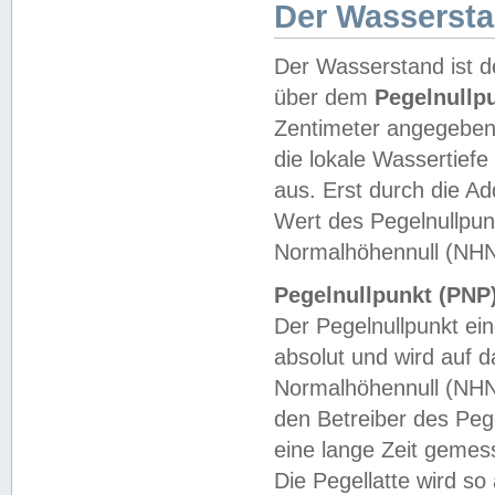
Der Wasserst
Der Wasserstand ist d
über dem
Pegelnullp
Zentimeter angegeben
die lokale Wassertie
aus. Erst durch die A
Wert des Pegelnullpun
Normalhöhennull (NHN
Pegelnullpunkt (PNP)
Der Pegelnullpunkt ei
absolut und wird auf
Normalhöhennull (NHN
den Betreiber des Pege
eine lange Zeit geme
Die Pegellatte wird s