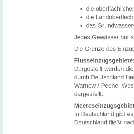
die oberflächlich
die Landoberfläc
das Grundwasser
Jedes Gewässer hat se
Die Grenze des Einzug
Flusseinzugsgebiete
Dargestellt werden die
durch Deutschland fli
Warnow / Peene, Weser
dargestellt.
Meereseinzugsgebiet
In Deutschland gibt 
Deutschland fließt n