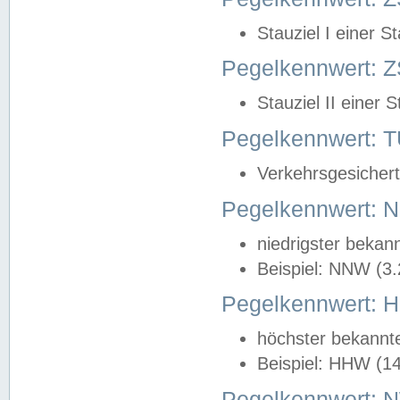
Stauziel I einer S
Pegelkennwert: Z
Stauziel II einer 
Pegelkennwert:
Verkehrsgesichert
Pegelkennwert:
niedrigster bekan
Beispiel: NNW (3
Pegelkennwert:
höchster bekannt
Beispiel: HHW (1
Pegelkennwert: 