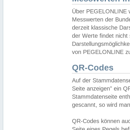
Über PEGELONLINE wer
Messwerten der Bundes
derzeit klassische Da
der Werte findet nicht 
Darstellungsmöglichkei
von PEGELONLINE zu 
QR-Codes
Auf der Stammdatensei
Seite anzeigen" ein Q
Stammdatenseite enthä
gescannt, so wird man
QR-Codes können auc
Seite eines Pegels be