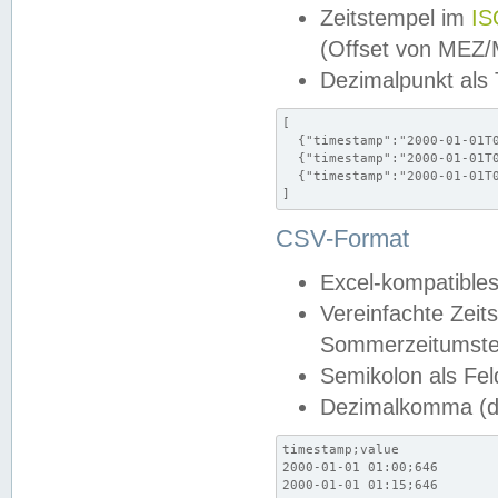
Zeitstempel im
IS
(Offset von MEZ
Dezimalpunkt als
[

  {"timestamp":"2000-01-01T0
  {"timestamp":"2000-01-01T0
  {"timestamp":"2000-01-01T0
]
CSV-Format
Excel-kompatibles
Vereinfachte Zeit
Sommerzeitumstel
Semikolon als Fel
Dezimalkomma (de
timestamp;value

2000-01-01 01:00;646

2000-01-01 01:15;646
