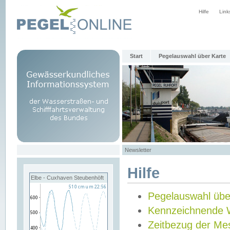
Hilfe
Link
Start
Pegelauswahl über Karte
Newsletter
Hilfe
Elbe - Cuxhaven Steubenhöft
Pegelauswahl übe
Kennzeichnende 
Zeitbezug der Me