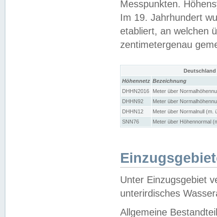
Messpunkten. Höhensy
Im 19. Jahrhundert wu
etabliert, an welchen 
zentimetergenau gem
Deutschland
Höhennetz
Bezeichnung
DHHN2016
Meter über Normalhöhennul
DHHN92
Meter über Normalhöhennul
DHHN12
Meter über Normalnull (m. 
SNN76
Meter über Höhennormal (m
Einzugsgebiet
Unter Einzugsgebiet v
unterirdisches Wasser
Allgemeine Bestandtei