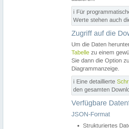
ℹ️ Für programmatisch
Werte stehen auch d
Zugriff auf die D
Um die Daten herunter
Tabelle
zu einem gewün
Sie dann die Option z
Diagrammanzeige.
ℹ️ Eine detaillierte
Schr
den gesamten Downlo
Verfügbare Daten
JSON-Format
Strukturiertes Da