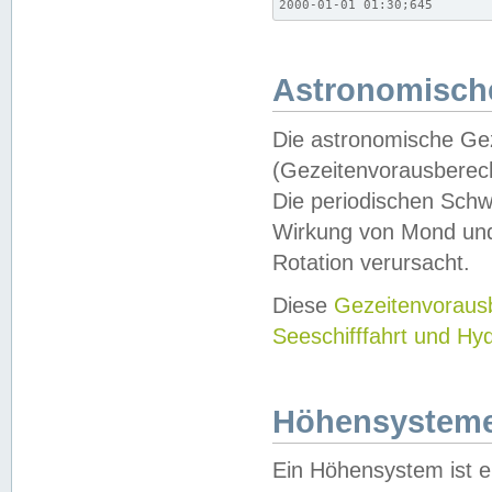
2000-01-01 01:30;645
Astronomische
Die astronomische Gez
(Gezeitenvorausberec
Die periodischen Schw
Wirkung von Mond und
Rotation verursacht.
Diese
Gezeitenvorau
Seeschifffahrt und Hy
Höhensystem
Ein Höhensystem ist e