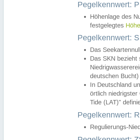
Pegelkennwert: 
Höhenlage des Nul
festgelegtes
Höhe
Pegelkennwert: 
Das Seekartennull
Das SKN bezieht s
Niedrigwassererei
deutschen Bucht) 
In Deutschland un
örtlich niedrigst
Tide (LAT)" definie
Pegelkennwert:
Regulierungs-Nie
Pegelkennwert: Z