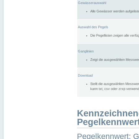
Gewässerauswahl
Alle Gewässer werden aufgelist
Auswahl des Pegels
Die Pegellisten zeigen alle ver
Ganglinien
Zeigt die ausgewählten Messwer
Download
Stellt die ausgewählten Messwer
kann txt, csv oder zrxp verwen
Kennzeichnen
Pegelkennwer
Pegelkennwert: 