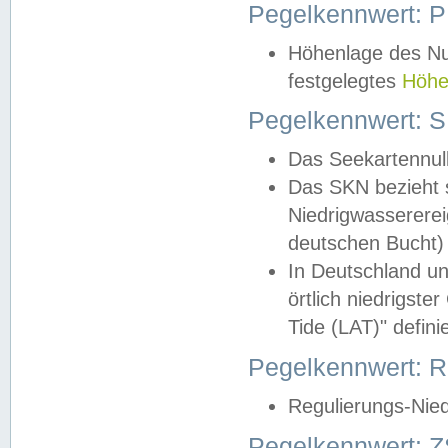
Pegelkennwert: 
Höhenlage des Nul
festgelegtes
Höhe
Pegelkennwert: 
Das Seekartennull
Das SKN bezieht s
Niedrigwassererei
deutschen Bucht) 
In Deutschland un
örtlich niedrigst
Tide (LAT)" definie
Pegelkennwert:
Regulierungs-Nie
Pegelkennwert: Z