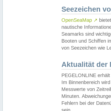
Seezeichen v
OpenSeaMap
↗
biete
nautische Information
Seamarks sind wichtig
Booten und Schiffen i
von Seezeichen wie Le
Aktualität der
PEGELONLINE erhält u
Im Binnenbereich wird 
Messwerte von Zeitreih
Minuten. Abweichungen
Fehlern bei der Daten
sein.