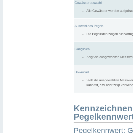
Gewässerauswahl
Alle Gewässer werden aufgelist
Auswahl des Pegels
Die Pegellisten zeigen alle ver
Ganglinien
Zeigt die ausgewählten Messwer
Download
Stellt die ausgewählten Messwer
kann txt, csv oder zrxp verwen
Kennzeichnen
Pegelkennwer
Pegelkennwert: 