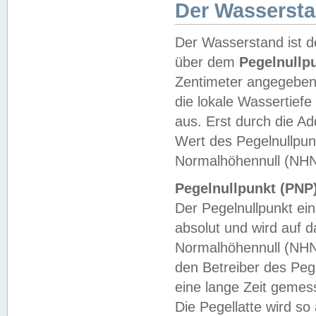
Der Wasserst
Der Wasserstand ist d
über dem
Pegelnullp
Zentimeter angegeben
die lokale Wassertie
aus. Erst durch die A
Wert des Pegelnullpun
Normalhöhennull (NHN
Pegelnullpunkt (PNP)
Der Pegelnullpunkt ei
absolut und wird auf
Normalhöhennull (NHN
den Betreiber des Pege
eine lange Zeit geme
Die Pegellatte wird s