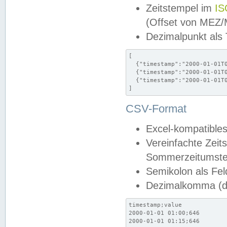
Zeitstempel im
IS
(Offset von MEZ
Dezimalpunkt als
[

  {"timestamp":"2000-01-01T0
  {"timestamp":"2000-01-01T0
  {"timestamp":"2000-01-01T0
]
CSV-Format
Excel-kompatibles
Vereinfachte Zeit
Sommerzeitumstel
Semikolon als Fel
Dezimalkomma (de
timestamp;value

2000-01-01 01:00;646

2000-01-01 01:15;646
