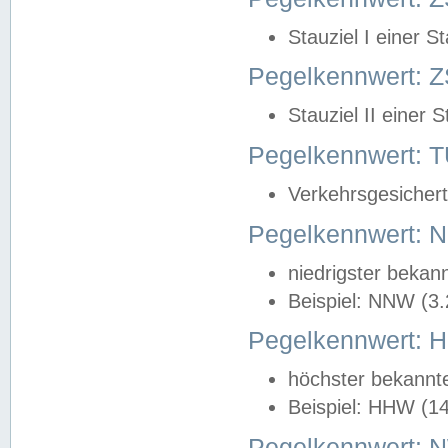
Stauziel I einer S
Pegelkennwert: Z
Stauziel II einer 
Pegelkennwert:
Verkehrsgesichert
Pegelkennwert:
niedrigster bekan
Beispiel: NNW (3
Pegelkennwert:
höchster bekannt
Beispiel: HHW (1
Pegelkennwert: 