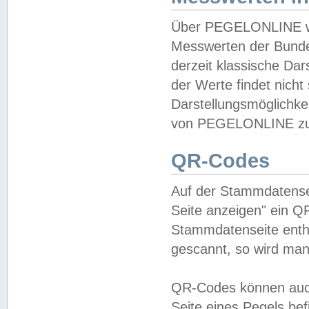
Über PEGELONLINE wer
Messwerten der Bundes
derzeit klassische Da
der Werte findet nicht 
Darstellungsmöglichkei
von PEGELONLINE zu 
QR-Codes
Auf der Stammdatensei
Seite anzeigen" ein Q
Stammdatenseite enthä
gescannt, so wird man
QR-Codes können auc
Seite eines Pegels be