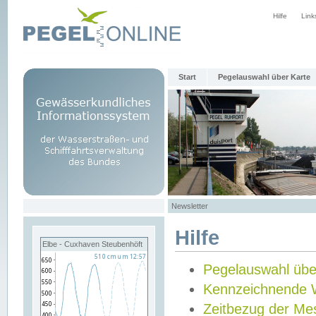
Hilfe
Link
Start
Pegelauswahl über Karte
Newsletter
Hilfe
Elbe - Cuxhaven Steubenhöft
Pegelauswahl übe
Kennzeichnende 
Zeitbezug der Me