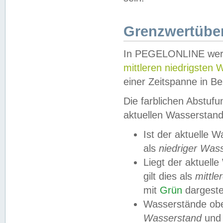
Grenzwertüber
In PEGELONLINE werde
mittleren niedrigsten
einer Zeitspanne in Be
Die farblichen Abstuf
aktuellen Wasserstand
Ist der aktuelle 
als
niedriger Was
Liegt der aktue
gilt dies als
mittle
mit
Grün
dargestel
Wasserstände obe
Wasserstand
und