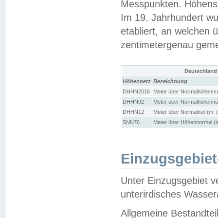
Messpunkten. Höhensy
Im 19. Jahrhundert wu
etabliert, an welchen 
zentimetergenau gem
Deutschland
Höhennetz
Bezeichnung
DHHN2016
Meter über Normalhöhennul
DHHN92
Meter über Normalhöhennul
DHHN12
Meter über Normalnull (m. 
SNN76
Meter über Höhennormal (m
Einzugsgebiet
Unter Einzugsgebiet v
unterirdisches Wasser
Allgemeine Bestandtei