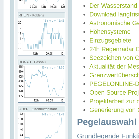
Der Wasserstand
Download langfris
RHEIN - Koblenz
Astronomische Gez
Höhensysteme
Einzugsgebiete
24h Regenradar
Seezeichen von 
DONAU - Passau
Aktualität der Me
Grenzwertübersch
PEGELONLINE-Di
Open Source Projek
Projektarbeit zur
Generierung von 
ODER - Eisenhüttenstadt
Pegelauswahl 
Grundlegende Funkti