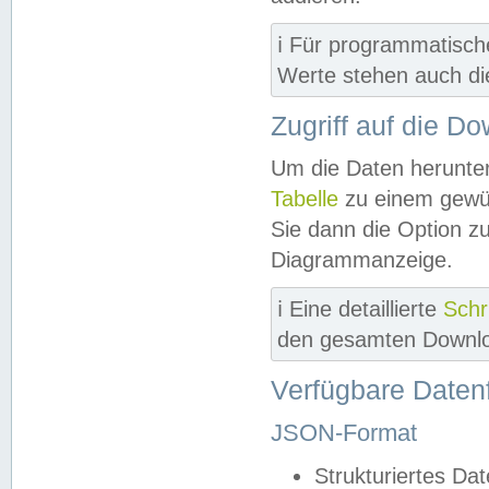
ℹ️ Für programmatisch
Werte stehen auch d
Zugriff auf die D
Um die Daten herunter
Tabelle
zu einem gewün
Sie dann die Option z
Diagrammanzeige.
ℹ️ Eine detaillierte
Schr
den gesamten Downlo
Verfügbare Daten
JSON-Format
Strukturiertes Da