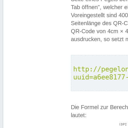
Tab öffnen", welcher 
Voreingestellt sind 4
Seitenlänge des QR-C
QR-Code von 4cm × 4c
ausdrucken, so setzt 
http://pegelo
uuid=a6ee8177
Die Formel zur Berech
lautet:
			(DPI × Druckkantenlänge in cm) ÷ 2,54 = Kantenlänge in Pixel
