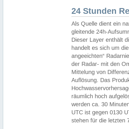
24 Stunden R
Als Quelle dient ein n
gleitende 24h-Aufsum
Dieser Layer enthält
handelt es sich um di
angeeichten“ Radarnie
der Radar- mit den O
Mittelung von Differe
Auflösung. Das Produk
Hochwasservorhersagez
räumlich hoch aufgelö
werden ca. 30 Minuten
UTC ist gegen 0130 UTC
stehen für die letzten