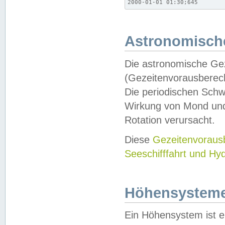
2000-01-01 01:30;645
Astronomische
Die astronomische Gez
(Gezeitenvorausberec
Die periodischen Schw
Wirkung von Mond und
Rotation verursacht.
Diese
Gezeitenvorau
Seeschifffahrt und Hy
Höhensystem
Ein Höhensystem ist e