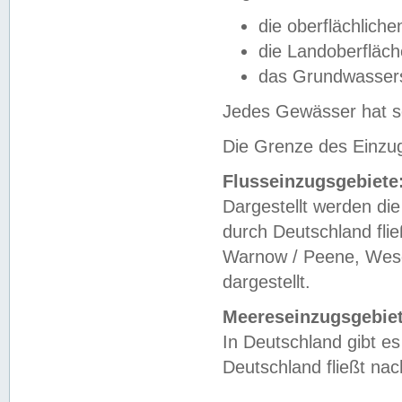
die oberflächlich
die Landoberfläc
das Grundwasser
Jedes Gewässer hat se
Die Grenze des Einzug
Flusseinzugsgebiete
Dargestellt werden die
durch Deutschland fli
Warnow / Peene, Weser
dargestellt.
Meereseinzugsgebiet
In Deutschland gibt 
Deutschland fließt n