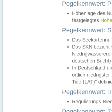
Pegelkennwert: 
Höhenlage des Nul
festgelegtes
Höhe
Pegelkennwert: 
Das Seekartennull
Das SKN bezieht s
Niedrigwassererei
deutschen Bucht) 
In Deutschland un
örtlich niedrigst
Tide (LAT)" definie
Pegelkennwert:
Regulierungs-Nie
Pegelkennwert: Z