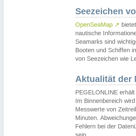
Seezeichen v
OpenSeaMap
↗
biete
nautische Information
Seamarks sind wichtig
Booten und Schiffen i
von Seezeichen wie Le
Aktualität der
PEGELONLINE erhält u
Im Binnenbereich wird 
Messwerte von Zeitreih
Minuten. Abweichungen
Fehlern bei der Daten
sein.