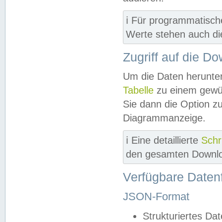
ℹ️ Für programmatisch
Werte stehen auch d
Zugriff auf die D
Um die Daten herunter
Tabelle
zu einem gewün
Sie dann die Option z
Diagrammanzeige.
ℹ️ Eine detaillierte
Schr
den gesamten Downlo
Verfügbare Daten
JSON-Format
Strukturiertes Da