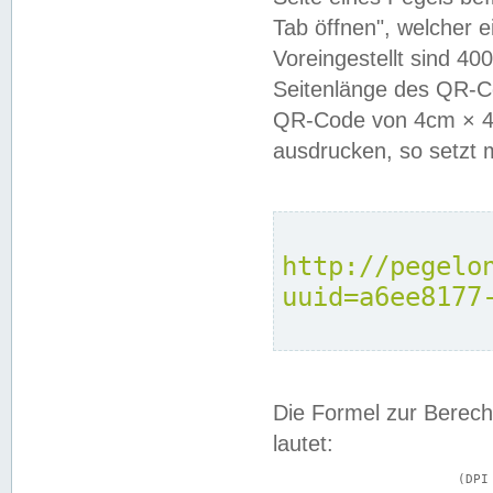
Tab öffnen", welcher 
Voreingestellt sind 4
Seitenlänge des QR-C
QR-Code von 4cm × 4c
ausdrucken, so setzt 
http://pegelo
uuid=a6ee8177
Die Formel zur Berech
lautet:
			(DPI × Druckkantenlänge in cm) ÷ 2,54 = Kantenlänge in Pixel
