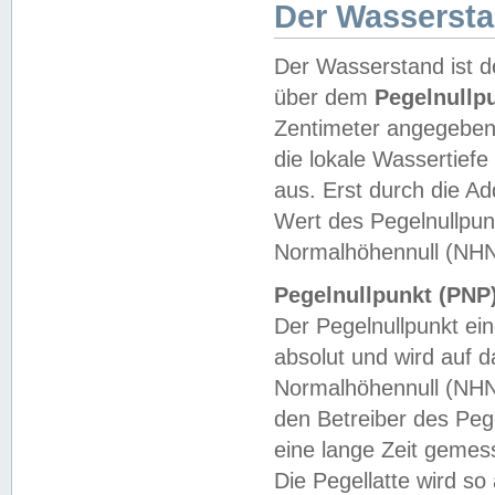
Der Wasserst
Der Wasserstand ist d
über dem
Pegelnullp
Zentimeter angegeben
die lokale Wassertie
aus. Erst durch die A
Wert des Pegelnullpun
Normalhöhennull (NHN
Pegelnullpunkt (PNP)
Der Pegelnullpunkt ei
absolut und wird auf
Normalhöhennull (NHN
den Betreiber des Pege
eine lange Zeit geme
Die Pegellatte wird s