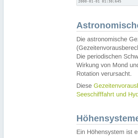
2000-01-01 01:30;645
Astronomische
Die astronomische Gez
(Gezeitenvorausberec
Die periodischen Schw
Wirkung von Mond und
Rotation verursacht.
Diese
Gezeitenvorau
Seeschifffahrt und Hy
Höhensystem
Ein Höhensystem ist e