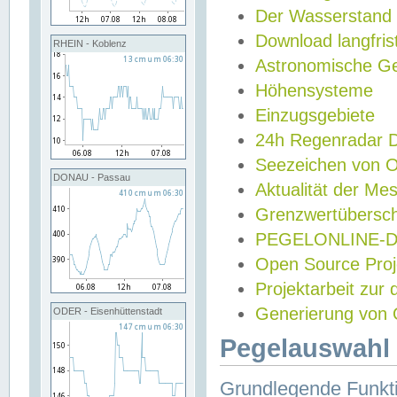
Der Wasserstand
Download langfris
RHEIN - Koblenz
Astronomische Gez
Höhensysteme
Einzugsgebiete
24h Regenradar
Seezeichen von 
DONAU - Passau
Aktualität der Me
Grenzwertübersch
PEGELONLINE-Di
Open Source Projek
Projektarbeit zur
Generierung von 
ODER - Eisenhüttenstadt
Pegelauswahl 
Grundlegende Funkti