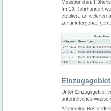
Messpunkten. Höhensy
Im 19. Jahrhundert wu
etabliert, an welchen 
zentimetergenau gem
Deutschland
Höhennetz
Bezeichnung
DHHN2016
Meter über Normalhöhennul
DHHN92
Meter über Normalhöhennul
DHHN12
Meter über Normalnull (m. 
SNN76
Meter über Höhennormal (m
Einzugsgebiet
Unter Einzugsgebiet v
unterirdisches Wasser
Allgemeine Bestandtei