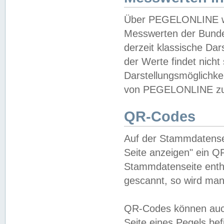
Über PEGELONLINE wer
Messwerten der Bundes
derzeit klassische Da
der Werte findet nicht 
Darstellungsmöglichkei
von PEGELONLINE zu 
QR-Codes
Auf der Stammdatensei
Seite anzeigen" ein Q
Stammdatenseite enthä
gescannt, so wird man
QR-Codes können auc
Seite eines Pegels be