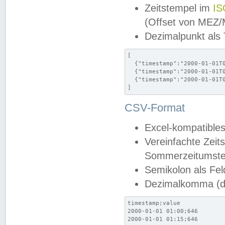
Zeitstempel im
IS
(Offset von MEZ
Dezimalpunkt als
[

  {"timestamp":"2000-01-01T0
  {"timestamp":"2000-01-01T0
  {"timestamp":"2000-01-01T0
]
CSV-Format
Excel-kompatibles
Vereinfachte Zeit
Sommerzeitumstel
Semikolon als Fel
Dezimalkomma (de
timestamp;value

2000-01-01 01:00;646

2000-01-01 01:15;646
