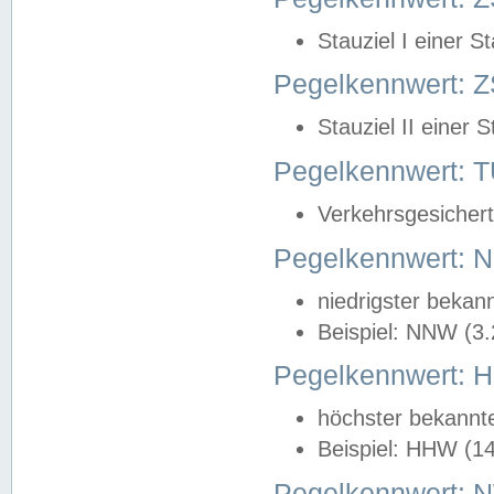
Stauziel I einer S
Pegelkennwert: Z
Stauziel II einer 
Pegelkennwert:
Verkehrsgesichert
Pegelkennwert:
niedrigster bekan
Beispiel: NNW (3
Pegelkennwert:
höchster bekannt
Beispiel: HHW (1
Pegelkennwert: 