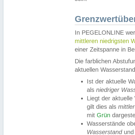
Grenzwertüber
In PEGELONLINE werde
mittleren niedrigsten
einer Zeitspanne in Be
Die farblichen Abstuf
aktuellen Wasserstand
Ist der aktuelle 
als
niedriger Was
Liegt der aktue
gilt dies als
mittle
mit
Grün
dargestel
Wasserstände obe
Wasserstand
und