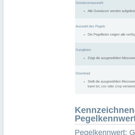
Gewässerauswahl
Alle Gewässer werden aufgelist
Auswahl des Pegels
Die Pegellisten zeigen alle ver
Ganglinien
Zeigt die ausgewählten Messwer
Download
Stellt die ausgewählten Messwer
kann txt, csv oder zrxp verwen
Kennzeichnen
Pegelkennwer
Pegelkennwert: 