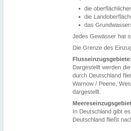
die oberflächlich
die Landoberfläc
das Grundwasser
Jedes Gewässer hat se
Die Grenze des Einzug
Flusseinzugsgebiete
Dargestellt werden die
durch Deutschland fli
Warnow / Peene, Weser
dargestellt.
Meereseinzugsgebiet
In Deutschland gibt 
Deutschland fließt n