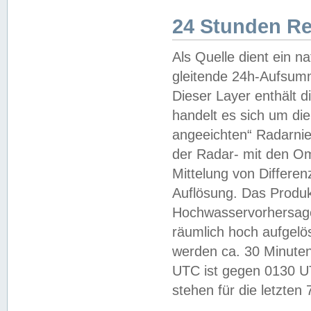
24 Stunden R
Als Quelle dient ein n
gleitende 24h-Aufsum
Dieser Layer enthält
handelt es sich um di
angeeichten“ Radarnie
der Radar- mit den O
Mittelung von Differe
Auflösung. Das Produk
Hochwasservorhersagez
räumlich hoch aufgelö
werden ca. 30 Minuten
UTC ist gegen 0130 UTC
stehen für die letzten