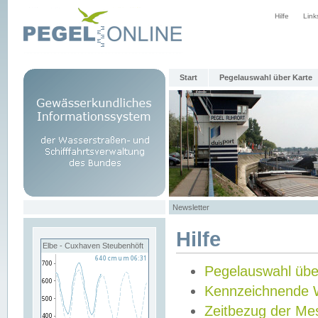
Hilfe
Link
Start
Pegelauswahl über Karte
Newsletter
Hilfe
Elbe - Cuxhaven Steubenhöft
Pegelauswahl übe
Kennzeichnende 
Zeitbezug der Me