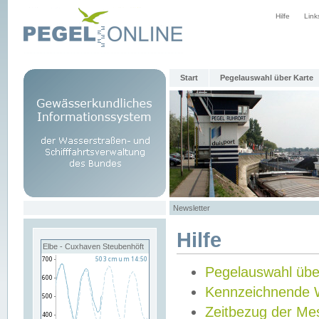
Hilfe
Link
Start
Pegelauswahl über Karte
Newsletter
Hilfe
Elbe - Cuxhaven Steubenhöft
Pegelauswahl übe
Kennzeichnende 
Zeitbezug der Me