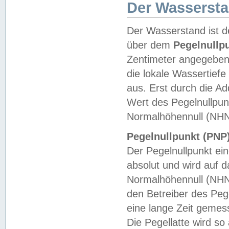
Der Wasserst
Der Wasserstand ist d
über dem
Pegelnullp
Zentimeter angegeben
die lokale Wassertie
aus. Erst durch die A
Wert des Pegelnullpun
Normalhöhennull (NHN
Pegelnullpunkt (PNP)
Der Pegelnullpunkt ei
absolut und wird auf
Normalhöhennull (NHN
den Betreiber des Pege
eine lange Zeit geme
Die Pegellatte wird s