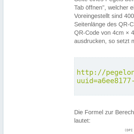
Tab öffnen", welcher 
Voreingestellt sind 4
Seitenlänge des QR-C
QR-Code von 4cm × 4c
ausdrucken, so setzt 
http://pegelo
uuid=a6ee8177
Die Formel zur Berech
lautet:
			(DPI × Druckkantenlänge in cm) ÷ 2,54 = Kantenlänge in Pixel
