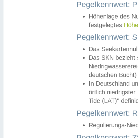
Pegelkennwert: 
Höhenlage des Nul
festgelegtes
Höhe
Pegelkennwert: 
Das Seekartennull
Das SKN bezieht s
Niedrigwassererei
deutschen Bucht) 
In Deutschland un
örtlich niedrigst
Tide (LAT)" definie
Pegelkennwert:
Regulierungs-Nie
Pegelkennwert: Z