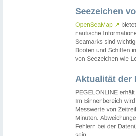
Seezeichen v
OpenSeaMap
↗
biete
nautische Information
Seamarks sind wichtig
Booten und Schiffen i
von Seezeichen wie Le
Aktualität der
PEGELONLINE erhält u
Im Binnenbereich wird 
Messwerte von Zeitreih
Minuten. Abweichungen
Fehlern bei der Daten
sein.