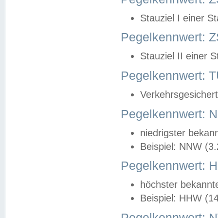
Stauziel I einer S
Pegelkennwert: Z
Stauziel II einer 
Pegelkennwert:
Verkehrsgesichert
Pegelkennwert:
niedrigster bekan
Beispiel: NNW (3
Pegelkennwert:
höchster bekannt
Beispiel: HHW (1
Pegelkennwert: 