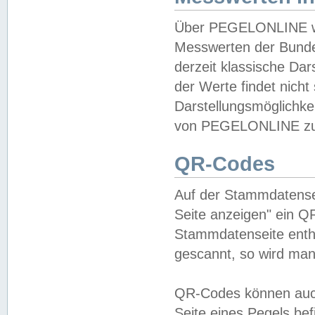
Über PEGELONLINE wer
Messwerten der Bundes
derzeit klassische Da
der Werte findet nicht 
Darstellungsmöglichkei
von PEGELONLINE zu 
QR-Codes
Auf der Stammdatensei
Seite anzeigen" ein Q
Stammdatenseite enthä
gescannt, so wird man
QR-Codes können auc
Seite eines Pegels be