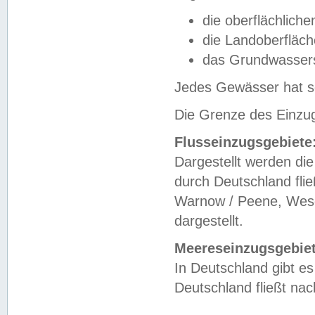
die oberflächlich
die Landoberfläc
das Grundwasser
Jedes Gewässer hat se
Die Grenze des Einzug
Flusseinzugsgebiete
Dargestellt werden die
durch Deutschland fli
Warnow / Peene, Weser
dargestellt.
Meereseinzugsgebiet
In Deutschland gibt 
Deutschland fließt n