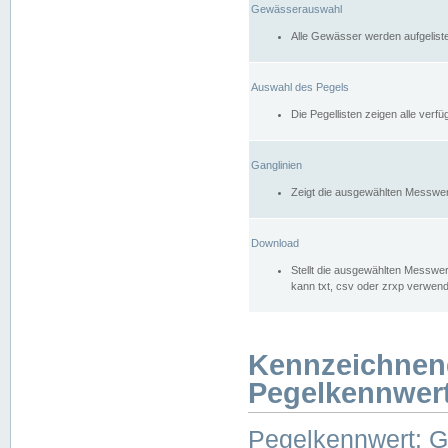
Gewässerauswahl
Alle Gewässer werden aufgelist
Auswahl des Pegels
Die Pegellisten zeigen alle ver
Ganglinien
Zeigt die ausgewählten Messwer
Download
Stellt die ausgewählten Messwer
kann txt, csv oder zrxp verwen
Kennzeichnen
Pegelkennwer
Pegelkennwert: 