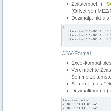
Zeitstempel im
IS
(Offset von MEZ
Dezimalpunkt als
[

  {"timestamp":"2000-01-01T0
  {"timestamp":"2000-01-01T0
  {"timestamp":"2000-01-01T0
]
CSV-Format
Excel-kompatibles
Vereinfachte Zeit
Sommerzeitumstel
Semikolon als Fel
Dezimalkomma (de
timestamp;value

2000-01-01 01:00;646

2000-01-01 01:15;646
