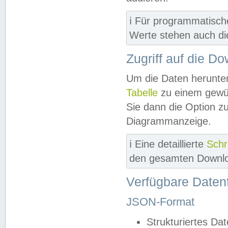
ℹ️ Für programmatisch
Werte stehen auch d
Zugriff auf die D
Um die Daten herunter
Tabelle
zu einem gewün
Sie dann die Option z
Diagrammanzeige.
ℹ️ Eine detaillierte
Schr
den gesamten Downlo
Verfügbare Daten
JSON-Format
Strukturiertes Da