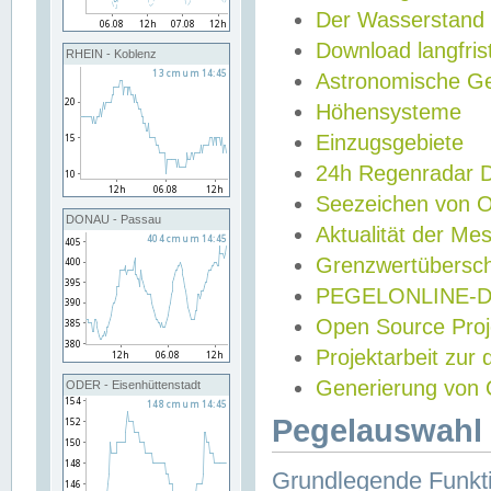
Der Wasserstand
Download langfris
RHEIN - Koblenz
Astronomische Gez
Höhensysteme
Einzugsgebiete
24h Regenradar
Seezeichen von 
DONAU - Passau
Aktualität der Me
Grenzwertübersch
PEGELONLINE-Di
Open Source Projek
Projektarbeit zur
Generierung von 
ODER - Eisenhüttenstadt
Pegelauswahl 
Grundlegende Funkti