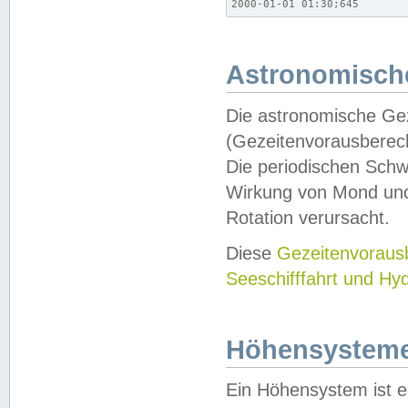
2000-01-01 01:30;645
Astronomische
Die astronomische Gez
(Gezeitenvorausberec
Die periodischen Schw
Wirkung von Mond und
Rotation verursacht.
Diese
Gezeitenvorau
Seeschifffahrt und Hy
Höhensystem
Ein Höhensystem ist e