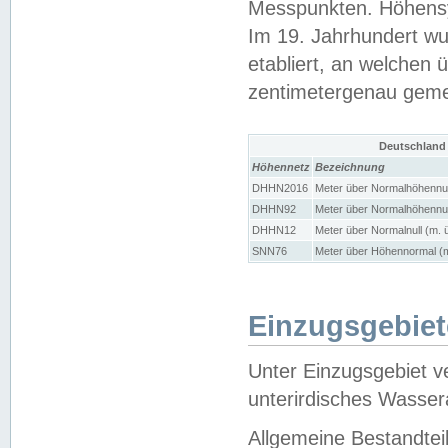
Messpunkten. Höhensy
Im 19. Jahrhundert wu
etabliert, an welchen 
zentimetergenau gem
Deutschland
Höhennetz
Bezeichnung
DHHN2016
Meter über Normalhöhennul
DHHN92
Meter über Normalhöhennul
DHHN12
Meter über Normalnull (m. 
SNN76
Meter über Höhennormal (m
Einzugsgebiet
Unter Einzugsgebiet v
unterirdisches Wasser
Allgemeine Bestandtei