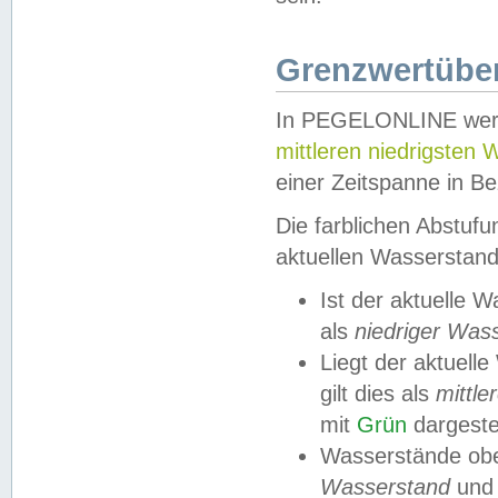
Grenzwertüber
In PEGELONLINE werde
mittleren niedrigsten
einer Zeitspanne in Be
Die farblichen Abstuf
aktuellen Wasserstand
Ist der aktuelle 
als
niedriger Was
Liegt der aktue
gilt dies als
mittle
mit
Grün
dargestel
Wasserstände obe
Wasserstand
und