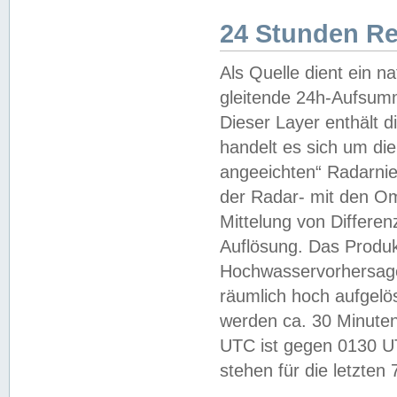
24 Stunden R
Als Quelle dient ein n
gleitende 24h-Aufsum
Dieser Layer enthält
handelt es sich um di
angeeichten“ Radarnie
der Radar- mit den O
Mittelung von Differe
Auflösung. Das Produk
Hochwasservorhersagez
räumlich hoch aufgelö
werden ca. 30 Minuten
UTC ist gegen 0130 UTC
stehen für die letzten