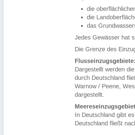
die oberflächlich
die Landoberfläc
das Grundwasser
Jedes Gewässer hat se
Die Grenze des Einzug
Flusseinzugsgebiete
Dargestellt werden die
durch Deutschland fli
Warnow / Peene, Weser
dargestellt.
Meereseinzugsgebiet
In Deutschland gibt 
Deutschland fließt n