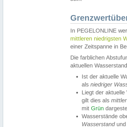
Grenzwertüber
In PEGELONLINE werde
mittleren niedrigsten
einer Zeitspanne in Be
Die farblichen Abstuf
aktuellen Wasserstand
Ist der aktuelle 
als
niedriger Was
Liegt der aktue
gilt dies als
mittle
mit
Grün
dargestel
Wasserstände obe
Wasserstand
und