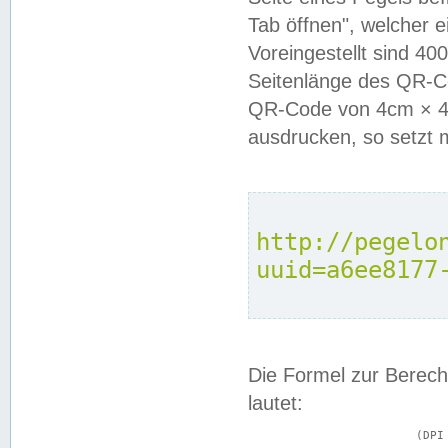
Tab öffnen", welcher 
Voreingestellt sind 4
Seitenlänge des QR-C
QR-Code von 4cm × 4c
ausdrucken, so setzt 
http://pegelo
uuid=a6ee8177
Die Formel zur Berech
lautet:
			(DPI × Druckkantenlänge in cm) ÷ 2,54 = Kantenlänge in Pixel
