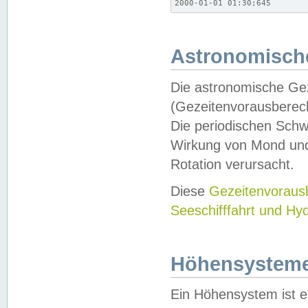
2000-01-01 01:30;645
Astronomische
Die astronomische Gez
(Gezeitenvorausberec
Die periodischen Schw
Wirkung von Mond und
Rotation verursacht.
Diese
Gezeitenvorau
Seeschifffahrt und Hy
Höhensystem
Ein Höhensystem ist e