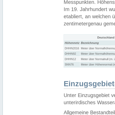
Messpunkten. Höhensy
Im 19. Jahrhundert wu
etabliert, an welchen 
zentimetergenau gem
Deutschland
Höhennetz
Bezeichnung
DHHN2016
Meter über Normalhöhennul
DHHN92
Meter über Normalhöhennul
DHHN12
Meter über Normalnull (m. 
SNN76
Meter über Höhennormal (m
Einzugsgebiet
Unter Einzugsgebiet v
unterirdisches Wasser
Allgemeine Bestandtei