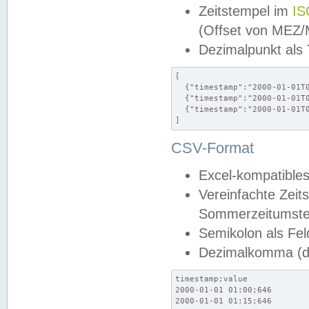
Zeitstempel im
IS
(Offset von MEZ
Dezimalpunkt als
[

  {"timestamp":"2000-01-01T0
  {"timestamp":"2000-01-01T0
  {"timestamp":"2000-01-01T0
]
CSV-Format
Excel-kompatibles
Vereinfachte Zeit
Sommerzeitumstel
Semikolon als Fel
Dezimalkomma (de
timestamp;value

2000-01-01 01:00;646

2000-01-01 01:15;646
