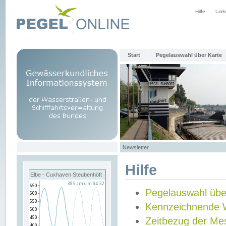
Hilfe
Link
Start
Pegelauswahl über Karte
Newsletter
Hilfe
Elbe - Cuxhaven Steubenhöft
Pegelauswahl übe
Kennzeichnende 
Zeitbezug der Me