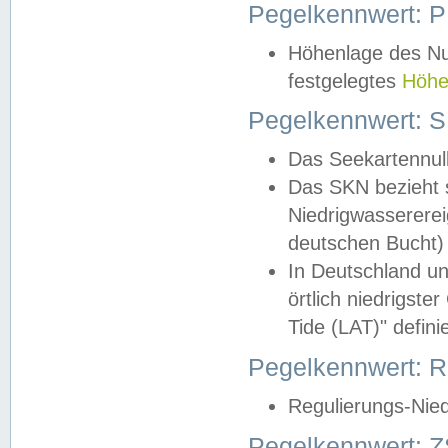
Pegelkennwert: 
Höhenlage des Nul
festgelegtes
Höhe
Pegelkennwert: 
Das Seekartennull
Das SKN bezieht s
Niedrigwassererei
deutschen Bucht) 
In Deutschland un
örtlich niedrigst
Tide (LAT)" definie
Pegelkennwert:
Regulierungs-Nie
Pegelkennwert: Z