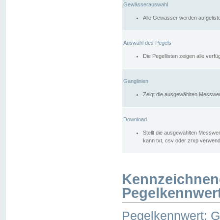
Gewässerauswahl
Alle Gewässer werden aufgelist
Auswahl des Pegels
Die Pegellisten zeigen alle ver
Ganglinien
Zeigt die ausgewählten Messwer
Download
Stellt die ausgewählten Messwer
kann txt, csv oder zrxp verwen
Kennzeichnen
Pegelkennwer
Pegelkennwert: 