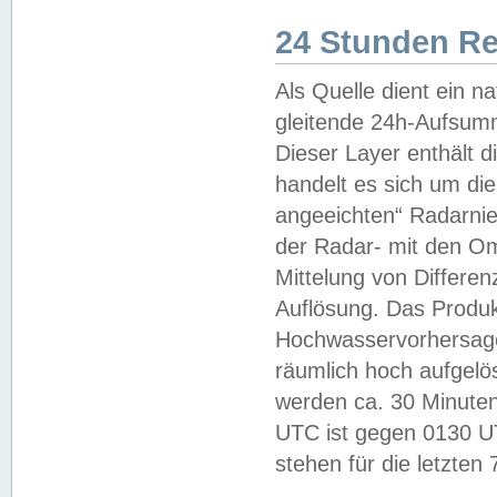
24 Stunden R
Als Quelle dient ein n
gleitende 24h-Aufsum
Dieser Layer enthält
handelt es sich um di
angeeichten“ Radarnie
der Radar- mit den O
Mittelung von Differe
Auflösung. Das Produk
Hochwasservorhersagez
räumlich hoch aufgelö
werden ca. 30 Minuten
UTC ist gegen 0130 UTC
stehen für die letzten