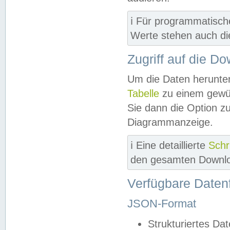
ℹ️ Für programmatisch
Werte stehen auch d
Zugriff auf die D
Um die Daten herunter
Tabelle
zu einem gewün
Sie dann die Option z
Diagrammanzeige.
ℹ️ Eine detaillierte
Schr
den gesamten Downlo
Verfügbare Daten
JSON-Format
Strukturiertes Da