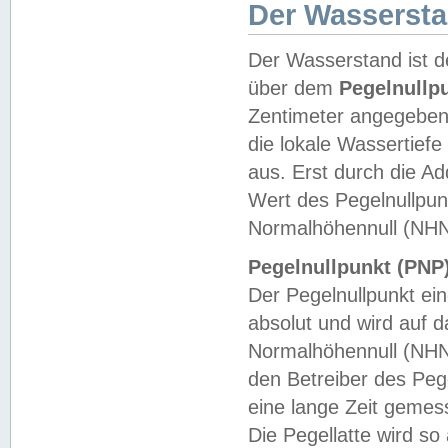
Der Wasserst
Der Wasserstand ist d
über dem
Pegelnullp
Zentimeter angegeben
die lokale Wassertie
aus. Erst durch die A
Wert des Pegelnullpun
Normalhöhennull (NHN
Pegelnullpunkt (PNP)
Der Pegelnullpunkt ei
absolut und wird auf
Normalhöhennull (NHN
den Betreiber des Pege
eine lange Zeit geme
Die Pegellatte wird s