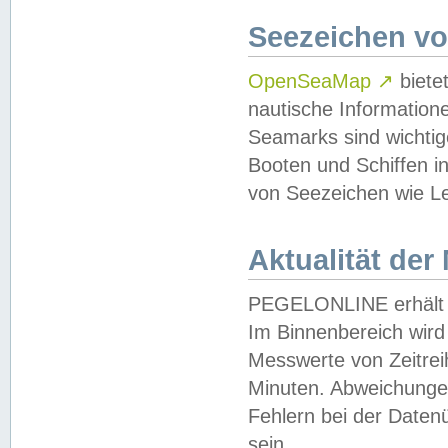
Seezeichen v
OpenSeaMap
↗
biete
nautische Information
Seamarks sind wichtig
Booten und Schiffen i
von Seezeichen wie Le
Aktualität der
PEGELONLINE erhält u
Im Binnenbereich wird 
Messwerte von Zeitreih
Minuten. Abweichungen
Fehlern bei der Daten
sein.