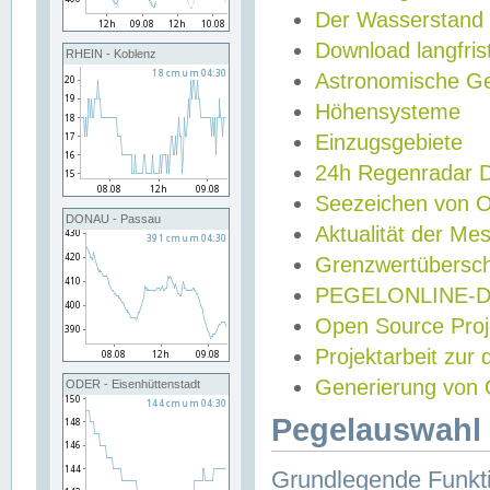
Der Wasserstand
Download langfris
RHEIN - Koblenz
Astronomische Gez
Höhensysteme
Einzugsgebiete
24h Regenradar
Seezeichen von 
DONAU - Passau
Aktualität der Me
Grenzwertübersch
PEGELONLINE-Di
Open Source Projek
Projektarbeit zur
Generierung von 
ODER - Eisenhüttenstadt
Pegelauswahl 
Grundlegende Funkti