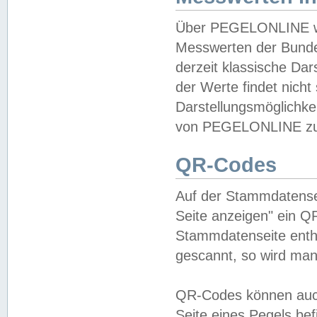
Über PEGELONLINE wer
Messwerten der Bundes
derzeit klassische Da
der Werte findet nicht 
Darstellungsmöglichkei
von PEGELONLINE zu 
QR-Codes
Auf der Stammdatensei
Seite anzeigen" ein Q
Stammdatenseite enthä
gescannt, so wird man
QR-Codes können auc
Seite eines Pegels be