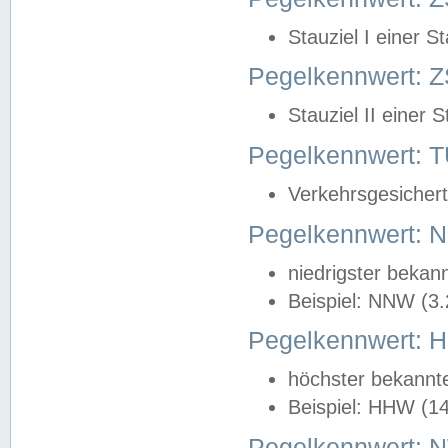
Stauziel I einer S
Pegelkennwert: Z
Stauziel II einer 
Pegelkennwert:
Verkehrsgesichert
Pegelkennwert:
niedrigster bekan
Beispiel: NNW (3
Pegelkennwert:
höchster bekannt
Beispiel: HHW (1
Pegelkennwert: 