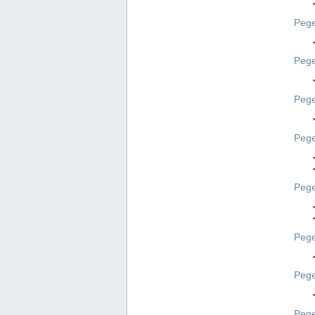
Pege
Pege
Peg
Pege
Pege
Pege
Pege
Peg