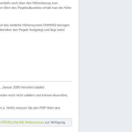
ssertiefe noch über den Höhenbezug zum
en Wert des Pegelnullpunktes erhält man die Höhe
d auf das amtliche Höhensystem DHHN92 bezogen
reiber des Pegels festgelegt und liegt meist
. Januar 2000 herunterzuladen.
den noch nicht validiert und können Ausreißer,
(m ü. NHN) müssen Sie den PNP-Wert des
ie
PEGELONLINE Webservices
zur Verfügung.