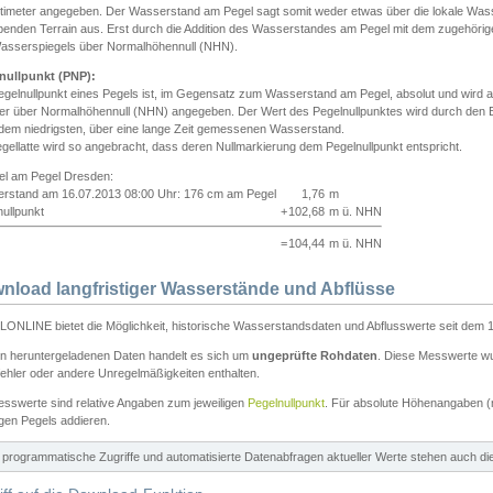
ntimeter angegeben. Der Wasserstand am Pegel sagt somit weder etwas über die lokale Wa
enden Terrain aus. Erst durch die Addition des Wasserstandes am Pegel mit dem zugehörig
asserspiegels über Normalhöhennull (NHN).
nullpunkt (PNP):
egelnullpunkt eines Pegels ist, im Gegensatz zum Wasserstand am Pegel, absolut und wir
ter über Normalhöhennull (NHN) angegeben. Der Wert des Pegelnullpunktes wird durch den Bet
 dem niedrigsten, über eine lange Zeit gemessenen Wasserstand.
gellatte wird so angebracht, dass deren Nullmarkierung dem Pegelnullpunkt entspricht.
iel am Pegel Dresden:
rstand am 16.07.2013 08:00 Uhr: 176 cm am Pegel
1,76
m
ullpunkt
+
102,68
m ü. NHN
=
104,44
m ü. NHN
nload langfristiger Wasserstände und Abflüsse
ONLINE bietet die Möglichkeit, historische Wasserstandsdaten und Abflusswerte seit dem 1
en heruntergeladenen Daten handelt es sich um
ungeprüfte Rohdaten
. Diese Messwerte wur
ehler oder andere Unregelmäßigkeiten enthalten.
esswerte sind relative Angaben zum jeweiligen
Pegelnullpunkt
. Für absolute Höhenangaben 
igen Pegels addieren.
ür programmatische Zugriffe und automatisierte Datenabfragen aktueller Werte stehen auch d