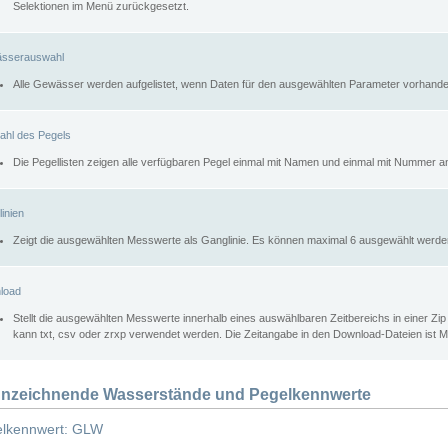
Selektionen im Menü zurückgesetzt.
sserauswahl
Alle Gewässer werden aufgelistet, wenn Daten für den ausgewählten Parameter vorhande
ahl des Pegels
Die Pegellisten zeigen alle verfügbaren Pegel einmal mit Namen und einmal mit Nummer a
inien
Zeigt die ausgewählten Messwerte als Ganglinie. Es können maximal 6 ausgewählt werde
load
Stellt die ausgewählten Messwerte innerhalb eines auswählbaren Zeitbereichs in einer Zi
kann txt, csv oder zrxp verwendet werden. Die Zeitangabe in den Download-Dateien ist 
nzeichnende Wasserstände und Pegelkennwerte
lkennwert: GLW