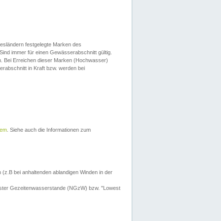
esländern festgelegte Marken des
Sind immer für einen Gewässerabschnitt gültig.
. Bei Erreichen dieser Marken (Hochwasser)
erabschnitt in Kraft bzw. werden bei
tem
. Siehe auch die Informationen zum
 (z.B bei anhaltenden ablandigen Winden in der
drigster Gezeitenwasserstande (NGzW) bzw. "Lowest