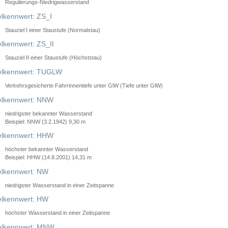
Regulierungs-Niedrigwasserstand
lkennwert: ZS_I
Stauziel I einer Staustufe (Normalstau)
lkennwert: ZS_II
Stauziel II einer Staustufe (Höchststau)
elkennwert: TUGLW
Verkehrsgesicherte Fahrrinnentiefe unter GlW (Tiefe unter GlW)
lkennwert: NNW
niedrigster bekannter Wasserstand
Beispiel: NNW (3.2.1942) 9,30 m
lkennwert: HHW
höchster bekannter Wasserstand
Beispiel: HHW (14.8.2001) 14,31 m
lkennwert: NW
niedrigster Wasserstand in einer Zeitspanne
lkennwert: HW
höchster Wasserstand in einer Zeitspanne
elkennwert: MNW