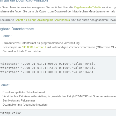
iff auf die Download-Funktion
e Daten herunterzuladen, navigieren Sie zunächst über die
Pegelauswahl-Tabelle
zu einem ge
datenseite finden Sie dann die Option zum Download der historischen Messdaten unterhalb
ne detaillierte
Schritt-für-Schritt-Anleitung mit Screenshots
führt Sie durch den gesamten Down
ügbare Datenformate
-Format
Strukturiertes Datenformat für programmatische Verarbeitung
Zeitstempel im
ISO 8601-Format
↗
mit vollständigen Zeitzoneninformation (Offset von 
Dezimalpunkt als Trennzeichen
"timestamp":"2000-01-01T01:00:00+01:00","value":646},

"timestamp":"2000-01-01T01:15:00+01:00","value":646},

"timestamp":"2000-01-01T01:30:00+01:00","value":645}

Format
Excel-kompatibles Tabellenformat
Vereinfachte Zeitstempeldarstellung in gesetzlicher Zeit (MEZ/MESZ mit Sommerzeitumstel
Semikolon als Feldtrenner
Dezimalkomma (deutsche Notation)
estamp;value
