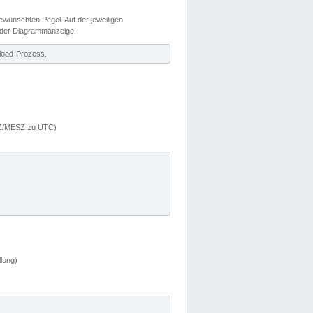
wünschten Pegel. Auf der jeweiligen
 der Diagrammanzeige.
load-Prozess.
MEZ/MESZ zu UTC)
lung)