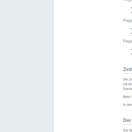
Pege
Peg
Zei
Die Ze
mit d
Darst
Beim
In de
Der
Der W