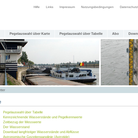
Hilfe
Links
Impressum
Nutzungsbedingungen
Datenschutz
Pegelauswahl über Karte
Pegelauswahl über Tabelle
Abo
Down
tter
e
Pegelauswahl über Tabelle
Kennzeichnende Wasserstände und Pegelkennwerte
Zeitbezug der Messwerte
Der Wasserstand
Download langfristiger Wasserstände und Abflüsse
Astronomische Gezeitenganglinie (Astrotide)