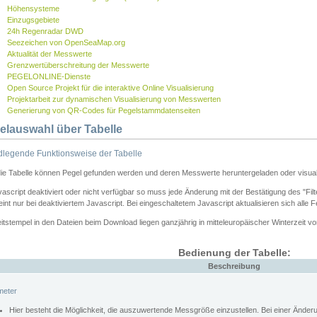
Höhensysteme
Einzugsgebiete
24h Regenradar DWD
Seezeichen von OpenSeaMap.org
Aktualität der Messwerte
Grenzwertüberschreitung der Messwerte
PEGELONLINE-Dienste
Open Source Projekt für die interaktive Online Visualisierung
Projektarbeit zur dynamischen Visualisierung von Messwerten
Generierung von QR-Codes für Pegelstammdatenseiten
elauswahl über Tabelle
legende Funktionsweise der Tabelle
die Tabelle können Pegel gefunden werden und deren Messwerte heruntergeladen oder visuali
vascript deaktiviert oder nicht verfügbar so muss jede Änderung mit der Bestätigung des "Filt
int nur bei deaktiviertem Javascript. Bei eingeschaltetem Javascript aktualisieren sich alle 
itstempel in den Dateien beim Download liegen ganzjährig in mitteleuropäischer Winterzeit vo
Bedienung der Tabelle:
Beschreibung
meter
Hier besteht die Möglichkeit, die auszuwertende Messgröße einzustellen. Bei einer Ände