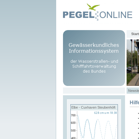
Start
Newsle
Hilf
Elbe - Cuxhaven Steubenhöft