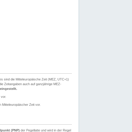
ies sind die Mitteleuropäische Zeit (MEZ, UTC+1)
ie Zeitangaben auch auf ganzjährige MEZ-
ingestellt.
 vor.
 Mitteleuropäischer Zeit vor.
lpunkt (PNP)
der Pegellatte und wird in der Regel