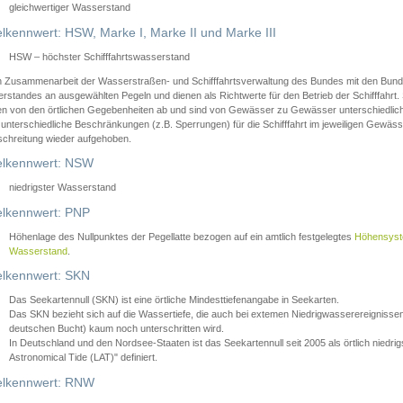
gleichwertiger Wasserstand
lkennwert: HSW, Marke I, Marke II und Marke III
HSW – höchster Schifffahrtswasserstand
in Zusammenarbeit der Wasserstraßen- und Schifffahrtsverwaltung des Bundes mit den Bund
standes an ausgewählten Pegeln und dienen als Richtwerte für den Betrieb der Schifffahrt. 
n von den örtlichen Gegebenheiten ab und sind von Gewässer zu Gewässer unterschiedlich
 unterschiedliche Beschränkungen (z.B. Sperrungen) für die Schifffahrt im jeweiligen Gewäss
schreitung wieder aufgehoben.
lkennwert: NSW
niedrigster Wasserstand
lkennwert: PNP
Höhenlage des Nullpunktes der Pegellatte bezogen auf ein amtlich festgelegtes
Höhensys
Wasserstand
.
lkennwert: SKN
Das Seekartennull (SKN) ist eine örtliche Mindesttiefenangabe in Seekarten.
Das SKN bezieht sich auf die Wassertiefe, die auch bei extemen Niedrigwasserereignissen
deutschen Bucht) kaum noch unterschritten wird.
In Deutschland und den Nordsee-Staaten ist das Seekartennull seit 2005 als örtlich nie
Astronomical Tide (LAT)" definiert.
lkennwert: RNW