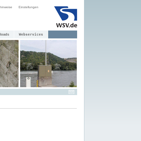
hinweise
Einstellungen
loads
Webservices