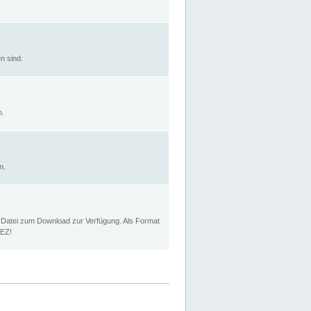
n sind.
n.
n.
p Datei zum Download zur Verfügung. Als Format
MEZ!