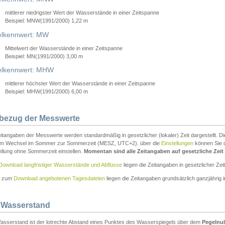
mittlerer niedrigster Wert der Wasserstände in einer Zeitspanne
Beispiel: MNW(1991/2000) 1,22 m
lkennwert: MW
Mittelwert der Wasserstände in einer Zeitspanne
Beispiel: MN(1991/2000) 3,00 m
elkennwert: MHW
mittlerer höchster Wert der Wasserstände in einer Zeitspanne
Beispiel: MHW(1991/2000) 6,00 m
tbezug der Messwerte
itangaben der Messwerte werden standardmäßig in gesetzlicher (lokaler) Zeit dargestellt. D
em Wechsel im Sommer zur Sommerzeit (MESZ, UTC+2). über die
Einstellungen
können Sie d
ellung ohne Sommerzeit einstellen.
Momentan sind alle Zeitangaben auf gesetzliche Zeit e
Download langfristiger Wasserstände und Abflüsse
liegen die Zeitangaben in gesetzlicher Zeit
n zum
Download angebotenen Tagesdateien
liegen die Zeitangaben grundsätzlich ganzjährig in
 Wasserstand
asserstand ist der lotrechte Abstand eines Punktes des Wasserspiegels über dem
Pegelnul