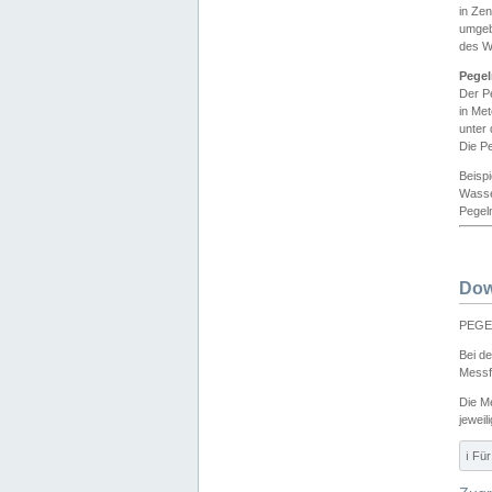
in Ze
umgeb
des W
Pegel
Der P
in Me
unter
Die Pe
Beisp
Wasse
Pegeln
Dow
PEGEL
Bei d
Messf
Die M
jeweil
ℹ️ F