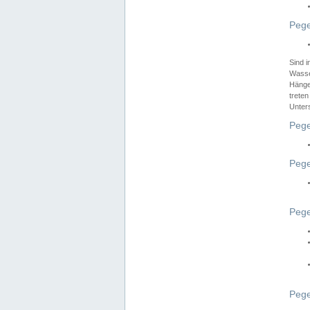
Pege
Sind 
Wasser
Hänge
treten
Unter
Pege
Pege
Pege
Pege