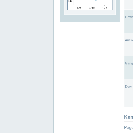
Gewä
Ausw
Gangl
Down
Ken
Pege