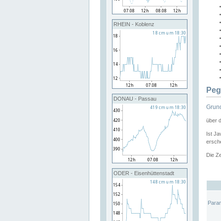
RHEIN - Koblenz
Peg
DONAU - Passau
Grund
über 
Ist Ja
ersche
Die Ze
ODER - Eisenhüttenstadt
Para