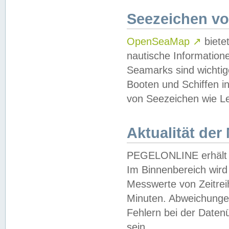
Seezeichen v
OpenSeaMap
↗
biete
nautische Information
Seamarks sind wichtig
Booten und Schiffen i
von Seezeichen wie Le
Aktualität der
PEGELONLINE erhält u
Im Binnenbereich wird 
Messwerte von Zeitreih
Minuten. Abweichungen
Fehlern bei der Daten
sein.