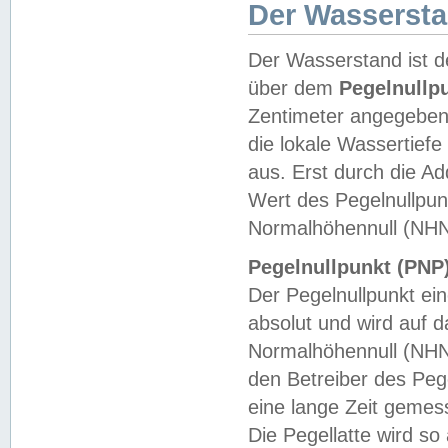
Der Wasserst
Der Wasserstand ist d
über dem
Pegelnullp
Zentimeter angegeben
die lokale Wassertie
aus. Erst durch die A
Wert des Pegelnullpun
Normalhöhennull (NHN
Pegelnullpunkt (PNP)
Der Pegelnullpunkt ei
absolut und wird auf
Normalhöhennull (NHN
den Betreiber des Pege
eine lange Zeit geme
Die Pegellatte wird s