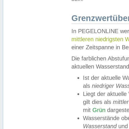
Grenzwertüber
In PEGELONLINE werde
mittleren niedrigsten
einer Zeitspanne in Be
Die farblichen Abstuf
aktuellen Wasserstand
Ist der aktuelle 
als
niedriger Was
Liegt der aktue
gilt dies als
mittle
mit
Grün
dargestel
Wasserstände obe
Wasserstand
und