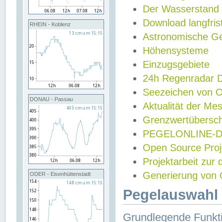
Der Wasserstand
Download langfris
RHEIN - Koblenz
Astronomische Gez
Höhensysteme
Einzugsgebiete
24h Regenradar
Seezeichen von 
DONAU - Passau
Aktualität der Me
Grenzwertübersch
PEGELONLINE-Di
Open Source Projek
Projektarbeit zur
Generierung von 
ODER - Eisenhüttenstadt
Pegelauswahl 
Grundlegende Funkti