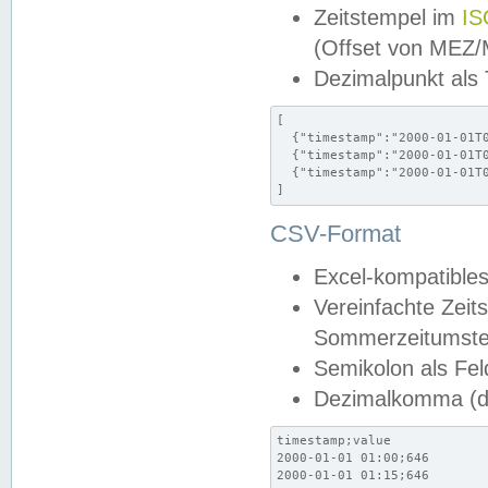
Zeitstempel im
IS
(Offset von MEZ
Dezimalpunkt als
[

  {"timestamp":"2000-01-01T0
  {"timestamp":"2000-01-01T0
  {"timestamp":"2000-01-01T0
]
CSV-Format
Excel-kompatibles
Vereinfachte Zeit
Sommerzeitumstel
Semikolon als Fel
Dezimalkomma (de
timestamp;value

2000-01-01 01:00;646

2000-01-01 01:15;646
