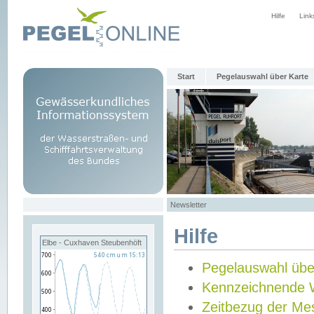
Hilfe
Link
Start
Pegelauswahl über Karte
Newsletter
Hilfe
Elbe - Cuxhaven Steubenhöft
Pegelauswahl übe
Kennzeichnende 
Zeitbezug der Me