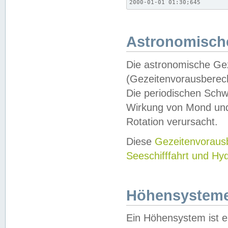
2000-01-01 01:30;645
Astronomische
Die astronomische Gez
(Gezeitenvorausberec
Die periodischen Schw
Wirkung von Mond und
Rotation verursacht.
Diese
Gezeitenvorau
Seeschifffahrt und Hy
Höhensystem
Ein Höhensystem ist e