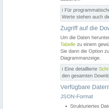
ℹ️ Für programmatisch
Werte stehen auch d
Zugriff auf die D
Um die Daten herunter
Tabelle
zu einem gewün
Sie dann die Option z
Diagrammanzeige.
ℹ️ Eine detaillierte
Schr
den gesamten Downlo
Verfügbare Daten
JSON-Format
Strukturiertes Da