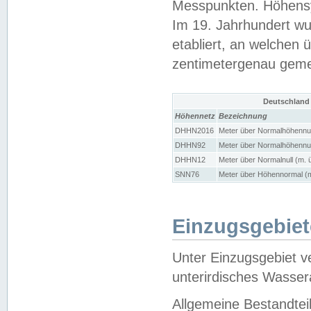
Messpunkten. Höhensy
Im 19. Jahrhundert wu
etabliert, an welchen 
zentimetergenau gem
Deutschland
Höhennetz
Bezeichnung
DHHN2016
Meter über Normalhöhennul
DHHN92
Meter über Normalhöhennul
DHHN12
Meter über Normalnull (m. 
SNN76
Meter über Höhennormal (m
Einzugsgebiet
Unter Einzugsgebiet v
unterirdisches Wasser
Allgemeine Bestandtei