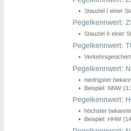
Stauziel I einer S
Pegelkennwert: Z
Stauziel II einer 
Pegelkennwert:
Verkehrsgesichert
Pegelkennwert:
niedrigster bekan
Beispiel: NNW (3
Pegelkennwert:
höchster bekannt
Beispiel: HHW (1
Pegelkennwert: 