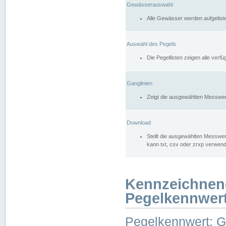
Gewässerauswahl
Alle Gewässer werden aufgelist
Auswahl des Pegels
Die Pegellisten zeigen alle ver
Ganglinien
Zeigt die ausgewählten Messwer
Download
Stellt die ausgewählten Messwer
kann txt, csv oder zrxp verwen
Kennzeichnen
Pegelkennwer
Pegelkennwert: 