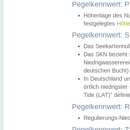
Pegelkennwert: 
Höhenlage des Nul
festgelegtes
Höhe
Pegelkennwert: 
Das Seekartennull
Das SKN bezieht s
Niedrigwassererei
deutschen Bucht) 
In Deutschland un
örtlich niedrigst
Tide (LAT)" definie
Pegelkennwert:
Regulierungs-Nie
Pegelkennwert: Z