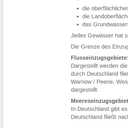
die oberflächlich
die Landoberfläc
das Grundwasser
Jedes Gewässer hat se
Die Grenze des Einzug
Flusseinzugsgebiete
Dargestellt werden die
durch Deutschland fli
Warnow / Peene, Weser
dargestellt.
Meereseinzugsgebiet
In Deutschland gibt 
Deutschland fließt n