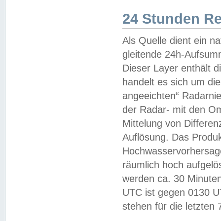
24 Stunden R
Als Quelle dient ein n
gleitende 24h-Aufsum
Dieser Layer enthält
handelt es sich um di
angeeichten“ Radarnie
der Radar- mit den O
Mittelung von Differe
Auflösung. Das Produk
Hochwasservorhersagez
räumlich hoch aufgelö
werden ca. 30 Minuten
UTC ist gegen 0130 UTC
stehen für die letzten