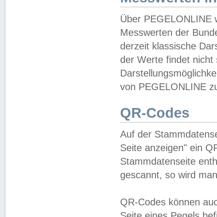
Über PEGELONLINE wer
Messwerten der Bundes
derzeit klassische Da
der Werte findet nicht 
Darstellungsmöglichkei
von PEGELONLINE zu 
QR-Codes
Auf der Stammdatensei
Seite anzeigen" ein Q
Stammdatenseite enthä
gescannt, so wird man
QR-Codes können auc
Seite eines Pegels be