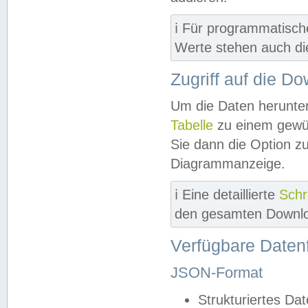
ℹ️ Für programmatisch
Werte stehen auch d
Zugriff auf die D
Um die Daten herunter
Tabelle
zu einem gewün
Sie dann die Option z
Diagrammanzeige.
ℹ️ Eine detaillierte
Schr
den gesamten Downlo
Verfügbare Daten
JSON-Format
Strukturiertes Da