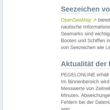
Seezeichen v
OpenSeaMap
↗
biete
nautische Information
Seamarks sind wichtig
Booten und Schiffen i
von Seezeichen wie Le
Aktualität der
PEGELONLINE erhält u
Im Binnenbereich wird 
Messwerte von Zeitreih
Minuten. Abweichungen
Fehlern bei der Daten
sein.