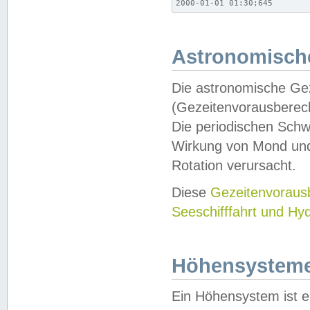
2000-01-01 01:30;645
Astronomische
Die astronomische Gez
(Gezeitenvorausberec
Die periodischen Schw
Wirkung von Mond und
Rotation verursacht.
Diese
Gezeitenvorau
Seeschifffahrt und Hy
Höhensystem
Ein Höhensystem ist e