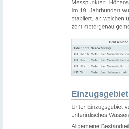
Messpunkten. Höhensy
Im 19. Jahrhundert wu
etabliert, an welchen 
zentimetergenau gem
Deutschland
Höhennetz
Bezeichnung
DHHN2016
Meter über Normalhöhennul
DHHN92
Meter über Normalhöhennul
DHHN12
Meter über Normalnull (m. 
SNN76
Meter über Höhennormal (m
Einzugsgebiet
Unter Einzugsgebiet v
unterirdisches Wasser
Allgemeine Bestandtei