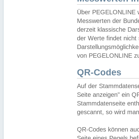
Über PEGELONLINE wer
Messwerten der Bundes
derzeit klassische Da
der Werte findet nicht 
Darstellungsmöglichkei
von PEGELONLINE zu 
QR-Codes
Auf der Stammdatensei
Seite anzeigen" ein Q
Stammdatenseite enthä
gescannt, so wird man
QR-Codes können auc
Seite eines Pegels be