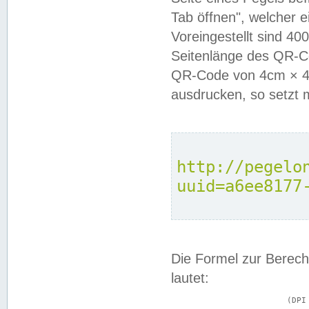
Tab öffnen", welcher 
Voreingestellt sind 4
Seitenlänge des QR-C
QR-Code von 4cm × 4c
ausdrucken, so setzt 
http://pegelo
uuid=a6ee8177
Die Formel zur Berech
lautet:
			(DPI × Druckkantenlänge in cm) ÷ 2,54 = Kantenlänge in Pixel
