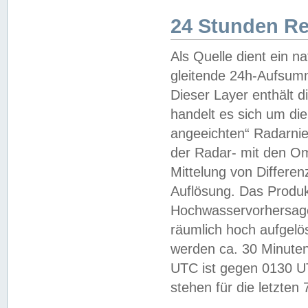
24 Stunden R
Als Quelle dient ein n
gleitende 24h-Aufsum
Dieser Layer enthält
handelt es sich um di
angeeichten“ Radarnie
der Radar- mit den O
Mittelung von Differe
Auflösung. Das Produk
Hochwasservorhersagez
räumlich hoch aufgelö
werden ca. 30 Minuten
UTC ist gegen 0130 UTC
stehen für die letzten