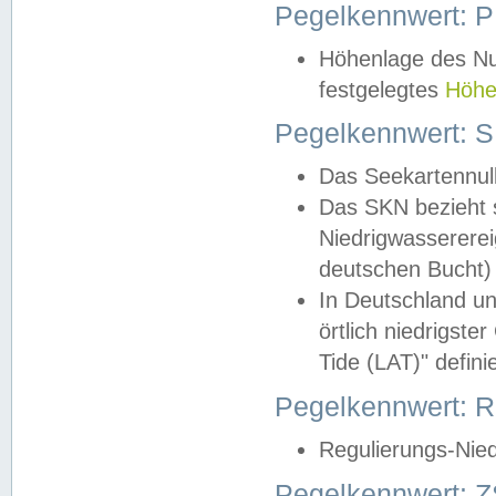
Pegelkennwert: 
Höhenlage des Nul
festgelegtes
Höhe
Pegelkennwert: 
Das Seekartennull
Das SKN bezieht s
Niedrigwassererei
deutschen Bucht) 
In Deutschland un
örtlich niedrigst
Tide (LAT)" definie
Pegelkennwert:
Regulierungs-Nie
Pegelkennwert: Z