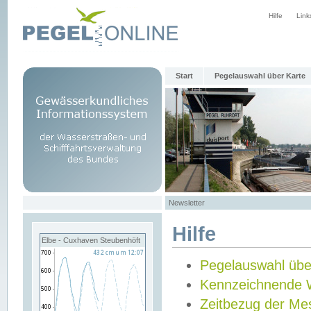
Hilfe
Link
Start
Pegelauswahl über Karte
Newsletter
Hilfe
Elbe - Cuxhaven Steubenhöft
Pegelauswahl übe
Kennzeichnende 
Zeitbezug der Me