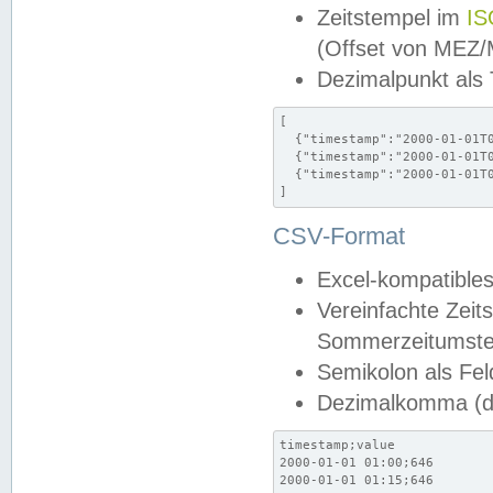
Zeitstempel im
IS
(Offset von MEZ
Dezimalpunkt als
[

  {"timestamp":"2000-01-01T0
  {"timestamp":"2000-01-01T0
  {"timestamp":"2000-01-01T0
]
CSV-Format
Excel-kompatibles
Vereinfachte Zeit
Sommerzeitumstel
Semikolon als Fel
Dezimalkomma (de
timestamp;value

2000-01-01 01:00;646

2000-01-01 01:15;646
