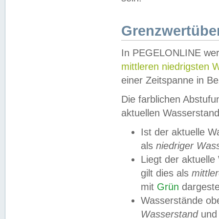
Grenzwertüber
In PEGELONLINE werde
mittleren niedrigsten
einer Zeitspanne in Be
Die farblichen Abstuf
aktuellen Wasserstand
Ist der aktuelle 
als
niedriger Was
Liegt der aktue
gilt dies als
mittle
mit
Grün
dargestel
Wasserstände obe
Wasserstand
und