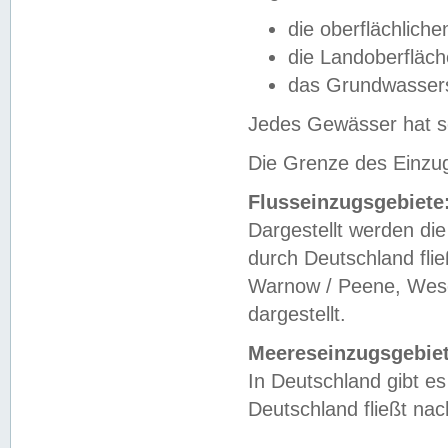
die oberflächlich
die Landoberfläc
das Grundwasser
Jedes Gewässer hat se
Die Grenze des Einzug
Flusseinzugsgebiete
Dargestellt werden die
durch Deutschland fli
Warnow / Peene, Weser
dargestellt.
Meereseinzugsgebiet
In Deutschland gibt 
Deutschland fließt n