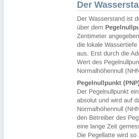
Der Wasserst
Der Wasserstand ist d
über dem
Pegelnullp
Zentimeter angegeben
die lokale Wassertie
aus. Erst durch die A
Wert des Pegelnullpun
Normalhöhennull (NHN
Pegelnullpunkt (PNP)
Der Pegelnullpunkt ei
absolut und wird auf
Normalhöhennull (NHN
den Betreiber des Pege
eine lange Zeit geme
Die Pegellatte wird s