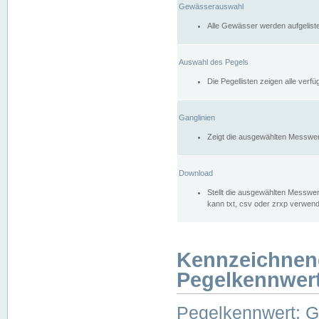
Gewässerauswahl
Alle Gewässer werden aufgelist
Auswahl des Pegels
Die Pegellisten zeigen alle ver
Ganglinien
Zeigt die ausgewählten Messwer
Download
Stellt die ausgewählten Messwer
kann txt, csv oder zrxp verwen
Kennzeichnen
Pegelkennwer
Pegelkennwert: 