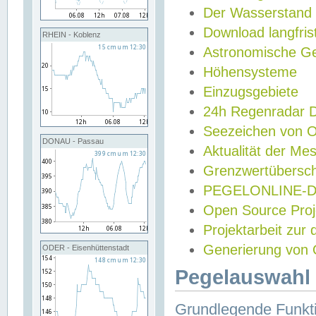
Der Wasserstand
Download langfris
RHEIN - Koblenz
Astronomische Gez
Höhensysteme
Einzugsgebiete
24h Regenradar
Seezeichen von 
DONAU - Passau
Aktualität der Me
Grenzwertübersch
PEGELONLINE-Di
Open Source Projek
Projektarbeit zur
Generierung von 
ODER - Eisenhüttenstadt
Pegelauswahl 
Grundlegende Funkti