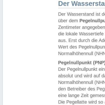
Der Wasserst
Der Wasserstand ist d
über dem
Pegelnullp
Zentimeter angegeben
die lokale Wassertie
aus. Erst durch die A
Wert des Pegelnullpun
Normalhöhennull (NHN
Pegelnullpunkt (PNP)
Der Pegelnullpunkt ei
absolut und wird auf
Normalhöhennull (NHN
den Betreiber des Pege
eine lange Zeit geme
Die Pegellatte wird s