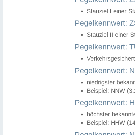
Stauziel I einer S
Pegelkennwert: Z
Stauziel II einer 
Pegelkennwert:
Verkehrsgesichert
Pegelkennwert:
niedrigster bekan
Beispiel: NNW (3
Pegelkennwert:
höchster bekannt
Beispiel: HHW (1
Pegelkennwert: 