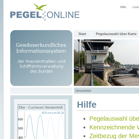
Hilfe
Link
Start
Pegelauswahl über Karte
Newsletter
Hilfe
Elbe - Cuxhaven Steubenhöft
Pegelauswahl übe
Kennzeichnende 
Zeitbezug der Me