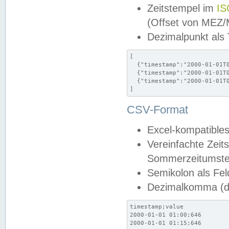
Zeitstempel im
IS
(Offset von MEZ
Dezimalpunkt als
[

  {"timestamp":"2000-01-01T0
  {"timestamp":"2000-01-01T0
  {"timestamp":"2000-01-01T0
]
CSV-Format
Excel-kompatibles
Vereinfachte Zeit
Sommerzeitumstel
Semikolon als Fel
Dezimalkomma (de
timestamp;value

2000-01-01 01:00;646

2000-01-01 01:15;646
