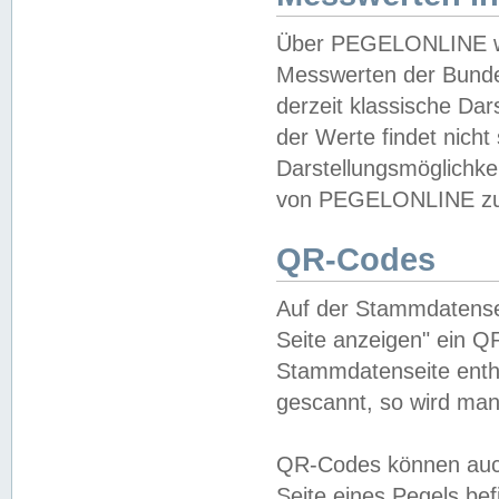
Über PEGELONLINE wer
Messwerten der Bundes
derzeit klassische Da
der Werte findet nicht 
Darstellungsmöglichkei
von PEGELONLINE zu 
QR-Codes
Auf der Stammdatensei
Seite anzeigen" ein Q
Stammdatenseite enthä
gescannt, so wird man
QR-Codes können auc
Seite eines Pegels be