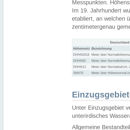
Messpunkten. Höhensy
Im 19. Jahrhundert wu
etabliert, an welchen 
zentimetergenau gem
Deutschland
Höhennetz
Bezeichnung
DHHN2016
Meter über Normalhöhennul
DHHN92
Meter über Normalhöhennul
DHHN12
Meter über Normalnull (m. 
SNN76
Meter über Höhennormal (m
Einzugsgebiet
Unter Einzugsgebiet v
unterirdisches Wasser
Allgemeine Bestandtei