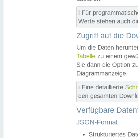
ℹ️ Für programmatisch
Werte stehen auch d
Zugriff auf die D
Um die Daten herunter
Tabelle
zu einem gewün
Sie dann die Option z
Diagrammanzeige.
ℹ️ Eine detaillierte
Schr
den gesamten Downlo
Verfügbare Daten
JSON-Format
Strukturiertes Da