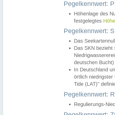
Pegelkennwert: 
Höhenlage des Nul
festgelegtes
Höhe
Pegelkennwert: 
Das Seekartennull
Das SKN bezieht s
Niedrigwassererei
deutschen Bucht) 
In Deutschland un
örtlich niedrigst
Tide (LAT)" definie
Pegelkennwert:
Regulierungs-Nie
Pegelkennwert: Z