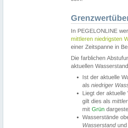
Grenzwertüber
In PEGELONLINE werde
mittleren niedrigsten
einer Zeitspanne in Be
Die farblichen Abstuf
aktuellen Wasserstand
Ist der aktuelle 
als
niedriger Was
Liegt der aktue
gilt dies als
mittle
mit
Grün
dargestel
Wasserstände obe
Wasserstand
und