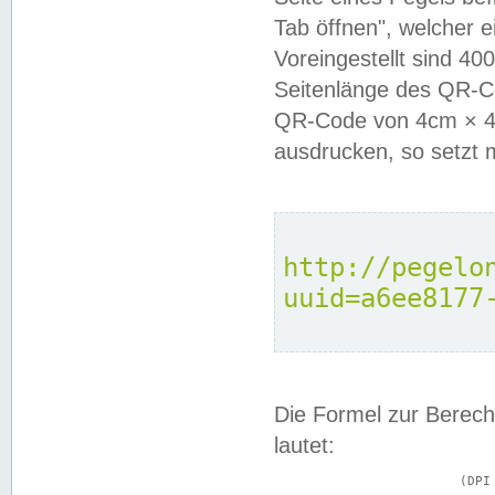
Tab öffnen", welcher 
Voreingestellt sind 4
Seitenlänge des QR-C
QR-Code von 4cm × 4c
ausdrucken, so setzt 
http://pegelo
uuid=a6ee8177
Die Formel zur Berech
lautet:
			(DPI × Druckkantenlänge in cm) ÷ 2,54 = Kantenlänge in Pixel
