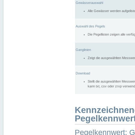
Gewässerauswahl
Alle Gewässer werden aufgelist
Auswahl des Pegels
Die Pegellisten zeigen alle ver
Ganglinien
Zeigt die ausgewählten Messwer
Download
Stellt die ausgewählten Messwer
kann txt, csv oder zrxp verwen
Kennzeichnen
Pegelkennwer
Pegelkennwert: 