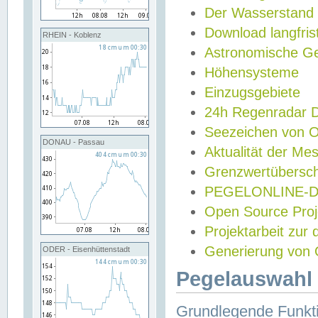
Der Wasserstand
Download langfris
RHEIN - Koblenz
Astronomische Gez
Höhensysteme
Einzugsgebiete
24h Regenradar
Seezeichen von 
DONAU - Passau
Aktualität der Me
Grenzwertübersch
PEGELONLINE-Di
Open Source Projek
Projektarbeit zur
Generierung von 
ODER - Eisenhüttenstadt
Pegelauswahl 
Grundlegende Funkti