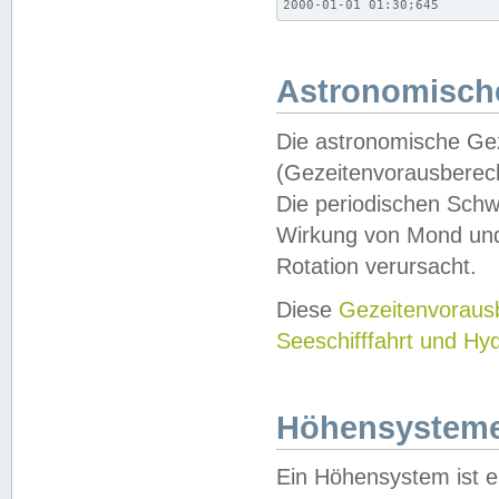
2000-01-01 01:30;645
Astronomische
Die astronomische Gez
(Gezeitenvorausberec
Die periodischen Schw
Wirkung von Mond und
Rotation verursacht.
Diese
Gezeitenvorau
Seeschifffahrt und Hy
Höhensystem
Ein Höhensystem ist e