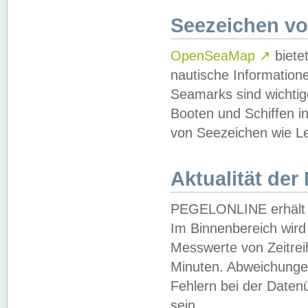
Seezeichen v
OpenSeaMap
↗
biete
nautische Information
Seamarks sind wichtig
Booten und Schiffen i
von Seezeichen wie Le
Aktualität der
PEGELONLINE erhält u
Im Binnenbereich wird 
Messwerte von Zeitreih
Minuten. Abweichungen
Fehlern bei der Daten
sein.