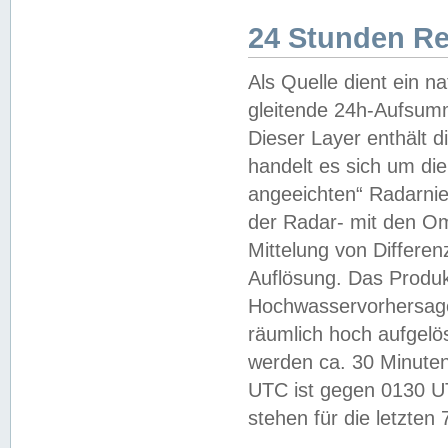
24 Stunden R
Als Quelle dient ein n
gleitende 24h-Aufsum
Dieser Layer enthält
handelt es sich um di
angeeichten“ Radarnie
der Radar- mit den O
Mittelung von Differe
Auflösung. Das Produk
Hochwasservorhersagez
räumlich hoch aufgelö
werden ca. 30 Minuten
UTC ist gegen 0130 UTC
stehen für die letzten