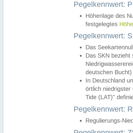
Pegelkennwert: 
Höhenlage des Nul
festgelegtes
Höhe
Pegelkennwert: 
Das Seekartennull
Das SKN bezieht s
Niedrigwassererei
deutschen Bucht) 
In Deutschland un
örtlich niedrigst
Tide (LAT)" definie
Pegelkennwert:
Regulierungs-Nie
Pegelkennwert: Z