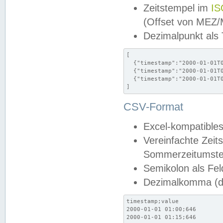
Zeitstempel im
IS
(Offset von MEZ
Dezimalpunkt als
[

  {"timestamp":"2000-01-01T0
  {"timestamp":"2000-01-01T0
  {"timestamp":"2000-01-01T0
]
CSV-Format
Excel-kompatibles
Vereinfachte Zeit
Sommerzeitumstel
Semikolon als Fel
Dezimalkomma (de
timestamp;value

2000-01-01 01:00;646

2000-01-01 01:15;646
