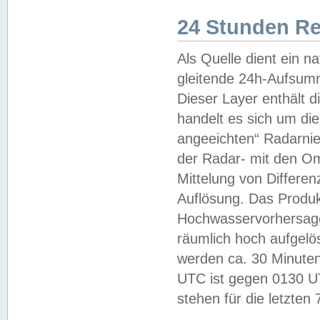
24 Stunden R
Als Quelle dient ein n
gleitende 24h-Aufsum
Dieser Layer enthält
handelt es sich um di
angeeichten“ Radarnie
der Radar- mit den O
Mittelung von Differe
Auflösung. Das Produk
Hochwasservorhersagez
räumlich hoch aufgelö
werden ca. 30 Minuten
UTC ist gegen 0130 UTC
stehen für die letzten