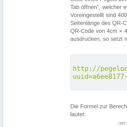
Tab öffnen", welcher 
Voreingestellt sind 4
Seitenlänge des QR-C
QR-Code von 4cm × 4c
ausdrucken, so setzt 
http://pegelo
uuid=a6ee8177
Die Formel zur Berech
lautet:
			(DPI × Druckkantenlänge in cm) ÷ 2,54 = Kantenlänge in Pixel
