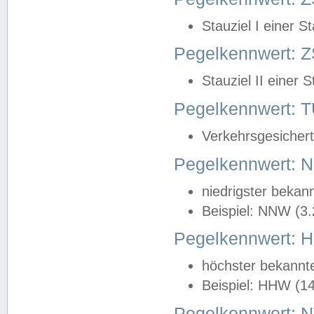
Stauziel I einer S
Pegelkennwert: Z
Stauziel II einer 
Pegelkennwert:
Verkehrsgesichert
Pegelkennwert:
niedrigster bekan
Beispiel: NNW (3
Pegelkennwert:
höchster bekannt
Beispiel: HHW (1
Pegelkennwert: 