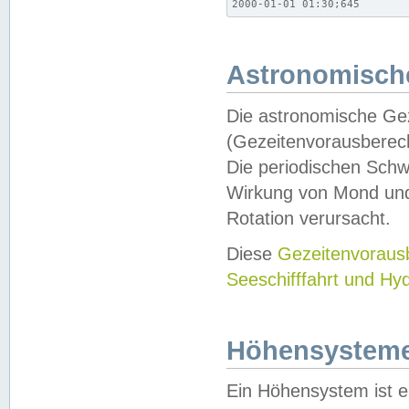
2000-01-01 01:30;645
Astronomische
Die astronomische Gez
(Gezeitenvorausberec
Die periodischen Schw
Wirkung von Mond und
Rotation verursacht.
Diese
Gezeitenvorau
Seeschifffahrt und Hy
Höhensystem
Ein Höhensystem ist e