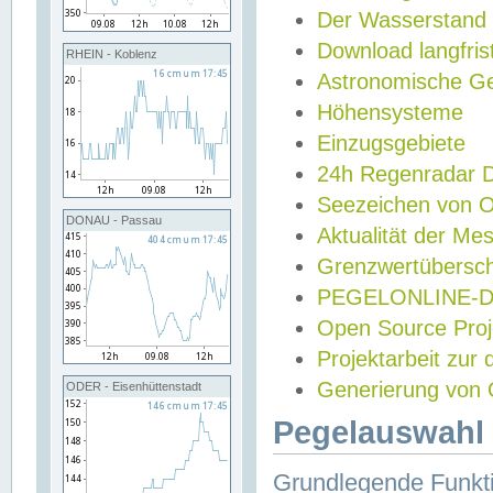
Der Wasserstand
Download langfris
RHEIN - Koblenz
Astronomische Gez
Höhensysteme
Einzugsgebiete
24h Regenradar
Seezeichen von 
DONAU - Passau
Aktualität der Me
Grenzwertübersch
PEGELONLINE-Di
Open Source Projek
Projektarbeit zur
Generierung von 
ODER - Eisenhüttenstadt
Pegelauswahl 
Grundlegende Funkti