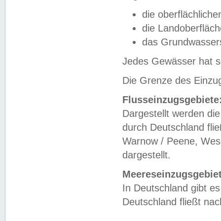
die oberflächlich
die Landoberfläc
das Grundwasser
Jedes Gewässer hat se
Die Grenze des Einzug
Flusseinzugsgebiete
Dargestellt werden die
durch Deutschland fli
Warnow / Peene, Weser
dargestellt.
Meereseinzugsgebiet
In Deutschland gibt 
Deutschland fließt n