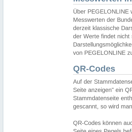
Über PEGELONLINE wer
Messwerten der Bundes
derzeit klassische Da
der Werte findet nicht 
Darstellungsmöglichkei
von PEGELONLINE zu 
QR-Codes
Auf der Stammdatensei
Seite anzeigen" ein Q
Stammdatenseite enthä
gescannt, so wird man
QR-Codes können auc
Seite eines Pegels be