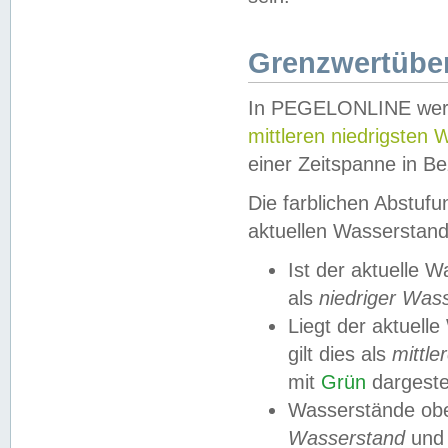
Grenzwertüber
In PEGELONLINE werde
mittleren niedrigsten
einer Zeitspanne in Be
Die farblichen Abstuf
aktuellen Wasserstand
Ist der aktuelle 
als
niedriger Was
Liegt der aktue
gilt dies als
mittle
mit
Grün
dargestel
Wasserstände obe
Wasserstand
und