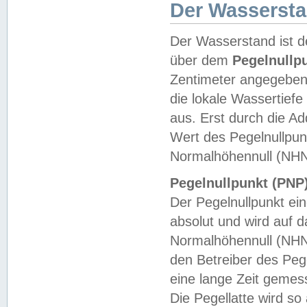
Der Wasserst
Der Wasserstand ist d
über dem
Pegelnullp
Zentimeter angegeben
die lokale Wassertie
aus. Erst durch die A
Wert des Pegelnullpun
Normalhöhennull (NHN
Pegelnullpunkt (PNP)
Der Pegelnullpunkt ei
absolut und wird auf
Normalhöhennull (NHN
den Betreiber des Pege
eine lange Zeit geme
Die Pegellatte wird s