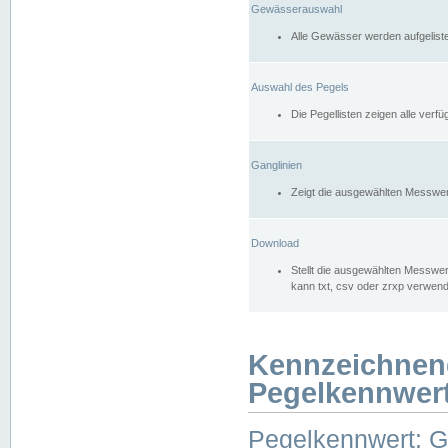
Gewässerauswahl
Alle Gewässer werden aufgelist
Auswahl des Pegels
Die Pegellisten zeigen alle ver
Ganglinien
Zeigt die ausgewählten Messwer
Download
Stellt die ausgewählten Messwer
kann txt, csv oder zrxp verwen
Kennzeichnen
Pegelkennwer
Pegelkennwert: 