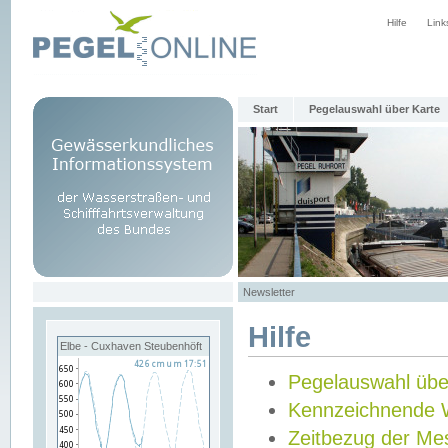
Hilfe
Link
Start
Pegelauswahl über Karte
Newsletter
Hilfe
Elbe - Cuxhaven Steubenhöft
Pegelauswahl übe
Kennzeichnende 
Zeitbezug der Me