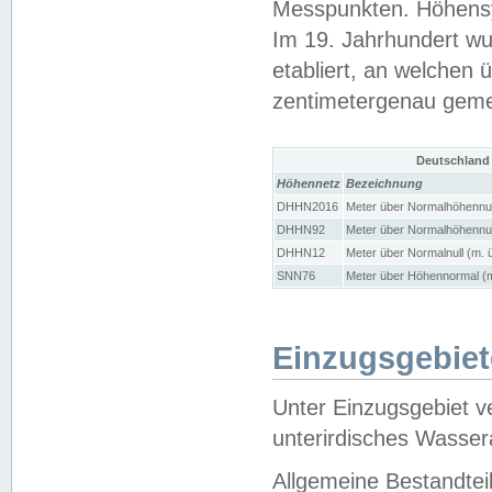
Messpunkten. Höhensy
Im 19. Jahrhundert wu
etabliert, an welchen 
zentimetergenau gem
Deutschland
Höhennetz
Bezeichnung
DHHN2016
Meter über Normalhöhennul
DHHN92
Meter über Normalhöhennul
DHHN12
Meter über Normalnull (m. 
SNN76
Meter über Höhennormal (m
Einzugsgebiet
Unter Einzugsgebiet v
unterirdisches Wasser
Allgemeine Bestandtei