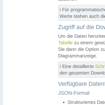
ℹ️ Für programmatisch
Werte stehen auch d
Zugriff auf die D
Um die Daten herunter
Tabelle
zu einem gewün
Sie dann die Option z
Diagrammanzeige.
ℹ️ Eine detaillierte
Schr
den gesamten Downlo
Verfügbare Daten
JSON-Format
Strukturiertes Da