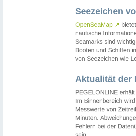
Seezeichen v
OpenSeaMap
↗
biete
nautische Information
Seamarks sind wichtig
Booten und Schiffen i
von Seezeichen wie Le
Aktualität der
PEGELONLINE erhält u
Im Binnenbereich wird 
Messwerte von Zeitreih
Minuten. Abweichungen
Fehlern bei der Daten
sein.