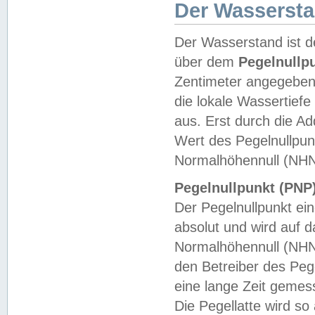
Der Wasserst
Der Wasserstand ist d
über dem
Pegelnullp
Zentimeter angegeben
die lokale Wassertie
aus. Erst durch die A
Wert des Pegelnullpun
Normalhöhennull (NHN
Pegelnullpunkt (PNP)
Der Pegelnullpunkt ei
absolut und wird auf
Normalhöhennull (NHN
den Betreiber des Pege
eine lange Zeit geme
Die Pegellatte wird s