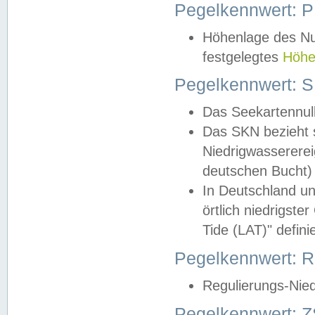
Pegelkennwert: 
Höhenlage des Nul
festgelegtes
Höhe
Pegelkennwert: 
Das Seekartennull
Das SKN bezieht s
Niedrigwassererei
deutschen Bucht) 
In Deutschland un
örtlich niedrigst
Tide (LAT)" definie
Pegelkennwert:
Regulierungs-Nie
Pegelkennwert: Z