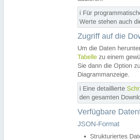
ℹ️ Für programmatisch
Werte stehen auch d
Zugriff auf die D
Um die Daten herunter
Tabelle
zu einem gewün
Sie dann die Option z
Diagrammanzeige.
ℹ️ Eine detaillierte
Schr
den gesamten Downlo
Verfügbare Daten
JSON-Format
Strukturiertes Da