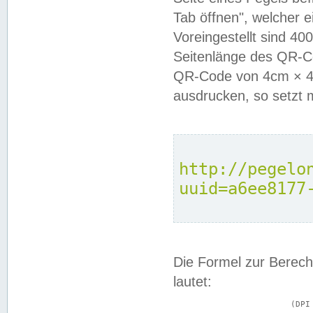
Tab öffnen", welcher 
Voreingestellt sind 4
Seitenlänge des QR-C
QR-Code von 4cm × 4c
ausdrucken, so setzt 
http://pegelo
uuid=a6ee8177
Die Formel zur Berech
lautet:
			(DPI × Druckkantenlänge in cm) ÷ 2,54 = Kantenlänge in Pixel
