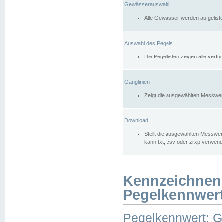
Gewässerauswahl
Alle Gewässer werden aufgelist
Auswahl des Pegels
Die Pegellisten zeigen alle ver
Ganglinien
Zeigt die ausgewählten Messwer
Download
Stellt die ausgewählten Messwer
kann txt, csv oder zrxp verwen
Kennzeichnen
Pegelkennwer
Pegelkennwert: 