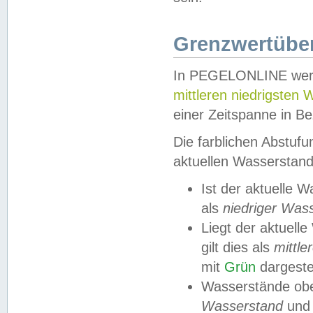
Grenzwertüber
In PEGELONLINE werde
mittleren niedrigsten
einer Zeitspanne in Be
Die farblichen Abstuf
aktuellen Wasserstand
Ist der aktuelle 
als
niedriger Was
Liegt der aktue
gilt dies als
mittle
mit
Grün
dargestel
Wasserstände obe
Wasserstand
und