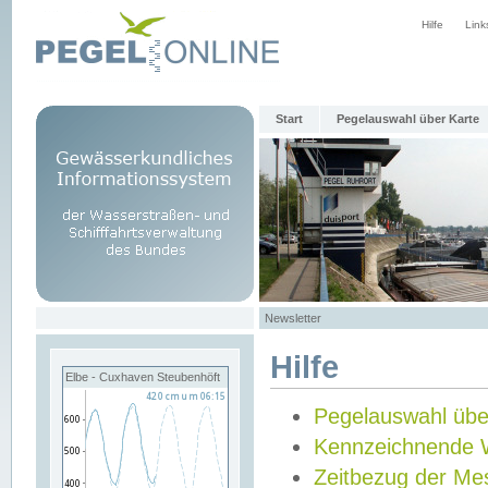
Hilfe
Link
Start
Pegelauswahl über Karte
Newsletter
Hilfe
Elbe - Cuxhaven Steubenhöft
Pegelauswahl übe
Kennzeichnende 
Zeitbezug der Me