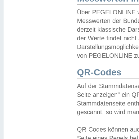
Über PEGELONLINE wer
Messwerten der Bundes
derzeit klassische Da
der Werte findet nicht 
Darstellungsmöglichkei
von PEGELONLINE zu 
QR-Codes
Auf der Stammdatensei
Seite anzeigen" ein Q
Stammdatenseite enthä
gescannt, so wird man
QR-Codes können auc
Seite eines Pegels be