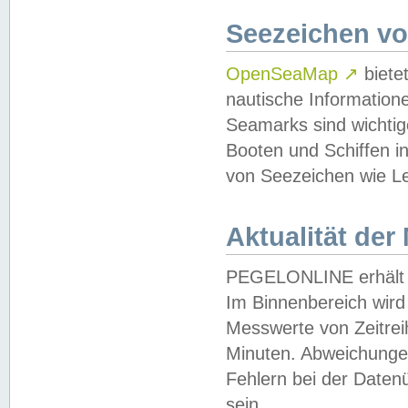
Seezeichen v
OpenSeaMap
↗
biete
nautische Information
Seamarks sind wichtig
Booten und Schiffen i
von Seezeichen wie Le
Aktualität der
PEGELONLINE erhält u
Im Binnenbereich wird 
Messwerte von Zeitreih
Minuten. Abweichungen
Fehlern bei der Daten
sein.