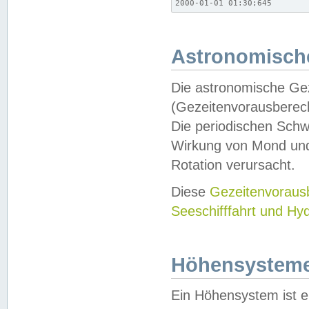
2000-01-01 01:30;645
Astronomische
Die astronomische Gez
(Gezeitenvorausberec
Die periodischen Schw
Wirkung von Mond und
Rotation verursacht.
Diese
Gezeitenvorau
Seeschifffahrt und Hy
Höhensystem
Ein Höhensystem ist e