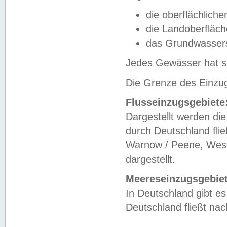
die oberflächlich
die Landoberfläc
das Grundwasser
Jedes Gewässer hat se
Die Grenze des Einzug
Flusseinzugsgebiete
Dargestellt werden die
durch Deutschland fli
Warnow / Peene, Weser
dargestellt.
Meereseinzugsgebiet
In Deutschland gibt 
Deutschland fließt n