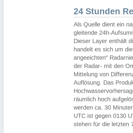
24 Stunden R
Als Quelle dient ein n
gleitende 24h-Aufsum
Dieser Layer enthält
handelt es sich um di
angeeichten“ Radarnie
der Radar- mit den O
Mittelung von Differe
Auflösung. Das Produk
Hochwasservorhersagez
räumlich hoch aufgelö
werden ca. 30 Minuten
UTC ist gegen 0130 UTC
stehen für die letzten