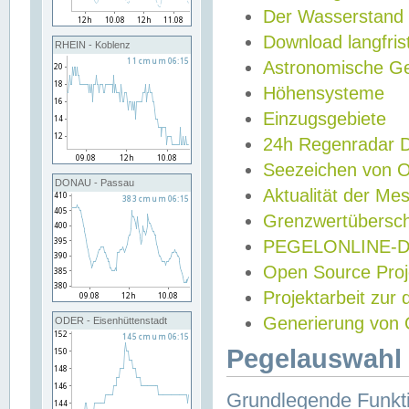
Der Wasserstand
Download langfris
RHEIN - Koblenz
Astronomische Gez
Höhensysteme
Einzugsgebiete
24h Regenradar
Seezeichen von 
DONAU - Passau
Aktualität der Me
Grenzwertübersch
PEGELONLINE-Di
Open Source Projek
Projektarbeit zur
Generierung von 
ODER - Eisenhüttenstadt
Pegelauswahl 
Grundlegende Funkti