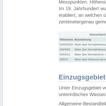
Messpunkten. Höhensy
Im 19. Jahrhundert wu
etabliert, an welchen 
zentimetergenau gem
Deutschland
Höhennetz
Bezeichnung
DHHN2016
Meter über Normalhöhennul
DHHN92
Meter über Normalhöhennul
DHHN12
Meter über Normalnull (m. 
SNN76
Meter über Höhennormal (m
Einzugsgebiet
Unter Einzugsgebiet v
unterirdisches Wasser
Allgemeine Bestandtei