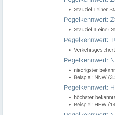
Stauziel I einer S
Pegelkennwert: Z
Stauziel II einer 
Pegelkennwert:
Verkehrsgesichert
Pegelkennwert:
niedrigster bekan
Beispiel: NNW (3
Pegelkennwert:
höchster bekannt
Beispiel: HHW (1
Pegelkennwert: 