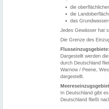
die oberflächlich
die Landoberfläc
das Grundwasser
Jedes Gewässer hat se
Die Grenze des Einzug
Flusseinzugsgebiete
Dargestellt werden die
durch Deutschland fli
Warnow / Peene, Weser
dargestellt.
Meereseinzugsgebiet
In Deutschland gibt 
Deutschland fließt n