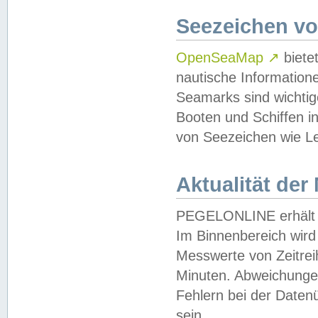
Seezeichen v
OpenSeaMap
↗
biete
nautische Information
Seamarks sind wichtig
Booten und Schiffen i
von Seezeichen wie Le
Aktualität der
PEGELONLINE erhält u
Im Binnenbereich wird 
Messwerte von Zeitreih
Minuten. Abweichungen
Fehlern bei der Daten
sein.