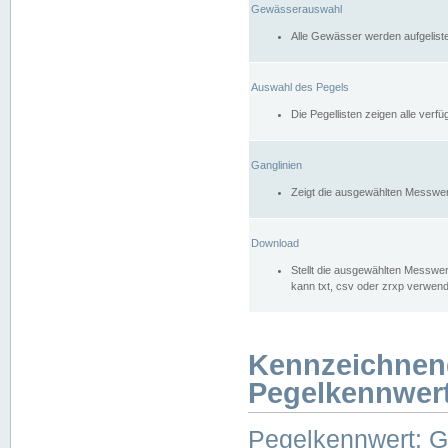
Gewässerauswahl
Alle Gewässer werden aufgelist
Auswahl des Pegels
Die Pegellisten zeigen alle ver
Ganglinien
Zeigt die ausgewählten Messwer
Download
Stellt die ausgewählten Messwer
kann txt, csv oder zrxp verwen
Kennzeichnen
Pegelkennwer
Pegelkennwert: 