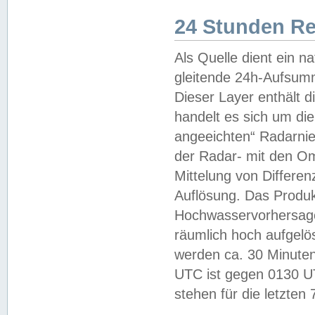
24 Stunden R
Als Quelle dient ein n
gleitende 24h-Aufsum
Dieser Layer enthält
handelt es sich um di
angeeichten“ Radarnie
der Radar- mit den O
Mittelung von Differe
Auflösung. Das Produk
Hochwasservorhersagez
räumlich hoch aufgelö
werden ca. 30 Minuten
UTC ist gegen 0130 UTC
stehen für die letzten