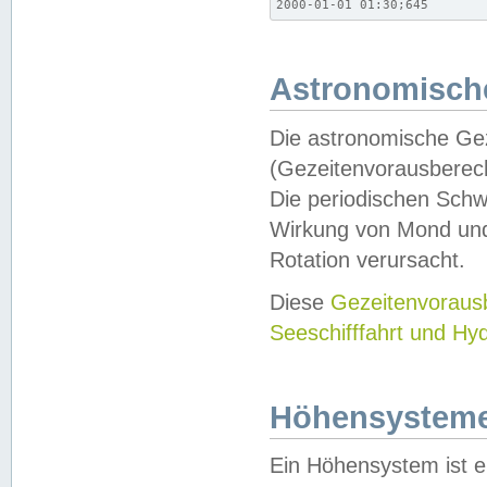
2000-01-01 01:30;645
Astronomische
Die astronomische Gez
(Gezeitenvorausberec
Die periodischen Schw
Wirkung von Mond und
Rotation verursacht.
Diese
Gezeitenvorau
Seeschifffahrt und Hy
Höhensystem
Ein Höhensystem ist e