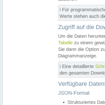
ℹ️ Für programmatisch
Werte stehen auch d
Zugriff auf die D
Um die Daten herunter
Tabelle
zu einem gewün
Sie dann die Option z
Diagrammanzeige.
ℹ️ Eine detaillierte
Schr
den gesamten Downlo
Verfügbare Daten
JSON-Format
Strukturiertes Da