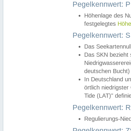
Pegelkennwert: 
Höhenlage des Nul
festgelegtes
Höhe
Pegelkennwert: 
Das Seekartennull
Das SKN bezieht s
Niedrigwassererei
deutschen Bucht) 
In Deutschland un
örtlich niedrigst
Tide (LAT)" definie
Pegelkennwert:
Regulierungs-Nie
Pegelkennwert: Z