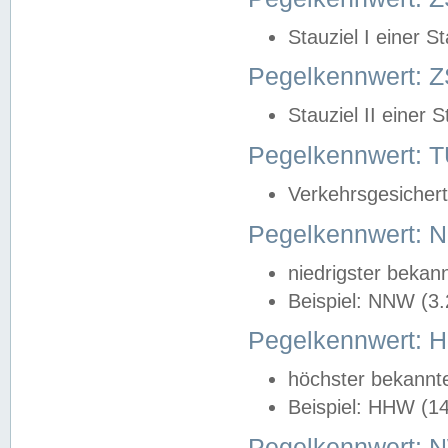
Stauziel I einer S
Pegelkennwert: Z
Stauziel II einer 
Pegelkennwert:
Verkehrsgesichert
Pegelkennwert:
niedrigster bekan
Beispiel: NNW (3
Pegelkennwert:
höchster bekannt
Beispiel: HHW (1
Pegelkennwert: 