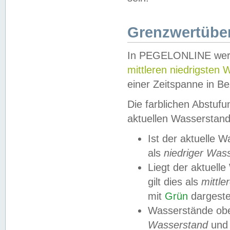
Grenzwertüber
In PEGELONLINE werde
mittleren niedrigsten
einer Zeitspanne in Be
Die farblichen Abstuf
aktuellen Wasserstand
Ist der aktuelle 
als
niedriger Was
Liegt der aktue
gilt dies als
mittle
mit
Grün
dargestel
Wasserstände obe
Wasserstand
und