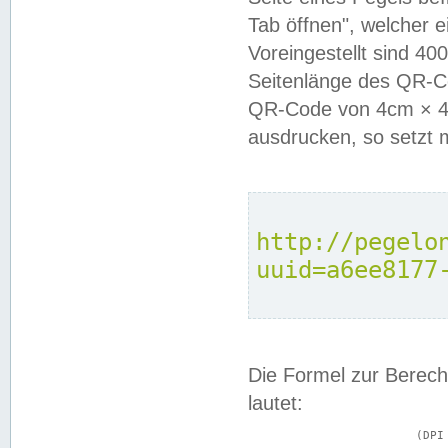
Tab öffnen", welcher 
Voreingestellt sind 4
Seitenlänge des QR-C
QR-Code von 4cm × 4c
ausdrucken, so setzt 
http://pegelo
uuid=a6ee8177
Die Formel zur Berech
lautet:
			(DPI × Druckkantenlänge in cm) ÷ 2,54 = Kantenlänge in Pixel
