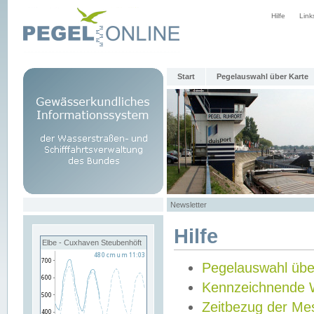
Hilfe
Link
Start
Pegelauswahl über Karte
Newsletter
Hilfe
Elbe - Cuxhaven Steubenhöft
Pegelauswahl übe
Kennzeichnende 
Zeitbezug der Me