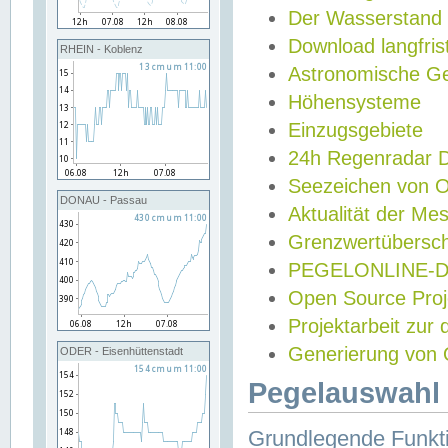
Der Wasserstand
Download langfris
RHEIN - Koblenz
Astronomische Gez
Höhensysteme
Einzugsgebiete
24h Regenradar
Seezeichen von 
DONAU - Passau
Aktualität der Me
Grenzwertübersch
PEGELONLINE-Di
Open Source Projek
Projektarbeit zur
Generierung von 
ODER - Eisenhüttenstadt
Pegelauswahl 
Grundlegende Funkti