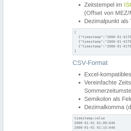
Zeitstempel im
IS
(Offset von MEZ
Dezimalpunkt als
[

  {"timestamp":"2000-01-01T0
  {"timestamp":"2000-01-01T0
  {"timestamp":"2000-01-01T0
]
CSV-Format
Excel-kompatibles
Vereinfachte Zeit
Sommerzeitumstel
Semikolon als Fel
Dezimalkomma (de
timestamp;value

2000-01-01 01:00;646

2000-01-01 01:15;646
