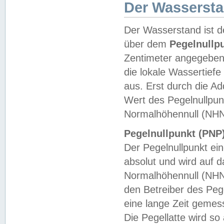
Der Wasserst
Der Wasserstand ist d
über dem
Pegelnullp
Zentimeter angegeben
die lokale Wassertie
aus. Erst durch die A
Wert des Pegelnullpun
Normalhöhennull (NHN
Pegelnullpunkt (PNP)
Der Pegelnullpunkt ei
absolut und wird auf
Normalhöhennull (NHN
den Betreiber des Pege
eine lange Zeit geme
Die Pegellatte wird s