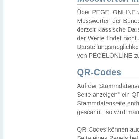
Über PEGELONLINE wer
Messwerten der Bundes
derzeit klassische Da
der Werte findet nicht 
Darstellungsmöglichkei
von PEGELONLINE zu 
QR-Codes
Auf der Stammdatensei
Seite anzeigen" ein Q
Stammdatenseite enthä
gescannt, so wird man
QR-Codes können auc
Seite eines Pegels be