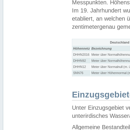
Messpunkten. Höhensy
Im 19. Jahrhundert wu
etabliert, an welchen 
zentimetergenau gem
Deutschland
Höhennetz
Bezeichnung
DHHN2016
Meter über Normalhöhennul
DHHN92
Meter über Normalhöhennul
DHHN12
Meter über Normalnull (m. 
SNN76
Meter über Höhennormal (m
Einzugsgebiet
Unter Einzugsgebiet v
unterirdisches Wasser
Allgemeine Bestandtei