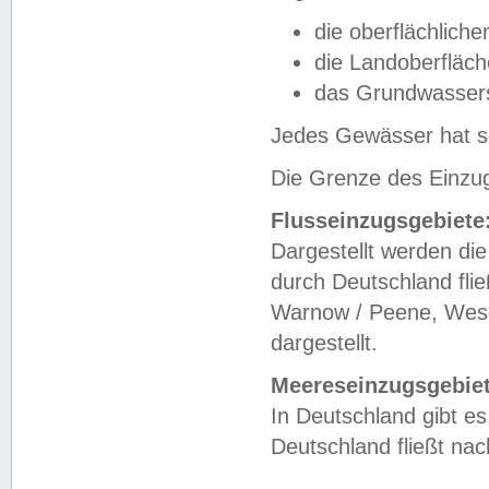
die oberflächlich
die Landoberfläc
das Grundwasser
Jedes Gewässer hat se
Die Grenze des Einzug
Flusseinzugsgebiete
Dargestellt werden die
durch Deutschland fli
Warnow / Peene, Weser
dargestellt.
Meereseinzugsgebiet
In Deutschland gibt 
Deutschland fließt n