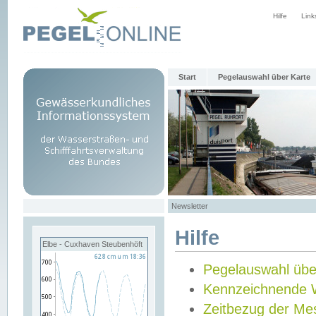
Hilfe
Link
Start
Pegelauswahl über Karte
Newsletter
Hilfe
Elbe - Cuxhaven Steubenhöft
Pegelauswahl übe
Kennzeichnende 
Zeitbezug der Me