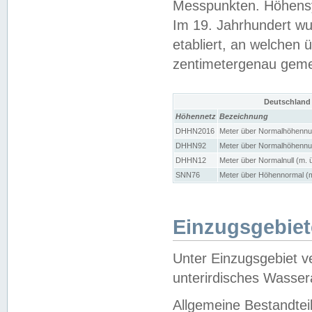
Messpunkten. Höhensy
Im 19. Jahrhundert wu
etabliert, an welchen 
zentimetergenau gem
Deutschland
Höhennetz
Bezeichnung
DHHN2016
Meter über Normalhöhennul
DHHN92
Meter über Normalhöhennul
DHHN12
Meter über Normalnull (m. 
SNN76
Meter über Höhennormal (m
Einzugsgebiet
Unter Einzugsgebiet v
unterirdisches Wasser
Allgemeine Bestandtei