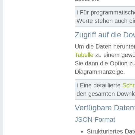
ℹ️ Für programmatisch
Werte stehen auch d
Zugriff auf die D
Um die Daten herunter
Tabelle
zu einem gewün
Sie dann die Option z
Diagrammanzeige.
ℹ️ Eine detaillierte
Schr
den gesamten Downlo
Verfügbare Daten
JSON-Format
Strukturiertes Da