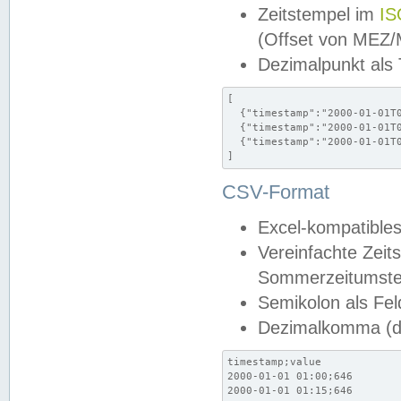
Zeitstempel im
IS
(Offset von MEZ
Dezimalpunkt als
[

  {"timestamp":"2000-01-01T0
  {"timestamp":"2000-01-01T0
  {"timestamp":"2000-01-01T0
]
CSV-Format
Excel-kompatibles
Vereinfachte Zeit
Sommerzeitumstel
Semikolon als Fel
Dezimalkomma (de
timestamp;value

2000-01-01 01:00;646

2000-01-01 01:15;646
