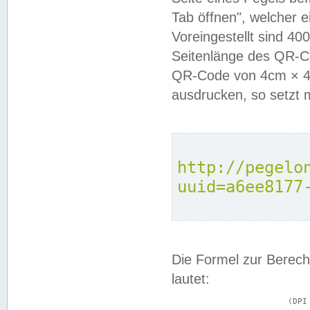
Tab öffnen", welcher 
Voreingestellt sind 4
Seitenlänge des QR-C
QR-Code von 4cm × 4c
ausdrucken, so setzt 
http://pegelo
uuid=a6ee8177
Die Formel zur Berech
lautet:
			(DPI × Druckkantenlänge in cm) ÷ 2,54 = Kantenlänge in Pixel
