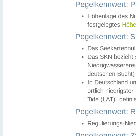
Pegelkennwert: 
Höhenlage des Nul
festgelegtes
Höhe
Pegelkennwert: 
Das Seekartennull
Das SKN bezieht s
Niedrigwassererei
deutschen Bucht) 
In Deutschland un
örtlich niedrigst
Tide (LAT)" definie
Pegelkennwert:
Regulierungs-Nie
Pegelkennwert: Z