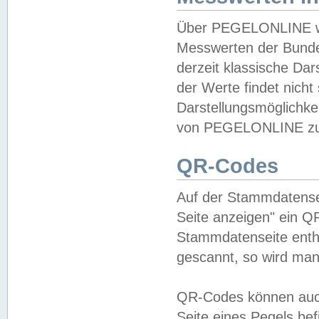
Über PEGELONLINE wer
Messwerten der Bundes
derzeit klassische Da
der Werte findet nicht 
Darstellungsmöglichkei
von PEGELONLINE zu 
QR-Codes
Auf der Stammdatensei
Seite anzeigen" ein Q
Stammdatenseite enthä
gescannt, so wird man
QR-Codes können auc
Seite eines Pegels be