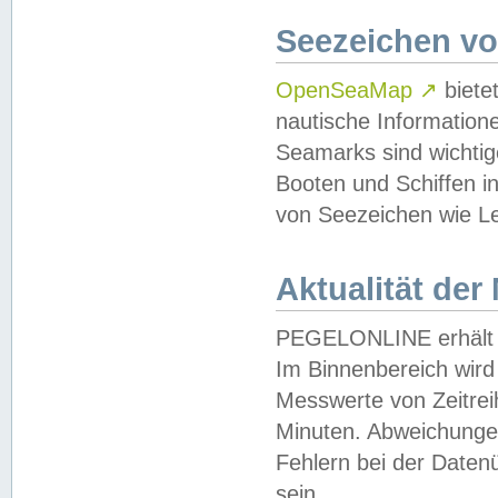
Seezeichen v
OpenSeaMap
↗
biete
nautische Information
Seamarks sind wichtig
Booten und Schiffen i
von Seezeichen wie Le
Aktualität der
PEGELONLINE erhält u
Im Binnenbereich wird 
Messwerte von Zeitreih
Minuten. Abweichungen
Fehlern bei der Daten
sein.