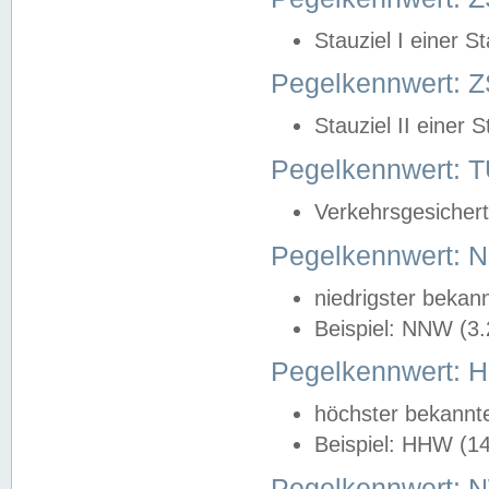
Stauziel I einer S
Pegelkennwert: Z
Stauziel II einer 
Pegelkennwert:
Verkehrsgesichert
Pegelkennwert:
niedrigster bekan
Beispiel: NNW (3
Pegelkennwert:
höchster bekannt
Beispiel: HHW (1
Pegelkennwert: 