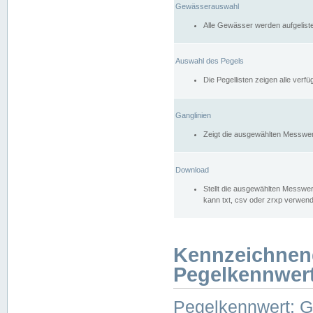
Gewässerauswahl
Alle Gewässer werden aufgelist
Auswahl des Pegels
Die Pegellisten zeigen alle ver
Ganglinien
Zeigt die ausgewählten Messwer
Download
Stellt die ausgewählten Messwer
kann txt, csv oder zrxp verwen
Kennzeichnen
Pegelkennwer
Pegelkennwert: 