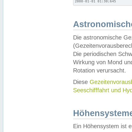
2000-01-01 01:30;645
Astronomische
Die astronomische Gez
(Gezeitenvorausberec
Die periodischen Schw
Wirkung von Mond und
Rotation verursacht.
Diese
Gezeitenvorau
Seeschifffahrt und Hy
Höhensystem
Ein Höhensystem ist e