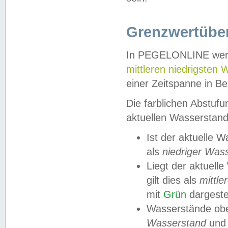
Grenzwertüber
In PEGELONLINE werde
mittleren niedrigsten
einer Zeitspanne in Be
Die farblichen Abstuf
aktuellen Wasserstand
Ist der aktuelle 
als
niedriger Was
Liegt der aktue
gilt dies als
mittle
mit
Grün
dargestel
Wasserstände obe
Wasserstand
und