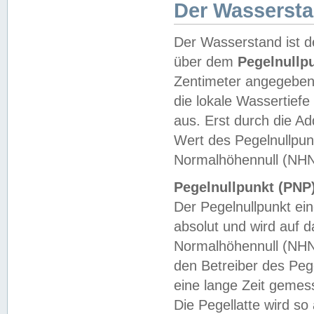
Der Wasserst
Der Wasserstand ist d
über dem
Pegelnullp
Zentimeter angegeben
die lokale Wassertie
aus. Erst durch die A
Wert des Pegelnullpun
Normalhöhennull (NHN
Pegelnullpunkt (PNP)
Der Pegelnullpunkt ei
absolut und wird auf
Normalhöhennull (NHN
den Betreiber des Pege
eine lange Zeit geme
Die Pegellatte wird s