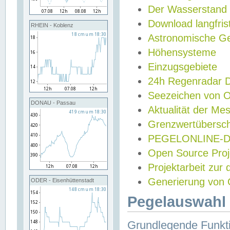
Der Wasserstand
Download langfris
RHEIN - Koblenz
Astronomische Gez
Höhensysteme
Einzugsgebiete
24h Regenradar
Seezeichen von 
DONAU - Passau
Aktualität der Me
Grenzwertübersch
PEGELONLINE-Di
Open Source Projek
Projektarbeit zur
Generierung von 
ODER - Eisenhüttenstadt
Pegelauswahl 
Grundlegende Funkti