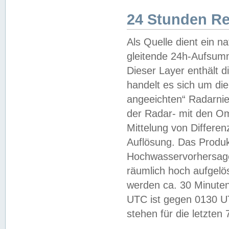
24 Stunden R
Als Quelle dient ein n
gleitende 24h-Aufsum
Dieser Layer enthält
handelt es sich um di
angeeichten“ Radarnie
der Radar- mit den O
Mittelung von Differe
Auflösung. Das Produk
Hochwasservorhersagez
räumlich hoch aufgelö
werden ca. 30 Minuten
UTC ist gegen 0130 UTC
stehen für die letzten