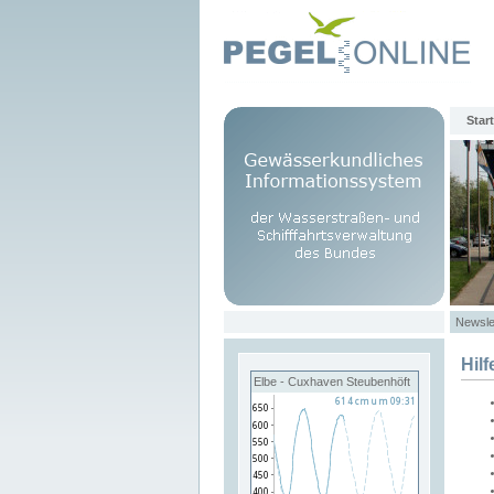
Start
Newsle
Hilf
Elbe - Cuxhaven Steubenhöft