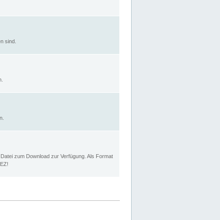
n sind.
n.
n.
p Datei zum Download zur Verfügung. Als Format
MEZ!