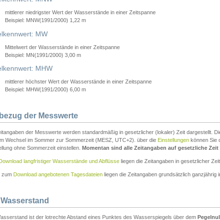
mittlerer niedrigster Wert der Wasserstände in einer Zeitspanne
Beispiel: MNW(1991/2000) 1,22 m
lkennwert: MW
Mittelwert der Wasserstände in einer Zeitspanne
Beispiel: MN(1991/2000) 3,00 m
elkennwert: MHW
mittlerer höchster Wert der Wasserstände in einer Zeitspanne
Beispiel: MHW(1991/2000) 6,00 m
tbezug der Messwerte
itangaben der Messwerte werden standardmäßig in gesetzlicher (lokaler) Zeit dargestellt. D
em Wechsel im Sommer zur Sommerzeit (MESZ, UTC+2). über die
Einstellungen
können Sie d
ellung ohne Sommerzeit einstellen.
Momentan sind alle Zeitangaben auf gesetzliche Zeit e
Download langfristiger Wasserstände und Abflüsse
liegen die Zeitangaben in gesetzlicher Zeit
n zum
Download angebotenen Tagesdateien
liegen die Zeitangaben grundsätzlich ganzjährig in
 Wasserstand
asserstand ist der lotrechte Abstand eines Punktes des Wasserspiegels über dem
Pegelnul