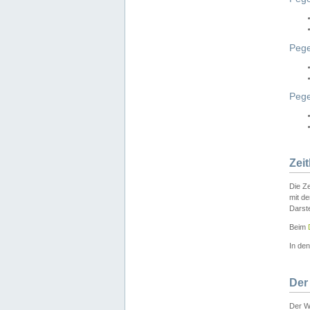
Pege
Peg
Zei
Die Ze
mit d
Darst
Beim
In de
Der
Der W