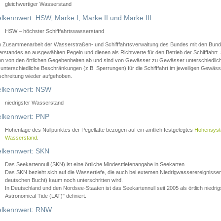
gleichwertiger Wasserstand
lkennwert: HSW, Marke I, Marke II und Marke III
HSW – höchster Schifffahrtswasserstand
in Zusammenarbeit der Wasserstraßen- und Schifffahrtsverwaltung des Bundes mit den Bund
standes an ausgewählten Pegeln und dienen als Richtwerte für den Betrieb der Schifffahrt. 
n von den örtlichen Gegebenheiten ab und sind von Gewässer zu Gewässer unterschiedlich
 unterschiedliche Beschränkungen (z.B. Sperrungen) für die Schifffahrt im jeweiligen Gewäss
schreitung wieder aufgehoben.
lkennwert: NSW
niedrigster Wasserstand
lkennwert: PNP
Höhenlage des Nullpunktes der Pegellatte bezogen auf ein amtlich festgelegtes
Höhensys
Wasserstand
.
lkennwert: SKN
Das Seekartennull (SKN) ist eine örtliche Mindesttiefenangabe in Seekarten.
Das SKN bezieht sich auf die Wassertiefe, die auch bei extemen Niedrigwasserereignissen
deutschen Bucht) kaum noch unterschritten wird.
In Deutschland und den Nordsee-Staaten ist das Seekartennull seit 2005 als örtlich nie
Astronomical Tide (LAT)" definiert.
lkennwert: RNW