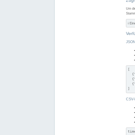
Zugr
Um di
Stamm
ℹ️ Ei
Verf
JSON
[

  {
  {
  {
]
CSV-
tim