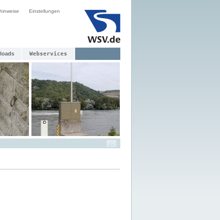
hinweise
Einstellungen
loads
Webservices