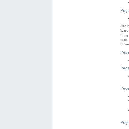
Pege
Sind 
Wasser
Hänge
treten
Unter
Pege
Pege
Pege
Pege