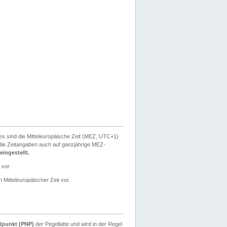
ies sind die Mitteleuropäische Zeit (MEZ, UTC+1)
ie Zeitangaben auch auf ganzjährige MEZ-
ingestellt.
 vor.
 Mitteleuropäischer Zeit vor.
lpunkt (PNP)
der Pegellatte und wird in der Regel