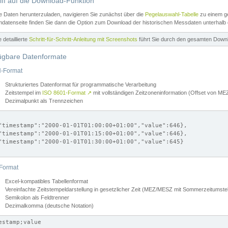
iff auf die Download-Funktion
e Daten herunterzuladen, navigieren Sie zunächst über die
Pegelauswahl-Tabelle
zu einem ge
datenseite finden Sie dann die Option zum Download der historischen Messdaten unterhalb
ne detaillierte
Schritt-für-Schritt-Anleitung mit Screenshots
führt Sie durch den gesamten Down
ügbare Datenformate
-Format
Strukturiertes Datenformat für programmatische Verarbeitung
Zeitstempel im
ISO 8601-Format
↗
mit vollständigen Zeitzoneninformation (Offset von 
Dezimalpunkt als Trennzeichen
"timestamp":"2000-01-01T01:00:00+01:00","value":646},

"timestamp":"2000-01-01T01:15:00+01:00","value":646},

"timestamp":"2000-01-01T01:30:00+01:00","value":645}

Format
Excel-kompatibles Tabellenformat
Vereinfachte Zeitstempeldarstellung in gesetzlicher Zeit (MEZ/MESZ mit Sommerzeitumstel
Semikolon als Feldtrenner
Dezimalkomma (deutsche Notation)
estamp;value
