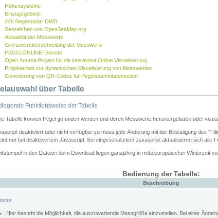
Höhensysteme
Einzugsgebiete
24h Regenradar DWD
Seezeichen von OpenSeaMap.org
Aktualität der Messwerte
Grenzwertüberschreitung der Messwerte
PEGELONLINE-Dienste
Open Source Projekt für die interaktive Online Visualisierung
Projektarbeit zur dynamischen Visualisierung von Messwerten
Generierung von QR-Codes für Pegelstammdatenseiten
elauswahl über Tabelle
legende Funktionsweise der Tabelle
die Tabelle können Pegel gefunden werden und deren Messwerte heruntergeladen oder visuali
vascript deaktiviert oder nicht verfügbar so muss jede Änderung mit der Bestätigung des "Filt
int nur bei deaktiviertem Javascript. Bei eingeschaltetem Javascript aktualisieren sich alle 
itstempel in den Dateien beim Download liegen ganzjährig in mitteleuropäischer Winterzeit vo
Bedienung der Tabelle:
Beschreibung
meter
Hier besteht die Möglichkeit, die auszuwertende Messgröße einzustellen. Bei einer Ände