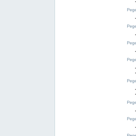
Pege
Pege
Peg
Pege
Pege
Pege
Pege
Peg