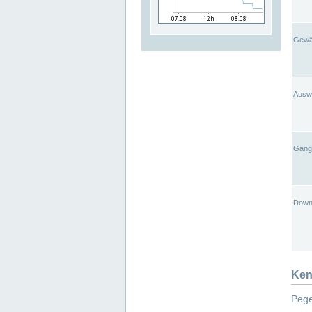
Gewä
Ausw
Gangl
Down
Ken
Pege