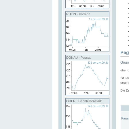
RHEIN - Koblenz
Peg
DONAU - Passau
Grund
über 
Ist Ja
ersche
Die Ze
ODER - Eisenhüttenstadt
Para