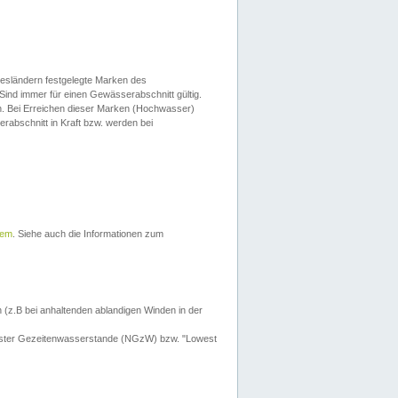
esländern festgelegte Marken des
Sind immer für einen Gewässerabschnitt gültig.
. Bei Erreichen dieser Marken (Hochwasser)
erabschnitt in Kraft bzw. werden bei
tem
. Siehe auch die Informationen zum
 (z.B bei anhaltenden ablandigen Winden in der
drigster Gezeitenwasserstande (NGzW) bzw. "Lowest