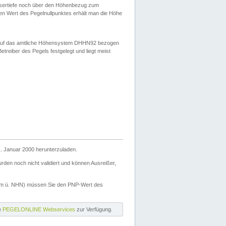
ssertiefe noch über den Höhenbezug zum
en Wert des Pegelnullpunktes erhält man die Höhe
d auf das amtliche Höhensystem DHHN92 bezogen
reiber des Pegels festgelegt und liegt meist
. Januar 2000 herunterzuladen.
den noch nicht validiert und können Ausreißer,
(m ü. NHN) müssen Sie den PNP-Wert des
ie
PEGELONLINE Webservices
zur Verfügung.