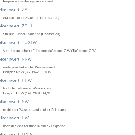
Regulierungs-Niedrigwasserstand
lkennwert: ZS_I
Stauziel I einer Staustufe (Normalstau)
lkennwert: ZS_II
Stauziel II einer Staustufe (Höchststau)
elkennwert: TUGLW
Verkehrsgesicherte Fahrrinnentiefe unter GlW (Tiefe unter GlW)
lkennwert: NNW
niedrigster bekannter Wasserstand
Beispiel: NNW (3.2.1942) 9,30 m
lkennwert: HHW
höchster bekannter Wasserstand
Beispiel: HHW (14.8.2001) 14,31 m
lkennwert: NW
niedrigster Wasserstand in einer Zeitspanne
lkennwert: HW
höchster Wasserstand in einer Zeitspanne
elkennwert: MNW