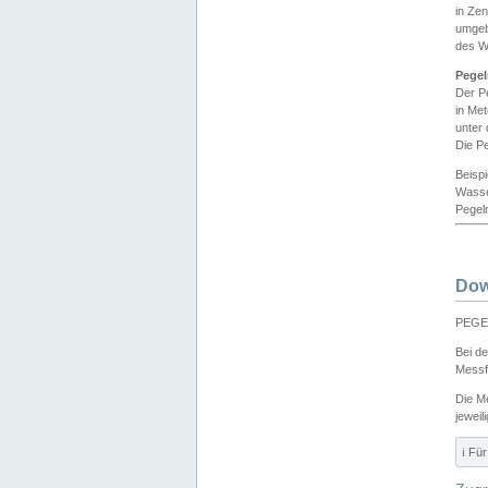
in Ze
umgeb
des W
Pegel
Der P
in Me
unter
Die Pe
Beisp
Wasse
Pegeln
Dow
PEGEL
Bei d
Messf
Die M
jeweil
ℹ️ F