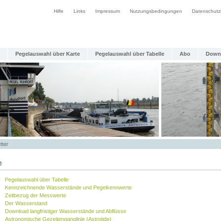
Hilfe
Links
Impressum
Nutzungsbedingungen
Datenschutz
Pegelauswahl über Karte
Pegelauswahl über Tabelle
Abo
Down
tter
e
Pegelauswahl über Tabelle
Kennzeichnende Wasserstände und Pegelkennwerte
Zeitbezug der Messwerte
Der Wasserstand
Download langfristiger Wasserstände und Abflüsse
Astronomische Gezeitenganglinie (Astrotide)