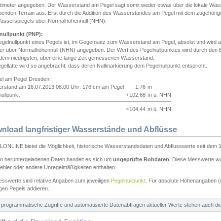
ntimeter angegeben. Der Wasserstand am Pegel sagt somit weder etwas über die lokale Wa
enden Terrain aus. Erst durch die Addition des Wasserstandes am Pegel mit dem zugehörig
asserspiegels über Normalhöhennull (NHN).
nullpunkt (PNP):
egelnullpunkt eines Pegels ist, im Gegensatz zum Wasserstand am Pegel, absolut und wir
ter über Normalhöhennull (NHN) angegeben. Der Wert des Pegelnullpunktes wird durch den Bet
 dem niedrigsten, über eine lange Zeit gemessenen Wasserstand.
gellatte wird so angebracht, dass deren Nullmarkierung dem Pegelnullpunkt entspricht.
iel am Pegel Dresden:
rstand am 16.07.2013 08:00 Uhr: 176 cm am Pegel
1,76
m
ullpunkt
+
102,68
m ü. NHN
=
104,44
m ü. NHN
nload langfristiger Wasserstände und Abflüsse
ONLINE bietet die Möglichkeit, historische Wasserstandsdaten und Abflusswerte seit dem 1
en heruntergeladenen Daten handelt es sich um
ungeprüfte Rohdaten
. Diese Messwerte wur
ehler oder andere Unregelmäßigkeiten enthalten.
esswerte sind relative Angaben zum jeweiligen
Pegelnullpunkt
. Für absolute Höhenangaben 
igen Pegels addieren.
ür programmatische Zugriffe und automatisierte Datenabfragen aktueller Werte stehen auch d