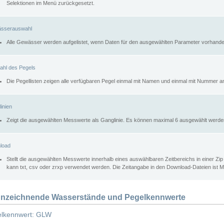
Selektionen im Menü zurückgesetzt.
sserauswahl
Alle Gewässer werden aufgelistet, wenn Daten für den ausgewählten Parameter vorhande
ahl des Pegels
Die Pegellisten zeigen alle verfügbaren Pegel einmal mit Namen und einmal mit Nummer a
inien
Zeigt die ausgewählten Messwerte als Ganglinie. Es können maximal 6 ausgewählt werde
load
Stellt die ausgewählten Messwerte innerhalb eines auswählbaren Zeitbereichs in einer Zi
kann txt, csv oder zrxp verwendet werden. Die Zeitangabe in den Download-Dateien ist 
nzeichnende Wasserstände und Pegelkennwerte
lkennwert: GLW