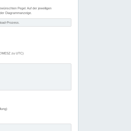
wünschten Pegel. Auf der jeweiligen
 der Diagrammanzeige.
load-Prozess.
MEZ/MESZ zu UTC)
lung)