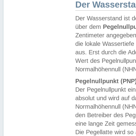
Der Wasserst
Der Wasserstand ist d
über dem
Pegelnullp
Zentimeter angegeben
die lokale Wassertie
aus. Erst durch die A
Wert des Pegelnullpun
Normalhöhennull (NHN
Pegelnullpunkt (PNP)
Der Pegelnullpunkt ei
absolut und wird auf
Normalhöhennull (NHN
den Betreiber des Pege
eine lange Zeit geme
Die Pegellatte wird s