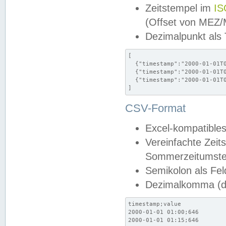
Zeitstempel im
IS
(Offset von MEZ
Dezimalpunkt als
[

  {"timestamp":"2000-01-01T0
  {"timestamp":"2000-01-01T0
  {"timestamp":"2000-01-01T0
]
CSV-Format
Excel-kompatibles
Vereinfachte Zeit
Sommerzeitumstel
Semikolon als Fel
Dezimalkomma (de
timestamp;value

2000-01-01 01:00;646

2000-01-01 01:15;646
