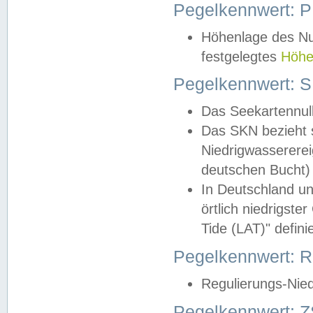
Pegelkennwert: 
Höhenlage des Nul
festgelegtes
Höhe
Pegelkennwert: 
Das Seekartennull
Das SKN bezieht s
Niedrigwassererei
deutschen Bucht) 
In Deutschland un
örtlich niedrigst
Tide (LAT)" definie
Pegelkennwert:
Regulierungs-Nie
Pegelkennwert: Z