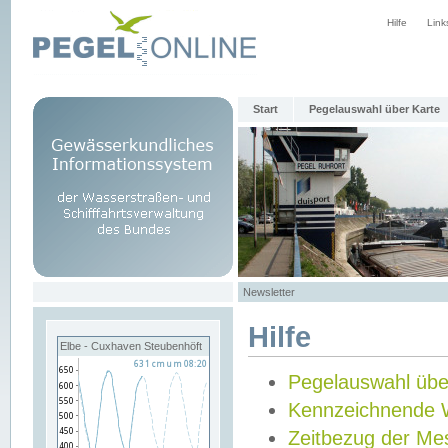
Hilfe
Link
Start
Pegelauswahl über Karte
Newsletter
Hilfe
Elbe - Cuxhaven Steubenhöft
Pegelauswahl übe
Kennzeichnende 
Zeitbezug der Me