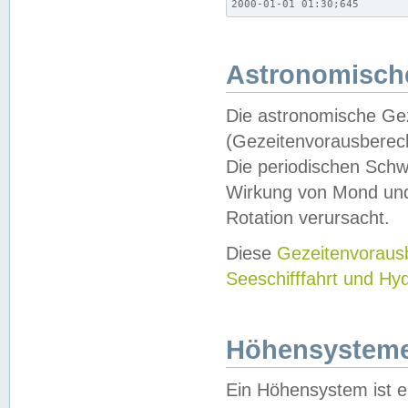
2000-01-01 01:30;645
Astronomische
Die astronomische Gez
(Gezeitenvorausberec
Die periodischen Schw
Wirkung von Mond und
Rotation verursacht.
Diese
Gezeitenvorau
Seeschifffahrt und Hy
Höhensystem
Ein Höhensystem ist e