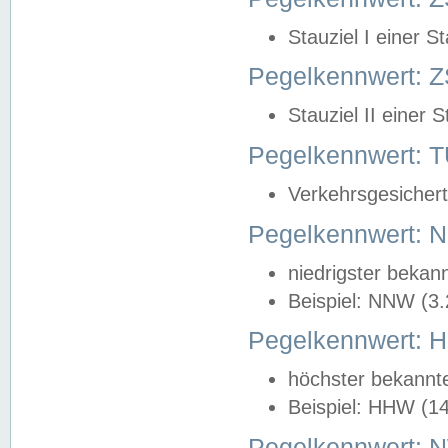
Stauziel I einer S
Pegelkennwert: Z
Stauziel II einer 
Pegelkennwert:
Verkehrsgesichert
Pegelkennwert:
niedrigster bekan
Beispiel: NNW (3
Pegelkennwert:
höchster bekannt
Beispiel: HHW (1
Pegelkennwert: 