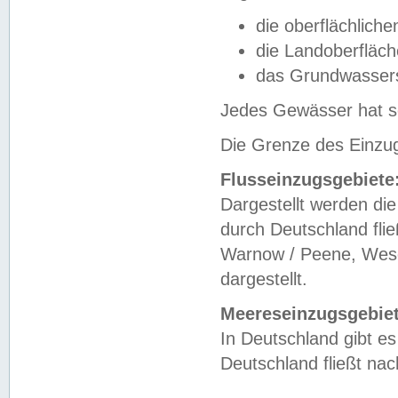
die oberflächlich
die Landoberfläc
das Grundwasser
Jedes Gewässer hat se
Die Grenze des Einzug
Flusseinzugsgebiete
Dargestellt werden die
durch Deutschland fli
Warnow / Peene, Weser
dargestellt.
Meereseinzugsgebiet
In Deutschland gibt 
Deutschland fließt n