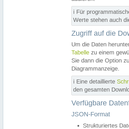
ℹ️ Für programmatisch
Werte stehen auch d
Zugriff auf die D
Um die Daten herunter
Tabelle
zu einem gewün
Sie dann die Option z
Diagrammanzeige.
ℹ️ Eine detaillierte
Schr
den gesamten Downlo
Verfügbare Daten
JSON-Format
Strukturiertes Da