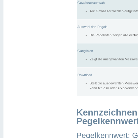
Gewässerauswahl
Alle Gewässer werden aufgelist
Auswahl des Pegels
Die Pegellisten zeigen alle ver
Ganglinien
Zeigt die ausgewählten Messwer
Download
Stellt die ausgewählten Messwer
kann txt, csv oder zrxp verwen
Kennzeichnen
Pegelkennwer
Pegelkennwert: 