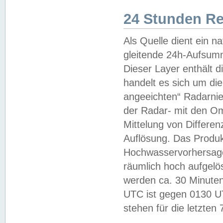
24 Stunden R
Als Quelle dient ein n
gleitende 24h-Aufsum
Dieser Layer enthält
handelt es sich um di
angeeichten“ Radarnie
der Radar- mit den O
Mittelung von Differe
Auflösung. Das Produk
Hochwasservorhersagez
räumlich hoch aufgelö
werden ca. 30 Minuten
UTC ist gegen 0130 UTC
stehen für die letzten