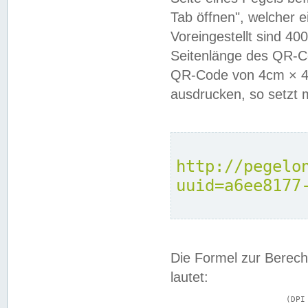
Tab öffnen", welcher 
Voreingestellt sind 4
Seitenlänge des QR-C
QR-Code von 4cm × 4c
ausdrucken, so setzt 
http://pegelo
uuid=a6ee8177
Die Formel zur Berech
lautet:
			(DPI × Druckkantenlänge in cm) ÷ 2,54 = Kantenlänge in Pixel
