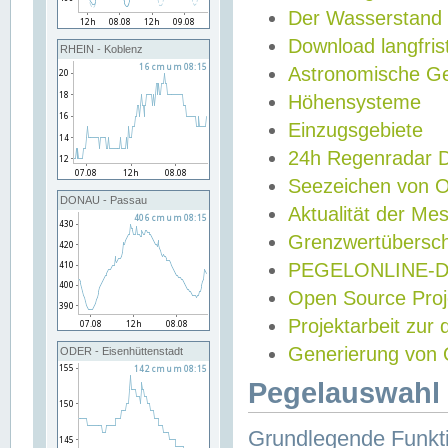
Der Wasserstand
Download langfris
RHEIN - Koblenz
Astronomische Gez
Höhensysteme
Einzugsgebiete
24h Regenradar
Seezeichen von 
DONAU - Passau
Aktualität der Me
Grenzwertübersch
PEGELONLINE-Di
Open Source Projek
Projektarbeit zur
Generierung von 
ODER - Eisenhüttenstadt
Pegelauswahl 
Grundlegende Funkti