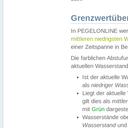
Grenzwertüber
In PEGELONLINE werde
mittleren niedrigsten
einer Zeitspanne in Be
Die farblichen Abstuf
aktuellen Wasserstand
Ist der aktuelle 
als
niedriger Was
Liegt der aktue
gilt dies als
mittle
mit
Grün
dargestel
Wasserstände obe
Wasserstand
und