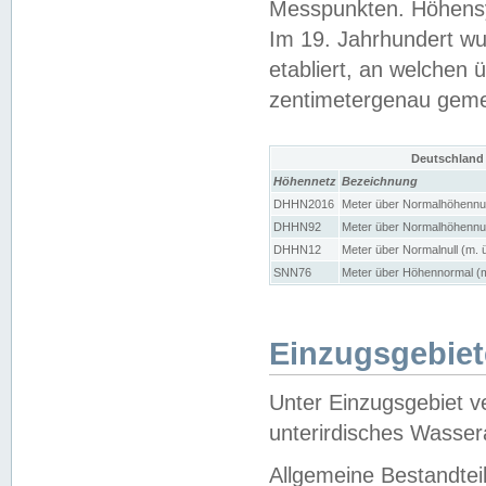
Messpunkten. Höhensy
Im 19. Jahrhundert wu
etabliert, an welchen 
zentimetergenau gem
Deutschland
Höhennetz
Bezeichnung
DHHN2016
Meter über Normalhöhennul
DHHN92
Meter über Normalhöhennul
DHHN12
Meter über Normalnull (m. 
SNN76
Meter über Höhennormal (m
Einzugsgebiet
Unter Einzugsgebiet v
unterirdisches Wasser
Allgemeine Bestandtei