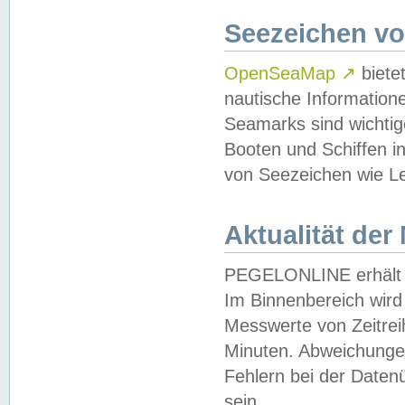
Seezeichen v
OpenSeaMap
↗
biete
nautische Information
Seamarks sind wichtig
Booten und Schiffen i
von Seezeichen wie Le
Aktualität der
PEGELONLINE erhält u
Im Binnenbereich wird 
Messwerte von Zeitreih
Minuten. Abweichungen
Fehlern bei der Daten
sein.