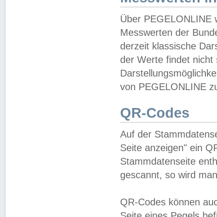
Über PEGELONLINE wer
Messwerten der Bundes
derzeit klassische Da
der Werte findet nicht 
Darstellungsmöglichkei
von PEGELONLINE zu 
QR-Codes
Auf der Stammdatensei
Seite anzeigen" ein Q
Stammdatenseite enthä
gescannt, so wird man
QR-Codes können auc
Seite eines Pegels be