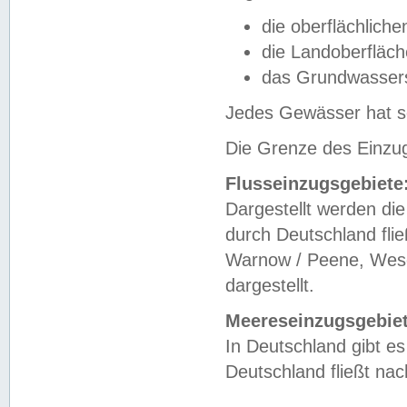
die oberflächlich
die Landoberfläc
das Grundwasser
Jedes Gewässer hat se
Die Grenze des Einzug
Flusseinzugsgebiete
Dargestellt werden die
durch Deutschland fli
Warnow / Peene, Weser
dargestellt.
Meereseinzugsgebiet
In Deutschland gibt 
Deutschland fließt n