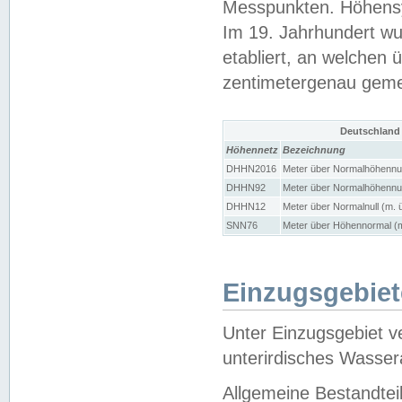
Messpunkten. Höhensy
Im 19. Jahrhundert wu
etabliert, an welchen 
zentimetergenau gem
Deutschland
Höhennetz
Bezeichnung
DHHN2016
Meter über Normalhöhennul
DHHN92
Meter über Normalhöhennul
DHHN12
Meter über Normalnull (m. 
SNN76
Meter über Höhennormal (m
Einzugsgebiet
Unter Einzugsgebiet v
unterirdisches Wasser
Allgemeine Bestandtei