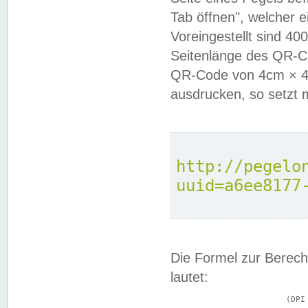
Tab öffnen", welcher 
Voreingestellt sind 4
Seitenlänge des QR-C
QR-Code von 4cm × 4c
ausdrucken, so setzt 
http://pegelo
uuid=a6ee8177
Die Formel zur Berech
lautet:
			(DPI × Druckkantenlänge in cm) ÷ 2,54 = Kantenlänge in Pixel
