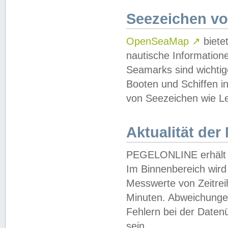
Seezeichen v
OpenSeaMap
↗
biete
nautische Information
Seamarks sind wichtig
Booten und Schiffen i
von Seezeichen wie Le
Aktualität der
PEGELONLINE erhält u
Im Binnenbereich wird 
Messwerte von Zeitreih
Minuten. Abweichungen
Fehlern bei der Daten
sein.