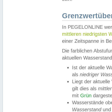
Grenzwertüber
In PEGELONLINE werde
mittleren niedrigsten
einer Zeitspanne in Be
Die farblichen Abstuf
aktuellen Wasserstand
Ist der aktuelle 
als
niedriger Was
Liegt der aktue
gilt dies als
mittle
mit
Grün
dargestel
Wasserstände obe
Wasserstand
und