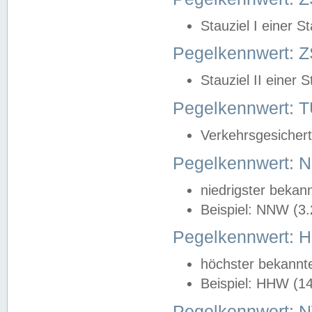
Stauziel I einer S
Pegelkennwert: Z
Stauziel II einer 
Pegelkennwert:
Verkehrsgesichert
Pegelkennwert:
niedrigster bekan
Beispiel: NNW (3
Pegelkennwert:
höchster bekannt
Beispiel: HHW (1
Pegelkennwert: 