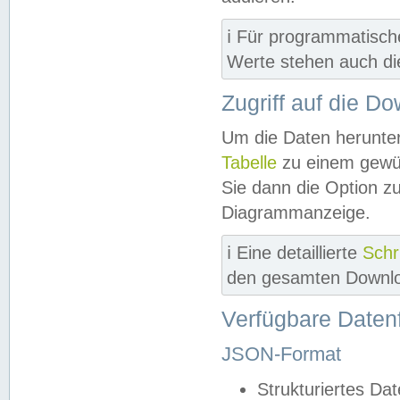
ℹ️ Für programmatisch
Werte stehen auch d
Zugriff auf die D
Um die Daten herunter
Tabelle
zu einem gewün
Sie dann die Option z
Diagrammanzeige.
ℹ️ Eine detaillierte
Schr
den gesamten Downlo
Verfügbare Daten
JSON-Format
Strukturiertes Da