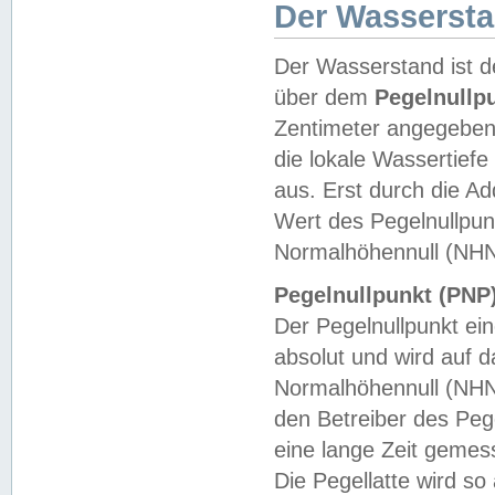
Der Wasserst
Der Wasserstand ist d
über dem
Pegelnullp
Zentimeter angegeben
die lokale Wassertie
aus. Erst durch die A
Wert des Pegelnullpun
Normalhöhennull (NHN
Pegelnullpunkt (PNP)
Der Pegelnullpunkt ei
absolut und wird auf
Normalhöhennull (NHN
den Betreiber des Pege
eine lange Zeit geme
Die Pegellatte wird s