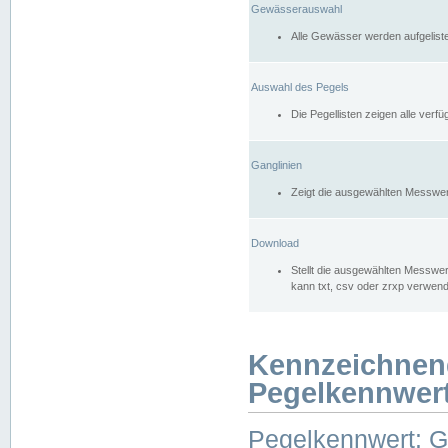
Gewässerauswahl
Alle Gewässer werden aufgelist
Auswahl des Pegels
Die Pegellisten zeigen alle ver
Ganglinien
Zeigt die ausgewählten Messwer
Download
Stellt die ausgewählten Messwer
kann txt, csv oder zrxp verwen
Kennzeichnen
Pegelkennwer
Pegelkennwert: 