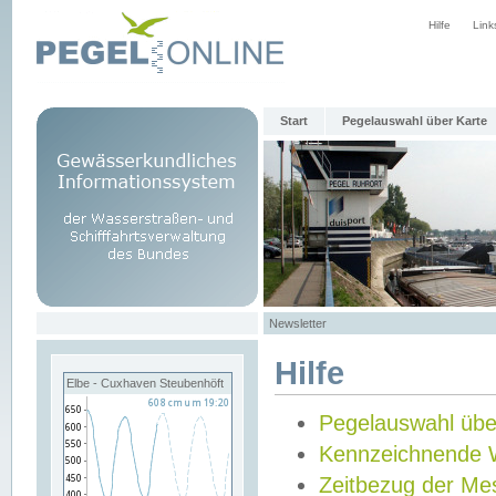
Hilfe
Link
Start
Pegelauswahl über Karte
Newsletter
Hilfe
Elbe - Cuxhaven Steubenhöft
Pegelauswahl übe
Kennzeichnende 
Zeitbezug der Me