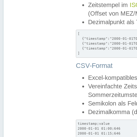
Zeitstempel im
IS
(Offset von MEZ
Dezimalpunkt als
[

  {"timestamp":"2000-01-01T0
  {"timestamp":"2000-01-01T0
  {"timestamp":"2000-01-01T0
]
CSV-Format
Excel-kompatibles
Vereinfachte Zeit
Sommerzeitumstel
Semikolon als Fel
Dezimalkomma (de
timestamp;value

2000-01-01 01:00;646

2000-01-01 01:15;646
