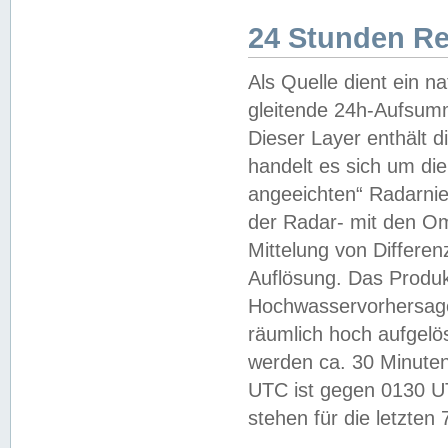
24 Stunden R
Als Quelle dient ein n
gleitende 24h-Aufsum
Dieser Layer enthält
handelt es sich um di
angeeichten“ Radarnie
der Radar- mit den O
Mittelung von Differe
Auflösung. Das Produk
Hochwasservorhersagez
räumlich hoch aufgelö
werden ca. 30 Minuten
UTC ist gegen 0130 UTC
stehen für die letzten