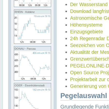
Der Wasserstand
Download langfris
RHEIN - Koblenz
Astronomische Gez
Höhensysteme
Einzugsgebiete
24h Regenradar
Seezeichen von 
DONAU - Passau
Aktualität der Me
Grenzwertübersch
PEGELONLINE-Di
Open Source Projek
Projektarbeit zur
Generierung von 
ODER - Eisenhüttenstadt
Pegelauswahl 
Grundlegende Funkti