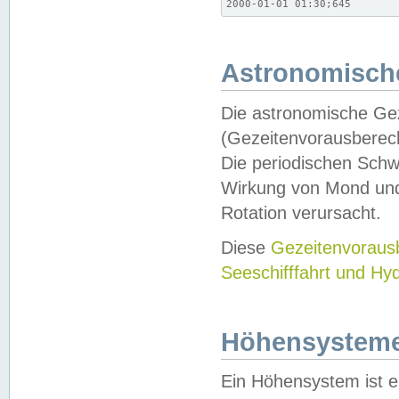
2000-01-01 01:30;645
Astronomische
Die astronomische Gez
(Gezeitenvorausberec
Die periodischen Schw
Wirkung von Mond und
Rotation verursacht.
Diese
Gezeitenvorau
Seeschifffahrt und Hy
Höhensystem
Ein Höhensystem ist e