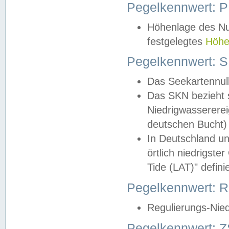
Pegelkennwert: 
Höhenlage des Nul
festgelegtes
Höhe
Pegelkennwert: 
Das Seekartennull
Das SKN bezieht s
Niedrigwassererei
deutschen Bucht) 
In Deutschland un
örtlich niedrigst
Tide (LAT)" definie
Pegelkennwert:
Regulierungs-Nie
Pegelkennwert: Z