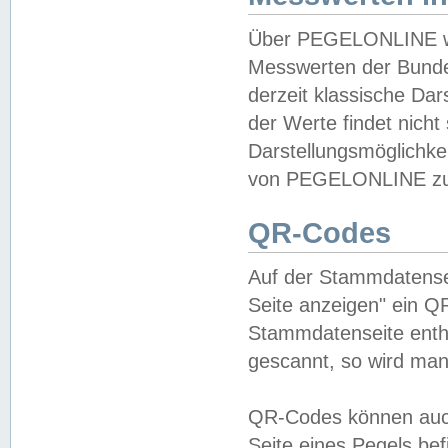
Über PEGELONLINE wer
Messwerten der Bundes
derzeit klassische Da
der Werte findet nicht 
Darstellungsmöglichkei
von PEGELONLINE zu 
QR-Codes
Auf der Stammdatensei
Seite anzeigen" ein Q
Stammdatenseite enthä
gescannt, so wird man
QR-Codes können auc
Seite eines Pegels be