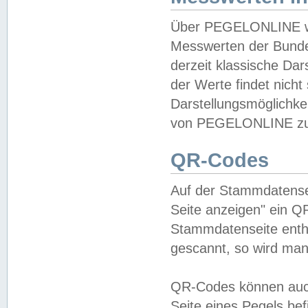
Über PEGELONLINE wer
Messwerten der Bundes
derzeit klassische Da
der Werte findet nicht 
Darstellungsmöglichkei
von PEGELONLINE zu 
QR-Codes
Auf der Stammdatensei
Seite anzeigen" ein Q
Stammdatenseite enthä
gescannt, so wird man
QR-Codes können auc
Seite eines Pegels be