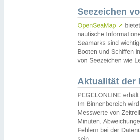
Seezeichen v
OpenSeaMap
↗
biete
nautische Information
Seamarks sind wichtig
Booten und Schiffen i
von Seezeichen wie Le
Aktualität der
PEGELONLINE erhält u
Im Binnenbereich wird 
Messwerte von Zeitreih
Minuten. Abweichungen
Fehlern bei der Daten
sein.