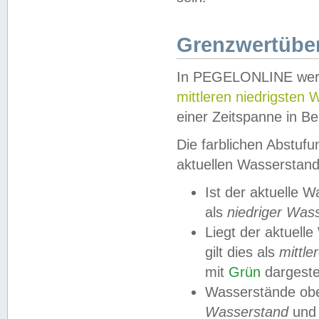
Grenzwertüber
In PEGELONLINE werde
mittleren niedrigsten
einer Zeitspanne in Be
Die farblichen Abstuf
aktuellen Wasserstand
Ist der aktuelle 
als
niedriger Was
Liegt der aktue
gilt dies als
mittle
mit
Grün
dargestel
Wasserstände obe
Wasserstand
und