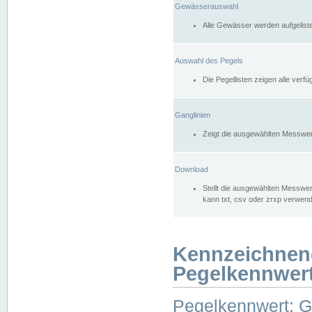
Gewässerauswahl
Alle Gewässer werden aufgelist
Auswahl des Pegels
Die Pegellisten zeigen alle ver
Ganglinien
Zeigt die ausgewählten Messwer
Download
Stellt die ausgewählten Messwer
kann txt, csv oder zrxp verwen
Kennzeichnen
Pegelkennwer
Pegelkennwert: 