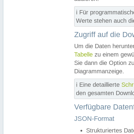
ℹ️ Für programmatisch
Werte stehen auch d
Zugriff auf die D
Um die Daten herunter
Tabelle
zu einem gewün
Sie dann die Option z
Diagrammanzeige.
ℹ️ Eine detaillierte
Schr
den gesamten Downlo
Verfügbare Daten
JSON-Format
Strukturiertes Da