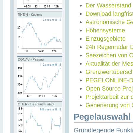
Der Wasserstand
Download langfris
RHEIN - Koblenz
Astronomische Gez
Höhensysteme
Einzugsgebiete
24h Regenradar
Seezeichen von 
DONAU - Passau
Aktualität der Me
Grenzwertübersch
PEGELONLINE-Di
Open Source Projek
Projektarbeit zur
Generierung von 
ODER - Eisenhüttenstadt
Pegelauswahl 
Grundlegende Funkti