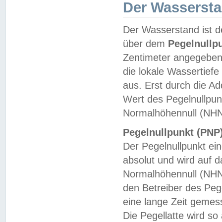
Der Wasserst
Der Wasserstand ist d
über dem
Pegelnullp
Zentimeter angegeben
die lokale Wassertie
aus. Erst durch die A
Wert des Pegelnullpun
Normalhöhennull (NHN
Pegelnullpunkt (PNP)
Der Pegelnullpunkt ei
absolut und wird auf
Normalhöhennull (NHN
den Betreiber des Pege
eine lange Zeit geme
Die Pegellatte wird s