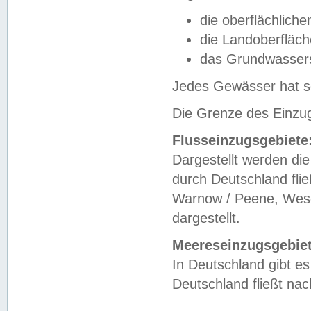
die oberflächlich
die Landoberfläc
das Grundwasser
Jedes Gewässer hat se
Die Grenze des Einzug
Flusseinzugsgebiete
Dargestellt werden die
durch Deutschland fli
Warnow / Peene, Weser
dargestellt.
Meereseinzugsgebiet
In Deutschland gibt 
Deutschland fließt n