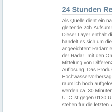
24 Stunden R
Als Quelle dient ein n
gleitende 24h-Aufsum
Dieser Layer enthält
handelt es sich um di
angeeichten“ Radarnie
der Radar- mit den O
Mittelung von Differe
Auflösung. Das Produk
Hochwasservorhersagez
räumlich hoch aufgelö
werden ca. 30 Minuten
UTC ist gegen 0130 UTC
stehen für die letzten