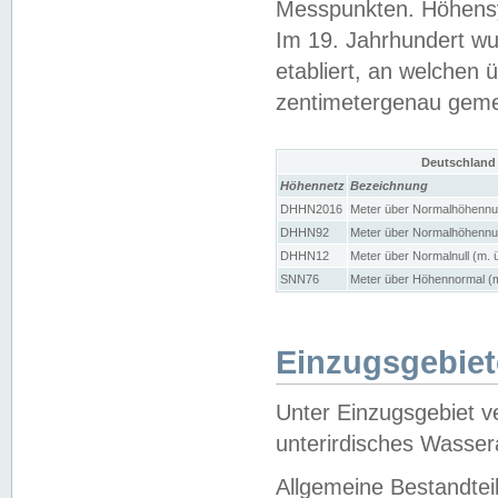
Messpunkten. Höhensy
Im 19. Jahrhundert wu
etabliert, an welchen 
zentimetergenau gem
Deutschland
Höhennetz
Bezeichnung
DHHN2016
Meter über Normalhöhennul
DHHN92
Meter über Normalhöhennul
DHHN12
Meter über Normalnull (m. 
SNN76
Meter über Höhennormal (m
Einzugsgebiet
Unter Einzugsgebiet v
unterirdisches Wasser
Allgemeine Bestandtei