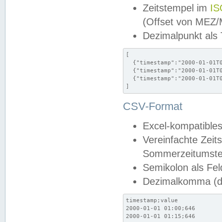
Zeitstempel im
IS
(Offset von MEZ
Dezimalpunkt als
[

  {"timestamp":"2000-01-01T0
  {"timestamp":"2000-01-01T0
  {"timestamp":"2000-01-01T0
]
CSV-Format
Excel-kompatibles
Vereinfachte Zeit
Sommerzeitumstel
Semikolon als Fel
Dezimalkomma (de
timestamp;value

2000-01-01 01:00;646

2000-01-01 01:15;646
