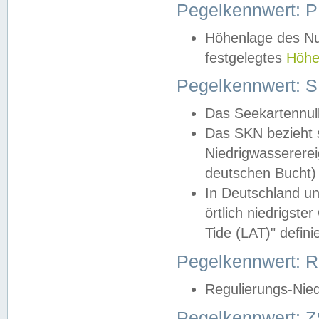
Pegelkennwert: 
Höhenlage des Nul
festgelegtes
Höhe
Pegelkennwert: 
Das Seekartennull
Das SKN bezieht s
Niedrigwassererei
deutschen Bucht) 
In Deutschland un
örtlich niedrigst
Tide (LAT)" definie
Pegelkennwert:
Regulierungs-Nie
Pegelkennwert: Z