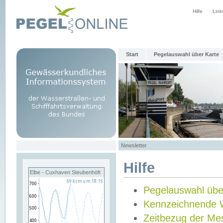
Hilfe
Link
Start
Pegelauswahl über Karte
Newsletter
Hilfe
Elbe - Cuxhaven Steubenhöft
Pegelauswahl übe
Kennzeichnende 
Zeitbezug der Me