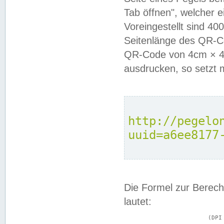
Tab öffnen", welcher 
Voreingestellt sind 4
Seitenlänge des QR-C
QR-Code von 4cm × 4c
ausdrucken, so setzt 
http://pegelo
uuid=a6ee8177
Die Formel zur Berech
lautet:
			(DPI × Druckkantenlänge in cm) ÷ 2,54 = Kantenlänge in Pixel
