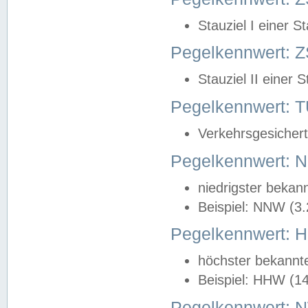
Stauziel I einer S
Pegelkennwert: Z
Stauziel II einer 
Pegelkennwert:
Verkehrsgesichert
Pegelkennwert:
niedrigster bekan
Beispiel: NNW (3
Pegelkennwert:
höchster bekannt
Beispiel: HHW (1
Pegelkennwert: 