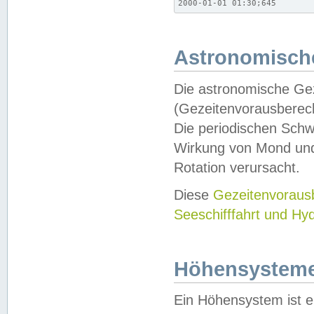
2000-01-01 01:30;645
Astronomische
Die astronomische Gez
(Gezeitenvorausberec
Die periodischen Schw
Wirkung von Mond und
Rotation verursacht.
Diese
Gezeitenvorau
Seeschifffahrt und Hy
Höhensystem
Ein Höhensystem ist e