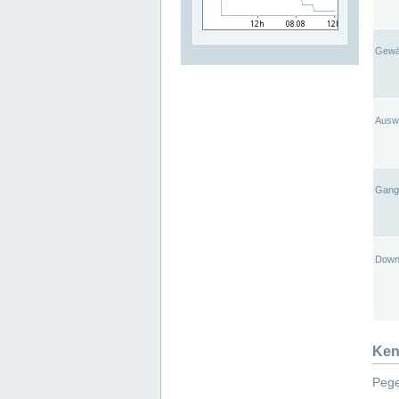
Gewä
Ausw
Gangl
Down
Ken
Pege