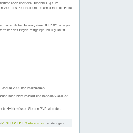
ssertiefe noch über den Höhenbezug zum
en Wert des Pegelnullpunktes erhält man die Höhe
d auf das amtliche Höhensystem DHHN92 bezogen
reiber des Pegels festgelegt und liegt meist
. Januar 2000 herunterzuladen.
den noch nicht validiert und können Ausreißer,
(m ü. NHN) müssen Sie den PNP-Wert des
ie
PEGELONLINE Webservices
zur Verfügung.