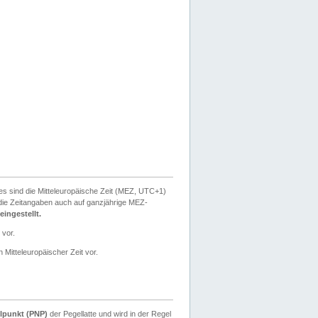
ies sind die Mitteleuropäische Zeit (MEZ, UTC+1)
ie Zeitangaben auch auf ganzjährige MEZ-
ingestellt.
 vor.
 Mitteleuropäischer Zeit vor.
lpunkt (PNP)
der Pegellatte und wird in der Regel