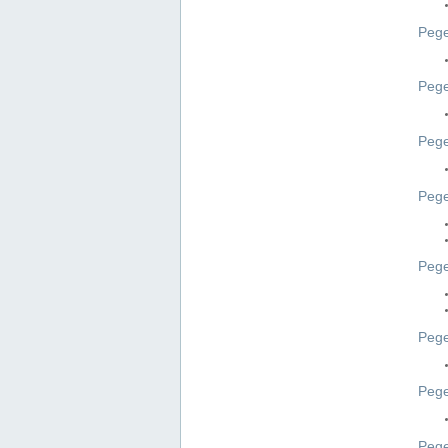
Pege
Pege
Peg
Pege
Pege
Pege
Pege
Peg