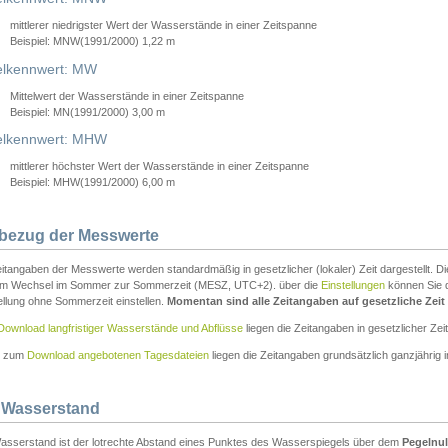
mittlerer niedrigster Wert der Wasserstände in einer Zeitspanne
Beispiel: MNW(1991/2000) 1,22 m
lkennwert: MW
Mittelwert der Wasserstände in einer Zeitspanne
Beispiel: MN(1991/2000) 3,00 m
elkennwert: MHW
mittlerer höchster Wert der Wasserstände in einer Zeitspanne
Beispiel: MHW(1991/2000) 6,00 m
tbezug der Messwerte
itangaben der Messwerte werden standardmäßig in gesetzlicher (lokaler) Zeit dargestellt. D
em Wechsel im Sommer zur Sommerzeit (MESZ, UTC+2). über die
Einstellungen
können Sie d
ellung ohne Sommerzeit einstellen.
Momentan sind alle Zeitangaben auf gesetzliche Zeit e
Download langfristiger Wasserstände und Abflüsse
liegen die Zeitangaben in gesetzlicher Zeit
n zum
Download angebotenen Tagesdateien
liegen die Zeitangaben grundsätzlich ganzjährig in
 Wasserstand
asserstand ist der lotrechte Abstand eines Punktes des Wasserspiegels über dem
Pegelnul