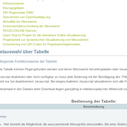
Höhensysteme
Einzugsgebiete
24h Regenradar DWD
Seezeichen von OpenSeaMap.org
Aktualität der Messwerte
Grenzwertüberschreitung der Messwerte
PEGELONLINE-Dienste
Open Source Projekt für die interaktive Online Visualisierung
Projektarbeit zur dynamischen Visualisierung von Messwerten
Generierung von QR-Codes für Pegelstammdatenseiten
elauswahl über Tabelle
legende Funktionsweise der Tabelle
die Tabelle können Pegel gefunden werden und deren Messwerte heruntergeladen oder visuali
vascript deaktiviert oder nicht verfügbar so muss jede Änderung mit der Bestätigung des "Filt
int nur bei deaktiviertem Javascript. Bei eingeschaltetem Javascript aktualisieren sich alle 
itstempel in den Dateien beim Download liegen ganzjährig in mitteleuropäischer Winterzeit vo
Bedienung der Tabelle:
Beschreibung
meter
Hier besteht die Möglichkeit, die auszuwertende Messgröße einzustellen. Bei einer Ände