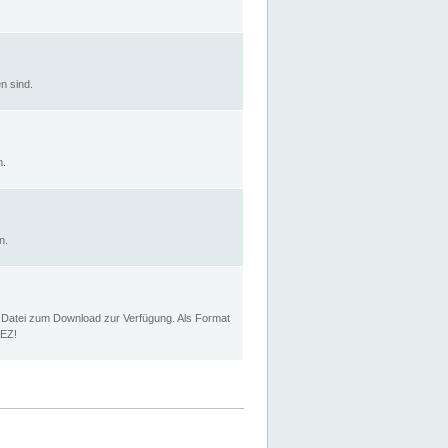
n sind.
n.
n.
p Datei zum Download zur Verfügung. Als Format
MEZ!