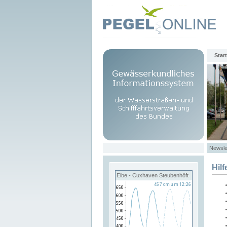
Start
Newsle
Hilf
Elbe - Cuxhaven Steubenhöft