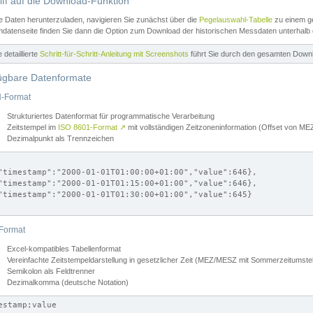
iff auf die Download-Funktion
e Daten herunterzuladen, navigieren Sie zunächst über die
Pegelauswahl-Tabelle
zu einem ge
datenseite finden Sie dann die Option zum Download der historischen Messdaten unterhalb
ne detaillierte
Schritt-für-Schritt-Anleitung mit Screenshots
führt Sie durch den gesamten Down
ügbare Datenformate
-Format
Strukturiertes Datenformat für programmatische Verarbeitung
Zeitstempel im
ISO 8601-Format
↗
mit vollständigen Zeitzoneninformation (Offset von 
Dezimalpunkt als Trennzeichen
"timestamp":"2000-01-01T01:00:00+01:00","value":646},

"timestamp":"2000-01-01T01:15:00+01:00","value":646},

"timestamp":"2000-01-01T01:30:00+01:00","value":645}

Format
Excel-kompatibles Tabellenformat
Vereinfachte Zeitstempeldarstellung in gesetzlicher Zeit (MEZ/MESZ mit Sommerzeitumstel
Semikolon als Feldtrenner
Dezimalkomma (deutsche Notation)
estamp;value
