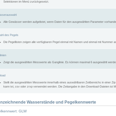
Selektionen im Menü zurückgesetzt.
sserauswahl
Alle Gewässer werden aufgelistet, wenn Daten für den ausgewählten Parameter vorhande
ahl des Pegels
Die Pegellisten zeigen alle verfügbaren Pegel einmal mit Namen und einmal mit Nummer a
inien
Zeigt die ausgewählten Messwerte als Ganglinie. Es können maximal 6 ausgewählt werde
load
Stellt die ausgewählten Messwerte innerhalb eines auswählbaren Zeitbereichs in einer Zi
kann txt, csv oder zrxp verwendet werden. Die Zeitangabe in den Download-Dateien ist 
nzeichnende Wasserstände und Pegelkennwerte
lkennwert: GLW