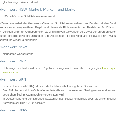
gleichwertiger Wasserstand
lkennwert: HSW, Marke I, Marke II und Marke III
HSW – höchster Schifffahrtswasserstand
in Zusammenarbeit der Wasserstraßen- und Schifffahrtsverwaltung des Bundes mit den Bund
standes an ausgewählten Pegeln und dienen als Richtwerte für den Betrieb der Schifffahrt. 
n von den örtlichen Gegebenheiten ab und sind von Gewässer zu Gewässer unterschiedlich
 unterschiedliche Beschränkungen (z.B. Sperrungen) für die Schifffahrt im jeweiligen Gewäss
schreitung wieder aufgehoben.
lkennwert: NSW
niedrigster Wasserstand
lkennwert: PNP
Höhenlage des Nullpunktes der Pegellatte bezogen auf ein amtlich festgelegtes
Höhensys
Wasserstand
.
lkennwert: SKN
Das Seekartennull (SKN) ist eine örtliche Mindesttiefenangabe in Seekarten.
Das SKN bezieht sich auf die Wassertiefe, die auch bei extemen Niedrigwasserereignissen
deutschen Bucht) kaum noch unterschritten wird.
In Deutschland und den Nordsee-Staaten ist das Seekartennull seit 2005 als örtlich nie
Astronomical Tide (LAT)" definiert.
lkennwert: RNW