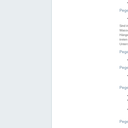
Pege
Sind 
Wasser
Hänge
treten
Unter
Pege
Pege
Pege
Pege