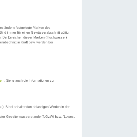
esländern festgelegte Marken des
Sind immer für einen Gewässerabschnitt gültig.
. Bei Erreichen dieser Marken (Hochwasser)
erabschnitt in Kraft bzw. werden bei
tem
. Siehe auch die Informationen zum
 (z.B bei anhaltenden ablandigen Winden in der
drigster Gezeitenwasserstande (NGzW) bzw. "Lowest