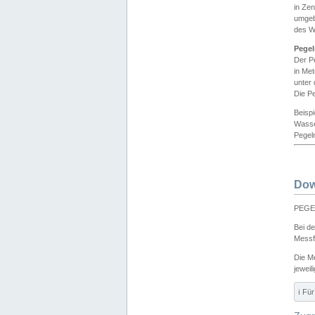
in Ze
umgeb
des W
Pegel
Der P
in Me
unter
Die Pe
Beisp
Wasse
Pegeln
Dow
PEGEL
Bei d
Messf
Die M
jeweil
ℹ️ F