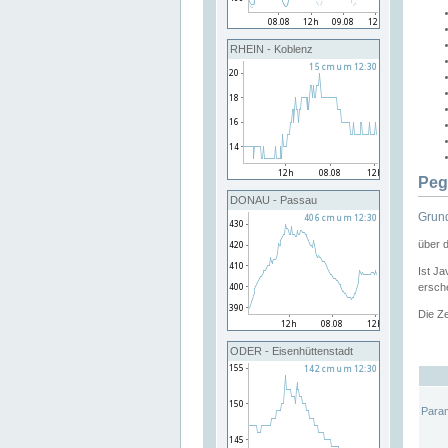
RHEIN - Koblenz
Peg
DONAU - Passau
Grund
über 
Ist Ja
ersche
Die Ze
ODER - Eisenhüttenstadt
Para