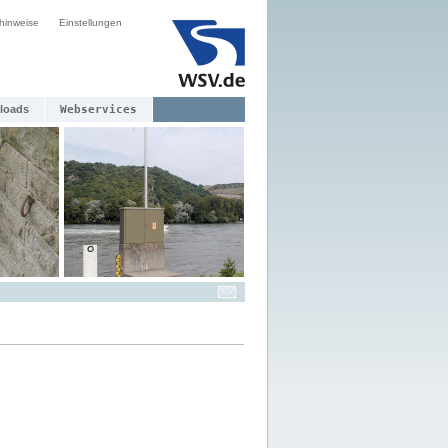
hinweise
Einstellungen
loads
Webservices