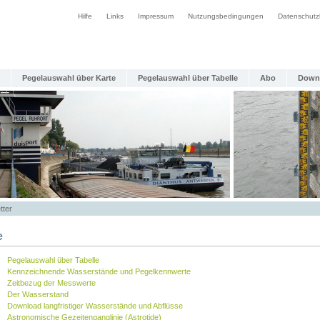
Hilfe
Links
Impressum
Nutzungsbedingungen
Datenschutz
Pegelauswahl über Karte
Pegelauswahl über Tabelle
Abo
Down
tter
e
Pegelauswahl über Tabelle
Kennzeichnende Wasserstände und Pegelkennwerte
Zeitbezug der Messwerte
Der Wasserstand
Download langfristiger Wasserstände und Abflüsse
Astronomische Gezeitenganglinie (Astrotide)