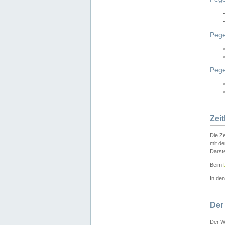
Pege
Peg
Zei
Die Ze
mit d
Darst
Beim
In de
Der
Der W