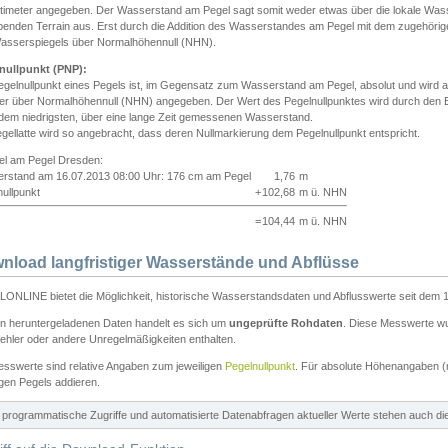
ntimeter angegeben. Der Wasserstand am Pegel sagt somit weder etwas über die lokale Wa
enden Terrain aus. Erst durch die Addition des Wasserstandes am Pegel mit dem zugehörig
asserspiegels über Normalhöhennull (NHN).
nullpunkt (PNP):
egelnullpunkt eines Pegels ist, im Gegensatz zum Wasserstand am Pegel, absolut und wir
ter über Normalhöhennull (NHN) angegeben. Der Wert des Pegelnullpunktes wird durch den Bet
 dem niedrigsten, über eine lange Zeit gemessenen Wasserstand.
gellatte wird so angebracht, dass deren Nullmarkierung dem Pegelnullpunkt entspricht.
iel am Pegel Dresden:
rstand am 16.07.2013 08:00 Uhr: 176 cm am Pegel
1,76
m
ullpunkt
+
102,68
m ü. NHN
=
104,44
m ü. NHN
nload langfristiger Wasserstände und Abflüsse
ONLINE bietet die Möglichkeit, historische Wasserstandsdaten und Abflusswerte seit dem 1
en heruntergeladenen Daten handelt es sich um
ungeprüfte Rohdaten
. Diese Messwerte wur
ehler oder andere Unregelmäßigkeiten enthalten.
esswerte sind relative Angaben zum jeweiligen
Pegelnullpunkt
. Für absolute Höhenangaben 
igen Pegels addieren.
ür programmatische Zugriffe und automatisierte Datenabfragen aktueller Werte stehen auch d