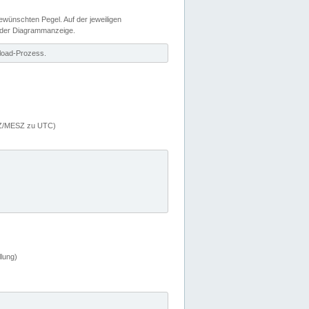
wünschten Pegel. Auf der jeweiligen
 der Diagrammanzeige.
load-Prozess.
MEZ/MESZ zu UTC)
lung)