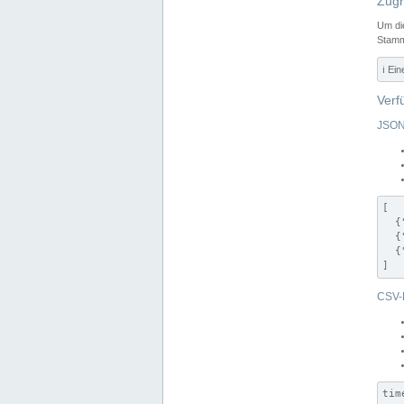
Zugr
Um di
Stamm
ℹ️ Ei
Verf
JSON
[

  {
  {
  {
]
CSV-
tim