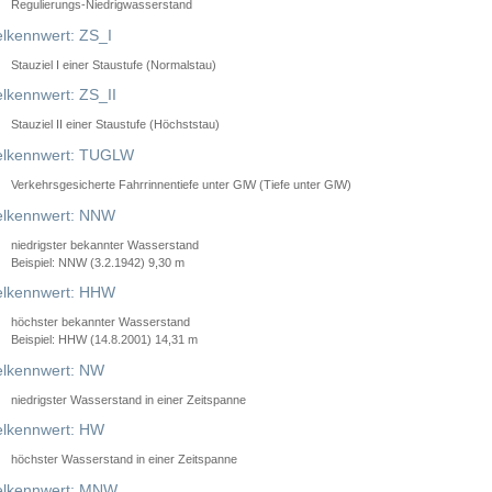
Regulierungs-Niedrigwasserstand
lkennwert: ZS_I
Stauziel I einer Staustufe (Normalstau)
lkennwert: ZS_II
Stauziel II einer Staustufe (Höchststau)
elkennwert: TUGLW
Verkehrsgesicherte Fahrrinnentiefe unter GlW (Tiefe unter GlW)
lkennwert: NNW
niedrigster bekannter Wasserstand
Beispiel: NNW (3.2.1942) 9,30 m
lkennwert: HHW
höchster bekannter Wasserstand
Beispiel: HHW (14.8.2001) 14,31 m
lkennwert: NW
niedrigster Wasserstand in einer Zeitspanne
lkennwert: HW
höchster Wasserstand in einer Zeitspanne
elkennwert: MNW