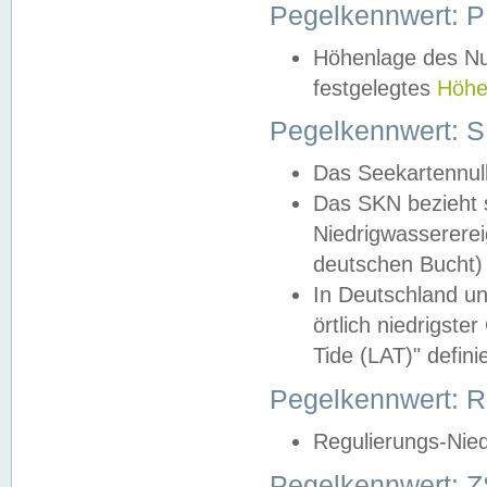
Pegelkennwert: 
Höhenlage des Nul
festgelegtes
Höhe
Pegelkennwert: 
Das Seekartennull
Das SKN bezieht s
Niedrigwassererei
deutschen Bucht) 
In Deutschland un
örtlich niedrigst
Tide (LAT)" definie
Pegelkennwert:
Regulierungs-Nie
Pegelkennwert: Z