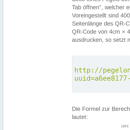
Tab öffnen", welcher 
Voreingestellt sind 4
Seitenlänge des QR-C
QR-Code von 4cm × 4c
ausdrucken, so setzt 
http://pegelo
uuid=a6ee8177
Die Formel zur Berech
lautet:
			(DPI × Druckkantenlänge in cm) ÷ 2,54 = Kantenlänge in Pixel
