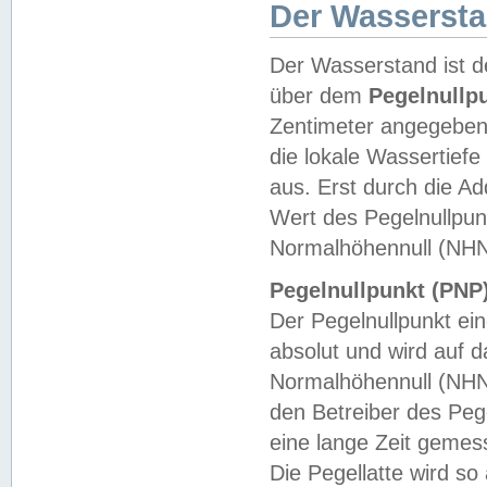
Der Wasserst
Der Wasserstand ist d
über dem
Pegelnullp
Zentimeter angegeben
die lokale Wassertie
aus. Erst durch die A
Wert des Pegelnullpun
Normalhöhennull (NHN
Pegelnullpunkt (PNP)
Der Pegelnullpunkt ei
absolut und wird auf
Normalhöhennull (NHN
den Betreiber des Pege
eine lange Zeit geme
Die Pegellatte wird s