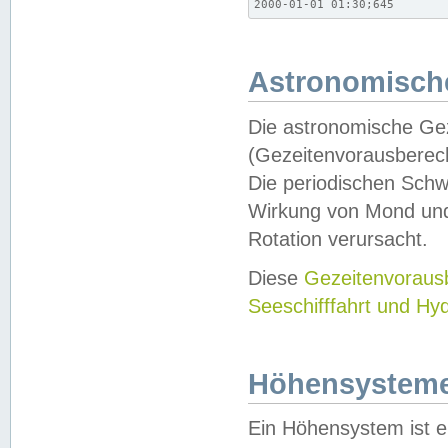
2000-01-01 01:30;645
Astronomische
Die astronomische Gez
(Gezeitenvorausberec
Die periodischen Schw
Wirkung von Mond und
Rotation verursacht.
Diese
Gezeitenvorau
Seeschifffahrt und Hy
Höhensystem
Ein Höhensystem ist e