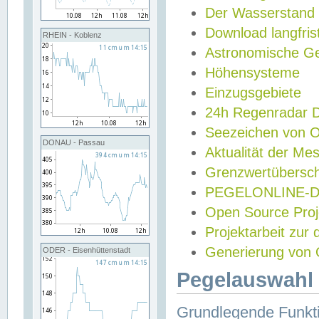
Der Wasserstand
Download langfris
RHEIN - Koblenz
Astronomische Gez
Höhensysteme
Einzugsgebiete
24h Regenradar
Seezeichen von 
DONAU - Passau
Aktualität der Me
Grenzwertübersch
PEGELONLINE-Di
Open Source Projek
Projektarbeit zur
Generierung von 
ODER - Eisenhüttenstadt
Pegelauswahl 
Grundlegende Funkti