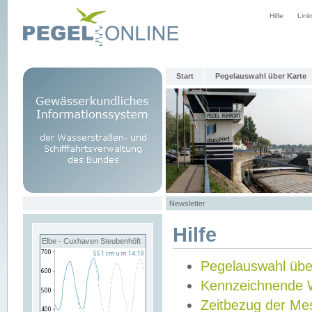
Hilfe
Link
Start
Pegelauswahl über Karte
Newsletter
Hilfe
Elbe - Cuxhaven Steubenhöft
Pegelauswahl übe
Kennzeichnende 
Zeitbezug der Me