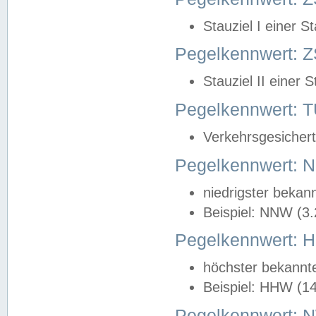
Stauziel I einer S
Pegelkennwert: Z
Stauziel II einer 
Pegelkennwert:
Verkehrsgesichert
Pegelkennwert:
niedrigster bekan
Beispiel: NNW (3
Pegelkennwert:
höchster bekannt
Beispiel: HHW (1
Pegelkennwert: 