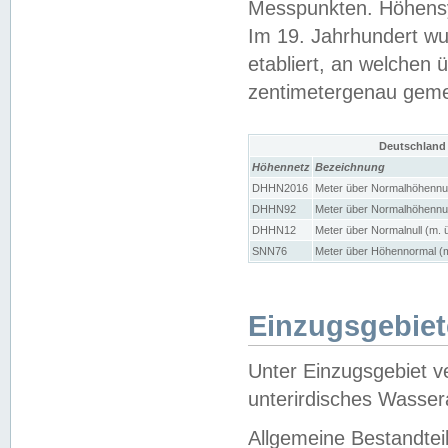
Messpunkten. Höhensy
Im 19. Jahrhundert wu
etabliert, an welchen 
zentimetergenau gem
Deutschland
Höhennetz
Bezeichnung
DHHN2016
Meter über Normalhöhennul
DHHN92
Meter über Normalhöhennul
DHHN12
Meter über Normalnull (m. 
SNN76
Meter über Höhennormal (m
Einzugsgebiet
Unter Einzugsgebiet v
unterirdisches Wasser
Allgemeine Bestandtei