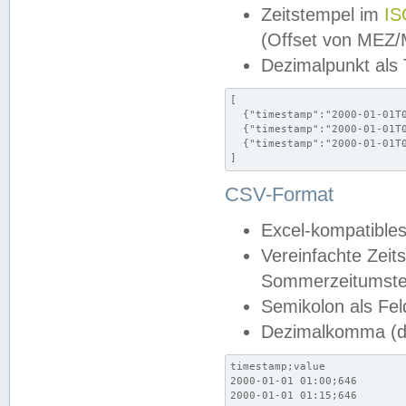
Zeitstempel im
IS
(Offset von MEZ
Dezimalpunkt als
[

  {"timestamp":"2000-01-01T0
  {"timestamp":"2000-01-01T0
  {"timestamp":"2000-01-01T0
]
CSV-Format
Excel-kompatibles
Vereinfachte Zeit
Sommerzeitumstel
Semikolon als Fel
Dezimalkomma (de
timestamp;value

2000-01-01 01:00;646

2000-01-01 01:15;646
