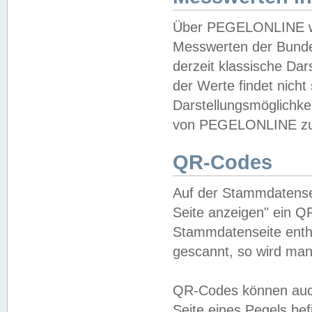
Über PEGELONLINE wer
Messwerten der Bundes
derzeit klassische Da
der Werte findet nicht 
Darstellungsmöglichkei
von PEGELONLINE zu 
QR-Codes
Auf der Stammdatensei
Seite anzeigen" ein Q
Stammdatenseite enthä
gescannt, so wird man
QR-Codes können auc
Seite eines Pegels be