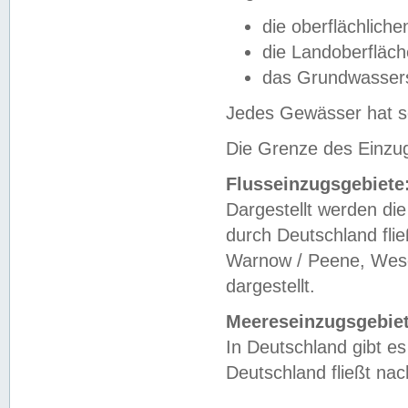
die oberflächlich
die Landoberfläc
das Grundwasser
Jedes Gewässer hat se
Die Grenze des Einzug
Flusseinzugsgebiete
Dargestellt werden die
durch Deutschland fli
Warnow / Peene, Weser
dargestellt.
Meereseinzugsgebiet
In Deutschland gibt 
Deutschland fließt n