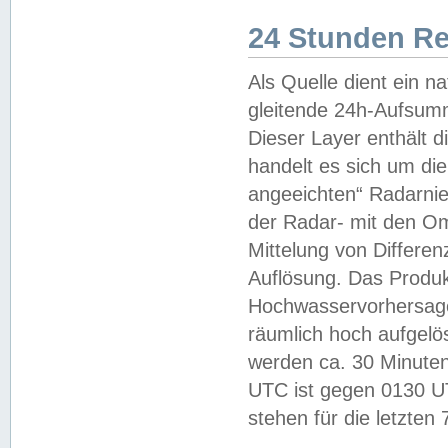
24 Stunden R
Als Quelle dient ein n
gleitende 24h-Aufsum
Dieser Layer enthält
handelt es sich um di
angeeichten“ Radarnie
der Radar- mit den O
Mittelung von Differe
Auflösung. Das Produk
Hochwasservorhersagez
räumlich hoch aufgelö
werden ca. 30 Minuten
UTC ist gegen 0130 UTC
stehen für die letzten