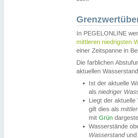
Grenzwertüber
In PEGELONLINE werde
mittleren niedrigsten
einer Zeitspanne in Be
Die farblichen Abstuf
aktuellen Wasserstand
Ist der aktuelle 
als
niedriger Was
Liegt der aktue
gilt dies als
mittle
mit
Grün
dargestel
Wasserstände obe
Wasserstand
und