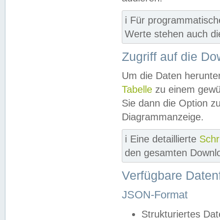
ℹ️ Für programmatisch
Werte stehen auch d
Zugriff auf die D
Um die Daten herunter
Tabelle
zu einem gewün
Sie dann die Option z
Diagrammanzeige.
ℹ️ Eine detaillierte
Schr
den gesamten Downlo
Verfügbare Daten
JSON-Format
Strukturiertes Da