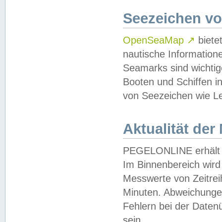
Seezeichen v
OpenSeaMap
↗
biete
nautische Information
Seamarks sind wichtig
Booten und Schiffen i
von Seezeichen wie Le
Aktualität der
PEGELONLINE erhält u
Im Binnenbereich wird 
Messwerte von Zeitreih
Minuten. Abweichungen
Fehlern bei der Daten
sein.