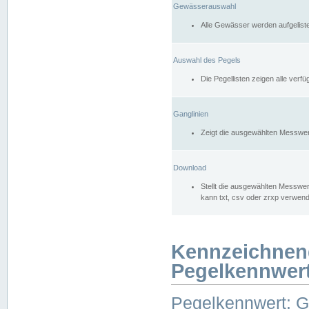
Gewässerauswahl
Alle Gewässer werden aufgelist
Auswahl des Pegels
Die Pegellisten zeigen alle ver
Ganglinien
Zeigt die ausgewählten Messwer
Download
Stellt die ausgewählten Messwer
kann txt, csv oder zrxp verwen
Kennzeichnen
Pegelkennwer
Pegelkennwert: 